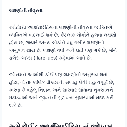
લક્ષણોની તીવ્રતા:
રુમેટોઈડ આર્થરાઈટિસના લક્ષણોની તીવ્રતા વ્યક્તિએ
વ્યક્તિએ બદલાઈ શકે છે. કેટલાક લોકોને હળવા લક્ષણો
હોય છે, જ્યારે અન્ય લોકોને વધુ ગંભીર લક્ષણોનો
અનુભવ થાય છે. લક્ષણો વધી અને ઘટી પણ શકે છે, જેને
ફ્લેર-અપ્સ (flare-ups) કહેવામાં આવે છે.
જો તમને આમાંથી કોઈ પણ લક્ષણોનો અનુભવ થતો
હોય, તો તાત્કાલિક ડૉક્ટરની સલાહ લેવી મહત્વપૂર્ણ છે,
કારણ કે વહેલું નિદાન અને સારવાર સાંધાના નુકસાનને
ઘટાડવામાં અને જીવનની ગુણવત્તા સુધારવામાં મદદ કરી
શકે છે.
રુમેટોઈડ આર્થરાઈટિસ નું જોખમ