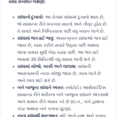
સાંધા સંબંધિત લક્ષણો:
સાંધાનો દુખાવો:
આ રોગમાં સાંધામાં દુખાવો થાય છે,
જે સામાન્ય રીતે ધબકારા મારતો અને તીવ્ર હોય છે.
તે સવારે અને નિષ્ક્રિયતા પછી વધુ ખરાબ લાગે છે.
સાંધામાં જકડાઈ જવું:
અસરગ્રસ્ત સાંધાઓ જકડાઈ
જાય છે, ખાસ કરીને સવારે ઉઠ્યા પછી અથવા
લાંબા સમય સુધી બેઠા રહ્યા પછી. આ જકડાઈ
જવામાં 30 મિનિટથી વધુ સમય લાગી શકે છે.
સાંધામાં સોજો, ગરમી અને લાલાશ:
સાંધાની
આસપાસની ત્વચા સોજી જાય છે, ગરમ લાગે છે
અને લાલ થઈ શકે છે.
બંને બાજુના સાંધાને અસર:
રુમેટોઈડ આર્થરાઈટિસ
સામાન્ય રીતે શરીરના બંને બાજુના સાંધાને એકસાથે
અને સમાન રીતે અસર કરે છે (દા.ત., બંને હાથના
કાંડા અથવા બંને પગના ઘૂંટણ).
નાના સાંધાથી શરૂઆત:
મોટે ભાગે હાથ અને પગના