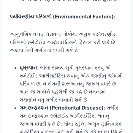
પર્યાવરણીય પરિબળો (Environmental Factors):
આનુવંશિક વલણ ધરાવતા લોકોમાં અમુક પર્યાવરણીય
પરિબળો રુમેટોઈડ આર્થરાઈટિસને ટ્રિગર કરી શકે છે
અથવા તેની ગંભીરતા વધારી શકે છે:
ધૂમ્રપાન:
લાંબા સમય સુધી ધૂમ્રપાન કરવું એ
રુમેટોઈડ આર્થરાઈટિસ થવાનું એક જાણીતું જોખમી
પરિબળ છે. તે રોગની શરૂઆતનું જોખમ વધારે છે
અને જે લોકોને પહેલેથી જ RA છે તેમનામાં
લક્ષણોને વધુ ગંભીર બનાવી શકે છે.
ગમ ઇન્ફેક્શન (Periodontal Disease):
ગંભીર
ગમ ઇન્ફેક્શન રુમેટોઈડ આર્થરાઈટિસ થવાનું
જોખમ વધારી શકે છે. મોંમાં રહેલા અમુક હાનિકારક
બેક્ટેરિયા બળતરા પેદા કરી શકે છે, જે કદાચ RA ને