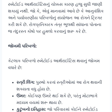
રુમેટોઈડ આર્થરાઈટિસનું ચોક્કસ કારણ હજુ સુધી જાણી
શકાયું નથી. જો કે, એવું માનવામાં આવે છે કે આનુવંશિક
અને પર્યાવરણીય પરિબળોનું સંયોજન આ રોગને ટ્રિગર
કરી શકે છે. રોગપ્રતિકારક તંત્ર ભૂલથી સાંધાના પોતાના
જ તંદુરસ્ત કોષો પર હુમલો કરવાનું શરૂ કરે છે.
જોખમી પરિબળો:
કેટલાક પરિબળો રુમેટોઈડ આર્થરાઈટિસ થવાનું જોખમ
વધારે છે:
સ્ત્રી લિંગ:
પુરુષો કરતાં સ્ત્રીઓમાં આ રોગ થવાની
શક્યતા વધુ હોય છે.
ઉંમર:
કોઈપણ ઉંમરે થઈ શકે છે, પરંતુ મોટાભાગે
મધ્યમ વયમાં શરૂ થાય છે.
કુટુંબનો ઇતિહાસ:
જો પરિવારમાં કોઈને રુમેટોઈડ