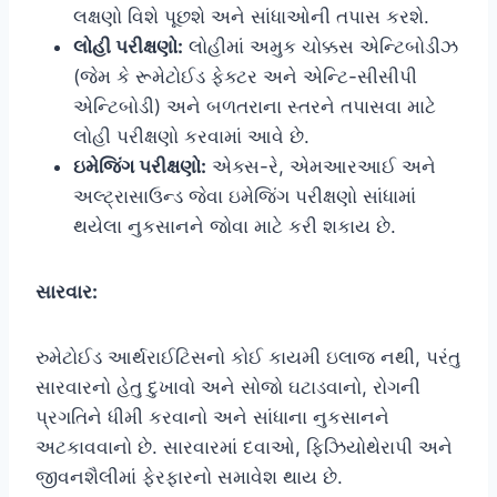
લક્ષણો વિશે પૂછશે અને સાંધાઓની તપાસ કરશે.
લોહી પરીક્ષણો:
લોહીમાં અમુક ચોક્કસ એન્ટિબોડીઝ
(જેમ કે રૂમેટોઈડ ફેક્ટર અને એન્ટિ-સીસીપી
એન્ટિબોડી) અને બળતરાના સ્તરને તપાસવા માટે
લોહી પરીક્ષણો કરવામાં આવે છે.
ઇમેજિંગ પરીક્ષણો:
એક્સ-રે, એમઆરઆઈ અને
અલ્ટ્રાસાઉન્ડ જેવા ઇમેજિંગ પરીક્ષણો સાંધામાં
થયેલા નુકસાનને જોવા માટે કરી શકાય છે.
સારવાર:
રુમેટોઈડ આર્થરાઈટિસનો કોઈ કાયમી ઇલાજ નથી, પરંતુ
સારવારનો હેતુ દુખાવો અને સોજો ઘટાડવાનો, રોગની
પ્રગતિને ધીમી કરવાનો અને સાંધાના નુકસાનને
અટકાવવાનો છે. સારવારમાં દવાઓ, ફિઝિયોથેરાપી અને
જીવનશૈલીમાં ફેરફારનો સમાવેશ થાય છે.