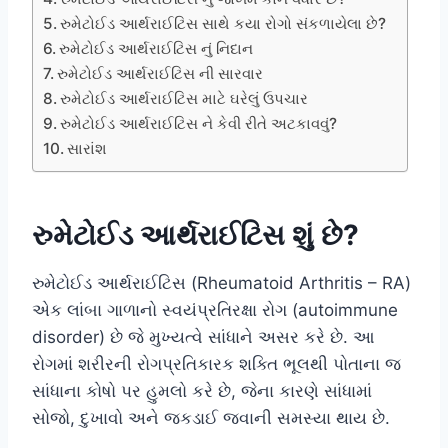
રુમેટોઈડ આર્થરાઈટિસ સાથે કયા રોગો સંકળાયેલા છે?
રુમેટોઈડ આર્થરાઈટિસ નું નિદાન
રુમેટોઈડ આર્થરાઈટિસ ની સારવાર
રુમેટોઈડ આર્થરાઈટિસ માટે ઘરેલું ઉપચાર
રુમેટોઈડ આર્થરાઈટિસ ને કેવી રીતે અટકાવવું?
સારાંશ
રુમેટોઈડ આર્થરાઈટિસ શું છે?
રુમેટોઈડ આર્થરાઈટિસ (Rheumatoid Arthritis – RA)
એક લાંબા ગાળાનો સ્વયંપ્રતિરક્ષા રોગ (autoimmune
disorder) છે જે મુખ્યત્વે સાંધાને અસર કરે છે. આ
રોગમાં શરીરની રોગપ્રતિકારક શક્તિ ભૂલથી પોતાના જ
સાંધાના કોષો પર હુમલો કરે છે, જેના કારણે સાંધામાં
સોજો, દુખાવો અને જકડાઈ જવાની સમસ્યા થાય છે.