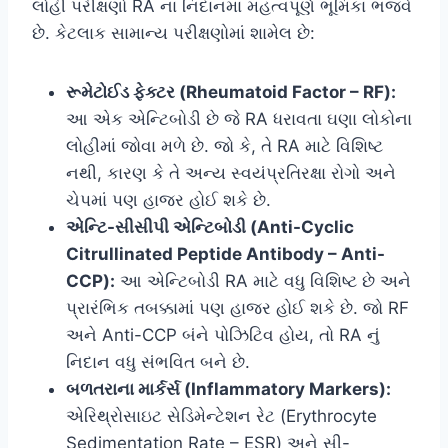
લોહી પરીક્ષણો RA ના નિદાનમાં મહત્વપૂર્ણ ભૂમિકા ભજવે
છે. કેટલાક સામાન્ય પરીક્ષણોમાં શામેલ છે:
રૂમેટોઈડ ફેક્ટર (Rheumatoid Factor – RF):
આ એક એન્ટિબોડી છે જે RA ધરાવતા ઘણા લોકોના
લોહીમાં જોવા મળે છે. જો કે, તે RA માટે વિશિષ્ટ
નથી, કારણ કે તે અન્ય સ્વયંપ્રતિરક્ષા રોગો અને
ચેપમાં પણ હાજર હોઈ શકે છે.
એન્ટિ-સીસીપી એન્ટિબોડી (Anti-Cyclic
Citrullinated Peptide Antibody – Anti-
CCP):
આ એન્ટિબોડી RA માટે વધુ વિશિષ્ટ છે અને
પ્રારંભિક તબક્કામાં પણ હાજર હોઈ શકે છે. જો RF
અને Anti-CCP બંને પોઝિટિવ હોય, તો RA નું
નિદાન વધુ સંભવિત બને છે.
બળતરાના માર્કર્સ (Inflammatory Markers):
એરિથ્રોસાઇટ સેડિમેન્ટેશન રેટ (Erythrocyte
Sedimentation Rate – ESR) અને સી-