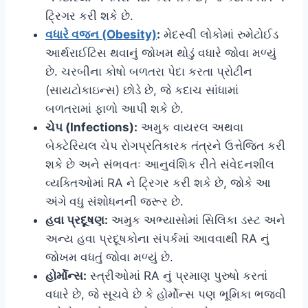
ટ્રિગર કરી શકે છે.
વધારે વજન (Obesity)
:
મેદસ્વી લોકોમાં રુમેટોઈડ
આર્થરાઈટિસ થવાનું જોખમ થોડું વધારે જોવા મળ્યું
છે. ચરબીના કોષો બળતરા પેદા કરતા પ્રોટીન
(સાયટોકાઇન્સ) છોડે છે, જે કદાચ સાંધામાં
બળતરામાં ફાળો આપી શકે છે.
ચેપ (Infections):
અમુક વાયરલ અથવા
બેક્ટેરિયલ ચેપ રોગપ્રતિકારક તંત્રને ઉત્તેજિત કરી
શકે છે અને સંભવતઃ આનુવંશિક રીતે સંવેદનશીલ
વ્યક્તિઓમાં RA ને ટ્રિગર કરી શકે છે, જોકે આ
અંગે વધુ સંશોધનની જરૂર છે.
હવા પ્રદૂષણ:
અમુક અભ્યાસોમાં સિલિકા ડસ્ટ અને
અન્ય હવા પ્રદૂષકોના સંપર્કમાં આવવાથી RA નું
જોખમ વધતું જોવા મળ્યું છે.
હોર્મોન્સ:
સ્ત્રીઓમાં RA નું પ્રમાણ પુરુષો કરતાં
વધારે છે, જે સૂચવે છે કે હોર્મોન્સ પણ ભૂમિકા ભજવી