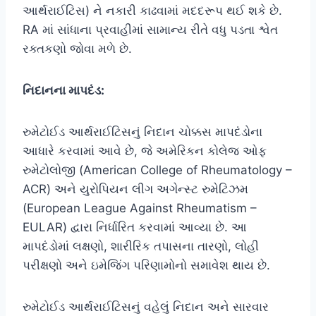
આર્થરાઈટિસ) ને નકારી કાઢવામાં મદદરૂપ થઈ શકે છે.
RA માં સાંધાના પ્રવાહીમાં સામાન્ય રીતે વધુ પડતા શ્વેત
રક્તકણો જોવા મળે છે.
નિદાનના માપદંડ:
રુમેટોઈડ આર્થરાઈટિસનું નિદાન ચોક્કસ માપદંડોના
આધારે કરવામાં આવે છે, જે અમેરિકન કોલેજ ઓફ
રુમેટોલોજી (American College of Rheumatology –
ACR) અને યુરોપિયન લીગ અગેન્સ્ટ રુમેટિઝમ
(European League Against Rheumatism –
EULAR) દ્વારા નિર્ધારિત કરવામાં આવ્યા છે. આ
માપદંડોમાં લક્ષણો, શારીરિક તપાસના તારણો, લોહી
પરીક્ષણો અને ઇમેજિંગ પરિણામોનો સમાવેશ થાય છે.
રુમેટોઈડ આર્થરાઈટિસનું વહેલું નિદાન અને સારવાર