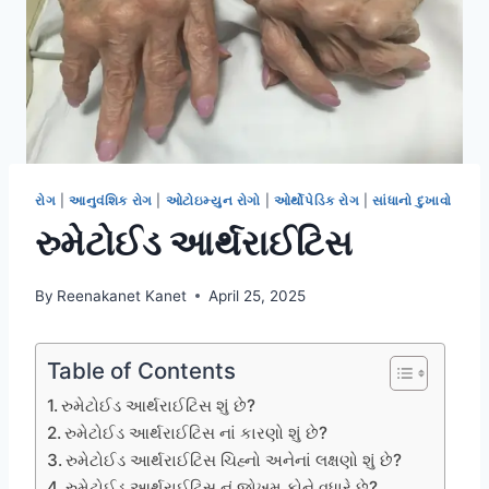
રોગ
|
આનુવંશિક રોગ
|
ઓટોઇમ્યુન રોગો
|
ઓર્થોપેડિક રોગ
|
સાંધાનો દુખાવો
રુમેટોઈડ આર્થરાઈટિસ
By
Reenakanet Kanet
April 25, 2025
Table of Contents
રુમેટોઈડ આર્થરાઈટિસ શું છે?
રુમેટોઈડ આર્થરાઈટિસ નાં કારણો શું છે?
રુમેટોઈડ આર્થરાઈટિસ ચિહ્નો અનેનાં લક્ષણો શું છે?
રુમેટોઈડ આર્થરાઈટિસ નું જોખમ કોને વધારે છે?