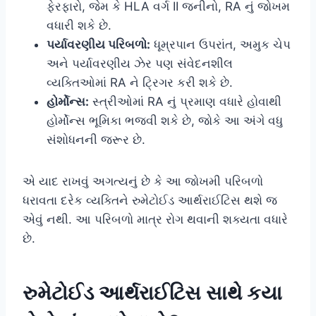
ફેરફારો, જેમ કે HLA વર્ગ II જનીનો, RA નું જોખમ
વધારી શકે છે.
પર્યાવરણીય પરિબળો:
ધૂમ્રપાન ઉપરાંત, અમુક ચેપ
અને પર્યાવરણીય ઝેર પણ સંવેદનશીલ
વ્યક્તિઓમાં RA ને ટ્રિગર કરી શકે છે.
હોર્મોન્સ:
સ્ત્રીઓમાં RA નું પ્રમાણ વધારે હોવાથી
હોર્મોન્સ ભૂમિકા ભજવી શકે છે, જોકે આ અંગે વધુ
સંશોધનની જરૂર છે.
એ યાદ રાખવું અગત્યનું છે કે આ જોખમી પરિબળો
ધરાવતા દરેક વ્યક્તિને રુમેટોઈડ આર્થરાઈટિસ થશે જ
એવું નથી. આ પરિબળો માત્ર રોગ થવાની શક્યતા વધારે
છે.
રુમેટોઈડ આર્થરાઈટિસ સાથે કયા