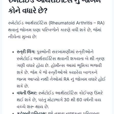
કોને વધારે છે?
રુમેટોઈડ આર્થરાઈટિસ (Rheumatoid Arthritis – RA)
થવાનું જોખમ ઘણા પરિબળોને કારણે વધી શકે છે, જેમાં
નીચેના મુખ્ય છે:
સ્ત્રી લિંગ:
પુરુષોની સરખામણીમાં સ્ત્રીઓને
રુમેટોઈડ આર્થરાઈટિસ થવાની શક્યતા બે થી ત્રણ
ગણી વધારે હોય છે. હોર્મોન્સ આમાં ભૂમિકા ભજવી
શકે છે. જેમ કે જે સ્ત્રીઓએ ક્યારેય બાળકને
જન્મ આપ્યો નથી તેઓમાં RA નું જોખમ વધારે હોઈ
શકે છે.
વધતી ઉંમર:
રુમેટોઈડ આર્થરાઈટિસ કોઈપણ ઉંમરે
થઈ શકે છે, પરંતુ મોટાભાગે 30 થી 60 વર્ષની વય
વચ્ચે શરૂ થાય છે.
કુટુંબનો ઇતિહાસ:
જો તમારા નજીકના પરિવારના