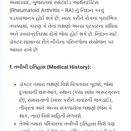
અમદાવાદ, ગુજરાતમાં રુમેટોઈડ આર્થરાઈટિસ
(Rheumatoid Arthritis – RA) નું નિદાન કરવું
પડકારજનક હોઈ શકે છે, ખાસ કરીને રોગના પ્રારંભિક
તબક્કામાં, કારણ કે તેના લક્ષણો અન્ય પ્રકારના સંધિવા
અને સ્વયંપ્રતિરક્ષા રોગો જેવા હોઈ શકે છે. નિદાન માટે
ડૉક્ટર સામાન્ય રીતે નીચેના પરિબળોના સંયોજન પર
આધાર રાખે છે:
1. તબીબી ઇતિહાસ (Medical History):
ડૉક્ટર તમારા લક્ષણો વિશે વિગતવાર પૂછશે, જેમાં
દુખાવાની શરૂઆત, સ્થાન (કયા સાંધા અસરગ્રસ્ત
છે), સમયગાળો (ખાસ કરીને સવારની જકડાઈ),
તીવ્રતા અને અન્ય સંકળાયેલા લક્ષણો (જેમ કે
થાક, તાવ) વિશે માહિતી મેળવશે.
તેઓ તમારા પરિવારના તબીબી ઇતિહાસ વિશે પણ