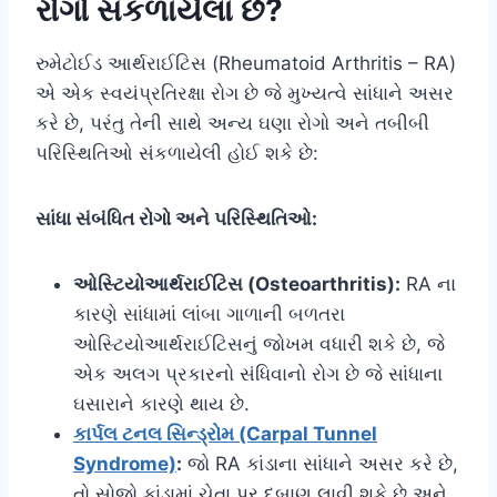
રોગો સંકળાયેલા છે?
રુમેટોઈડ આર્થરાઈટિસ (Rheumatoid Arthritis – RA)
એ એક સ્વયંપ્રતિરક્ષા રોગ છે જે મુખ્યત્વે સાંધાને અસર
કરે છે, પરંતુ તેની સાથે અન્ય ઘણા રોગો અને તબીબી
પરિસ્થિતિઓ સંકળાયેલી હોઈ શકે છે:
સાંધા સંબંધિત રોગો અને પરિસ્થિતિઓ:
ઓસ્ટિયોઆર્થરાઈટિસ (Osteoarthritis):
RA ના
કારણે સાંધામાં લાંબા ગાળાની બળતરા
ઓસ્ટિયોઆર્થરાઈટિસનું જોખમ વધારી શકે છે, જે
એક અલગ પ્રકારનો સંધિવાનો રોગ છે જે સાંધાના
ઘસારાને કારણે થાય છે.
કાર્પલ ટનલ સિન્ડ્રોમ (Carpal Tunnel
Syndrome)
:
જો RA કાંડાના સાંધાને અસર કરે છે,
તો સોજો કાંડામાં ચેતા પર દબાણ લાવી શકે છે અને