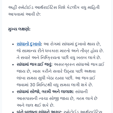
અહીં રુમેટોઈડ આર્થરાઈટિસ વિશે કેટલીક વધુ માહિતી
આપવામાં આવી છે:
મુખ્ય લક્ષણો:
સાંધાનો દુખાવો
:
આ રોગમાં સાંધામાં દુખાવો થાય છે,
જે સામાન્ય રીતે ધબકારા મારતો અને તીવ્ર હોય છે.
તે સવારે અને નિષ્ક્રિયતા પછી વધુ ખરાબ લાગે છે.
સાંધામાં જકડાઈ જવું:
અસરગ્રસ્ત સાંધાઓ જકડાઈ
જાય છે, ખાસ કરીને સવારે ઉઠ્યા પછી અથવા
લાંબા સમય સુધી બેઠા રહ્યા પછી. આ જકડાઈ
જવામાં 30 મિનિટથી વધુ સમય લાગી શકે છે.
સાંધામાં સોજો, ગરમી અને લાલાશ:
સાંધાની
આસપાસની ત્વચા સોજી જાય છે, ગરમ લાગે છે
અને લાલ થઈ શકે છે.
બંને બાજુના સાંધાને અસર:
રુમેટોઈડ આર્થરાઈટિસ