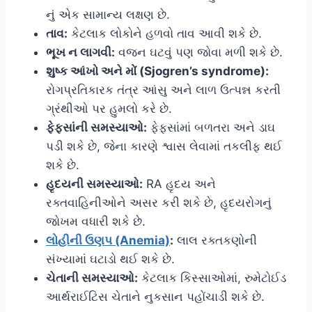
નું એક સામાન્ય લક્ષણ છે.
તાવ:
કેટલાક લોકોને હળવો તાવ આવી શકે છે.
ભૂખ ન લાગવી:
વજન ઘટવું પણ જોવા મળી શકે છે.
શુષ્ક આંખો અને મોં (Sjogren’s syndrome):
રોગપ્રતિકારક તંત્ર આંસુ અને લાળ ઉત્પન્ન કરતી
ગ્રંથીઓ પર હુમલો કરે છે.
ફેફસાંની સમસ્યાઓ:
ફેફસાંમાં બળતરા અને ડાઘ
પડી શકે છે, જેના કારણે શ્વાસ લેવામાં તકલીફ થઈ
શકે છે.
હૃદયની સમસ્યાઓ:
RA હૃદય અને
રક્તવાહિનીઓને અસર કરી શકે છે, હૃદયરોગનું
જોખમ વધારી શકે છે.
લોહીની ઉણપ (Anemia)
:
લાલ રક્તકણોની
સંખ્યામાં ઘટાડો થઈ શકે છે.
ચેતાની સમસ્યાઓ:
કેટલાક કિસ્સાઓમાં, રુમેટોઈડ
આર્થરાઈટિસ ચેતાને નુકસાન પહોંચાડી શકે છે.