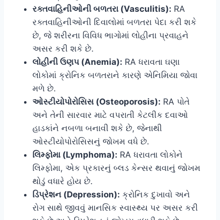
રક્તવાહિનીઓની બળતરા (Vasculitis):
RA
રક્તવાહિનીઓની દિવાલોમાં બળતરા પેદા કરી શકે
છે, જે શરીરના વિવિધ ભાગોમાં લોહીના પ્રવાહને
અસર કરી શકે છે.
લોહીની ઉણપ (Anemia):
RA ધરાવતા ઘણા
લોકોમાં ક્રોનિક બળતરાને કારણે એનિમિયા જોવા
મળે છે.
ઓસ્ટીયોપોરોસિસ (Osteoporosis):
RA પોતે
અને તેની સારવાર માટે વપરાતી કેટલીક દવાઓ
હાડકાંને નબળા બનાવી શકે છે, જેનાથી
ઓસ્ટીયોપોરોસિસનું જોખમ વધે છે.
લિમ્ફોમા (Lymphoma):
RA ધરાવતા લોકોને
લિમ્ફોમા, એક પ્રકારનું બ્લડ કેન્સર થવાનું જોખમ
થોડું વધારે હોય છે.
ડિપ્રેશન (Depression):
ક્રોનિક દુખાવો અને
રોગ સાથે જીવવું માનસિક સ્વાસ્થ્ય પર અસર કરી