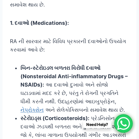
સમાવેશ થાય છે.
1. દવાઓ (Medications):
RA ની સારવાર માટે વિવિધ પ્રકારની દવાઓનો ઉપયોગ
કરવામાં આવે છે:
બિન-સ્ટેરોઇડલ બળતરા વિરોધી દવાઓ
(Nonsteroidal Anti-inflammatory Drugs –
NSAIDs):
આ દવાઓ દુખાવો અને સોજો
ઘટાડવામાં મદદ કરે છે, પરંતુ તે રોગની પ્રગતિને
ધીમી કરતી નથી. ઉદાહરણોમાં આઇબુપ્રોફેન,
નેપ્રોક્સેન
અને સેલેકોક્સિબનો સમાવેશ થાય છે.
સ્ટેરોઇડ્સ (Corticosteroids):
પ્રેડનિસોન જેવી
Need Help?
દવાઓ ઝડપથી બળતરા અને દુખાવો ઘટાડી શકે છે.
જો કે, લાંબા ગાળાના ઉપયોગથી ગંભીર આડઅસરો