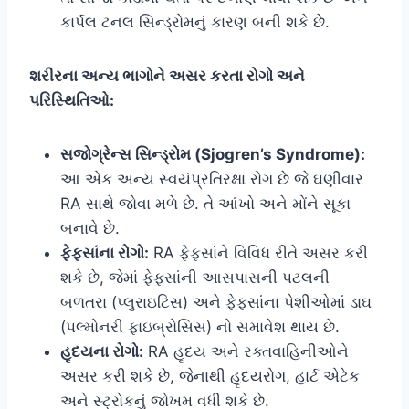
કાર્પલ ટનલ સિન્ડ્રોમનું કારણ બની શકે છે.
શરીરના અન્ય ભાગોને અસર કરતા રોગો અને
પરિસ્થિતિઓ:
સજોગ્રેન્સ સિન્ડ્રોમ (Sjogren’s Syndrome):
આ એક અન્ય સ્વયંપ્રતિરક્ષા રોગ છે જે ઘણીવાર
RA સાથે જોવા મળે છે. તે આંખો અને મોંને સૂકા
બનાવે છે.
ફેફસાંના રોગો:
RA ફેફસાંને વિવિધ રીતે અસર કરી
શકે છે, જેમાં ફેફસાંની આસપાસની પટલની
બળતરા (પ્લુરાઇટિસ) અને ફેફસાંના પેશીઓમાં ડાઘ
(પલ્મોનરી ફાઇબ્રોસિસ) નો સમાવેશ થાય છે.
હૃદયના રોગો:
RA હૃદય અને રક્તવાહિનીઓને
અસર કરી શકે છે, જેનાથી હૃદયરોગ, હાર્ટ એટેક
અને સ્ટ્રોકનું જોખમ વધી શકે છે.