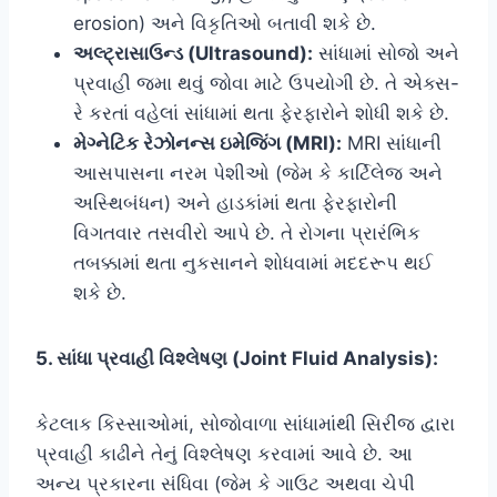
erosion) અને વિકૃતિઓ બતાવી શકે છે.
અલ્ટ્રાસાઉન્ડ (Ultrasound):
સાંધામાં સોજો અને
પ્રવાહી જમા થવું જોવા માટે ઉપયોગી છે. તે એક્સ-
રે કરતાં વહેલાં સાંધામાં થતા ફેરફારોને શોધી શકે છે.
મેગ્નેટિક રેઝોનન્સ ઇમેજિંગ (MRI):
MRI સાંધાની
આસપાસના નરમ પેશીઓ (જેમ કે કાર્ટિલેજ અને
અસ્થિબંધન) અને હાડકાંમાં થતા ફેરફારોની
વિગતવાર તસવીરો આપે છે. તે રોગના પ્રારંભિક
તબક્કામાં થતા નુકસાનને શોધવામાં મદદરૂપ થઈ
શકે છે.
5. સાંધા પ્રવાહી વિશ્લેષણ (Joint Fluid Analysis):
કેટલાક કિસ્સાઓમાં, સોજોવાળા સાંધામાંથી સિરીંજ દ્વારા
પ્રવાહી કાઢીને તેનું વિશ્લેષણ કરવામાં આવે છે. આ
અન્ય પ્રકારના સંધિવા (જેમ કે ગાઉટ અથવા ચેપી