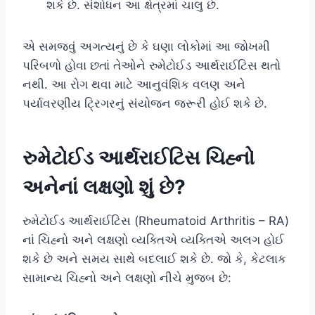
શકે છે. સંશોધન આ ક્ષેત્રમાં ચાલુ છે.
એ સમજવું અગત્યનું છે કે ઘણા લોકોમાં આ જોખમી
પરિબળો હોવા છતાં તેઓને રુમેટોઈડ આર્થરાઈટિસ થતો
નથી. આ રોગ થવા માટે આનુવંશિક વલણ અને
પર્યાવરણીય ટ્રિગરનું સંયોજન જરૂરી હોઈ શકે છે.
રુમેટોઈડ આર્થરાઈટિસ ચિહ્નો
અનેનાં લક્ષણો શું છે?
રુમેટોઈડ આર્થરાઈટિસ (Rheumatoid Arthritis – RA)
નાં ચિહ્નો અને લક્ષણો વ્યક્તિએ વ્યક્તિએ અલગ હોઈ
શકે છે અને સમય સાથે બદલાઈ શકે છે. જો કે, કેટલાક
સામાન્ય ચિહ્નો અને લક્ષણો નીચે મુજબ છે: