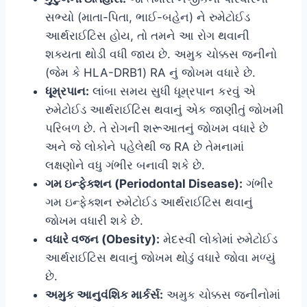
સભ્યો (માતા-પિતા, ભાઈ-બહેન) ને રુમેટોઈડ
આર્થરાઈટિસ હોય, તો તમને આ રોગ થવાની
શક્યતા થોડી વધી જાય છે. અમુક ચોક્કસ જનીનો
(જેમ કે HLA-DRB1) RA નું જોખમ વધારે છે.
ધૂમ્રપાન:
લાંબા સમય સુધી ધૂમ્રપાન કરવું એ
રુમેટોઈડ આર્થરાઈટિસ થવાનું એક જાણીતું જોખમી
પરિબળ છે. તે રોગની શરૂઆતનું જોખમ વધારે છે
અને જે લોકોને પહેલેથી જ RA છે તેમનામાં
લક્ષણોને વધુ ગંભીર બનાવી શકે છે.
ગમ ઇન્ફેક્શન (Periodontal Disease):
ગંભીર
ગમ ઇન્ફેક્શન રુમેટોઈડ આર્થરાઈટિસ થવાનું
જોખમ વધારી શકે છે.
વધારે વજન (Obesity):
મેદસ્વી લોકોમાં રુમેટોઈડ
આર્થરાઈટિસ થવાનું જોખમ થોડું વધારે જોવા મળ્યું
છે.
અમુક આનુવંશિક માર્કર્સ:
અમુક ચોક્કસ જનીનોમાં