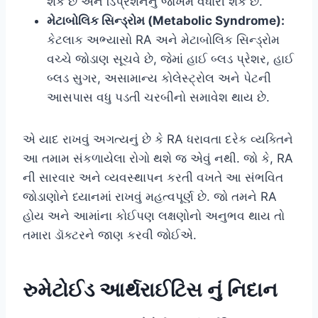
શકે છે અને ડિપ્રેશનનું જોખમ વધારી શકે છે.
મેટાબોલિક સિન્ડ્રોમ (Metabolic Syndrome):
કેટલાક અભ્યાસો RA અને મેટાબોલિક સિન્ડ્રોમ
વચ્ચે જોડાણ સૂચવે છે, જેમાં હાઈ બ્લડ પ્રેશર, હાઈ
બ્લડ સુગર, અસામાન્ય કોલેસ્ટ્રોલ અને પેટની
આસપાસ વધુ પડતી ચરબીનો સમાવેશ થાય છે.
એ યાદ રાખવું અગત્યનું છે કે RA ધરાવતા દરેક વ્યક્તિને
આ તમામ સંકળાયેલા રોગો થશે જ એવું નથી. જો કે, RA
ની સારવાર અને વ્યવસ્થાપન કરતી વખતે આ સંભવિત
જોડાણોને ધ્યાનમાં રાખવું મહત્વપૂર્ણ છે. જો તમને RA
હોય અને આમાંના કોઈપણ લક્ષણોનો અનુભવ થાય તો
તમારા ડૉક્ટરને જાણ કરવી જોઈએ.
રુમેટોઈડ આર્થરાઈટિસ નું નિદાન