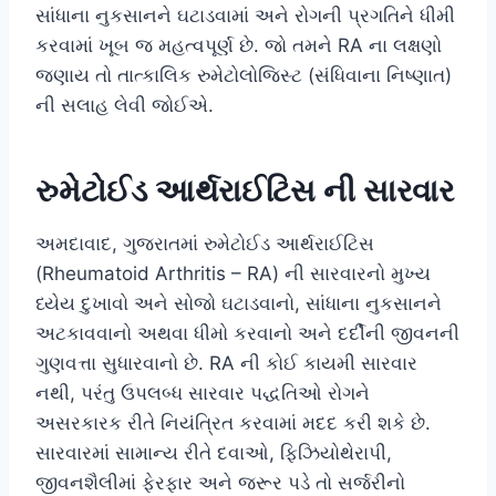
સાંધાના નુકસાનને ઘટાડવામાં અને રોગની પ્રગતિને ધીમી
કરવામાં ખૂબ જ મહત્વપૂર્ણ છે. જો તમને RA ના લક્ષણો
જણાય તો તાત્કાલિક રુમેટોલોજિસ્ટ (સંધિવાના નિષ્ણાત)
ની સલાહ લેવી જોઈએ.
રુમેટોઈડ આર્થરાઈટિસ ની સારવાર
અમદાવાદ, ગુજરાતમાં રુમેટોઈડ આર્થરાઈટિસ
(Rheumatoid Arthritis – RA) ની સારવારનો મુખ્ય
ધ્યેય દુખાવો અને સોજો ઘટાડવાનો, સાંધાના નુકસાનને
અટકાવવાનો અથવા ધીમો કરવાનો અને દર્દીની જીવનની
ગુણવત્તા સુધારવાનો છે. RA ની કોઈ કાયમી સારવાર
નથી, પરંતુ ઉપલબ્ધ સારવાર પદ્ધતિઓ રોગને
અસરકારક રીતે નિયંત્રિત કરવામાં મદદ કરી શકે છે.
સારવારમાં સામાન્ય રીતે દવાઓ, ફિઝિયોથેરાપી,
જીવનશૈલીમાં ફેરફાર અને જરૂર પડે તો સર્જરીનો