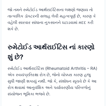
જો તમને રુમેટોઈડ આર્થરાઈટિસના લક્ષણો જણાય તો
તાત્કાલિક ડૉક્ટરની સલાહ લેવી મહત્વપૂર્ણ છે, કારણ કે
વહેલી સારવાર સાંધાના નુકસાનને ઘટાડવામાં મદદ કરી
શકે છે.
રુમેટોઈડ આર્થરાઈટિસ નાં કારણો
શું છે?
રુમેટોઈડ આર્થરાઈટિસ (Rheumatoid Arthritis – RA)
એક સ્વયંપ્રતિરક્ષા રોગ છે, જેનો ચોક્કસ કારણ હજુ
સુધી જાણી શકાયું નથી. જો કે, સંશોધન સૂચવે છે કે આ
રોગ થવામાં આનુવંશિક અને પર્યાવરણીય પરિબળોનું
સંયોજન ભૂમિકા ભજવે છે.