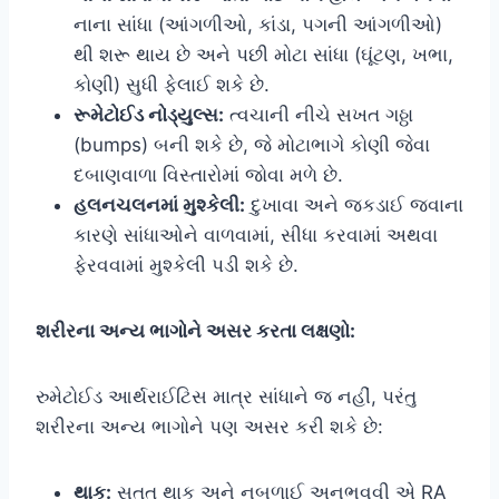
નાના સાંધા (આંગળીઓ, કાંડા, પગની આંગળીઓ)
થી શરૂ થાય છે અને પછી મોટા સાંધા (ઘૂંટણ, ખભા,
કોણી) સુધી ફેલાઈ શકે છે.
રૂમેટોઈડ નોડ્યુલ્સ:
ત્વચાની નીચે સખત ગઠ્ઠા
(bumps) બની શકે છે, જે મોટાભાગે કોણી જેવા
દબાણવાળા વિસ્તારોમાં જોવા મળે છે.
હલનચલનમાં મુશ્કેલી:
દુખાવા અને જકડાઈ જવાના
કારણે સાંધાઓને વાળવામાં, સીધા કરવામાં અથવા
ફેરવવામાં મુશ્કેલી પડી શકે છે.
શરીરના અન્ય ભાગોને અસર કરતા લક્ષણો:
રુમેટોઈડ આર્થરાઈટિસ માત્ર સાંધાને જ નહીં, પરંતુ
શરીરના અન્ય ભાગોને પણ અસર કરી શકે છે:
થાક:
સતત થાક અને નબળાઈ અનુભવવી એ RA