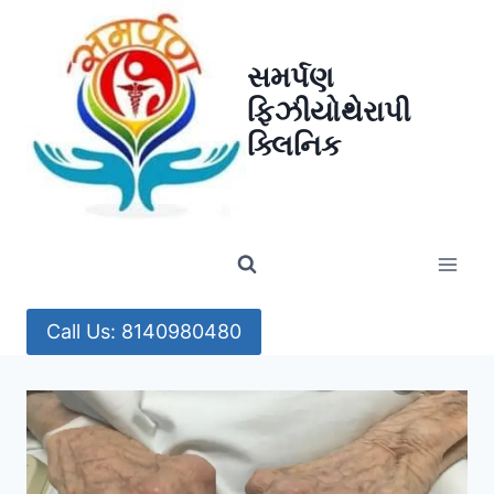
Skip
to
સમર્પણ
content
ફિઝીયોથેરાપી
ક્લિનિક
Call Us: 8140980480