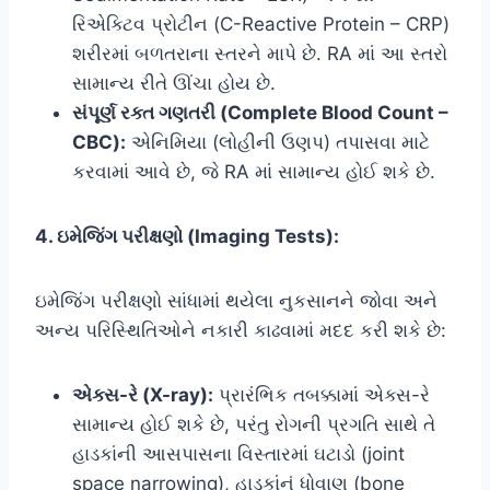
રિએક્ટિવ પ્રોટીન (C-Reactive Protein – CRP)
શરીરમાં બળતરાના સ્તરને માપે છે. RA માં આ સ્તરો
સામાન્ય રીતે ઊંચા હોય છે.
સંપૂર્ણ રક્ત ગણતરી (Complete Blood Count –
CBC):
એનિમિયા (લોહીની ઉણપ) તપાસવા માટે
કરવામાં આવે છે, જે RA માં સામાન્ય હોઈ શકે છે.
4. ઇમેજિંગ પરીક્ષણો (Imaging Tests):
ઇમેજિંગ પરીક્ષણો સાંધામાં થયેલા નુકસાનને જોવા અને
અન્ય પરિસ્થિતિઓને નકારી કાઢવામાં મદદ કરી શકે છે:
એક્સ-રે (X-ray):
પ્રારંભિક તબક્કામાં એક્સ-રે
સામાન્ય હોઈ શકે છે, પરંતુ રોગની પ્રગતિ સાથે તે
હાડકાંની આસપાસના વિસ્તારમાં ઘટાડો (joint
space narrowing), હાડકાંનું ધોવાણ (bone