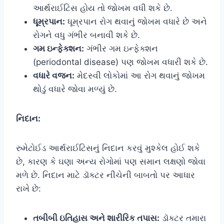
આર્થરાઈટિસ હોય તો જોખમ વધી શકે છે.
ધૂમ્રપાન:
ધૂમ્રપાન રોગ થવાનું જોખમ વધારે છે અને
રોગને વધુ ગંભીર બનાવી શકે છે.
ગમ ઇન્ફેક્શન:
ગંભીર ગમ ઇન્ફેક્શન
(periodontal disease) પણ જોખમ વધારી શકે છે.
વધારે વજન:
મેદસ્વી લોકોમાં આ રોગ થવાનું જોખમ
થોડું વધારે જોવા મળ્યું છે.
નિદાન:
રુમેટોઈડ આર્થરાઈટિસનું નિદાન કરવું મુશ્કેલ હોઈ શકે
છે, કારણ કે ઘણા અન્ય રોગોમાં પણ સમાન લક્ષણો જોવા
મળે છે. નિદાન માટે ડૉક્ટર નીચેની બાબતો પર આધાર
રાખે છે:
તબીબી ઇતિહાસ અને શારીરિક તપાસ:
ડૉક્ટર તમારા