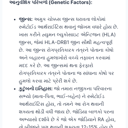
આનુવંશિક પરિબળો (Genetic Factors):
જીન્સ:
અમુક ચોક્કસ જીન્સ ધરાવતા લોકોમાં
રુમેટોઈડ આર્થરાઈટિસ થવાનું જોખમ વધારે હોય છે.
ખાસ કરીને હ્યુમન લ્યુકોસાઇટ એન્ટિજન (HLA)
જીન્સ, જેમાં HLA-DRB1 જીન સૌથી મહત્વપૂર્ણ
છે. આ જીન્સ રોગપ્રતિકારક તંત્રને પોતાના કોષો
અને બહારના હુમલાખોરો વચ્ચે તફાવત કરવામાં
મદદ કરે છે. આ જીન્સમાં થતા ફેરફારો
રોગપ્રતિકારક તંત્રને પોતાના જ સાંધાના કોષો પર
હુમલો કરવા માટે પ્રેરી શકે છે.
કુટુંબનો ઇતિહાસ:
જો તમારા નજીકના પરિવારના
સભ્યો (માતા-પિતા, ભાઈ-બહેન) ને રુમેટોઈડ
આર્થરાઈટિસ હોય, તો તમને આ રોગ થવાની
શક્યતા થોડી વધી જાય છે. જોડિયા બાળકો પરના
અભ્યાસો દર્શાવે છે કે જો એક જોડિયાને RA હોય,
તો બીજાને પણ થવાની શક્યતા 12-15% હોય છે.