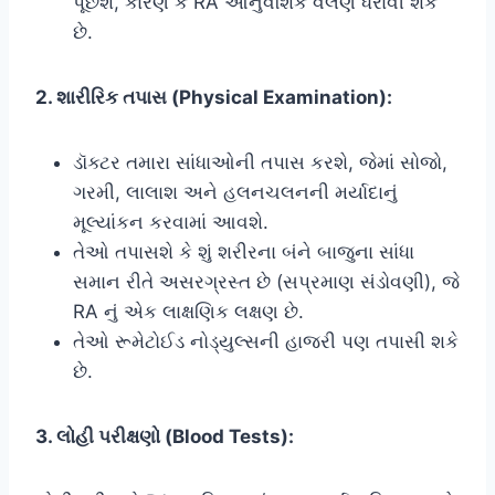
પૂછશે, કારણ કે RA આનુવંશિક વલણ ધરાવી શકે
છે.
2. શારીરિક તપાસ (Physical Examination):
ડૉક્ટર તમારા સાંધાઓની તપાસ કરશે, જેમાં સોજો,
ગરમી, લાલાશ અને હલનચલનની મર્યાદાનું
મૂલ્યાંકન કરવામાં આવશે.
તેઓ તપાસશે કે શું શરીરના બંને બાજુના સાંધા
સમાન રીતે અસરગ્રસ્ત છે (સપ્રમાણ સંડોવણી), જે
RA નું એક લાક્ષણિક લક્ષણ છે.
તેઓ રૂમેટોઈડ નોડ્યુલ્સની હાજરી પણ તપાસી શકે
છે.
3. લોહી પરીક્ષણો (Blood Tests):