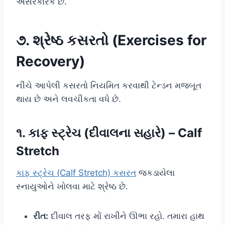
અસરકારક છે.
૭. શ્રેષ્ઠ કસરતો (Exercises for
Recovery)
નીચે આપેલી કસરતો નિયમિત કરવાથી ટેન્ડન મજબૂત
થાય છે અને લવચીકતા વધે છે.
૧. કાફ સ્ટ્રેચ (દીવાલના સહારે) – Calf
Stretch
કાફ સ્ટ્રેચ (Calf Stretch) કસરત
જકડાયેલા
સ્નાયુઓને ખોલવા માટે શ્રેષ્ઠ છે.
રીત:
દીવાલ તરફ મોં રાખીને ઊભા રહો. તમારા હાથ