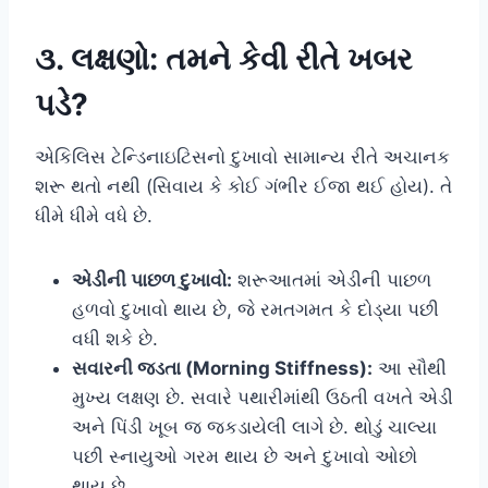
૩. લક્ષણો: તમને કેવી રીતે ખબર
પડે?
એકિલિસ ટેન્ડિનાઇટિસનો દુખાવો સામાન્ય રીતે અચાનક
શરૂ થતો નથી (સિવાય કે કોઈ ગંભીર ઈજા થઈ હોય). તે
ધીમે ધીમે વધે છે.
એડીની પાછળ દુખાવો:
શરૂઆતમાં એડીની પાછળ
હળવો દુખાવો થાય છે, જે રમતગમત કે દોડ્યા પછી
વધી શકે છે.
સવારની જડતા (Morning Stiffness):
આ સૌથી
મુખ્ય લક્ષણ છે. સવારે પથારીમાંથી ઉઠતી વખતે એડી
અને પિંડી ખૂબ જ જકડાયેલી લાગે છે. થોડું ચાલ્યા
પછી સ્નાયુઓ ગરમ થાય છે અને દુખાવો ઓછો
થાય છે.