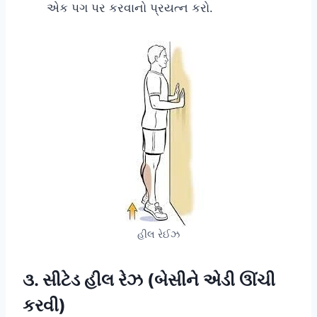
એક પગ પર કરવાનો પ્રયત્ન કરો.
હીલ રેઈઝ
૩. સીટેડ હીલ રેઝ (બેસીને એડી ઊંચી
કરવી)