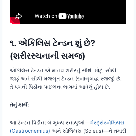
૧. એકિલિસ ટેન્ડન શું છે?
(શરીરરચનાની સમજ)
એકિલિસ ટેન્ડન એ માનવ શરીરનું સૌથી મોટું, સૌથી
જાડું અને સૌથી મજબૂત ટેન્ડન (સ્નાયુબદ્ધ રજ્જુ) છે.
તે પગની પિંડીના પાછળના ભાગમાં આવેલું હોય છે.
તેનું કાર્ય:
આ ટેન્ડન પિંડીના બે મુખ્ય સ્નાયુઓ—
ગેસ્ટ્રોકનેમિયસ
(Gastrocnemius)
અને સોલિયસ (Soleus)—ને તમારી