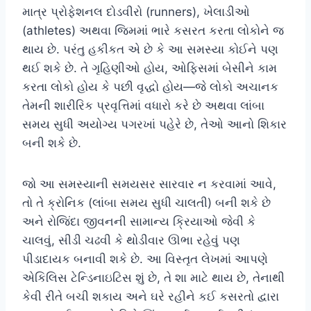
માત્ર પ્રોફેશનલ દોડવીરો (runners), ખેલાડીઓ
(athletes) અથવા જિમમાં ભારે કસરત કરતા લોકોને જ
થાય છે. પરંતુ હકીકત એ છે કે આ સમસ્યા કોઈને પણ
થઈ શકે છે. તે ગૃહિણીઓ હોય, ઓફિસમાં બેસીને કામ
કરતા લોકો હોય કે પછી વૃદ્ધો હોય—જે લોકો અચાનક
તેમની શારીરિક પ્રવૃત્તિમાં વધારો કરે છે અથવા લાંબા
સમય સુધી અયોગ્ય પગરખાં પહેરે છે, તેઓ આનો શિકાર
બની શકે છે.
જો આ સમસ્યાની સમયસર સારવાર ન કરવામાં આવે,
તો તે ક્રોનિક (લાંબા સમય સુધી ચાલતી) બની શકે છે
અને રોજિંદા જીવનની સામાન્ય ક્રિયાઓ જેવી કે
ચાલવું, સીડી ચઢવી કે થોડીવાર ઊભા રહેવું પણ
પીડાદાયક બનાવી શકે છે. આ વિસ્તૃત લેખમાં આપણે
એકિલિસ ટેન્ડિનાઇટિસ શું છે, તે શા માટે થાય છે, તેનાથી
કેવી રીતે બચી શકાય અને ઘરે રહીને કઈ કસરતો દ્વારા