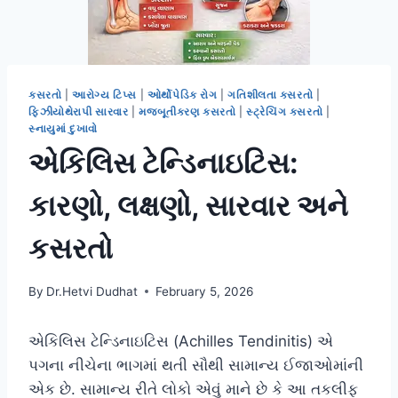
કસરતો
|
આરોગ્ય ટિપ્સ
|
ઓર્થોપેડિક રોગ
|
ગતિશીલતા કસરતો
|
ફિઝીયોથેરાપી સારવાર
|
મજબૂતીકરણ કસરતો
|
સ્ટ્રેચિંગ કસરતો
|
સ્નાયુમાં દુખાવો
એકિલિસ ટેન્ડિનાઇટિસ:
કારણો, લક્ષણો, સારવાર અને
કસરતો
By
Dr.Hetvi Dudhat
February 5, 2026
એકિલિસ ટેન્ડિનાઇટિસ (Achilles Tendinitis) એ
પગના નીચેના ભાગમાં થતી સૌથી સામાન્ય ઈજાઓમાંની
એક છે. સામાન્ય રીતે લોકો એવું માને છે કે આ તકલીફ