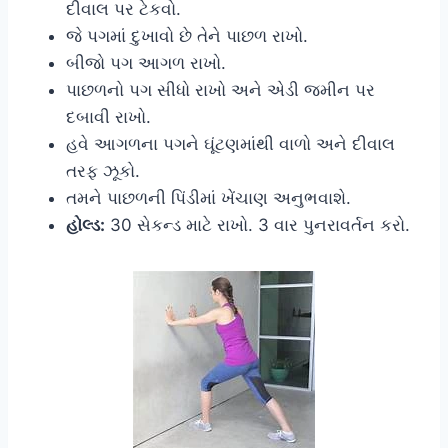
દીવાલ પર ટેકવો.
જે પગમાં દુખાવો છે તેને પાછળ રાખો.
બીજો પગ આગળ રાખો.
પાછળનો પગ સીધો રાખો અને એડી જમીન પર
દબાવી રાખો.
હવે આગળના પગને ઘૂંટણમાંથી વાળો અને દીવાલ
તરફ ઝૂકો.
તમને પાછળની પિંડીમાં ખેંચાણ અનુભવાશે.
હોલ્ડ:
30 સેકન્ડ માટે રાખો. 3 વાર પુનરાવર્તન કરો.