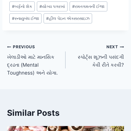
#
બર્ફનો શેક
#
યોગ્ય પગરખાં
#
રમતગમતની ઈજા
#
સ્નાયુબંધ ઈજા
#
હીલ પેઇન એક્સરસાઇઝ
Post
PREVIOUS
NEXT
ખેલાડીઓ માટે માનસિક
સ્પોર્ટ્સ શૂઝની પસંદગી
navigation
દ્રઢતા (Mental
કેવી રીતે કરવી?
Toughness) અને યોગા.
Similar Posts