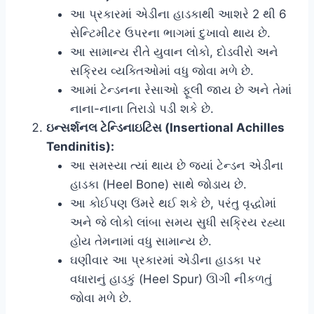
આ પ્રકારમાં એડીના હાડકાથી આશરે 2 થી 6
સેન્ટિમીટર ઉપરના ભાગમાં દુખાવો થાય છે.
આ સામાન્ય રીતે યુવાન લોકો, દોડવીરો અને
સક્રિય વ્યક્તિઓમાં વધુ જોવા મળે છે.
આમાં ટેન્ડનના રેસાઓ ફૂલી જાય છે અને તેમાં
નાના-નાના તિરાડો પડી શકે છે.
ઇન્સર્શનલ ટેન્ડિનાઇટિસ (Insertional Achilles
Tendinitis):
આ સમસ્યા ત્યાં થાય છે જ્યાં ટેન્ડન એડીના
હાડકા (Heel Bone) સાથે જોડાય છે.
આ કોઈપણ ઉંમરે થઈ શકે છે, પરંતુ વૃદ્ધોમાં
અને જે લોકો લાંબા સમય સુધી સક્રિય રહ્યા
હોય તેમનામાં વધુ સામાન્ય છે.
ઘણીવાર આ પ્રકારમાં એડીના હાડકા પર
વધારાનું હાડકું (Heel Spur) ઊગી નીકળતું
જોવા મળે છે.