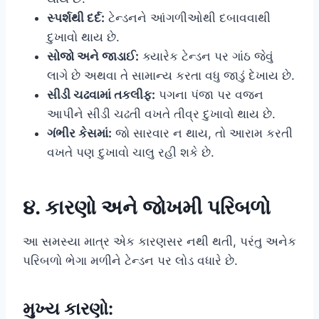
સ્પર્શથી દર્દ:
ટેન્ડનને આંગળીઓથી દબાવવાથી
દુખાવો થાય છે.
સોજો અને જાડાઈ:
ક્યારેક ટેન્ડન પર ગાંઠ જેવું
લાગે છે અથવા તે સામાન્ય કરતા વધુ જાડું દેખાય છે.
સીડી ચઢવામાં તકલીફ:
પગના પંજા પર વજન
આપીને સીડી ચઢતી વખતે તીવ્ર દુખાવો થાય છે.
ગંભીર કેસમાં:
જો સારવાર ન થાય, તો આરામ કરતી
વખતે પણ દુખાવો ચાલુ રહી શકે છે.
૪. કારણો અને જોખમી પરિબળો
આ સમસ્યા માત્ર એક કારણસર નથી થતી, પરંતુ અનેક
પરિબળો ભેગા મળીને ટેન્ડન પર લોડ વધારે છે.
મુખ્ય કારણો: