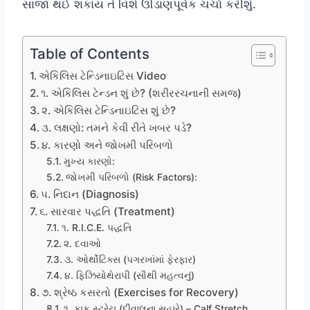
સાજા થઈ શકાય તે વિશે ઊંડાણપૂર્વક ચર્ચા કરીશું.
Table of Contents
એકિલિસ ટેન્ડિનાઇટિસ Video
૧. એકિલિસ ટેન્ડન શું છે? (શરીરરચનાની સમજ)
૨. એકિલિસ ટેન્ડિનાઇટિસ શું છે?
૩. લક્ષણો: તમને કેવી રીતે ખબર પડે?
૪. કારણો અને જોખમી પરિબળો
મુખ્ય કારણો:
જોખમી પરિબળો (Risk Factors):
૫. નિદાન (Diagnosis)
૬. સારવાર પદ્ધતિ (Treatment)
૧. R.I.C.E. પદ્ધતિ
૨. દવાઓ
૩. ઓર્થોટિક્સ (પગરખાંમાં ફેરફાર)
૪. ફિઝિયોથેરાપી (સૌથી મહત્વનું)
૭. શ્રેષ્ઠ કસરતો (Exercises for Recovery)
૧. કાફ સ્ટ્રેચ (દીવાલના સહારે) – Calf Stretch