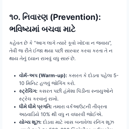
૧૦. નિવારણ (Prevention):
ભવિષ્યમાં બચવા માટે
કહેવત છે કે “આગ લાગે ત્યારે કૂવો ખોદવા ન જવાય”,
તેવી જ રીતે ઈજા થયા પછી સારવાર કરવા કરતા તે ન
થાય તેનું ધ્યાન રાખવું વધુ સારું છે.
વોર્મ-અપ (Warm-up):
કસરત કે દોડતા પહેલા 5-
10 મિનિટ હળવું જોગિંગ કરો.
સ્ટ્રેચિંગ:
કસરત પછી હંમેશા પિંડીના સ્નાયુઓને
સ્ટ્રેચ કરવાનું રાખો.
ધીમે ધીમે પ્રગતિ:
તમારા વર્કઆઉટની તીવ્રતા
અઠવાડિયે 10% થી વધુ ન વધારવી જોઈએ.
યોગ્ય શૂઝ:
દોડવા માટે ખાસ બનાવેલા રનિંગ શૂઝ