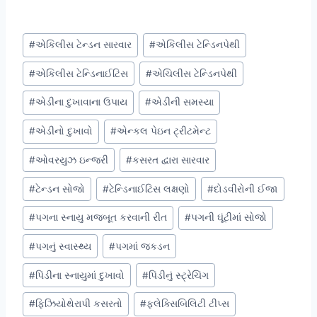
Post
#
એકિલીસ ટેન્ડન સારવાર
#
એકિલીસ ટેન્ડિનપેથી
Tags:
#
એકિલીસ ટેન્ડિનાઈટિસ
#
એચિલીસ ટેન્ડિનપેથી
#
એડીના દુખાવાના ઉપાય
#
એડીની સમસ્યા
#
એડીનો દુખાવો
#
એન્કલ પેઇન ટ્રીટમેન્ટ
#
ઓવરયુઝ ઇન્જરી
#
કસરત દ્વારા સારવાર
#
ટેન્ડન સોજો
#
ટેન્ડિનાઈટિસ લક્ષણો
#
દોડવીરોની ઈજા
#
પગના સ્નાયુ મજબૂત કરવાની રીત
#
પગની ઘૂંટીમાં સોજો
#
પગનું સ્વાસ્થ્ય
#
પગમાં જકડન
#
પિંડીના સ્નાયુમાં દુખાવો
#
પિંડીનું સ્ટ્રેચિંગ
#
ફિઝિયોથેરાપી કસરતો
#
ફ્લેક્સિબિલિટી ટીપ્સ