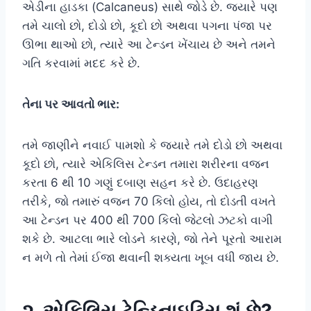
એડીના હાડકા (Calcaneus) સાથે જોડે છે. જ્યારે પણ
તમે ચાલો છો, દોડો છો, કૂદો છો અથવા પગના પંજા પર
ઊભા થાઓ છો, ત્યારે આ ટેન્ડન ખેંચાય છે અને તમને
ગતિ કરવામાં મદદ કરે છે.
તેના પર આવતો ભાર:
તમે જાણીને નવાઈ પામશો કે જ્યારે તમે દોડો છો અથવા
કૂદો છો, ત્યારે એકિલિસ ટેન્ડન તમારા શરીરના વજન
કરતા 6 થી 10 ગણું દબાણ સહન કરે છે. ઉદાહરણ
તરીકે, જો તમારું વજન 70 કિલો હોય, તો દોડતી વખતે
આ ટેન્ડન પર 400 થી 700 કિલો જેટલો ઝટકો વાગી
શકે છે. આટલા ભારે લોડને કારણે, જો તેને પૂરતો આરામ
ન મળે તો તેમાં ઈજા થવાની શક્યતા ખૂબ વધી જાય છે.
૨. એકિલિસ ટેન્ડિનાઇટિસ શું છે?