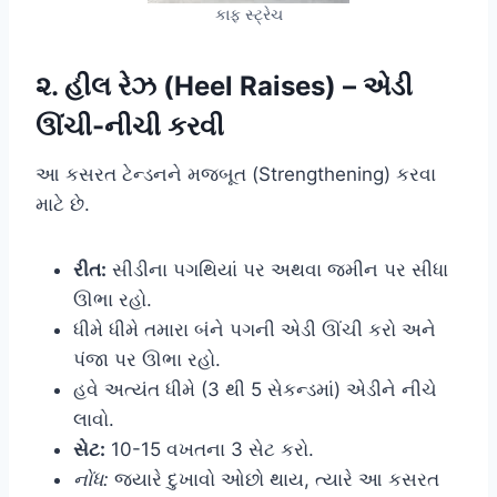
કાફ સ્ટ્રેચ
૨. હીલ રેઝ (Heel Raises) – એડી
ઊંચી-નીચી કરવી
આ કસરત ટેન્ડનને મજબૂત (Strengthening) કરવા
માટે છે.
રીત:
સીડીના પગથિયાં પર અથવા જમીન પર સીધા
ઊભા રહો.
ધીમે ધીમે તમારા બંને પગની એડી ઊંચી કરો અને
પંજા પર ઊભા રહો.
હવે અત્યંત ધીમે (3 થી 5 સેકન્ડમાં) એડીને નીચે
લાવો.
સેટ:
10-15 વખતના 3 સેટ કરો.
નોંધ:
જ્યારે દુખાવો ઓછો થાય, ત્યારે આ કસરત