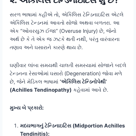
સરળ ભાષામાં કહીએ તો, એકિલિસ ટેન્ડિનાઇટિસ એટલે
એકિલિસ ટેન્ડનમાં આવતો સોજો અથવા બળતરા. આ
એક “ઓવરયુઝ ઈજા” (Overuse Injury) છે, જેનો
અર્થ છે કે તે એક જ ઝટકે થતી નથી, પરંતુ વારંવારના
તણાવ અને ઘસારાને કારણે થાય છે.
ઘણીવાર લાંબા સમયથી ચાલતી સમસ્યામાં સોજાને બદલે
ટેન્ડનના રેસાઓમાં ઘસારો (Degeneration) જોવા મળે
છે, જેને મેડિકલ ભાષામાં
‘એકિલિસ ટેન્ડિનોપેથી’
(Achilles Tendinopathy)
કહેવામાં આવે છે.
મુખ્ય બે પ્રકારો:
મધ્યભાગનું ટેન્ડિનાઇટિસ (Midportion Achilles
Tendinitis):