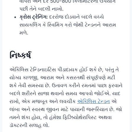
વાપરો અને દર 500-800 કિલોમીટરના ઉપયોગ
પછી તેને બદલી નાખો.
ક્રોસ ટ્રેનિંગ:
દરરોજ દોડવાને બદલે વચ્ચે
સાયકલિંગ કે સ્વિમિંગ કરો જેથી ટેન્ડનને આરામ
મળે.
નિષ્કર્ષ
એકિલિસ ટેન્ડિનાઇટિસ પીડાદાયક હોઈ શકે છે, પરંતુ તે
યોગ્ય કાળજી, આરામ અને કસરતથી સંપૂર્ણપણે મટી
શકે તેવી સમસ્યા છે. ઉતાવળ કરીને રમતમાં પાછા ફરવાને
બદલે શરીરને સાજા થવાનો સમય આપવો જોઈએ. યાદ
રાખો, એક મજબૂત અને લવચીક
એકિલિસ ટેન્ડન
એ
લાંબા અને સ્વસ્થ જીવન માટે પાયાની જરૂરિયાત છે. જો
તમને શંકા હોય, તો હંમેશા ફિઝિયોથેરાપિસ્ટ અથવા
ડૉક્ટરની સલાહ લો.