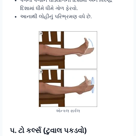
દિશામાં ધીમે ધીમે ગોળ ફેરવો.
આનાથી લોહીનું પરિભ્રમણ વધે છે.
એન્કલ સર્કલ
૫. ટો કર્લ્સ (ટુવાલ પકડવો)