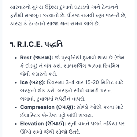
સારવારનો મુખ્ય ઉદ્દેશ્ય દુખાવો ઘટાડવો અને ટેન્ડનને
ફરીથી મજબૂત કરવાનો છે. ધીરજ રાખવી ખૂબ જરૂરી છે,
કારણ કે ટેન્ડનને સાજા થતા સમય લાગે છે.
૧. R.I.C.E. પદ્ધતિ
Rest (આરામ):
જે પ્રવૃત્તિથી દુખાવો થાય છે (જેમ
કે દોડવું) તે બંધ કરો. સાયકલિંગ અથવા સ્વિમિંગ
જેવી કસરતો કરો.
Ice (બરફ):
દિવસમાં 3-4 વાર 15-20 મિનિટ માટે
બરફનો શેક કરો. બરફને સીધો ચામડી પર ન
લગાવો, ટુવાલમાં લપેટીને વાપરો.
Compression (દબાણ):
સોજો ઓછો કરવા માટે
ઈલાસ્ટિક બેન્ડેજ પટ્ટો બાંધી શકાય.
Elevation (ઊંચાઈ):
સૂતી વખતે પગને તકિયા પર
ઊંચો રાખો જેથી સોજો ઉતરે.