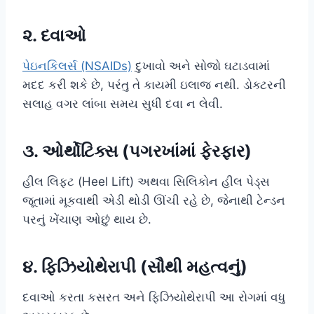
૨. દવાઓ
પેઇનકિલર્સ (NSAIDs)
દુખાવો અને સોજો ઘટાડવામાં
મદદ કરી શકે છે, પરંતુ તે કાયમી ઇલાજ નથી. ડોક્ટરની
સલાહ વગર લાંબા સમય સુધી દવા ન લેવી.
૩. ઓર્થોટિક્સ (પગરખાંમાં ફેરફાર)
હીલ લિફ્ટ (Heel Lift) અથવા સિલિકોન હીલ પેડ્સ
જૂતામાં મૂકવાથી એડી થોડી ઊંચી રહે છે, જેનાથી ટેન્ડન
પરનું ખેંચાણ ઓછું થાય છે.
૪. ફિઝિયોથેરાપી (સૌથી મહત્વનું)
દવાઓ કરતા કસરત અને ફિઝિયોથેરાપી આ રોગમાં વધુ