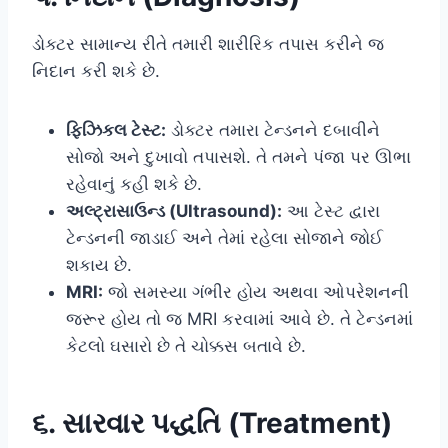
ડોક્ટર સામાન્ય રીતે તમારી શારીરિક તપાસ કરીને જ
નિદાન કરી શકે છે.
ફિઝિકલ ટેસ્ટ:
ડોક્ટર તમારા ટેન્ડનને દબાવીને
સોજો અને દુખાવો તપાસશે. તે તમને પંજા પર ઊભા
રહેવાનું કહી શકે છે.
અલ્ટ્રાસાઉન્ડ (Ultrasound):
આ ટેસ્ટ દ્વારા
ટેન્ડનની જાડાઈ અને તેમાં રહેલા સોજાને જોઈ
શકાય છે.
MRI:
જો સમસ્યા ગંભીર હોય અથવા ઓપરેશનની
જરૂર હોય તો જ MRI કરવામાં આવે છે. તે ટેન્ડનમાં
કેટલો ઘસારો છે તે ચોક્કસ બતાવે છે.
૬. સારવાર પદ્ધતિ (Treatment)