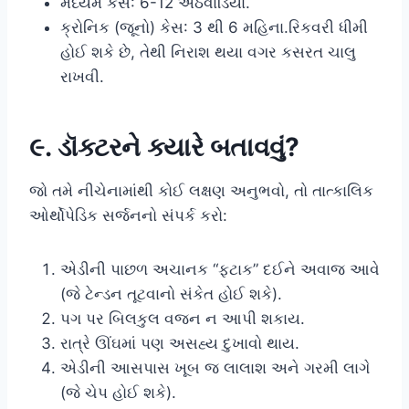
મધ્યમ કેસ: 6-12 અઠવાડિયા.
ક્રોનિક (જૂનો) કેસ: 3 થી 6 મહિના.રિકવરી ધીમી
હોઈ શકે છે, તેથી નિરાશ થયા વગર કસરત ચાલુ
રાખવી.
૯. ડૉક્ટરને ક્યારે બતાવવું?
જો તમે નીચેનામાંથી કોઈ લક્ષણ અનુભવો, તો તાત્કાલિક
ઓર્થોપેડિક સર્જનનો સંપર્ક કરો:
એડીની પાછળ અચાનક “ફટાક” દઈને અવાજ આવે
(જે ટેન્ડન તૂટવાનો સંકેત હોઈ શકે).
પગ પર બિલકુલ વજન ન આપી શકાય.
રાત્રે ઊંઘમાં પણ અસહ્ય દુખાવો થાય.
એડીની આસપાસ ખૂબ જ લાલાશ અને ગરમી લાગે
(જે ચેપ હોઈ શકે).