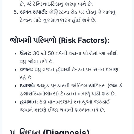
છે, જે ટેન્ડિનાઇટિસનું કારણ બને છે.
સખત સપાટી:
કોંક્રિટના રોડ પર દોડવું કે ચાલવું
ટેન્ડન માટે નુકસાનકારક હોઈ શકે છે.
જોખમી પરિબળો (Risk Factors):
ઉંમર:
30 થી 50 વર્ષની વયના લોકોમાં આ સૌથી
વધુ જોવા મળે છે.
વજન:
વધુ વજન હોવાથી ટેન્ડન પર સતત દબાણ
રહે છે.
દવાઓ:
અમુક પ્રકારની એન્ટિબાયોટિક્સ (જેમ કે
ફ્લોરોક્વિનોલોન્સ) ટેન્ડનને નબળું પાડી શકે છે.
હવામાન:
ઠંડા વાતાવરણમાં સ્નાયુઓ જકડાઈ
જવાને કારણે ઈજા થવાની શક્યતા વધે છે.
૫. નિદાન (Diagnosis)