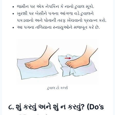
જમીન પર એક નેપકિન કે નાનો ટુવાલ મૂકો.
ખુરશી પર બેસીને પગના આંગળા વડે ટુવાલને
પકડવાનો અને પોતાની તરફ ખેંચવાનો પ્રયત્ન કરો.
આ પગના તળિયાના સ્નાયુઓને મજબૂત કરે છે.
ટુવાલ ટો કર્લ્સ
૮. શું કરવું અને શું ન કરવું? (Do’s