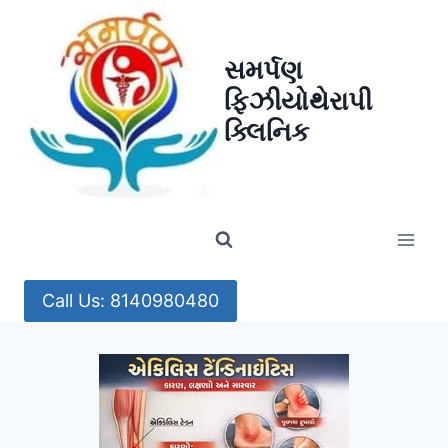
Skip
to
સમર્પણ
content
ફિઝીયોથેરાપી
ક્લિનિક
Call Us: 8140980480