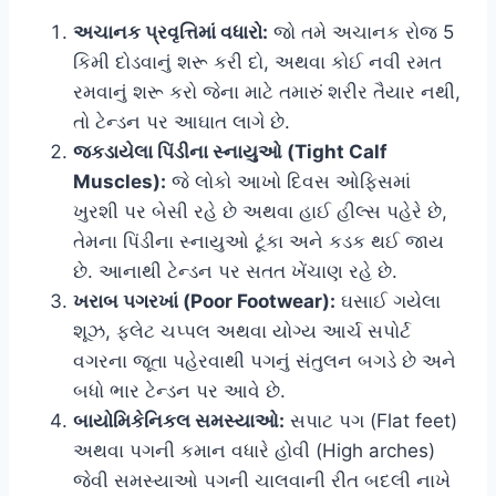
અચાનક પ્રવૃત્તિમાં વધારો:
જો તમે અચાનક રોજ 5
કિમી દોડવાનું શરૂ કરી દો, અથવા કોઈ નવી રમત
રમવાનું શરૂ કરો જેના માટે તમારું શરીર તૈયાર નથી,
તો ટેન્ડન પર આઘાત લાગે છે.
જકડાયેલા પિંડીના સ્નાયુઓ (Tight Calf
Muscles):
જે લોકો આખો દિવસ ઓફિસમાં
ખુરશી પર બેસી રહે છે અથવા હાઈ હીલ્સ પહેરે છે,
તેમના પિંડીના સ્નાયુઓ ટૂંકા અને કડક થઈ જાય
છે. આનાથી ટેન્ડન પર સતત ખેંચાણ રહે છે.
ખરાબ પગરખાં (Poor Footwear):
ઘસાઈ ગયેલા
શૂઝ, ફ્લેટ ચપ્પલ અથવા યોગ્ય આર્ચ સપોર્ટ
વગરના જૂતા પહેરવાથી પગનું સંતુલન બગડે છે અને
બધો ભાર ટેન્ડન પર આવે છે.
બાયોમિકેનિકલ સમસ્યાઓ:
સપાટ પગ (Flat feet)
અથવા પગની કમાન વધારે હોવી (High arches)
જેવી સમસ્યાઓ પગની ચાલવાની રીત બદલી નાખે