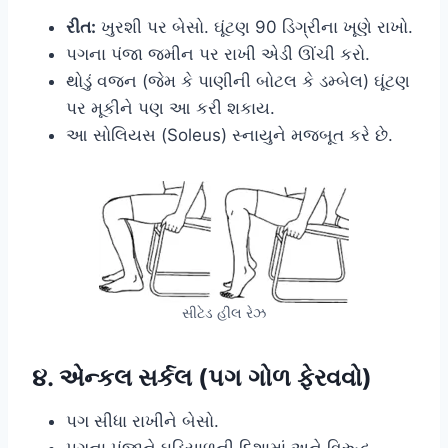
રીત:
ખુરશી પર બેસો. ઘૂંટણ 90 ડિગ્રીના ખૂણે રાખો.
પગના પંજા જમીન પર રાખી એડી ઊંચી કરો.
થોડું વજન (જેમ કે પાણીની બોટલ કે ડમ્બેલ) ઘૂંટણ
પર મૂકીને પણ આ કરી શકાય.
આ સોલિયસ (Soleus) સ્નાયુને મજબૂત કરે છે.
સીટેડ હીલ રેઝ
૪. એન્કલ સર્કલ (પગ ગોળ ફેરવવો)
પગ સીધા રાખીને બેસો.
પગના પંજાને ઘડિયાળની દિશામાં અને વિરુદ્ધ