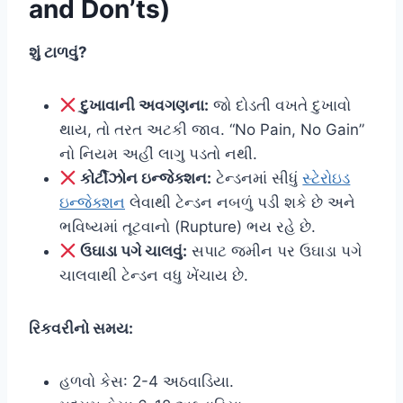
and Don’ts)
શું ટાળવું?
દુખાવાની અવગણના:
જો દોડતી વખતે દુખાવો
થાય, તો તરત અટકી જાવ. “No Pain, No Gain”
નો નિયમ અહીં લાગુ પડતો નથી.
કોર્ટીઝોન ઇન્જેક્શન:
ટેન્ડનમાં સીધું
સ્ટેરોઇડ
ઇન્જેક્શન
લેવાથી ટેન્ડન નબળું પડી શકે છે અને
ભવિષ્યમાં તૂટવાનો (Rupture) ભય રહે છે.
ઉઘાડા પગે ચાલવું:
સપાટ જમીન પર ઉઘાડા પગે
ચાલવાથી ટેન્ડન વધુ ખેંચાય છે.
રિકવરીનો સમય:
હળવો કેસ: 2-4 અઠવાડિયા.