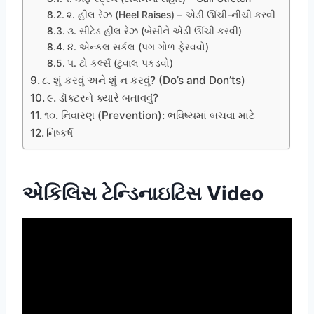
૨. હીલ રેઝ (Heel Raises) – એડી ઊંચી-નીચી કરવી
૩. સીટેડ હીલ રેઝ (બેસીને એડી ઊંચી કરવી)
૪. એન્કલ સર્કલ (પગ ગોળ ફેરવવો)
૫. ટો કર્લ્સ (ટુવાલ પકડવો)
૮. શું કરવું અને શું ન કરવું? (Do’s and Don’ts)
૯. ડૉક્ટરને ક્યારે બતાવવું?
૧૦. નિવારણ (Prevention): ભવિષ્યમાં બચવા માટે
નિષ્કર્ષ
એકિલિસ ટેન્ડિનાઇટિસ Video