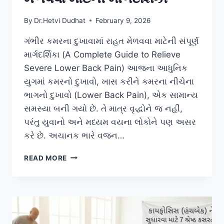
By
Dr.Hetvi Dudhat
February 9, 2026
ગંભીર કમરના દુખાવામાં રાહત મેળવવા માટેની સંપૂર્ણ
માર્ગદર્શિકા (A Complete Guide to Relieve
Severe Lower Back Pain) આજના આધુનિક
યુગમાં કમરનો દુખાવો, ખાસ કરીને કમરના નીચેના
ભાગનો દુખાવો (Lower Back Pain), એક સામાન્ય
સમસ્યા બની ગયો છે. તે માત્ર વૃદ્ધોને જ નહીં,
પરંતુ યુવાનો અને મધ્યમ વયના લોકોને પણ અસર
કરે છે. અચાનક ભારે વજન…
ગંભીર
READ MORE
કમરના
દુખાવામાં
રાહત
મેળવવા
માટેની
માર્ગદર્શિકા