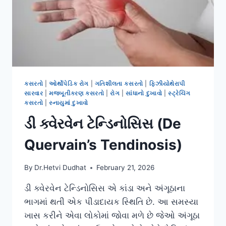
કસરતો
|
ઓર્થોપેડિક રોગ
|
ગતિશીલતા કસરતો
|
ફિઝીયોથેરાપી
સારવાર
|
મજબૂતીકરણ કસરતો
|
રોગ
|
સાંધાનો દુખાવો
|
સ્ટ્રેચિંગ
કસરતો
|
સ્નાયુમાં દુખાવો
ડી ક્વેરવેન ટેન્ડિનોસિસ (De
Quervain’s Tendinosis)
By
Dr.Hetvi Dudhat
February 21, 2026
ડી ક્વેરવેન ટેન્ડિનોસિસ એ કાંડા અને અંગૂઠાના
ભાગમાં થતી એક પીડાદાયક સ્થિતિ છે. આ સમસ્યા
ખાસ કરીને એવા લોકોમાં જોવા મળે છે જેઓ અંગૂઠા