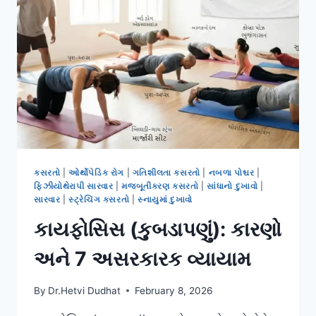
કસરતો
|
ઓર્થોપેડિક રોગ
|
ગતિશીલતા કસરતો
|
નબળા પોશ્ચર
|
ફિઝીયોથેરાપી સારવાર
|
મજબૂતીકરણ કસરતો
|
સાંધાનો દુખાવો
|
સારવાર
|
સ્ટ્રેચિંગ કસરતો
|
સ્નાયુમાં દુખાવો
કાયફોસિસ (કુબડાપણું): કારણો
અને 7 અસરકારક વ્યાયામ
By
Dr.Hetvi Dudhat
February 8, 2026