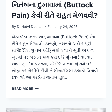
નિતંબના દુખાવામાં (Buttock
Pain) કેવી રીતે રાહત મેળવવી?
By
Dr.Hetvi Dudhat
February 24, 2026
બેઠા બેઠા નિતંબના દુખાવામાં (Buttock Pain) કેવી
રીતે રાહત મેળવવી: કારણો, કસરતો અને સંપૂર્ણ
માર્ગદર્શિકા શું તમે ઓફિસમાં કલાકો સુધી એક જ
ખુરશી પર બેસીને કામ કરો છો? શું તમારે વારંવાર
લાંબી ડ્રાઈવ પર જવું પડે છે? અથવા શું તમે ઘરે
સોફા પર બેસીને ટીવી કે મોબાઈલમાં કલાકો વિતાવો
છો? જો આ પ્રશ્નોના જવાબ ‘હા’…
નિતંબના
READ MORE
દુખાવામાં
(BUTTOCK
PAIN)
કેવી