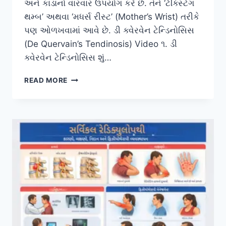
અને કાંડાનો વારંવાર ઉપયોગ કરે છે. તેને ‘ટેક્સ્ટિંગ
થમ્બ’ અથવા ‘મધર્સ રીસ્ટ’ (Mother’s Wrist) તરીકે
પણ ઓળખવામાં આવે છે. ડી ક્વેરવેન ટેન્ડિનોસિસ
(De Quervain’s Tendinosis) Video ૧. ડી
ક્વેરવેન ટેન્ડિનોસિસ શું…
ડી
READ MORE
ક્વેરવેન
ટેન્ડિનોસિસ
(DE
QUERVAIN’S
TENDINOSIS)