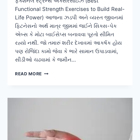
ફંક્શનલ સ્ટ્રેન્થ એક્સરસાઇઝ (Best
Functional Strength Exercises to Build Real-
Life Power) આજના ઝડપી અને વ્યસ્ત જીવનમાં
ફિટનેસનો અર્થ માત્ર જીમમાં જઈને સિક્સ-પેક
એબ્સ કે મોટા બાઈસેપ્સ બનાવવા પૂરતો સીમિત
રહ્યો નથી. જો તમારું શરીર દેખાવમાં આકર્ષક હોય
પણ રોજિંદા કામો જેવા કે ભારે સામાન ઉપાડવામાં,
સીડીઓ ચઢવામાં કે જમીન…
વાસ્તવિક
READ MORE
જીવનની
તાકાત
વધારવા
માટે
ફંક્શનલ
સ્ટ્રેન્થ
કસરતો