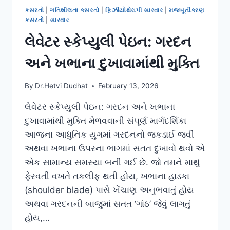
કસરતો
|
ગતિશીલતા કસરતો
|
ફિઝીયોથેરાપી સારવાર
|
મજબૂતીકરણ
કસરતો
|
સારવાર
લેવેટર સ્કેપ્યુલી પેઇન: ગરદન
અને ખભાના દુખાવામાંથી મુક્તિ
By
Dr.Hetvi Dudhat
February 13, 2026
લેવેટર સ્કેપ્યુલી પેઇન: ગરદન અને ખભાના
દુખાવામાંથી મુક્તિ મેળવવાની સંપૂર્ણ માર્ગદર્શિકા
આજના આધુનિક યુગમાં ગરદનનો જકડાઈ જવી
અથવા ખભાના ઉપરના ભાગમાં સતત દુખાવો થવો એ
એક સામાન્ય સમસ્યા બની ગઈ છે. જો તમને માથું
ફેરવતી વખતે તકલીફ થતી હોય, ખભાના હાડકા
(shoulder blade) પાસે ખેંચાણ અનુભવાતું હોય
અથવા ગરદનની બાજુમાં સતત ‘ગાંઠ’ જેવું લાગતું
હોય,…