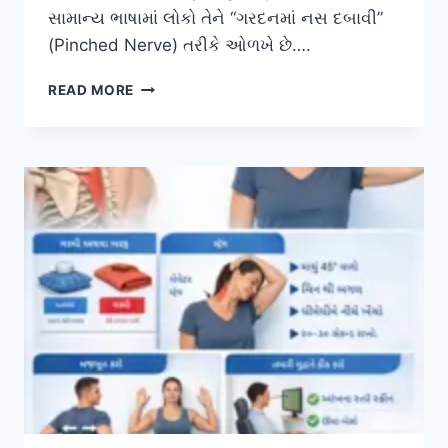
સામાન્ય ભાષામાં લોકો તેને “ગરદનમાં નસ દબાવી”
(Pinched Nerve) તરીકે ઓળખે છે….
સર્વાઇકલ
READ MORE
રેડિક્યુલોપથી:
કારણો
અને
ફિઝિયોથેરાપી
સારવાર