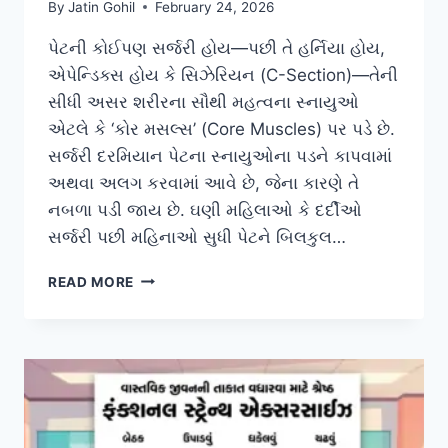
By
Jatin Gohil
February 24, 2026
પેટની કોઈપણ સર્જરી હોય—પછી તે હર્નિયા હોય,
એપેન્ડિક્સ હોય કે સિઝેરિયન (C-Section)—તેની
સીધી અસર શરીરના સૌથી મહત્વના સ્નાયુઓ
એટલે કે ‘કોર મસલ્સ’ (Core Muscles) પર પડે છે.
સર્જરી દરમિયાન પેટના સ્નાયુઓના પડને કાપવામાં
અથવા અલગ કરવામાં આવે છે, જેના કારણે તે
નબળા પડી જાય છે. ઘણી મહિલાઓ કે દર્દીઓ
સર્જરી પછી મહિનાઓ સુધી પેટને બિલકુલ…
પેટની
READ MORE
સર્જરી
કે
સિઝેરિયન
પછી
કોર
સ્નાયુઓ
(CORE
MUSCLES)