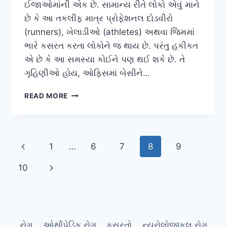
ઈજાઓમાંની એક છે. સામાન્ય રીતે લોકો એવું માને
છે કે આ તકલીફ માત્ર પ્રોફેશનલ દોડવીરો
(runners), ખેલાડીઓ (athletes) અથવા જિમમાં
ભારે કસરત કરતા લોકોને જ થાય છે. પરંતુ હકીકત
એ છે કે આ સમસ્યા કોઈને પણ થઈ શકે છે. તે
ગૃહિણીઓ હોય, ઓફિસમાં બેસીને…
એકિલિસ
READ MORE
ટેન્ડિનાઇટિસ:
કારણો,
લક્ષણો,
સારવાર
Page
Previous
1
…
6
7
8
9
અને
કસરતો
navigation
Page
Next
10
Page
રોગ
ઓર્થોપેડિક રોગ
કસરતો
ન્યુરોલોજીકલ રોગ