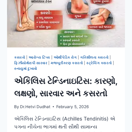
કસરતો
|
આરોગ્ય ટિપ્સ
|
ઓર્થોપેડિક રોગ
|
ગતિશીલતા કસરતો
|
ફિઝીયોથેરાપી સારવાર
|
મજબૂતીકરણ કસરતો
|
સ્ટ્રેચિંગ કસરતો
|
સ્નાયુમાં દુખાવો
એકિલિસ ટેન્ડિનાઇટિસ: કારણો,
લક્ષણો, સારવાર અને કસરતો
By
Dr.Hetvi Dudhat
February 5, 2026
એકિલિસ ટેન્ડિનાઇટિસ (Achilles Tendinitis) એ
પગના નીચેના ભાગમાં થતી સૌથી સામાન્ય