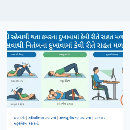
કસરતો
|
ગતિશીલતા કસરતો
|
મજબૂતીકરણ કસરતો
|
સારવાર
|
સ્ટ્રેચિંગ કસરતો