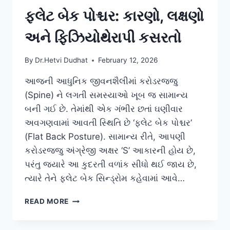
ફ્લેટ બેક પોશ્ચર: કારણો, લક્ષણો
અને ફિઝિયોથેરાપી કસરતો
By
Dr.Hetvi Dudhat
February 12, 2026
આજની આધુનિક જીવનશૈલીમાં કરોડરજ્જુ
(Spine) ને લગતી સમસ્યાઓ ખૂબ જ સામાન્ય
બની ગઈ છે. તેમાંથી એક ગંભીર છતાં ઘણીવાર
અવગણવામાં આવતી સ્થિતિ છે ‘ફ્લેટ બેક પોશ્ચર’
(Flat Back Posture). સામાન્ય રીતે, આપણી
કરોડરજ્જુ અંગ્રેજી અક્ષર ‘S’ આકારની હોય છે,
પરંતુ જ્યારે આ કુદરતી વળાંક સીધો થઈ જાય છે,
ત્યારે તેને ફ્લેટ બેક સિન્ડ્રોમ કહેવામાં આવે…
ફ્લેટ
READ MORE
બેક
પોશ્ચર: