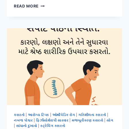
લેવેટર
READ MORE
સ્કેપ્યુલી
પેઇન:
ગરદન
અને
ખભાના
દુખાવામાંથી
મુક્તિ
કસરતો
|
આરોગ્ય ટિપ્સ
|
ઓર્થોપેડિક રોગ
|
ગતિશીલતા કસરતો
|
નબળા પોશ્ચર
|
ફિઝીયોથેરાપી સારવાર
|
મજબૂતીકરણ કસરતો
|
યોગ
|
સાંધાનો દુખાવો
|
સ્ટ્રેચિંગ કસરતો