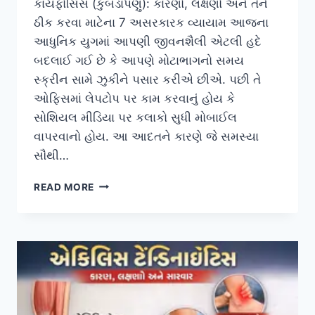
કાયફોસિસ (કુબડાપણું): કારણો, લક્ષણો અને તેને
ઠીક કરવા માટેના 7 અસરકારક વ્યાયામ આજના
આધુનિક યુગમાં આપણી જીવનશૈલી એટલી હદે
બદલાઈ ગઈ છે કે આપણે મોટાભાગનો સમય
સ્ક્રીન સામે ઝુકીને પસાર કરીએ છીએ. પછી તે
ઓફિસમાં લેપટોપ પર કામ કરવાનું હોય કે
સોશિયલ મીડિયા પર કલાકો સુધી મોબાઈલ
વાપરવાનો હોય. આ આદતને કારણે જે સમસ્યા
સૌથી…
કાયફોસિસ
READ MORE
(કુબડાપણું):
કારણો
અને
7
અસરકારક
વ્યાયામ