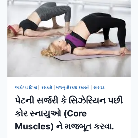
રીતે
રાહત
મેળવવી?
આરોગ્ય ટિપ્સ
|
કસરતો
|
મજબૂતીકરણ કસરતો
|
સારવાર
પેટની સર્જરી કે સિઝેરિયન પછી
કોર સ્નાયુઓ (Core
Muscles) ને મજબૂત કરવા.