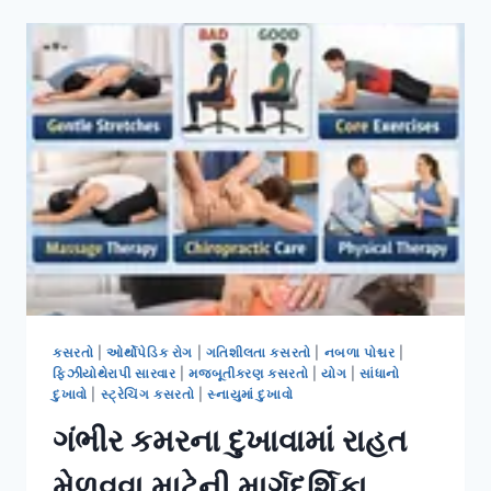
કારણો,
લક્ષણો
અને
ફિઝિયોથેરાપી
કસરતો
કસરતો
|
ઓર્થોપેડિક રોગ
|
ગતિશીલતા કસરતો
|
નબળા પોશ્ચર
|
ફિઝીયોથેરાપી સારવાર
|
મજબૂતીકરણ કસરતો
|
યોગ
|
સાંધાનો
દુખાવો
|
સ્ટ્રેચિંગ કસરતો
|
સ્નાયુમાં દુખાવો
ગંભીર કમરના દુખાવામાં રાહત
મેળવવા માટેની માર્ગદર્શિકા