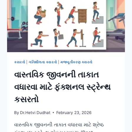
ને
મજબૂત
કરવા.
કસરતો
|
ગતિશીલતા કસરતો
|
મજબૂતીકરણ કસરતો
વાસ્તવિક જીવનની તાકાત
વધારવા માટે ફંક્શનલ સ્ટ્રેન્થ
કસરતો
By
Dr.Hetvi Dudhat
February 23, 2026
વાસ્તવિક જીવનની તાકાત વધારવા માટે શ્રેષ્ઠ