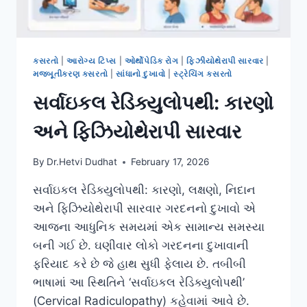
કસરતો
|
આરોગ્ય ટિપ્સ
|
ઓર્થોપેડિક રોગ
|
ફિઝીયોથેરાપી સારવાર
|
મજબૂતીકરણ કસરતો
|
સાંધાનો દુખાવો
|
સ્ટ્રેચિંગ કસરતો
સર્વાઇકલ રેડિક્યુલોપથી: કારણો
અને ફિઝિયોથેરાપી સારવાર
By
Dr.Hetvi Dudhat
February 17, 2026
સર્વાઇકલ રેડિક્યુલોપથી: કારણો, લક્ષણો, નિદાન
અને ફિઝિયોથેરાપી સારવાર ગરદનનો દુખાવો એ
આજના આધુનિક સમયમાં એક સામાન્ય સમસ્યા
બની ગઈ છે. ઘણીવાર લોકો ગરદનના દુખાવાની
ફરિયાદ કરે છે જે હાથ સુધી ફેલાય છે. તબીબી
ભાષામાં આ સ્થિતિને ‘સર્વાઇકલ રેડિક્યુલોપથી’
(Cervical Radiculopathy) કહેવામાં આવે છે.