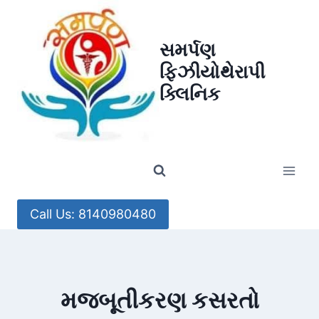
Skip
to
સમર્પણ
content
ફિઝીયોથેરાપી
ક્લિનિક
Call Us: 8140980480
મજબૂતીકરણ કસરતો