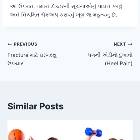
આ ઉપરાંત, તમારા ડૉક્ટરની સૂચનાઓનું પાલન કરવું
અને નિયમિત ચેકઅપ કરાવવું ખૂબ જ મહત્વનું છે.
Post
PREVIOUS
NEXT
Fracture માટે ઘરગથ્થુ
પગની એડીનો દુખાવો
navigation
ઉપચાર
(Heel Pain)
Similar Posts