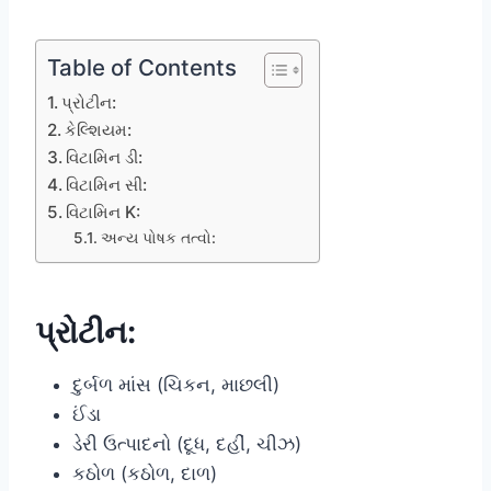
Table of Contents
પ્રોટીન:
કેલ્શિયમ:
વિટામિન ડી:
વિટામિન સી:
વિટામિન K:
અન્ય પોષક તત્વો:
પ્રોટીન:
દુર્બળ માંસ (ચિકન, માછલી)
ઈંડા
ડેરી ઉત્પાદનો (દૂધ, દહીં, ચીઝ)
કઠોળ (કઠોળ, દાળ)