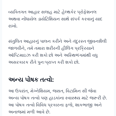
વ્યક્તિગત આહાર સલાહ માટે હેલ્થકેર પ્રોફેશનલ
અથવા નોંધાયેલ ડાયેટિશિયન સાથે સંપર્ક કરવાનું યાદ
રાખો.
સંતુલિત આહારનું પાલન કરીને અને તંદુરસ્ત જીવનશૈલી
જાળવીને, તમે તમારા શરીરની હીલિંગ પ્રક્રિયાને
ઑપ્ટિમાઇઝ કરી શકો છો અને અસ્થિભંગમાંથી વધુ
અસરકારક રીતે પુનઃપ્રાપ્ત કરી શકો છો.
અન્ય પોષક તત્વો:
આ ઉપરાંત, મેગ્નેશિયમ, જસત, વિટામિન સી જેવા
અન્ય પોષક તત્વો પણ હાડકાંના સ્વાસ્થ્ય માટે જરૂરી છે.
આ પોષક તત્વો વિવિધ પ્રકારના ફળો, શાકભાજી અને
અનાજમાં મળી આવે છે.