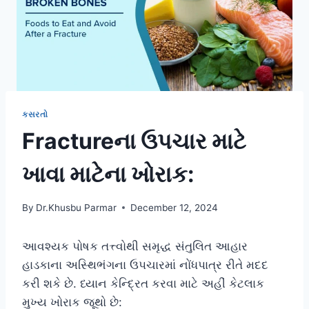
કસરતો
Fractureના ઉપચાર માટે
ખાવા માટેના ખોરાક:
By
Dr.Khusbu Parmar
December 12, 2024
આવશ્યક પોષક તત્ત્વોથી સમૃદ્ધ સંતુલિત આહાર
હાડકાના અસ્થિભંગના ઉપચારમાં નોંધપાત્ર રીતે મદદ
કરી શકે છે. ધ્યાન કેન્દ્રિત કરવા માટે અહીં કેટલાક
મુખ્ય ખોરાક જૂથો છે: