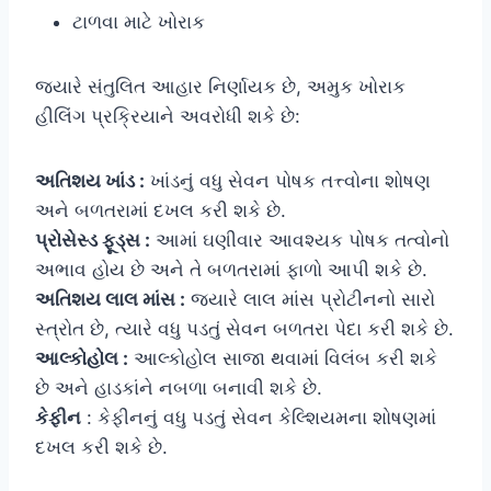
ટાળવા માટે ખોરાક
જ્યારે સંતુલિત આહાર નિર્ણાયક છે, અમુક ખોરાક
હીલિંગ પ્રક્રિયાને અવરોધી શકે છે:
અતિશય ખાંડ :
ખાંડનું વધુ સેવન પોષક તત્ત્વોના શોષણ
અને બળતરામાં દખલ કરી શકે છે.
પ્રોસેસ્ડ ફૂડ્સ :
આમાં ઘણીવાર આવશ્યક પોષક તત્વોનો
અભાવ હોય છે અને તે બળતરામાં ફાળો આપી શકે છે.
અતિશય લાલ માંસ :
જ્યારે લાલ માંસ પ્રોટીનનો સારો
સ્ત્રોત છે, ત્યારે વધુ પડતું સેવન બળતરા પેદા કરી શકે છે.
આલ્કોહોલ :
આલ્કોહોલ સાજા થવામાં વિલંબ કરી શકે
છે અને હાડકાંને નબળા બનાવી શકે છે.
કેફીન
: કેફીનનું વધુ પડતું સેવન કેલ્શિયમના શોષણમાં
દખલ કરી શકે છે.