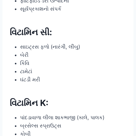
ફોર્ટિફાઇડ ડેરી ઉત્પાદનો
સૂર્યપ્રકાશનો સંપર્ક
વિટામિન સી:
સાઇટ્રસ ફળો (નારંગી, લીંબુ)
બેરી
કિવિ
ટામેટાં
ઘંટડી મરી
વિટામિન K:
પાંદડાવાળા લીલા શાકભાજી (કાલે, પાલક)
બ્રસેલ્સ સ્પ્રાઉટ્સ
કોબી