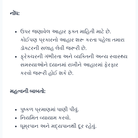
નોંધ:
ઉપર જણાવેલ આહાર ફક્ત માહિતી માટે છે.
કોઈપણ પ્રકારનો આહાર શરૂ કરતા પહેલા તમારા
ડૉક્ટરની સલાહ લેવી જરૂરી છે.
ફ્રેક્ચરની ગંભીરતા અને વ્યક્તિની અન્ય સ્વાસ્થ્ય
સમસ્યાઓને ધ્યાનમાં રાખીને આહારમાં ફેરફાર
કરવો જરૂરી હોઈ શકે છે.
મહત્વની બાબતો:
પુષ્કળ પ્રમાણમાં પાણી પીવું.
નિયમિત વ્યાયામ કરવો.
ધૂમ્રપાન અને મદ્યપાનથી દૂર રહેવું.