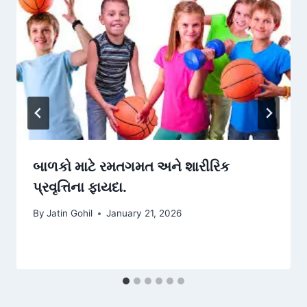
બાળકો માટે રમતગમત અને શારીરિક
પ્રવૃત્તિના ફાયદા.
By
Jatin Gohil
January 21, 2026