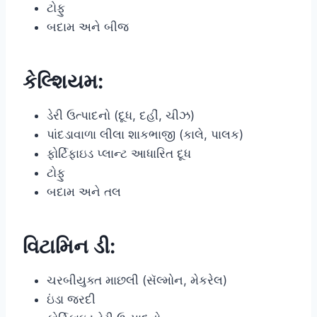
ટોફુ
બદામ અને બીજ
કેલ્શિયમ
:
ડેરી ઉત્પાદનો (દૂધ, દહીં, ચીઝ)
પાંદડાવાળા લીલા શાકભાજી (કાલે, પાલક)
ફોર્ટિફાઇડ પ્લાન્ટ આધારિત દૂધ
ટોફુ
બદામ અને તલ
વિટામિન ડી:
ચરબીયુક્ત માછલી (સૅલ્મોન, મેકરેલ)
ઇંડા જરદી