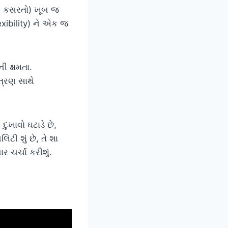
ની કસરતો) ખૂબ જ
exibility) ને એક જ
ી ક્ષમતા.
ંત્રણ સાથે
ુખાવો ઘટાડે છે,
ટી શું છે, તે શા
 ચર્ચા કરીશું.