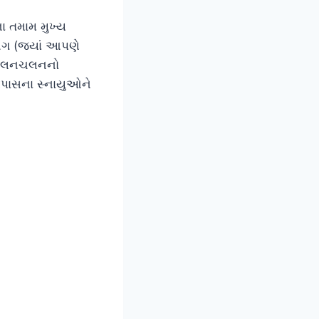
 તમામ મુખ્ય
ચિંગ (જ્યાં આપણે
ત હલનચલનનો
સપાસના સ્નાયુઓને