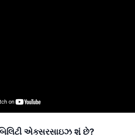
ોબિલિટી એક્સરસાઇઝ શું છે?