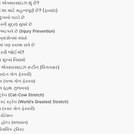
ી એક્સરસાઇઝ શું છે?
 શા માટે મહત્વપૂર્ણ છે? (ફાયદા)
ુખાવો ઘટાડે છે
રની મુદ્રા) સુધારે છે
અટકાવે છે (Injury Prevention)
્રદર્શનમાં વધારો
ામાં પણ સ્વસ્થ રાખે છે
કરવી જોઈએ?
ના મુખ્ય નિયમો
ટી એક્સરસાઇઝ રૂટીન (વિગતવાર)
(ગરદન ગોળ ફેરવવી)
્સ (ખભા ગોળ ફેરવવા)
ગ્સ (હાથ ઝુલાવવા)
્ટ્રેચ (Cat-Cow Stretch)
રેટેસ્ટ સ્ટ્રેચ (World’s Greatest Stretch)
્સ (કમર ગોળ ફેરવવી)
 રોટેશન
ોટ હોલ્ડ (મલાસન)
ોરાસિક ટ્વિસ્ટ