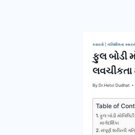
કસરતો
|
ગતિશીલતા કસરત
ફુલ બોડી 
લવચીકતા મ
By
Dr.Hetvi Dudhat
Table of Con
ફુલ બોડી મોબિલિટી
માર્ગદર્શિકા
સંપૂર્ણ શરીરની ગ