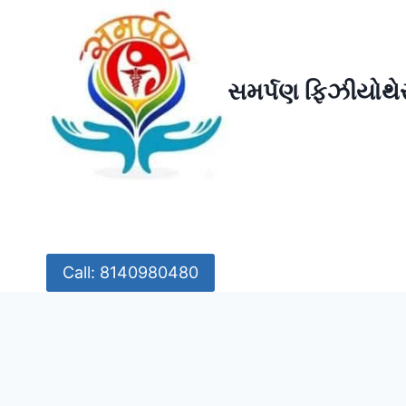
Skip
to
content
સમર્પણ ફિઝીયોથેર
Call: 8140980480