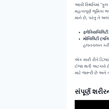
આવી સ્થિતિમાં “ફુ
મહત્વપૂર્ણ ભૂમિકા 
માને છે, પરંતુ તે અલ
ફ્લેક્સિબિલિટ
મોબિલિટી (ગતિ
હલનચલન કરી શક
એક સારી રીતે ડિઝાઈ
ઈજા થતી અટકાવે છે અ
માટે જરૂરી છે અને 
સંપૂર્ણ શર