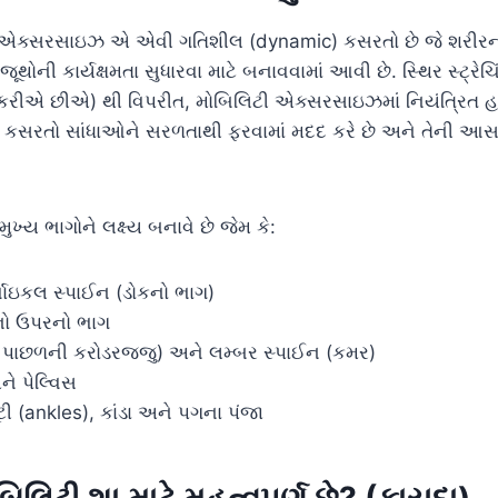
ી એક્સરસાઇઝ એ એવી ગતિશીલ (dynamic) કસરતો છે જે શરીરના
ૂથોની કાર્યક્ષમતા સુધારવા માટે બનાવવામાં આવી છે. સ્થિર સ્ટ્રે
્ડ કરીએ છીએ) થી વિપરીત, મોબિલિટી એક્સરસાઇઝમાં નિયંત્રિ
 કસરતો સાંધાઓને સરળતાથી ફરવામાં મદદ કરે છે અને તેની આ
્ય ભાગોને લક્ષ્ય બનાવે છે જેમ કે:
વાઇકલ સ્પાઈન (ડોકનો ભાગ)
નો ઉપરનો ભાગ
ી પાછળની કરોડરજ્જુ) અને લમ્બર સ્પાઈન (કમર)
ને પેલ્વિસ
ંટી (ankles), કાંડા અને પગના પંજા
િલિટી શા માટે મહત્વપૂર્ણ છે? (ફાયદા)