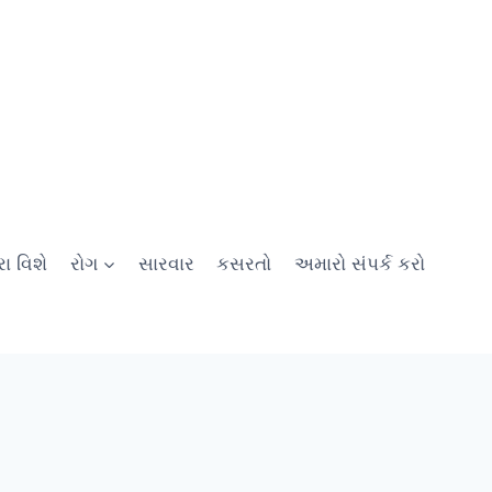
ા વિશે
રોગ
સારવાર
કસરતો
અમારો સંપર્ક કરો