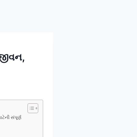
 જીવન,
ેની સંપૂર્ણ