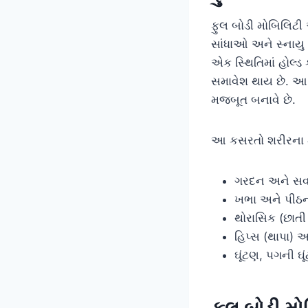
ફુલ બોડી મોબિલિટ
સાંધાઓ અને સ્નાયુ જ
એક સ્થિતિમાં હોલ
સમાવેશ થાય છે. આ
મજબૂત બનાવે છે.
આ કસરતો શરીરના મુખ
ગરદન અને સર્
ખભા અને પીઠ
થોરાસિક (છાત
હિપ્સ (થાપા) અ
ઘૂંટણ, પગની ઘૂ
ફુલ બોડી મોબ