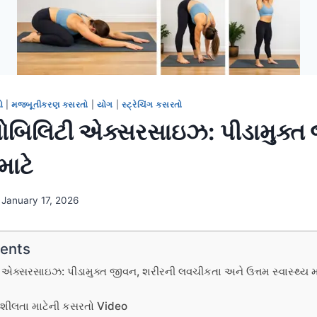
ો
|
મજબૂતીકરણ કસરતો
|
યોગ
|
સ્ટ્રેચિંગ કસરતો
મોબિલિટી એક્સરસાઇઝ: પીડામુક્ત
ાટે
January 17, 2026
tents
 એક્સરસાઇઝ: પીડામુક્ત જીવન, શરીરની લવચીકતા અને ઉત્તમ સ્વાસ્થ્ય માટ
તિશીલતા માટેની કસરતો Video