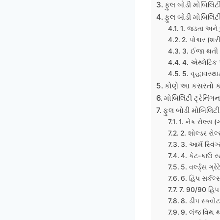
ફુલ બોડી મોબિલિટ
ફુલ બોડી મોબિલિટી
1. જડતા અને દ
2. પોશ્ચર (શરી
3. ઈજા થતી 
4. એથ્લેટિક પ
5. વૃદ્ધાવસ્થ
કોણે આ કસરતો 
મોબિલિટી ટ્રેનિંગ
ફુલ બોડી મોબિલિ
1. નેક રોલ્સ 
2. શોલ્ડર રોલ
3. આર્મ સ્વિં
4. કેટ-કાઉ સ
5. વર્લ્ડ્સ ગ્
6. હિપ સર્કલ
7. 90/90 હિપ
8. ડીપ સ્ક્વ
9. લંજ વિથ થ