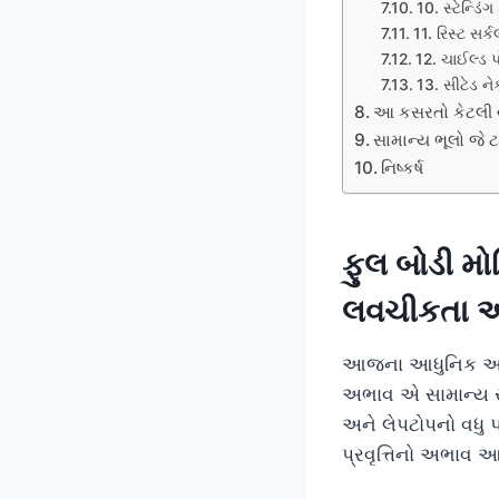
10. સ્ટેન્ડિ
11. રિસ્ટ સર્
12. ચાઈલ્ડ
13. સીટેડ નેક
આ કસરતો કેટલી
સામાન્ય ભૂલો જે
નિષ્કર્ષ
ફુલ બોડી મ
લવચીકતા અને 
આજના આધુનિક અને ઝ
અભાવ એ સામાન્ય સ
અને લેપટોપનો વધુ 
પ્રવૃત્તિનો અભાવ આ