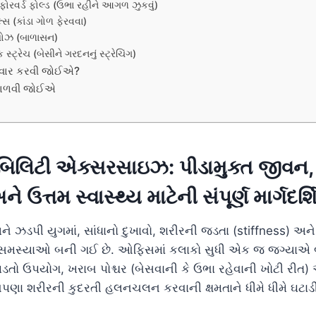
ંગ ફોરવર્ડ ફોલ્ડ (ઉભા રહીને આગળ ઝુકવું)
કલ્સ (કાંડા ગોળ ફેરવવા)
 પોઝ (બાળાસન)
 સ્ટ્રેચ (બેસીને ગરદનનું સ્ટ્રેચિંગ)
 વાર કરવી જોઈએ?
 ટાળવી જોઈએ
ોબિલિટી એક્સરસાઇઝ: પીડામુક્ત જીવન,
ઉત્તમ સ્વાસ્થ્ય માટેની સંપૂર્ણ માર્ગદર્શ
ડપી યુગમાં, સાંધાનો દુખાવો, શરીરની જડતા (stiffness) અન
મસ્યાઓ બની ગઈ છે. ઓફિસમાં કલાકો સુધી એક જ જગ્યાએ બેસ
પડતો ઉપયોગ, ખરાબ પોશ્ચર (બેસવાની કે ઉભા રહેવાની ખોટી રીત)
પણા શરીરની કુદરતી હલનચલન કરવાની ક્ષમતાને ધીમે ધીમે ઘટાડી 