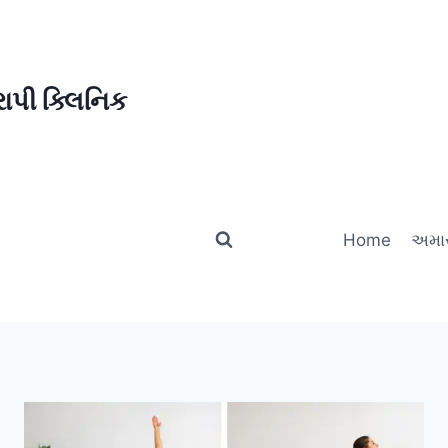
ાપી ક્લિનિક
Home
અમાર