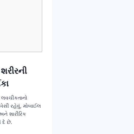
 શરીરની
િકા
ે લવચીકતાનો
ી રહેવું, મોબાઈલ
 અને શારીરિક
દે છે.