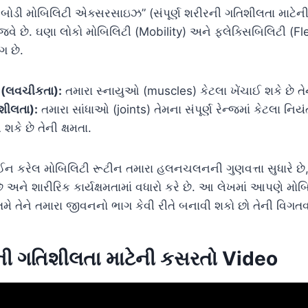
લ બોડી મોબિલિટી એક્સરસાઇઝ” (સંપૂર્ણ શરીરની ગતિશીલતા માટે
ભજવે છે. ઘણા લોકો મોબિલિટી (Mobility) અને ફ્લેક્સિબિલિટી (Fl
ગ છે.
ી (લવચીકતા):
તમારા સ્નાયુઓ (muscles) કેટલા ખેંચાઈ શકે છે તેન
શીલતા):
તમારા સાંધાઓ (joints) તેમના સંપૂર્ણ રેન્જમાં કેટલા નિય
ે છે તેની ક્ષમતા.
ન કરેલ મોબિલિટી રૂટીન તમારા હલનચલનની ગુણવત્તા સુધારે છે, દ
ને શારીરિક કાર્યક્ષમતામાં વધારો કરે છે. આ લેખમાં આપણે મોબિલિ
તમે તેને તમારા જીવનનો ભાગ કેવી રીતે બનાવી શકો છો તેની વિગતવાર
ીરની ગતિશીલતા માટેની કસરતો Video