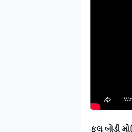
ફુલ બોડી મ