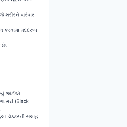
ે શરીરને વારંવાર
ોલ કરવામાં મદદરૂપ
 છે.
રવું જોઈએ.
ાળા મરી (Black
.
ેલા ડોક્ટરની સલાહ