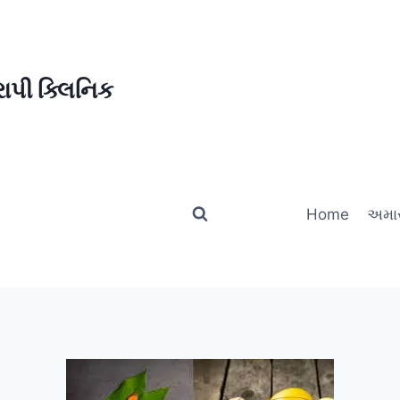
ાપી ક્લિનિક
Home
અમાર