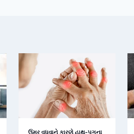
ઉંમર વધવાને કારણે હાથ-પગના