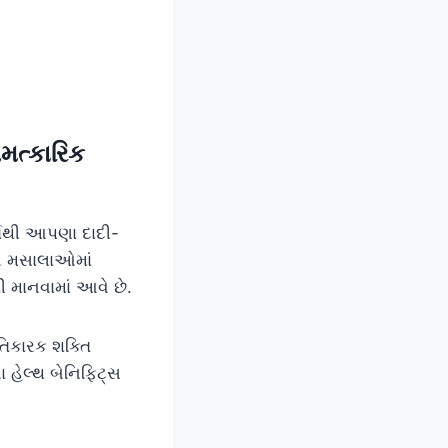
ત્કારિક
્ષોથી આપણા દાદી-
આ મસાલાઓમાં
ી માનવામાં આવે છે.
તિકારક શક્તિ
હેલ્થ બેનિફિટ્સ