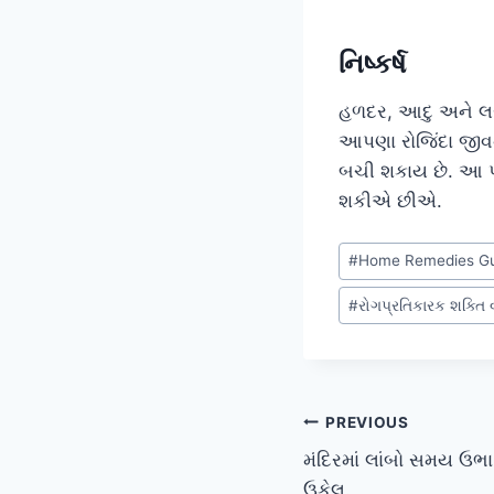
નિષ્કર્ષ
હળદર, આદુ અને લ
આપણા રોજિંદા જીવ
બચી શકાય છે. આ પ
શકીએ છીએ.
Post
#
Home Remedies Gu
Tags:
#
રોગપ્રતિકારક શક્તિ 
Post
PREVIOUS
મંદિરમાં લાંબો સમય ઉભા
navigation
ઉકેલ.