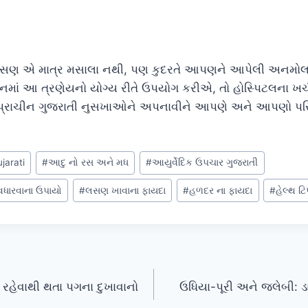
સણ એ માત્ર મસાલા નથી, પણ કુદરતે આપણને આપેલી અનમોલ 
નમાં આ ત્રણેયનો યોગ્ય રીતે ઉપયોગ કરીએ, તો હોસ્પિટલના ખ
્રાચીન ગુજરાતી નુસખાઓને અપનાવીને આપણે અને આપણો પરિવ
jarati
#
આદુ નો રસ અને મધ
#
આયુર્વેદિક ઉપચાર ગુજરાતી
વધારવાના ઉપાયો
#
લસણ ખાવાના ફાયદા
#
હળદર ના ફાયદા
#
હેલ્થ ટિ
 રહેવાથી થતા પગના દુખાવાનો
ઉધિયા-પૂરી અને જલેબી: ડ