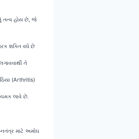
ં તત્વ હોય છે, જે
રક શક્તિ વધે છે
 લગાવવાથી તે
િયા (Arthritis)
ચમક લાવે છે.
સનતંત્ર માટે અમોઘ