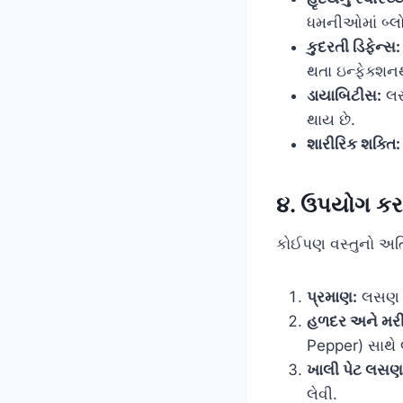
ધમનીઓમાં બ્લો
કુદરતી ડિફેન્સ:
થતા ઇન્ફેક્શનથ
ડાયાબિટીસ:
લસણ
થાય છે.
શારીરિક શક્તિ:
૪. ઉપયોગ કરત
કોઈપણ વસ્તુનો અતિ
પ્રમાણ:
લસણ અન
હળદર અને મરી
Pepper) સાથે 
ખાલી પેટ લસણ
લેવી.