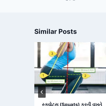
Similar Posts
ફસાંને
સ્ક્વોટ્સ (Squats) કરતી વખતે