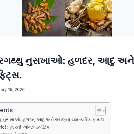
ઘરગથ્થુ નુસખાઓ: હળદર, આદુ અ
ફિટ્સ.
uary 19, 2026
tents
થુ નુસખાઓ: હળદર, આદુ અને લસણના ચમત્કારિક ફાયદા
ic): કુદરતી એન્ટિબાયોટિક