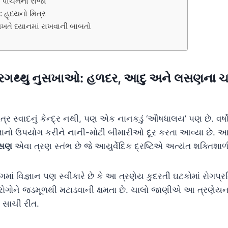
: પાચનનો રાજા
 હૃદયનો મિત્ર
ખતે ધ્યાનમાં રાખવાની બાબતો
રગથ્થુ નુસખાઓ: હળદર, આદુ અને લસણના ચમ
ાત્ર સ્વાદનું કેન્દ્ર નથી, પણ એક નાનકડું ‘ઔષધાલય’ પણ છે. વર
લાનો ઉપયોગ કરીને નાની-મોટી બીમારીઓ દૂર કરતા આવ્યા છે. 
લસણ
એવા ત્રણ સ્તંભ છે જે આયુર્વેદિક દ્રષ્ટિએ અત્યંત શક્તિશાળ
 વિજ્ઞાન પણ સ્વીકારે છે કે આ ત્રણેય કુદરતી ઘટકોમાં રોગપ્ર
ોગોને જડમૂળથી મટાડવાની ક્ષમતા છે. ચાલો જાણીએ આ ત્રણેયના 
 સાચી રીત.