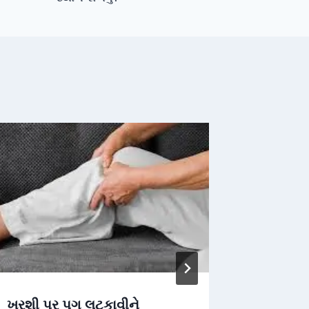
ખુરશી પર પગ લટકાવીને
દિવસભર 