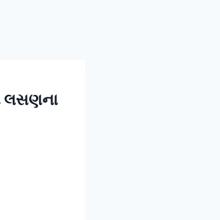
ને લસણના