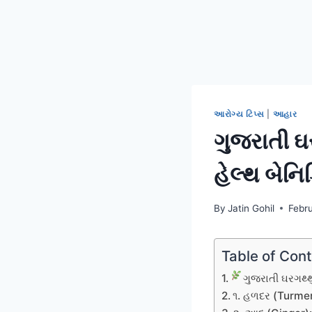
આરોગ્ય ટિપ્સ
|
આહાર
ગુજરાતી 
હેલ્થ બેનિ
By
Jatin Gohil
Febr
Table of Con
ગુજરાતી ઘરગથ્
૧. હળદર (Turmer