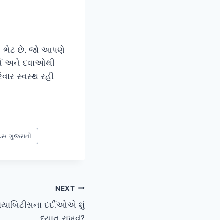
ભેટ છે. જો આપણે
ર્ચ અને દવાઓથી
ાર સ્વસ્થ રહી
પ્સ ગુજરાતી.
NEXT
ાયાબિટીસના દર્દીઓએ શું
ધ્યાન રાખવું?