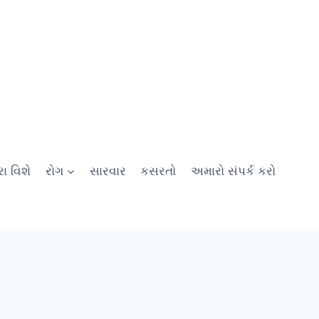
ા વિશે
રોગ
સારવાર
કસરતો
અમારો સંપર્ક કરો