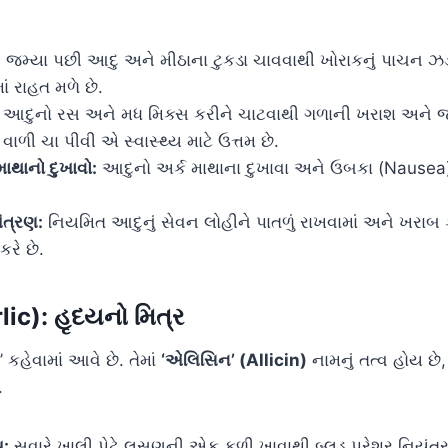
:
જમ્યા પછી આદુ અને મીઠાના ટુકડા ચાવવાથી ખોરાકનું પાચન ઝ
ં રાહત મળે છે.
આદુનો રસ અને મધ મિક્સ કરીને ચાટવાથી ગળાની ખરાશ અને જૂ
વાળી ચા પીવી એ સ્વાસ્થ્ય માટે ઉત્તમ છે.
ાથાનો દુખાવો:
આદુનો અર્ક માથાના દુખાવા અને ઉબકા (Nausea) 
યંત્રણ:
નિયમિત આદુનું સેવન લોહીને પાતળું રાખવામાં અને ખરાબ ક
કરે છે.
ic): હૃદયનો મિત્ર
હેવામાં આવે છે. તેમાં
‘એલિસિન’ (Allicin)
નામનું તત્વ હોય છે
.
ય:
સવારે ખાલી પેટે લસણની એક કળી ખાવાથી બ્લડ પ્રેશર નિયંત્ર