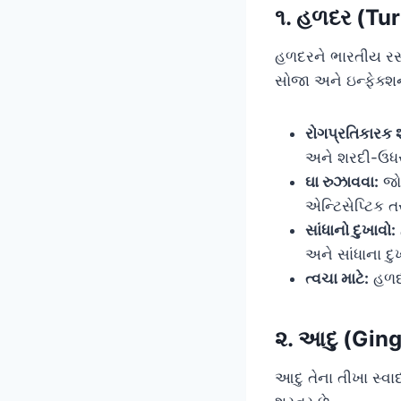
૧. હળદર (Tur
હળદરને ભારતીય રસોઈન
સોજા અને ઇન્ફેક્શન
રોગપ્રતિકારક શ
અને શરદી-ઉધર
ઘા રુઝાવવા:
જો 
એન્ટિસેપ્ટિક ત
સાંધાનો દુખાવો:
અને સાંધાના દુ
ત્વચા માટે:
હળદર
૨. આદુ (Ging
આદુ તેના તીખા સ્વા