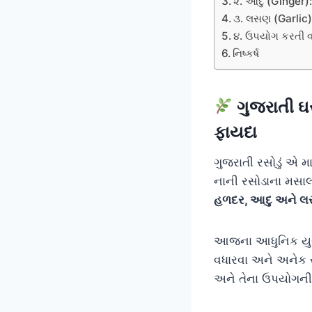
૨. આદુ (Ginger)
૩. લસણ (Garlic):
૪. ઉપયોગ કરતી વ
નિષ્કર્ષ
ગુજરાતી ઘ
ફાયદા
ગુજરાતી રસોડું એ મ
નાની રસોડાના મસા
હળદર, આદુ અને 
આજના આધુનિક યુગમાં
વધારવા અને અનેક ર
અને તેના ઉપયોગની