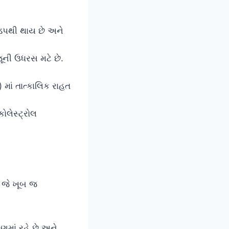
ડપથી થાય છે અને
ની ઉધરસ મટે છે.
માં તાત્કાલિક રાહત
ોલેસ્ટ્રોલ
, જે ખૂબ જ
ણમાં રહે છે અને