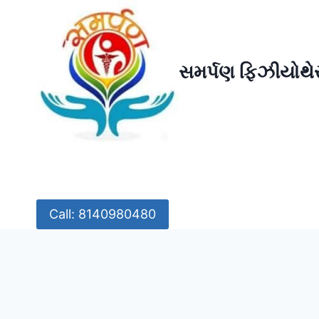
Skip
to
content
સમર્પણ ફિઝીયોથેર
Call: 8140980480