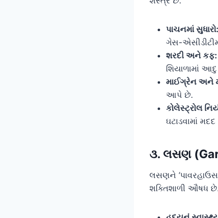
શસ્ત્ર છે.
પાચનમાં સુધારો
ગેસ-એસીડીટીમા
શરદી અને કફ:
શિયાળામાં આદુ 
માઈગ્રેન અને મ
આપે છે.
કોલેસ્ટ્રોલ નિ
ઘટાડવામાં મદદ 
૩. લસણ (Garl
લસણને ‘પાવરહાઉસ’ ક
શક્તિશાળી ઔષધ છે
હૃદયનું સ્વાસ્થ્