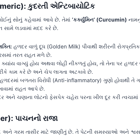
meric): કુદરતી એન્ટિબાયોટિક
ું સોનું કહેવામાં આવે છે. તેમાં
‘કર્ક્યુમિન’ (Curcumin)
નામનુ
 સામે લડવામાં મદદ કરે છે.
ક્તિ:
હળદર વાળું દૂધ (Golden Milk) પીવાથી શરીરની રોગપ્રતિકા
સમાં તરત રાહત મળે છે.
ક્યાંય વાગ્યું હોય અથવા લોહી નીકળતું હોય, તો તેના પર હળદર
રીકે કામ કરે છે અને ચેપ લાગતા અટકાવે છે.
હળદરમાં બળતરા વિરોધી (Anti-inflammatory) ગુણો હોવાથી તે ગઠ
ખાવામાં રાહત આપે છે.
 અને ચણાના લોટનો ફેસપેક ચહેરા પરના ખીલ દૂર કરી ત્વચામાં 
er): પાચનનો રાજા
દ અને ગરમ તાસીર માટે જાણીતું છે. તે પેટની સમસ્યાઓ અને શ્વ