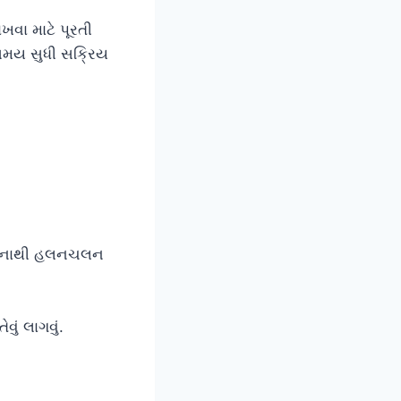
ખવા માટે પૂરતી
 સમય સુધી સક્રિય
જેનાથી હલનચલન
ં લાગવું.