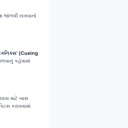
કતા જાળવી રાખવાનો
 ટેકનિક્સ’ (Cueing
વાનું કહેવામાં
ાળવવા માટે ખાસ
્ટિસ કરાવવામાં