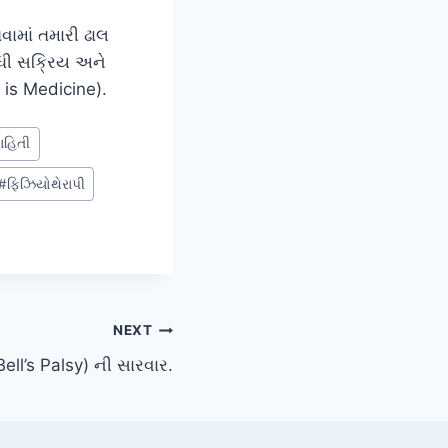
વામાં તમારી ઢાલ
ુધી સક્રિય અને
 is Medicine).
ાહિતી
#
ફિઝિયોથેરાપી
NEXT
ell’s Palsy) ની સારવાર.