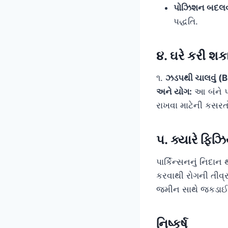
પોઝિશન બદલવ
પદ્ધતિ.
૪. ઘરે કરી શ
૧.
ઝડપથી ચાલવું (
અને યોગ:
આ બંને પદ
રાખવા માટેની કસરત
૫. ક્યારે ફિઝ
પાર્કિન્સનનું નિદ
કરવાથી રોગની તીવ્ર
જમીન સાથે જકડાઈ જ
નિષ્કર્ષ