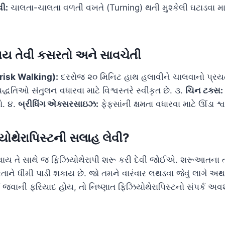
ી:
ચાલતા-ચાલતા વળતી વખતે (Turning) થતી મુશ્કેલી ઘટાડવા માટ
કાય તેવી કસરતો અને સાવચેતી
Brisk Walking):
દરરોજ ૨૦ મિનિટ હાથ હલાવીને ચાલવાનો પ્રયત
્ધતિઓ સંતુલન વધારવા માટે વિશ્વસ્તરે સ્વીકૃત છે. ૩.
ચિન ટક્સ:
ો. ૪.
બ્રીધિંગ એક્સરસાઇઝ:
ફેફસાંની ક્ષમતા વધારવા માટે ઊંડા શ
િયોથેરાપિસ્ટની સલાહ લેવી?
ાન થાય તે સાથે જ ફિઝિયોથેરાપી શરૂ કરી દેવી જોઈએ. શરૂઆતના 
તાને ધીમી પાડી શકાય છે. જો તમને વારંવાર લથડવા જેવું લાગે 
વાની ફરિયાદ હોય, તો નિષ્ણાત ફિઝિયોથેરાપિસ્ટનો સંપર્ક અવશ