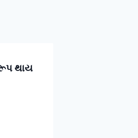
દરૂપ થાય