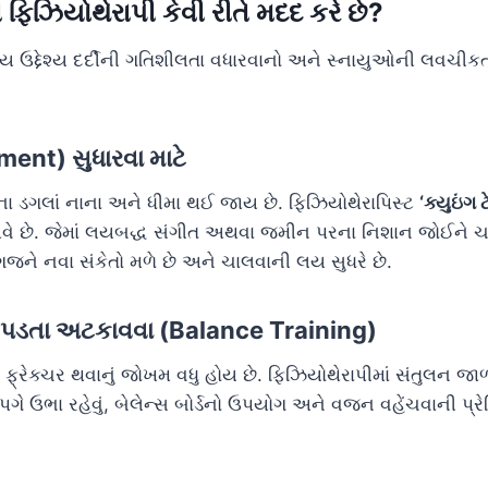
ાં ફિઝિયોથેરાપી કેવી રીતે મદદ કરે છે?
ખ્ય ઉદ્દેશ્ય દર્દીની ગતિશીલતા વધારવાનો અને સ્નાયુઓની લવચી
ent) સુધારવા માટે
ઓના ડગલાં નાના અને ધીમા થઈ જાય છે. ફિઝિયોથેરાપિસ્ટ
‘ક્યુઇંગ
ે છે. જેમાં લયબદ્ધ સંગીત અથવા જમીન પરના નિશાન જોઈને ચાલ
ને નવા સંકેતો મળે છે અને ચાલવાની લય સુધરે છે.
 પડતા અટકાવવા (Balance Training)
થી ફ્રેક્ચર થવાનું જોખમ વધુ હોય છે. ફિઝિયોથેરાપીમાં સંતુલન જ
ે ઉભા રહેવું, બેલેન્સ બોર્ડનો ઉપયોગ અને વજન વહેંચવાની પ્રેક