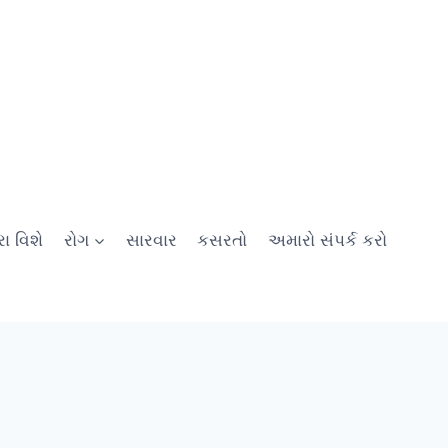
ા વિશે
રોગ
સારવાર
કસરતો
અમારો સંપર્ક કરો