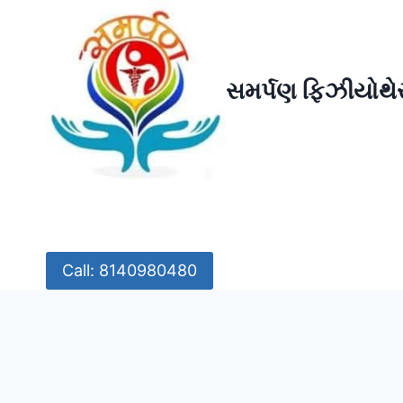
Skip
to
content
સમર્પણ ફિઝીયોથેર
Call: 8140980480