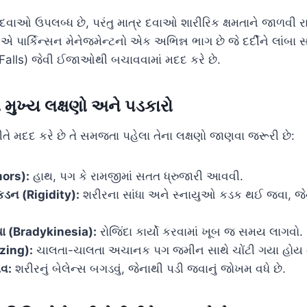
ટે દવાઓ ઉપલબ્ધ છે, પરંતુ માત્ર દવાઓ શારીરિક ક્ષમતાને જાળવી રા
એ પાર્કિન્સન મેનેજમેન્ટનો એક અભિન્ન ભાગ છે જે દર્દીને લાંબા
 (Falls) જેવી ઈજાઓથી બચાવવામાં મદદ કરે છે.
ના મુખ્ય લક્ષણો અને પડકારો
તે મદદ કરે છે તે સમજતા પહેલા તેના લક્ષણો જાણવા જરૂરી છે:
mors):
હાથ, પગ કે રામજીમાં સતત ધ્રુજારી આવવી.
ડન (Rigidity):
શરીરના સાંધા અને સ્નાયુઓ કડક થઈ જવા, 
યા (Bradykinesia):
રોજિંદા કાર્યો કરવામાં ખૂબ જ સમય લાગવો.
ezing):
ચાલતા-ચાલતા અચાનક પગ જમીન સાથે ચોંટી ગયા હોય તેવુ
વ:
શરીરનું બેલેન્સ બગડવું, જેનાથી પડી જવાનું જોખમ વધે છે.