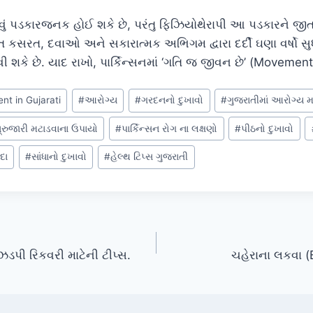
વવું પડકારજનક હોઈ શકે છે, પરંતુ ફિઝિયોથેરાપી આ પડકારને જીત
ત કસરત, દવાઓ અને સકારાત્મક અભિગમ દ્વારા દર્દી ઘણા વર્ષો સ
ી શકે છે. યાદ રાખો, પાર્કિન્સનમાં ‘ગતિ જ જીવન છે’ (Movement
nt in Gujarati
#
આરોગ્ય
#
ગરદનનો દુખાવો
#
ગુજરાતીમાં આરોગ્ય મ
ધ્રુજારી મટાડવાના ઉપાયો
#
પાર્કિન્સન રોગ ના લક્ષણો
#
પીઠનો દુખાવો
દા
#
સાંધાનો દુખાવો
#
હેલ્થ ટિપ્સ ગુજરાતી
ડપી રિકવરી માટેની ટીપ્સ.
ચહેરાના લકવા (B