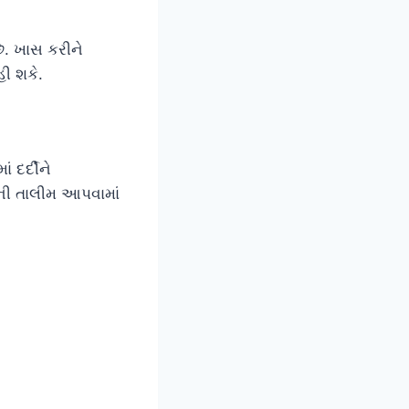
છે. ખાસ કરીને
ી શકે.
 દર્દીને
ાની તાલીમ આપવામાં