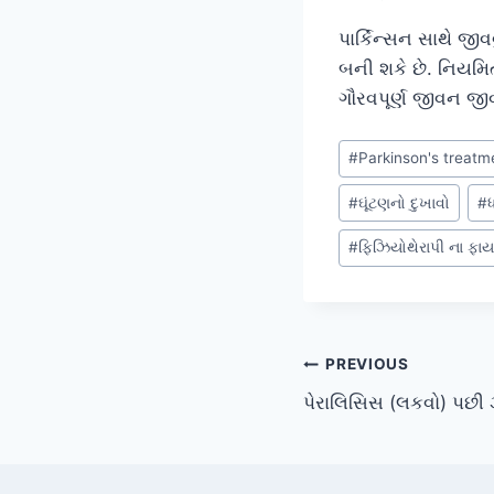
પાર્કિન્સન સાથે જી
બની શકે છે. નિયમિ
ગૌરવપૂર્ણ જીવન જીવ
Post
#
Parkinson's treatme
Tags:
#
ઘૂંટણનો દુખાવો
#
#
ફિઝિયોથેરાપી ના ફાય
Post
PREVIOUS
પેરાલિસિસ (લકવો) પછી ઝ
navigation