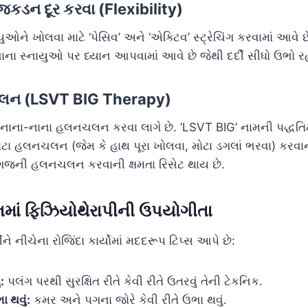
જકડન દૂર કરવા (Flexibility)
ઓને ખોલવા માટે ‘પેસિવ’ અને ‘એક્ટિવ’ સ્ટ્રેચિંગ કરવામાં આવે 
ના સ્નાયુઓ પર ધ્યાન આપવામાં આવે છે જેથી દર્દી સીધો ઉભો રહ
ચલન (LSVT BIG Therapy)
ઓ નાના-નાના હલનચલન કરવા લાગે છે. ‘LSVT BIG’ નામની પદ્ધતિમાં
ોટા હલનચલન (જેમ કે હાથ પૂરા ખોલવા, મોટા ડગલાં ભરવા) કરવ
જની હલનચલન કરવાની ક્ષમતા રિસેટ થાય છે.
નમાં ફિઝિયોથેરાપીની ઉપયોગીતા
ીને નીચેના રોજિંદા કાર્યોમાં મદદરૂપ ટિપ્સ આપે છે:
:
પલંગ પરથી સુરક્ષિત રીતે કેવી રીતે ઉતરવું તેની ટેકનિક.
 થવું:
કમર અને પગના જોરે કેવી રીતે ઉભા થવું.