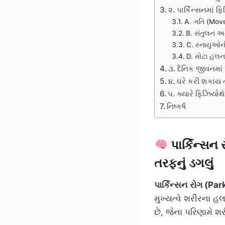
૨. પાર્કિન્સનમાં ફ
A. ગતિ (Move
B. સંતુલન અ
C. સ્નાયુઓની
D. મોટા હલ
૩. દૈનિક જીવનમાં
૪. ઘરે કરી શકાય 
૫. ક્યારે ફિઝિયોથ
નિષ્કર્ષ
પાર્કિન્સન
તરફનું ડગલું
પાર્કિન્સન રોગ (P
મુખ્યત્વે શરીરના 
છે, જેના પરિણામે 