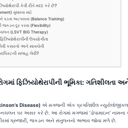
િઝિયોથેરાપી કેવી રીતે મદદ કરે છે?
ment) સુધારવા માટે
ને પડતા અટકાવવા (Balance Training)
 જકડન દૂર કરવા (Flexibility)
નચલન (LSVT BIG Therapy)
 ફિઝિયોથેરાપીની ઉપયોગીતા
તેવી કસરતો અને સાવચેતી
ેરાપિસ્ટની સલાહ લેવી?
 રોગમાં ફિઝિયોથેરાપીની ભૂમિકા: ગતિશીલતા અને
arkinson’s Disease)
એ મગજની એક પ્રગતિશીલ ન્યુરોલોજીકલ સ
હલનચલન પર અસર કરે છે. આ રોગમાં મગજમાં ‘ડોપામાઇન’ નામના કે
શરીરમાં ધ્રુજારી, જકડન અને સંતુલનનો અભાવ જોવા મળે છે.