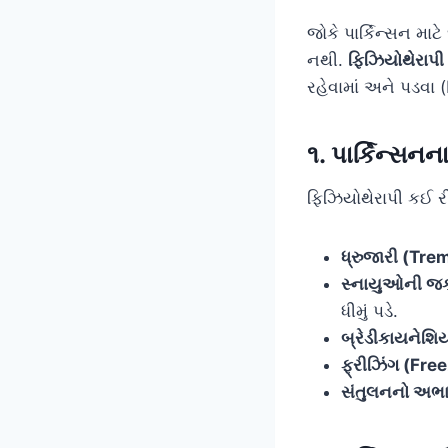
જોકે પાર્કિન્સન મા
નથી.
ફિઝિયોથેરાપી
રહેવામાં અને પડવા
૧. પાર્કિન્સન
ફિઝિયોથેરાપી કઈ રી
ધ્રુજારી (Tre
સ્નાયુઓની જક
ધીમું પડે.
બ્રેડીકાયનેશિ
ફ્રીઝિંગ (Fre
સંતુલનનો અભા