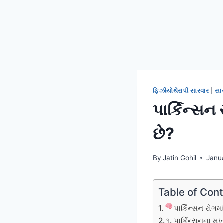
ફિઝીયોથેરાપી સારવાર
|
સા
પાર્કિન્સન
છે?
By
Jatin Gohil
Janu
Table of Con
પાર્કિન્સન રોગમ
૧. પાર્કિન્સનના મ