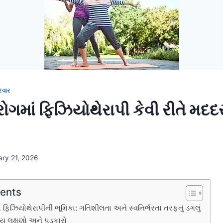
રવાર
 રોગમાં ફિઝિયોથેરાપી કેવી રીતે મદ
ary 21, 2026
tents
ાં ફિઝિયોથેરાપીની ભૂમિકા: ગતિશીલતા અને સ્વનિર્ભરતા તરફનું ડગલું
ુખ્ય લક્ષણો અને પડકારો