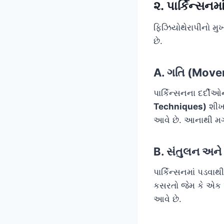
૨. પાર્કિન્સનમ
ફિઝિયોથેરાપીનો મુ
છે.
A. ગતિ (Movem
પાર્કિન્સનના દર્દી
Techniques)
શીખવ
આવે છે. આનાથી મગજ
B. સંતુલન અને
પાર્કિન્સનમાં પડવા
કસરતો જેમ કે એક પગ
આવે છે.