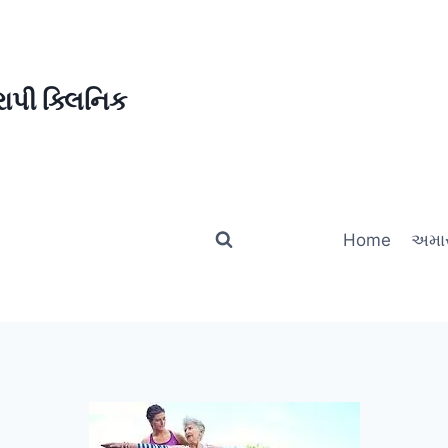
ાપી ક્લિનિક
Home
અમાર