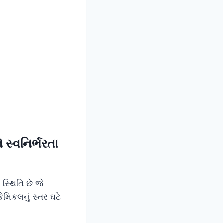
 સ્વનિર્ભરતા
્થિતિ છે જે
મિકલનું સ્તર ઘટે