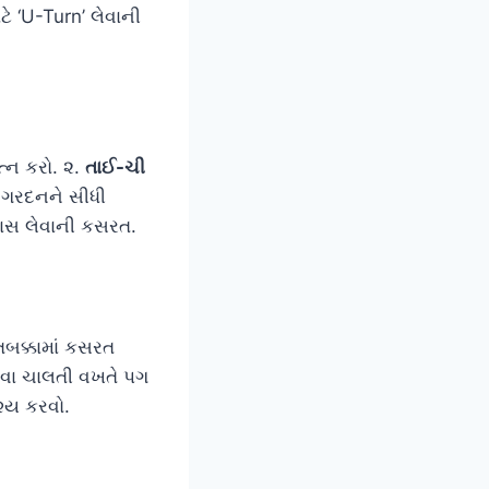
ે ‘U-Turn’ લેવાની
્ન કરો. ૨.
તાઈ-ચી
ગરદનને સીધી
્વાસ લેવાની કસરત.
તબક્કામાં કસરત
અથવા ચાલતી વખતે પગ
્ય કરવો.