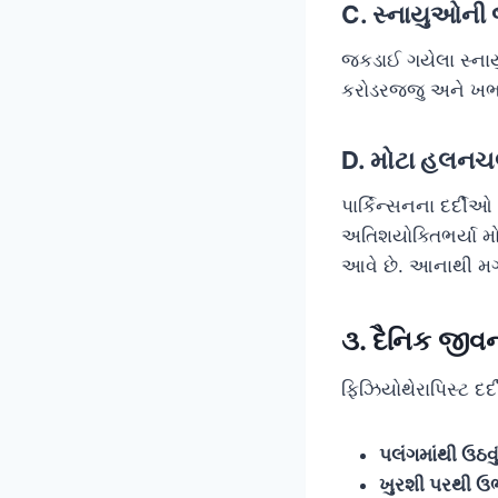
C. સ્નાયુઓની 
જકડાઈ ગયેલા સ્નાયુ
કરોડરજ્જુ અને ખભા
D. મોટા હલન
પાર્કિન્સનના દર્દી
અતિશયોક્તિભર્યા મ
આવે છે. આનાથી મગ
૩. દૈનિક જીવ
ફિઝિયોથેરાપિસ્ટ દર્દ
પલંગમાંથી ઉઠવું
ખુરશી પરથી ઉભા