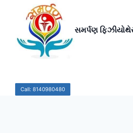
Skip
to
content
સમર્પણ ફિઝીયોથેર
Call: 8140980480