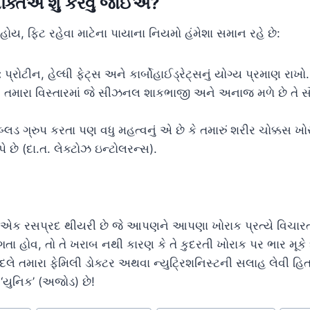
યક્તિએ શું કરવું જોઈએ?
હોય, ફિટ રહેવા માટેના પાયાના નિયમો હંમેશા સમાન રહે છે:
:
પ્રોટીન, હેલ્ધી ફેટ્સ અને કાર્બોહાઈડ્રેટ્સનું યોગ્ય પ્રમાણ રાખો.
:
તમારા વિસ્તારમાં જે સીઝનલ શાકભાજી અને અનાજ મળે છે તે સૌ
્લડ ગ્રુપ કરતા પણ વધુ મહત્વનું એ છે કે તમારું શરીર ચોક્કસ ખોરા
ે છે (દા.ત. લેક્ટોઝ ઇન્ટોલરન્સ).
એ એક રસપ્રદ થીયરી છે જે આપણને આપણા ખોરાક પ્રત્યે વિચારત
ગતા હોવ, તો તે ખરાબ નથી કારણ કે તે કુદરતી ખોરાક પર ભાર મૂકે છે
 તમારા ફેમિલી ડોક્ટર અથવા ન્યુટ્રિશનિસ્ટની સલાહ લેવી હિતા
ર ‘યુનિક’ (અજોડ) છે!