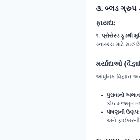
૩. બ્લડ ગ્રુપ
ફાયદા:
૧.
પ્રોસેસ્ડ ફૂડથી મુક
સ્વાસ્થ્ય માટે સારું છ
મર્યાદાઓ (વૈજ્
આધુનિક વિજ્ઞાન અને 
પુરાવાનો અભાવ
કોઈ મજબૂત તબ
પોષણની ઉણપ:
અને ફાઈબરની