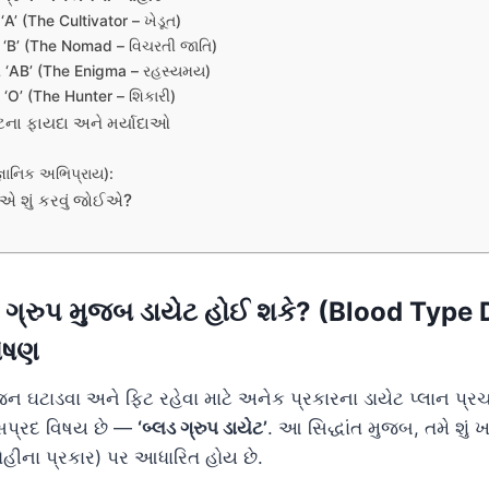
 ‘A’ (The Cultivator – ખેડૂત)
પ ‘B’ (The Nomad – વિચરતી જાતિ)
ુપ ‘AB’ (The Enigma – રહસ્યમય)
પ ‘O’ (The Hunter – શિકારી)
યેટના ફાયદા અને મર્યાદાઓ
જ્ઞાનિક અભિપ્રાય):
તિએ શું કરવું જોઈએ?
ડ ગ્રુપ મુજબ ડાયેટ હોઈ શકે? (Blood Type
લેષણ
ટાડવા અને ફિટ રહેવા માટે અનેક પ્રકારના ડાયેટ પ્લાન પ્રચ
રસપ્રદ વિષય છે —
‘બ્લડ ગ્રુપ ડાયેટ’
. આ સિદ્ધાંત મુજબ, તમે શુ
લોહીના પ્રકાર) પર આધારિત હોય છે.