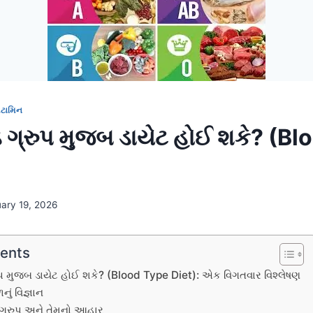
િટામિન
ડ ગ્રુપ મુજબ ડાયેટ હોઈ શકે? (B
uary 19, 2026
tents
ુપ મુજબ ડાયેટ હોઈ શકે? (Blood Type Diet): એક વિગતવાર વિશ્લેષણ
નું વિજ્ઞાન
ડ ગ્રુપ અને તેમનો આહાર