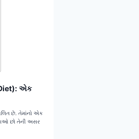
 Diet): એક
લિત છે. તેમાંનો એક
ં ખાઓ છો તેની અસર