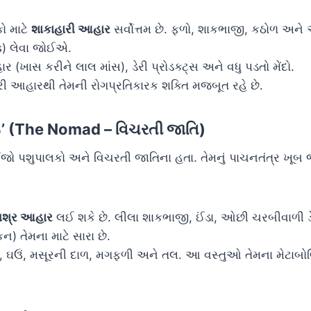
 માટે
શાકાહારી આહાર
સર્વોત્તમ છે. ફળો, શાકભાજી, કઠોળ અ
s) લેવા જોઈએ.
ાર (ખાસ કરીને લાલ માંસ), ડેરી પ્રોડક્ટ્સ અને વધુ પડતો મેંદો.
ી આહારથી તેમની રોગપ્રતિકારક શક્તિ મજબૂત રહે છે.
 ‘B’ (The Nomad – વિચરતી જાતિ)
ર્વજો પશુપાલકો અને વિચરતી જાતિના હતા. તેમનું પાચનતંત્ર ખ
િશ્ર આહાર
લઈ શકે છે. લીલા શાકભાજી, ઈંડા, ઓછી ચરબીવાળી ડે
) તેમના માટે સારા છે.
 ઘઉં, મસૂરની દાળ, મગફળી અને તલ. આ વસ્તુઓ તેમના મેટાબોલિ