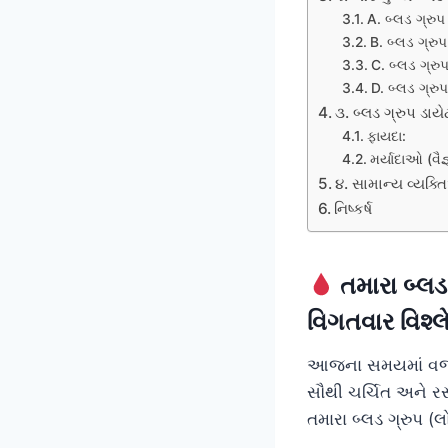
A. બ્લડ ગ્રુપ
B. બ્લડ ગ્રુ
C. બ્લડ ગ્ર
D. બ્લડ ગ્રુ
૩. બ્લડ ગ્રુપ ડા
ફાયદા:
મર્યાદાઓ (વૈ
૪. સામાન્ય વ્યક્
નિષ્કર્ષ
તમારા બ્લ
વિગતવાર વિશ્
આજના સમયમાં વજન ઘ
સૌથી ચર્ચિત અને 
તમારા બ્લડ ગ્રુપ (