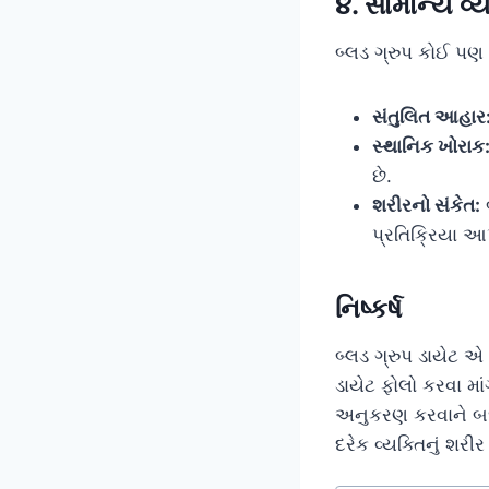
૪. સામાન્ય વ્
બ્લડ ગ્રુપ કોઈ પણ 
સંતુલિત આહાર
સ્થાનિક ખોરાક
છે.
શરીરનો સંકેત:
બ
પ્રતિક્રિયા આપ
નિષ્કર્ષ
બ્લડ ગ્રુપ ડાયેટ 
ડાયેટ ફોલો કરવા માં
અનુકરણ કરવાને બદલે
દરેક વ્યક્તિનું શરી