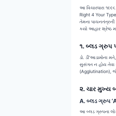
આ વિચારધારા ૧૯૯૬ 
Right 4 Your Type’
તેમના પાચનતંત્રની 
કયો આહાર શ્રેષ્ઠ મ
૧. બ્લડ ગ્રુપ 
ડો. ડી’આડામોના મતે,
સુસંગત ન હોય તેવા
(Agglutination), 
૨. ચાર મુખ્ય
A. બ્લડ ગ્રુપ ‘
આ બ્લડ ગ્રુપના લોક