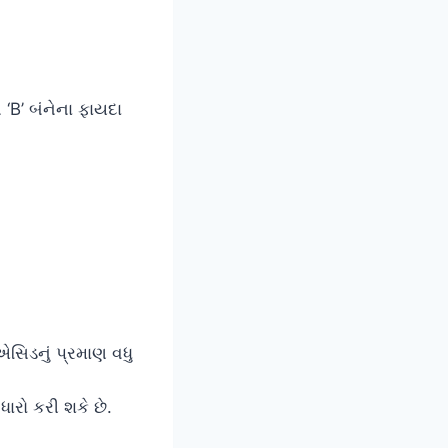
‘B’ બંનેના ફાયદા
એસિડનું પ્રમાણ વધુ
ારો કરી શકે છે.