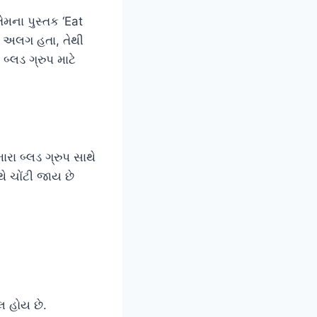
ેમના પુસ્તક ‘Eat
જો અલગ હતા, તેથી
્લડ ગ્રુપ માટે
મારા બ્લડ ગ્રુપ સાથે
ે ચોંટી જાય છે
લ હોય છે.