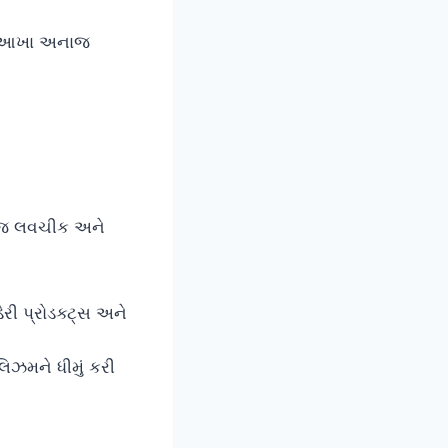
ને આખા અનાજ
ૂબ જ લવચીક અને
રી પ્રોડક્ટ્સ અને
ઝમને ધીમું કરી