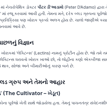
માં નેચરોપેથિક ડોક્ટર
પીટર ડી’આડામો
(Peter D’Adamo) દ્વારા ત
 માં રજૂ કરવામાં આવી હતી. તેમના મતે, દરેક બ્લડ ગ્રુપના પૂર્વ
પ્રતિક્રિયા પણ ખોરાક પ્રત્યે અલગ હોય છે. ચાલો જાણીએ કયા બ
ાનવામાં આવે છે.
પાછળનું વિજ્ઞાન
 ખોરાકમાં ‘લેક્ટિન્સ’ (Lectins) નામનું પ્રોટીન હોય છે. જો તમે ત
 લેક્ટિન્સ ધરાવતો ખોરાક ખાઓ છો, તો લોહીના કણો એકબીજા સાથ
જે થાક, સોજા અને બીમારીઓનું કારણ બને છે.
 બ્લડ ગ્રુપ અને તેમનો આહાર
A’ (The Cultivator – ખેડૂત)
ોના પૂર્વજો ખેતી સાથે જોડાયેલા હતા. તેમનું પાચનતંત્ર સંવેદનશી