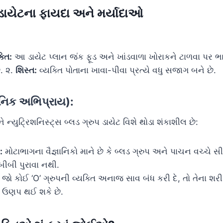
 ડાયેટના ફાયદા અને મર્યાદાઓ
્તિ:
આ ડાયેટ પ્લાન જંક ફૂડ અને ખાંડવાળા ખોરાકને ટાળવા પર ભાર
ે. ૨.
શિસ્ત:
વ્યક્તિ પોતાના ખાવા-પીવા પ્રત્યે વધુ સજાગ બને છે.
ઞાનિક અભિપ્રાય):
ન્યુટ્રિશનિસ્ટ્સ બ્લડ ગ્રુપ ડાયેટ વિશે થોડા શંકાશીલ છે:
:
મોટાભાગના વૈજ્ઞાનિકો માને છે કે બ્લડ ગ્રુપ અને પાચન વચ્ચે સી
ીબી પુરાવા નથી.
જો કોઈ ‘O’ ગ્રુપની વ્યક્તિ અનાજ સાવ બંધ કરી દે, તો તેના શરીરમ
 ઉણપ થઈ શકે છે.