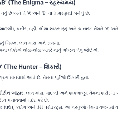
 ‘AB’ (The Enigma – રહસ્યમય)
વું છે અને તે ‘A’ અને ‘B’ ના મિશ્રણથી બનેલું છે.
માછલી), પનીર, દહીં, લીલા શાકભાજી અને અનાજ. તેમને ‘A’ અને 
ડતું ચિકન, લાલ માંસ અને રાજમા.
ના લોકોએ થોડા-થોડા અંતરે નાનું ભોજન લેવું જોઈએ.
‘O’ (The Hunter – શિકારી)
્રુપ માનવામાં આવે છે. તેમના પૂર્વજો શિકારી હતા.
્રોટીન આહાર
. લાલ માંસ, માછલી અને શાકભાજી. તેમના શરીરમાં 
ોટીન પચાવવામાં મદદ કરે છે.
(ઘઉં), કઠોળ અને ડેરી પ્રોડક્ટ્સ. આ વસ્તુઓ તેમના વજનમાં વધ