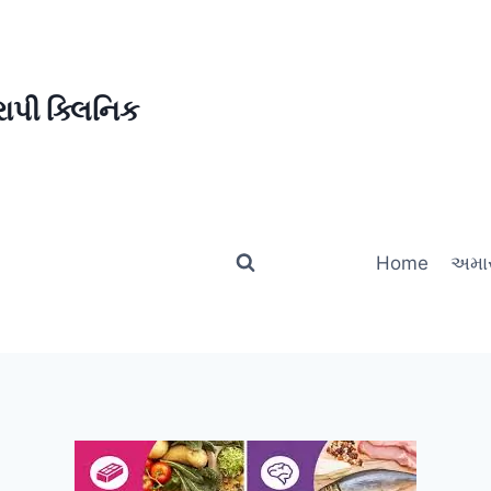
ાપી ક્લિનિક
Home
અમાર