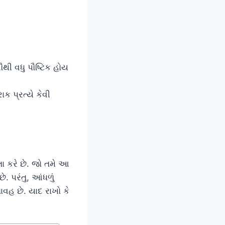
થી વધુ પૌષ્ટિક હોય
ક પ્રત્યે કેવી
ા કરે છે. જો તમે આ
. પરંતુ, આંધળું
વહ છે. યાદ રાખો કે