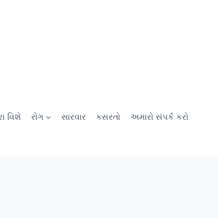
ા વિશે
રોગ
સારવાર
કસરતો
અમારો સંપર્ક કરો