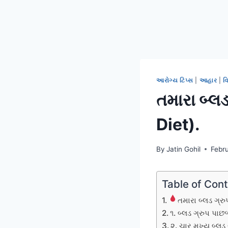
આરોગ્ય ટિપ્સ
|
આહાર
|
વ
તમારા બ્લ
Diet).
By
Jatin Gohil
Febr
Table of Con
તમારા બ્લડ ગ્ર
૧. બ્લડ ગ્રુપ પાછળ
૨. ચાર મુખ્ય બ્લ