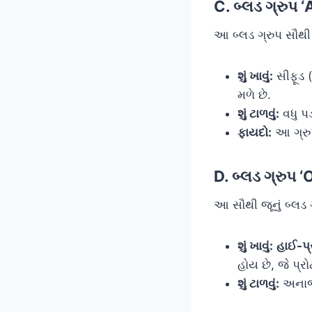
C. બ્લડ ગ્રુપ
આ બ્લડ ગ્રુપ સૌથી ન
શું ખાવું:
સીફૂડ (
મળે છે.
શું ટાળવું:
વધુ પ
ફાયદો:
આ ગ્રુપ
D. બ્લડ ગ્રુપ 
આ સૌથી જૂનું બ્લડ ગ
શું ખાવું:
હાઈ-પ
હોય છે, જે પ્ર
શું ટાળવું:
અનાજ 