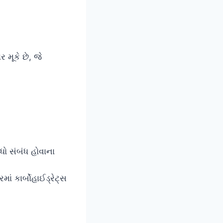
 મૂકે છે, જે
ધો સંબંધ હોવાના
ાં કાર્બોહાઈડ્રેટ્સ