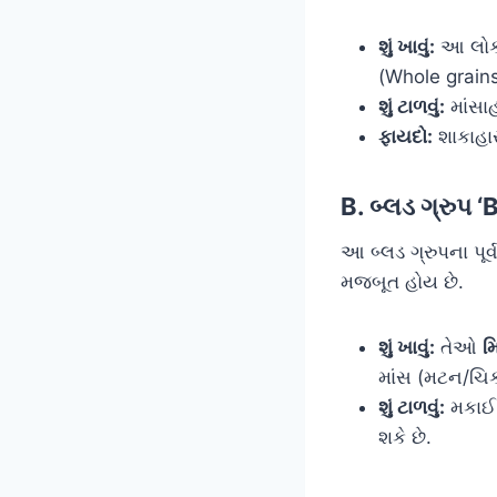
શું ખાવું:
આ લોકો
(Whole grain
શું ટાળવું:
માંસાહ
ફાયદો:
શાકાહાર
B. બ્લડ ગ્રુપ
આ બ્લડ ગ્રુપના પૂ
મજબૂત હોય છે.
શું ખાવું:
તેઓ
મ
માંસ (મટન/ચિકન
શું ટાળવું:
મકાઈ,
શકે છે.