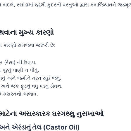
 બદલે, રસોડામાં રહેલી કુદરતી વસ્તુઓ દ્વારા કબજિયાતને જડમૂ
વાના મુખ્ય કારણો
ા કારણો સમજવા જરૂરી છે:
ર (રેસા) ની ઉણપ.
ૂરતું પાણી ન પીવું.
જમવું અને જમીને તરત સૂઈ જવું.
અને જંક ફૂડનું વધુ પડતું સેવન.
 કે કસરતનો અભાવ.
માટેના અસરકારક ઘરગથ્થુ નુસખાઓ
ી અને એરંડાનું તેલ (Castor Oil)