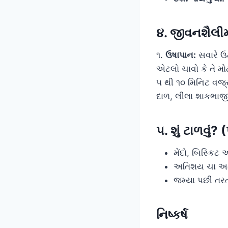
૪. જીવનશૈલીમ
૧.
ઉષાપાન:
સવારે ઉ
એટલો ચાવો કે તે મો
૫ થી ૧૦ મિનિટ વજ્
દાળ, લીલા શાકભાજી
૫. શું ટાળવું?
મેંદો, બિસ્કિટ 
અતિશય ચા અને 
જમ્યા પછી તરત 
નિષ્કર્ષ