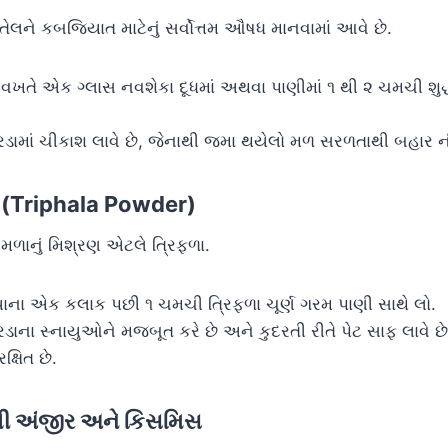
 તેલને કબજિયાત માટેનું સર્વોત્તમ ઔષધ માનવામાં આવે છે.
ી વખતે એક ગ્લાસ નવશેકા દૂધમાં અથવા પાણીમાં ૧ થી ૨ ચમચી શુદ્ધ
ડામાં ચીકાશ લાવે છે, જેનાથી જમા થયેલો મળ સરળતાથી બહાર 
્ણ (Triphala Powder)
મળાનું મિશ્રણ એટલે ત્રિફળા.
્યાના એક કલાક પછી ૧ ચમચી ત્રિફળા ચૂર્ણ ગરમ પાણી સાથે લો.
ડાના સ્નાયુઓને મજબૂત કરે છે અને કુદરતી રીતે પેટ સાફ લાવે 
ક્ષિત છે.
ળેલી અંજીર અને કિસમિસ