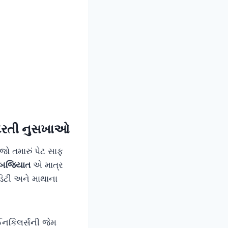
ુદરતી નુસખાઓ
જો તમારું પેટ સાફ
બજિયાત
એ માત્ર
િટી અને માથાના
ેઈનકિલર્સની જેમ