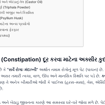
ણી અને એરંડાનું તેલ (Castor Oil)
ૂર્ણ (Triphala Powder)
લાળેલી અંજીર અને કિસમિસ
Psyllium Husk)
માટેના અન્ય પ્રયોગો
રવાના ફેરફાર
્યાપથ્ય)
Constipation) દૂર કરવા માટેના અક્સીર ક
છે કે
“સર્વે રોગાઃ મંદાગ્નૌ”
અર્થાત તમામ રોગોનું મૂળ પેટ (પાચન) છે. 
ી અસર તમારી ત્વચા, વાળ, ઊંઘ અને માનસિક સ્થિતિ પર પડે છે.
ક
ણ તે અનેક બીમારીઓ જેવી કે પાઈલ્સ (હરસ-મસા), ગેસ, એસિડ
છે.
ડ અને બેઠાડુ જીવનના કારણે આ સમસ્યા ઘરે-ઘરે જોવા મળે છે. પ