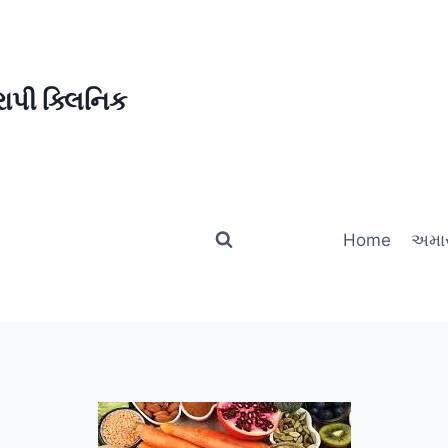
ાપી ક્લિનિક
Home
અમાર