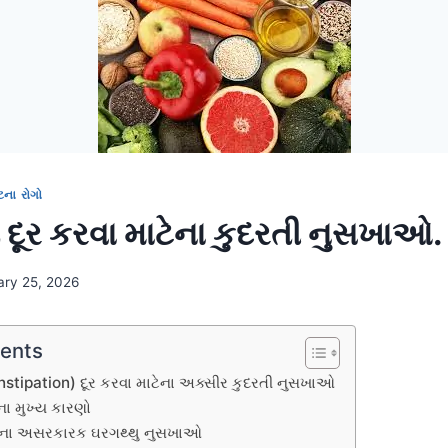
ટના રોગો
ૂર કરવા માટેના કુદરતી નુસખાઓ.
ary 25, 2026
tents
tipation) દૂર કરવા માટેના અક્સીર કુદરતી નુસખાઓ
ા મુખ્ય કારણો
ેના અસરકારક ઘરગથ્થુ નુસખાઓ