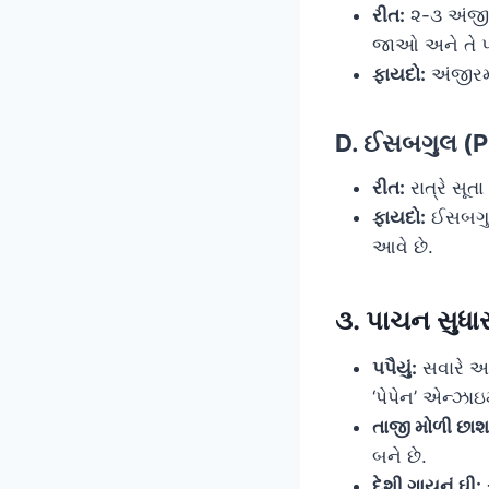
રીત:
૨-૩ અંજીર 
જાઓ અને તે પ
ફાયદો:
અંજીરમા
D. ઈસબગુલ (P
રીત:
રાત્રે સૂ
ફાયદો:
ઈસબગુલ 
આવે છે.
૩. પાચન સુધા
પપૈયું:
સવારે અથવ
‘પેપેન’ એન્ઝાઇ
તાજી મોળી છાશ
બને છે.
દેશી ગાયનું ઘી: