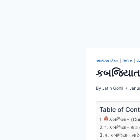
આરોગ્ય ટિપ્સ
|
નિદાન
|
પે
કબજિયાત દ
By
Jatin Gohil
Janu
Table of Con
કબજિયાત (Cons
૧. કબજિયાત થવાન
૨. કબજિયાત માટ