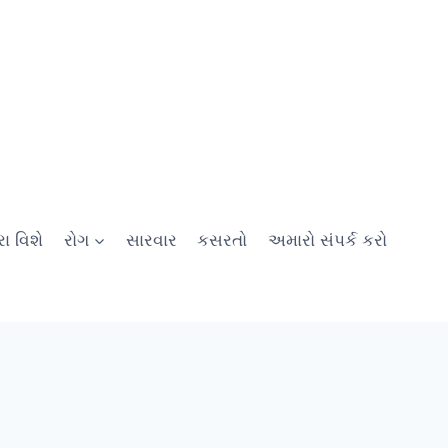
ા વિશે
રોગ
સારવાર
કસરતો
અમારો સંપર્ક કરો