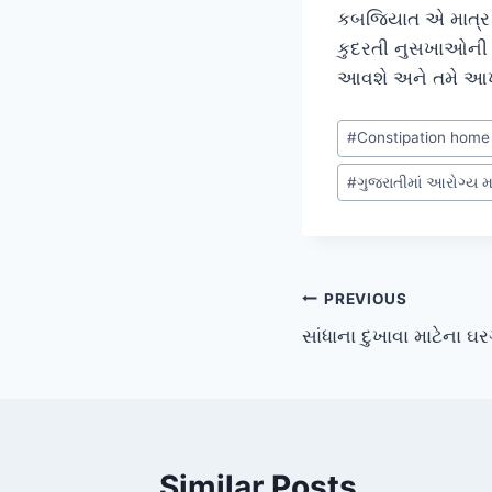
કબજિયાત એ માત્ર 
કુદરતી નુસખાઓની 
આવશે અને તમે આખ
Post
#
Constipation home 
Tags:
#
ગુજરાતીમાં આરોગ્ય મ
Post
PREVIOUS
સાંધાના દુખાવા માટેના ઘર
navigation
Similar Posts