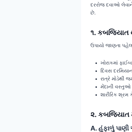
દરરોજ દવાઓ લેવાને
છે.
૧. કબજિયાત થ
ઉપાયો જાણતા પહેલ
ખોરાકમાં ફાઈબ
દિવસ દરમિયાન પ
રાત્રે મોડેથી 
મેંદાની વસ્તુઓ 
શારીરિક શ્રમ
૨. કબજિયાત 
A. હૂંફાળું પાણ