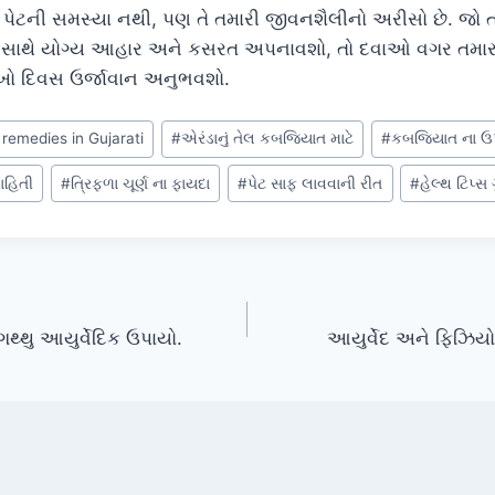
પેટની સમસ્યા નથી, પણ તે તમારી જીવનશૈલીનો અરીસો છે. જો 
સાથે યોગ્ય આહાર અને કસરત અપનાવશો, તો દવાઓ વગર તમારું
ો દિવસ ઉર્જાવાન અનુભવશો.
remedies in Gujarati
#
એરંડાનું તેલ કબજિયાત માટે
#
કબજિયાત ના ઉ
ાહિતી
#
ત્રિફળા ચૂર્ણ ના ફાયદા
#
પેટ સાફ લાવવાની રીત
#
હેલ્થ ટિપ્સ
ગથ્થુ આયુર્વેદિક ઉપાયો.
આયુર્વેદ અને ફિઝિયોથ