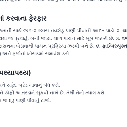
ાં કરવાના ફેરફાર
ઠતાની સાથે જ ૧-૨ ગ્લાસ નવશેકું પાણી પીવાની આદત પાડો. ૨.
ચા
ઢામાં જ પ્રવાહી બની જાય. લાળ પાચન માટે ખૂબ જરૂરી છે. ૩.
વજ
રાસનમાં બેસવાથી પાચન પ્રક્રિયા ઝડપી બને છે. ૪.
ફાઈબરયુક્ત
 અને ફળોનો ખોરાકમાં સમાવેશ કરો.
 (પથ્યાપથ્ય)
અને સફેદ બ્રેડ ખાવાનું બંધ કરો.
કોફી આંતરડાને સૂકવી નાખે છે, તેથી તેનો ત્યાગ કરો.
જ ઠંડુ પાણી પીવાનું ટાળો.