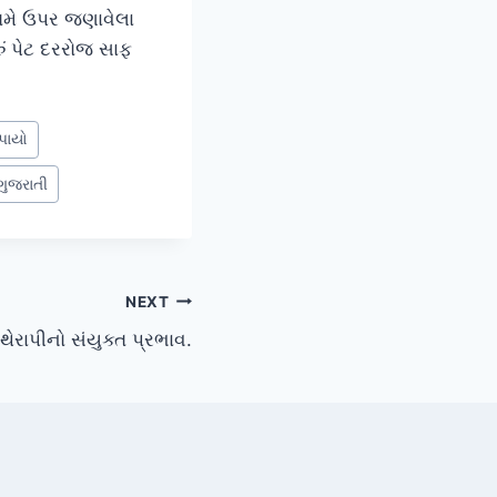
તમે ઉપર જણાવેલા
 પેટ દરરોજ સાફ
પાયો
 ગુજરાતી
NEXT
ેરાપીનો સંયુક્ત પ્રભાવ.