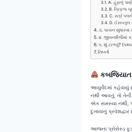
A. હૂંફાળું પા
B. ત્રિફળા ચ
C. રાત્રે પ
D. ઈસબગુલ (
૩. પાચન સુધારવા 
૪. જીવનશૈલીમાં ક
૫. શું ટાળવું? (પથ
નિષ્કર્ષ
કબજિયાત (
આયુર્વેદમાં કહેવાયું 
નથી આવતું, તો તેન
એક સમસ્યા નથી, પ
દુખાવાનું પ્રવેશદ્વાર 
આજના પ્રોસેસ્ડ ફૂ