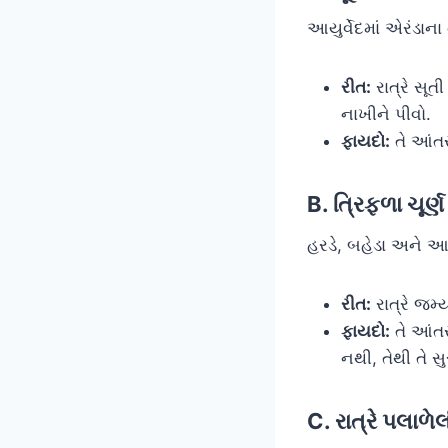
આયુર્વેદમાં એરંડાના
રીત:
રાત્રે સૂત
નાખીને પીવો.
ફાયદો:
તે આંતર
B. ત્રિફળા ચૂર
હરડે, બહેડા અને આ
રીત:
રાત્રે જમ
ફાયદો:
તે આંતર
નથી, તેથી તે સુર
C. રાત્રે પલા