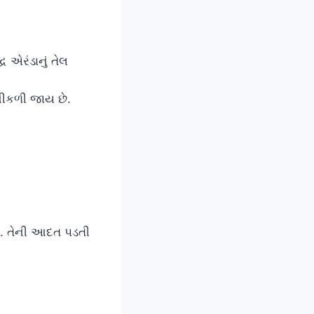
 એરંડાનું તેલ
નીકળી જાય છે.
છે. તેની આદત પડતી