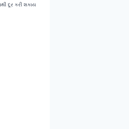
ળથી દૂર કરી શકાય