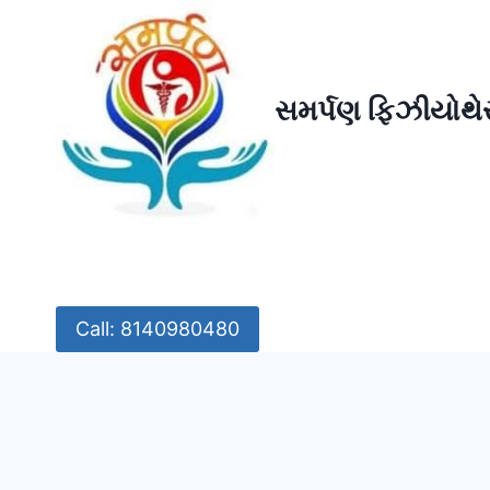
Skip
to
content
સમર્પણ ફિઝીયોથેર
Call: 8140980480