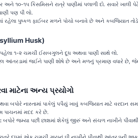
અને ૧૦-૧૫ કિસમિસને રાત્રે પાણીમાં પલાળી દો. સવારે ખાલી પેટે
ાણી પણ પી લો.
ં રહેલા પુષ્કળ ફાઈબર મળને પોચો બનાવે છે અને કબજિયાત તોડે 
syllium Husk)
તા પહેલા ૧-૨ ચમચી ઈસબગુલને દૂધ અથવા પાણી સાથે લો.
આંતરડામાં જઈને પાણી શોષે છે અને મળનું પ્રમાણ વધારે છે, જે
રવા માટેના અન્ય પ્રયોગો
ા બપોરે નાસ્તામાં પાકેલું પપૈયું ખાવું કબજિયાત માટે વરદાન સમાન 
મ પાચનમાં મદદ કરે છે.
:
બપોરે જમ્યા પછી છાશમાં શેકેલું જીરું અને સંચળ નાખીને પીવાથ
રાત્રે દૂધમાં એક ચમચી ગાયનું ઘી નાખીને પીવાથી આંતરડાની શુષ્ક