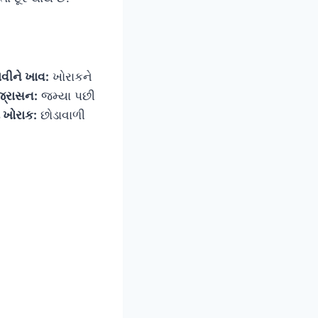
વીને ખાવ:
ખોરાકને
્રાસન:
જમ્યા પછી
 ખોરાક:
છોડાવાળી