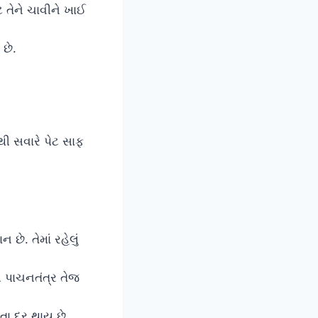
 તેને ચાવીને ખાઈ
છે.
થી સવારે પેટ સાફ
છે. તેમાં રહેલું
ી પાચનતંત્ર તેજ
તા દૂર થાય છે.