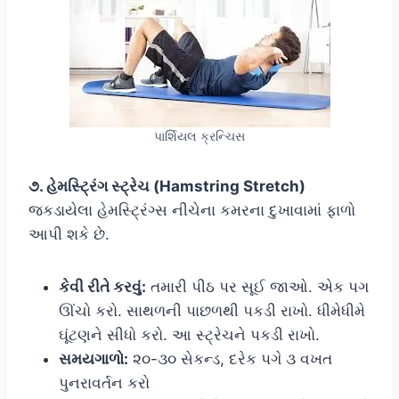
પાર્શિયલ ક્રન્ચિસ
૭. હેમસ્ટ્રિંગ સ્ટ્રેચ (Hamstring Stretch)
જકડાયેલા હેમસ્ટ્રિંગ્સ નીચેના કમરના દુખાવામાં ફાળો
આપી શકે છે.
કેવી રીતે કરવું:
તમારી પીઠ પર સૂઈ જાઓ. એક પગ
ઊંચો કરો. સાથળની પાછળથી પકડી રાખો. ધીમેધીમે
ઘૂંટણને સીધો કરો. આ સ્ટ્રેચને પકડી રાખો.
સમયગાળો:
૨૦-૩૦ સેકન્ડ, દરેક પગે ૩ વખત
પુનરાવર્તન કરો