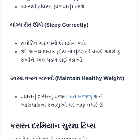
કમરથી ટ્વિસ્ટ (વળવાનું) ટાળો.
યોગ્ય રીતે ઊંઘો (Sleep Correctly)
સપોર્ટિવ ગાદલાનો ઉપયોગ કરો.
જો આરામદાયક હોય તો ઘૂંટણની વચ્ચે ઓશીકું
રાખીને એક પડખે સૂઈ જાઓ.
સ્વસ્થ વજન જાળવો (Maintain Healthy Weight)
વધારાનું શરીરનું વજન
કરોડરજ્જુ
અને
આસપાસના સ્નાયુઓ પર તાણ વધારે છે.
કસરત દરમિયાન સુરક્ષા ટિપ્સ