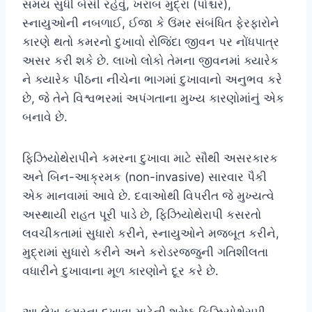
સમય સુધી બેસી રહેવું, ખરાબ મુદ્રા (પોશ્ચર),
સ્નાયુઓની નબળાઈ, ઈજા કે ઉંમર સંબંધિત ફેરફારોને
કારણે થતો કમરનો દુખાવો રોજિંદા જીવન પર નોંધપાત્ર
અસર કરી શકે છે. લાખો લોકો તેમના જીવનમાં ક્યારેક
ને ક્યારેક પીઠના નીચેના ભાગમાં દુખાવાનો અનુભવ કરે
છે, જે તેને વિશ્વભરમાં અપંગતાના મુખ્ય કારણોમાંનું એક
બનાવે છે.
ફિઝિયોથેરાપીને કમરના દુખાવા માટે સૌથી અસરકારક
અને બિન-આક્રમક (non-invasive) સારવાર પૈકી
એક માનવામાં આવે છે. દવાઓથી વિપરીત જે મુખ્યત્વે
અસ્થાયી રાહત પૂરી પાડે છે, ફિઝિયોથેરાપી કસરતો
લવચીકતામાં સુધારો કરીને, સ્નાયુઓને મજબૂત કરીને,
મુદ્રામાં સુધારો કરીને અને કરોડરજ્જુની ગતિશીલતા
વધારીને દુખાવાના મૂળ કારણોને દૂર કરે છે.
આ લેખ કમરના દુખાવા માટેની શ્રેષ્ઠ ફિઝિયોથેરાપી