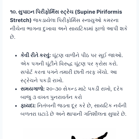
૧૦. સુપાઇન પિરીફોર્મિસ સ્ટ્રેચ (Supine Piriformis
Stretch)
જકડાયેલા પિરીફોર્મિસ સ્નાયુઓ કમરના
નીચેના ભાગના દુખાવા અને સાયટિકામાં ફાળો આપી શકે
છે.
કેવી રીતે કરવું:
ઘૂંટણ વાળીને પીઠ પર સૂઈ જાઓ.
એક પગની ઘૂંટીને વિરુદ્ધ ઘૂંટણ પર ક્રોસ કરો.
સપોર્ટ કરતા પગને તમારી છાતી તરફ ખેંચો. આ
સ્ટ્રેચને પકડી રાખો.
સમયગાળો:
૨૦-૩૦ સેકન્ડ માટે પકડી રાખો, દરેક
બાજુ ૩ વખત પુનરાવર્તન કરો
ફાયદા:
નિતંબની જડતા દૂર કરે છે, સાયટિક નર્વની
બળતરા ઘટાડે છે અને થાપાની ગતિશીલતા સુધારે છે.