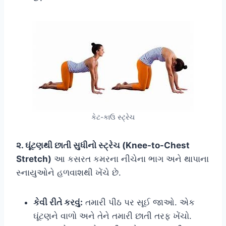
કેટ-કાઉ સ્ટ્રેચ
૨. ઘૂંટણથી છાતી સુધીનો સ્ટ્રેચ (Knee-to-Chest
Stretch)
આ કસરત કમરના નીચેના ભાગ અને થાપાના
સ્નાયુઓને હળવાશથી ખેંચે છે.
કેવી રીતે કરવું:
તમારી પીઠ પર સૂઈ જાઓ. એક
ઘૂંટણને વાળો અને તેને તમારી છાતી તરફ ખેંચો.