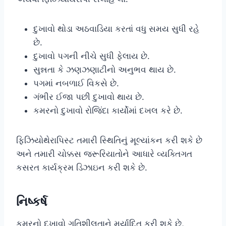
દુખાવો થોડા અઠવાડિયા કરતાં વધુ સમય સુધી રહે
છે.
દુખાવો પગની નીચે સુધી ફેલાય છે.
સુન્નતા કે ઝણઝણાટીનો અનુભવ થાય છે.
પગમાં નબળાઈ વિકસે છે.
ગંભીર ઈજા પછી દુખાવો થાય છે.
કમરનો દુખાવો રોજિંદા કાર્યોમાં દખલ કરે છે.
ફિઝિયોથેરાપિસ્ટ તમારી સ્થિતિનું મૂલ્યાંકન કરી શકે છે
અને તમારી ચોક્કસ જરૂરિયાતોને આધારે વ્યક્તિગત
કસરત કાર્યક્રમ ડિઝાઇન કરી શકે છે.
નિષ્કર્ષ
કમરનો દુખાવો ગતિશીલતાને મર્યાદિત કરી શકે છે,