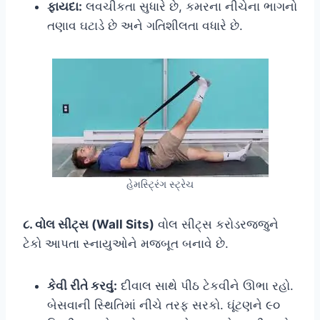
ફાયદા:
લવચીકતા સુધારે છે, કમરના નીચેના ભાગનો
તણાવ ઘટાડે છે અને ગતિશીલતા વધારે છે.
હેમસ્ટ્રિંગ સ્ટ્રેચ
૮. વોલ સીટ્સ (Wall Sits)
વોલ સીટ્સ કરોડરજ્જુને
ટેકો આપતા સ્નાયુઓને મજબૂત બનાવે છે.
કેવી રીતે કરવું:
દીવાલ સાથે પીઠ ટેકવીને ઊભા રહો.
બેસવાની સ્થિતિમાં નીચે તરફ સરકો. ઘૂંટણને ૯૦