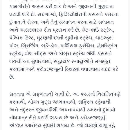
કામગીરીને અસર કરી શકે છે અને જીવનની ગુણવત્તા
ઘટાડી શકે છે. સદભાગ્યે, ફિઝિયોથેરાપી કસરતો કમરના
દુખાવાને રોકવા અને તેનું સંચાલન કરવા માટે સલામત
અને અસરકારક રીત પ્રદાન કરે છે. કેટ-કાઉ સ્ટ્રેચ,
પેલ્વિક ટિલ્ટ, ઘૂંટણથી છાતી સુધીનો સ્ટ્રેચ, ચાઇલ્ડ્સ
પોઝ, બ્રિજિંગ, બર્ડ-ડોગ, પાર્શિયલ ક્રંચિસ, હેમસ્ટ્રિંગ
સ્ટ્રેચ, વોલ સીટ્સ અને કોબ્રા સ્ટ્રેચ જેવી કસરતો
લવચીકતા સુધારવામાં, સહાયક સ્નાયુઓને મજબૂત
કરવામાં અને કરોડરજ્જુની સ્થિરતા વધારવામાં મદદ કરે
છે.
સતતતા એ સફળતાની ચાવી છે. આ કસરતો નિયમિતપણે
કરવાથી, યોગ્ય મુદ્રા જાળવવાથી, સક્રિય રહેવાથી
અને તંદુરસ્ત જીવનશૈલી અપનાવવાથી કમરનો દુખાવો
નોંધપાત્ર રીતે ઘટાડી શકાય છે અને કરોડરજ્જુનું
એકંદર આરોગ્ય સુધારી શકાય છે. જો લક્ષણો ચાલુ રહે