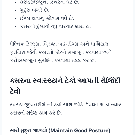
કરોડરજ્જુની સ્થિરતા ઘટે છે.
મુદ્રા બગડે છે.
ઈજા થવાનું જોખમ વધે છે.
કમરનો દુખાવો વધુ વારંવાર થાય છે.
પેલ્વિક ટિલ્ટ્સ, બ્રિજ, બર્ડ-ડોગ્સ અને પાર્શિયલ
ક્રંચિસ જેવી કસરતો કોરને મજબૂત કરવામાં અને
કરોડરજ્જુને સુરક્ષિત કરવામાં મદદ કરે છે.
કમરના સ્વાસ્થ્યને ટેકો આપતી રોજિંદી
ટેવો
સ્વસ્થ જીવનશૈલીની ટેવો સાથે જોડી દેવામાં આવે ત્યારે
કસરતો શ્રેષ્ઠ કામ કરે છે.
સારી મુદ્રા જાળવો (Maintain Good Posture)