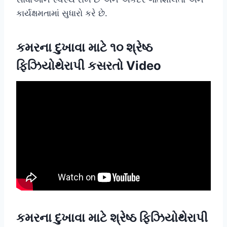
કાર્યક્ષમતામાં સુધારો કરે છે.
કમરના દુખાવા માટે ૧૦ શ્રેષ્ઠ
ફિઝિયોથેરાપી કસરતો Video
કમરના દુખાવા માટે શ્રેષ્ઠ ફિઝિયોથેરાપી