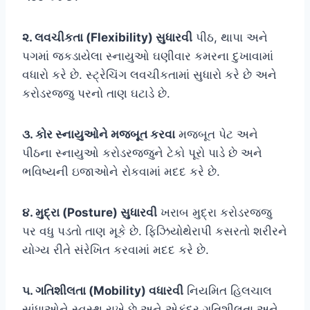
૨. લવચીકતા (Flexibility) સુધારવી
પીઠ, થાપા અને
પગમાં જકડાયેલા સ્નાયુઓ ઘણીવાર કમરના દુખાવામાં
વધારો કરે છે. સ્ટ્રેચિંગ લવચીકતામાં સુધારો કરે છે અને
કરોડરજ્જુ પરનો તાણ ઘટાડે છે.
૩. કોર સ્નાયુઓને મજબૂત કરવા
મજબૂત પેટ અને
પીઠના સ્નાયુઓ કરોડરજ્જુને ટેકો પૂરો પાડે છે અને
ભવિષ્યની ઇજાઓને રોકવામાં મદદ કરે છે.
૪. મુદ્રા (Posture) સુધારવી
ખરાબ મુદ્રા કરોડરજ્જુ
પર વધુ પડતો તાણ મૂકે છે. ફિઝિયોથેરાપી કસરતો શરીરને
યોગ્ય રીતે સંરેખિત કરવામાં મદદ કરે છે.
૫. ગતિશીલતા (Mobility) વધારવી
નિયમિત હિલચાલ
સાંધાઓને સ્વસ્થ રાખે છે અને એકંદર ગતિશીલતા અને