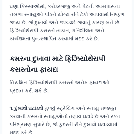
ઘણા કિસ્સાઓમાં, કરોડરજ્જુ અને પેટની આસપાસના
નબળા સ્નાયુઓ પીઠને યોગ્ય રીતે ટેકો આપવામાં નિષ્ફળ
જાય છે, જે દુખાવો અને જકડાઈ જવાનું કારણ બને છે.
ફિઝિયોથેરાપી કસરતો તાકાત, ગતિશીલતા અને
કાર્યક્ષમતા પુનઃસ્થાપિત કરવામાં મદદ કરે છે.
કમરના દુખાવા માટે ફિઝિયોથેરાપી
કસરતોના ફાયદા
નિયમિત ફિઝિયોથેરાપી કસરતો અનેક ફાયદાઓ
પ્રદાન કરી શકે છે:
૧. દુખાવો ઘટાડવો
હળવું સ્ટ્રેચિંગ અને સ્નાયુ મજબૂત
કરવાની કસરતો સ્નાયુઓનો તણાવ ઘટાડે છે અને રક્ત
પરિભ્રમણ સુધારે છે, જે કુદરતી રીતે દુખાવો ઘટાડવામાં
મદદ કરે છે.