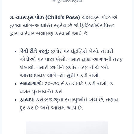
ની-ટુ-ચેસ્ટ સ્ટ્રેચ
૩. ચાઇલ્ડ્સ પોઝ (Child’s Pose)
ચાઇલ્ડ્સ પોઝ એ
હળવા યોગ-આધારિત સ્ટ્રેચ છે જે ફિઝિયોથેરાપિસ્ટ
દ્વારા વારંવાર ભલામણ કરવામાં આવે છે.
કેવી રીતે કરવું:
ફ્લોર પર ઘૂંટણિયે બેસો. તમારી
એડીઓ પર પાછા બેસો. તમારા હાથ આગળની તરફ
લંબાવો. તમારી છાતીને ફ્લોર તરફ નીચે કરો.
આરામદાયક લાગે ત્યાં સુધી પકડી રાખો.
સમયગાળો:
૨૦-૩૦ સેકન્ડ માટે પકડી રાખો, ૩
વખત પુનરાવર્તન કરો
ફાયદા:
કરોડરજ્જુના સ્નાયુઓને ખેંચે છે, તણાવ
દૂર કરે છે અને આરામ આપે છે.