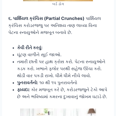
બર્ડ ડોગ
૬. પાર્શિયલ ક્રંચિસ (Partial Crunches)
પાર્શિયલ
ક્રંચિસ કરોડરજ્જુ પર અતિશય તાણ લાવ્યા વિના
પેટના સ્નાયુઓને મજબૂત બનાવે છે.
કેવી રીતે કરવું:
ઘૂંટણ વાળીને સૂઈ જાઓ.
તમારી છાતી પર હાથ ક્રોસ કરો. પેટના સ્નાયુઓને
કડક કરો. ખભાને ફ્લોર પરથી સહેજ ઊંચા કરો.
થોડી વાર પકડી રાખો. ધીમે ધીમે નીચે લાવો.
પુનરાવર્તનો:
૧૦ થી ૧૫ પુનરાવર્તનો
ફાયદા:
કોર મજબૂત કરે છે, કરોડરજ્જુને ટેકો આપે
છે અને ભવિષ્યમાં કમરના દુખાવાનું જોખમ ઘટાડે છે.