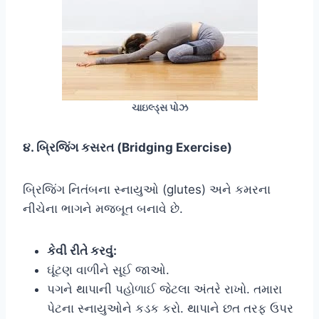
ચાઇલ્ડ્સ પોઝ
૪. બ્રિજિંગ કસરત (Bridging Exercise)
બ્રિજિંગ નિતંબના સ્નાયુઓ (glutes) અને કમરના
નીચેના ભાગને મજબૂત બનાવે છે.
કેવી રીતે કરવું:
ઘૂંટણ વાળીને સૂઈ જાઓ.
પગને થાપાની પહોળાઈ જેટલા અંતરે રાખો. તમારા
પેટના સ્નાયુઓને કડક કરો. થાપાને છત તરફ ઉપર