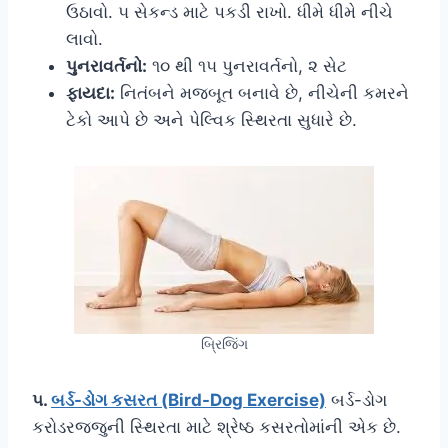
ઉઠાવો. ૫ સેકન્ડ માટે પકડી રાખો. ધીમે ધીમે નીચે
લાવો.
પુનરાવર્તનો:
૧૦ થી ૧૫ પુનરાવર્તનો, ૨ સેટ
ફાયદા:
નિતંબને મજબૂત બનાવે છે, નીચેની કમરને
ટેકો આપે છે અને પેલ્વિક સ્થિરતા સુધારે છે.
બ્રિજિંગ
૫.
બર્ડ-ડોગ કસરત (Bird-Dog Exercise)
બર્ડ-ડોગ
કરોડરજ્જુની સ્થિરતા માટે શ્રેષ્ઠ કસરતોમાંની એક છે.