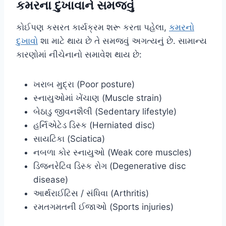
કમરના દુખાવાને સમજવું
કોઈપણ કસરત કાર્યક્રમ શરૂ કરતા પહેલા,
કમરનો
દુખાવો
શા માટે થાય છે તે સમજવું અગત્યનું છે. સામાન્ય
કારણોમાં નીચેનાનો સમાવેશ થાય છે:
ખરાબ મુદ્રા (Poor posture)
સ્નાયુઓમાં ખેંચાણ (Muscle strain)
બેઠાડુ જીવનશૈલી (Sedentary lifestyle)
હર્નિએટેડ ડિસ્ક (Herniated disc)
સાયટિકા (Sciatica)
નબળા કોર સ્નાયુઓ (Weak core muscles)
ડિજનરેટિવ ડિસ્ક રોગ (Degenerative disc
disease)
આર્થરાઈટિસ / સંધિવા (Arthritis)
રમતગમતની ઈજાઓ (Sports injuries)