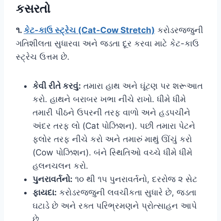
કસરતો
૧.
કેટ-કાઉ સ્ટ્રેચ (Cat-Cow Stretch)
કરોડરજ્જુની
ગતિશીલતા સુધારવા અને જડતા દૂર કરવા માટે કેટ-કાઉ
સ્ટ્રેચ ઉત્તમ છે.
કેવી રીતે કરવું:
તમારા હાથ અને ઘૂંટણ પર શરૂઆત
કરો. હાથને બરાબર ખભા નીચે રાખો. ધીમે ધીમે
તમારી પીઠને ઉપરની તરફ વાળો અને હડપચીને
અંદર તરફ લો (Cat પોઝિશન). પછી તમારા પેટને
ફ્લોર તરફ નીચે કરો અને તમારું માથું ઊંચું કરો
(Cow પોઝિશન). બંને સ્થિતિઓ વચ્ચે ધીમે ધીમે
હલનચલન કરો.
પુનરાવર્તનો:
૧૦ થી ૧૫ પુનરાવર્તનો, દરરોજ ૨ સેટ
ફાયદા:
કરોડરજ્જુની લવચીકતા સુધારે છે, જડતા
ઘટાડે છે અને રક્ત પરિભ્રમણને પ્રોત્સાહન આપે
છે.