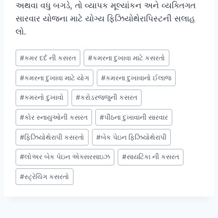
અથવા વધુ બગડે, તો વ્યાપક મૂલ્યાંકન અને વ્યક્તિગત
સારવાર યોજના માટે યોગ્ય ફિઝિયોથેરાપિસ્ટની સલાહ
લો.
Post
#
કમર દર્દ ની કસરત
#
કમરના દુખાવા માટે કસરતો
Tags:
#
કમરના દુખાવા માટે યોગ
#
કમરના દુખાવાનો ઈલાજ
#
કમરનો દુખાવો
#
કરોડરજ્જુની કસરત
#
કોર સ્નાયુઓની કસરત
#
પીઠના દુખાવાની સારવાર
#
ફિઝિયોથેરાપી કસરતો
#
બેક પેઇન ફિઝિયોથેરાપી
#
લોઅર બેક પેઇન એક્સરસાઇઝ
#
સાયટિકા ની કસરત
#
સ્ટ્રેચિંગ કસરતો