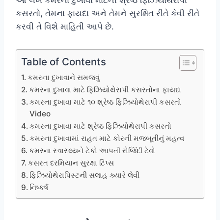
કસરતો, તેમના ફાયદા અને તેમને સુરક્ષિત રીતે કેવી રીતે
કરવી તે વિશે માહિતી આપે છે.
Table of Contents
કમરના દુખાવાને સમજવું
કમરના દુખાવા માટે ફિઝિયોથેરાપી કસરતોના ફાયદા
કમરના દુખાવા માટે ૧૦ શ્રેષ્ઠ ફિઝિયોથેરાપી કસરતો
Video
કમરના દુખાવા માટે શ્રેષ્ઠ ફિઝિયોથેરાપી કસરતો
કમરના દુખાવામાં રાહત માટે કોરની મજબૂતીનું મહત્વ
કમરના સ્વાસ્થ્યને ટેકો આપતી રોજિંદી ટેવો
કસરત દરમિયાન સુરક્ષા ટિપ્સ
ફિઝિયોથેરાપિસ્ટની સલાહ ક્યારે લેવી
નિષ્કર્ષ