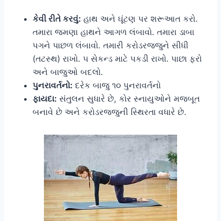
કેવી રીતે કરવું:
હાથ અને ઘૂંટણ પર શરૂઆત કરો.
તમારા જમણા હાથને આગળ લંબાવો. તમારા ડાબા
પગને પાછળ લંબાવો. તમારી કરોડરજ્જુને સીધી
(તટસ્થ) રાખો. ૫ સેકન્ડ માટે પકડી રાખો. પાછા ફરો
અને બાજુઓ બદલો.
પુનરાવર્તનો:
દરેક બાજુ ૧૦ પુનરાવર્તનો
ફાયદા:
સંતુલન સુધારે છે, કોર સ્નાયુઓને મજબૂત
બનાવે છે અને કરોડરજ્જુની સ્થિરતા વધારે છે.