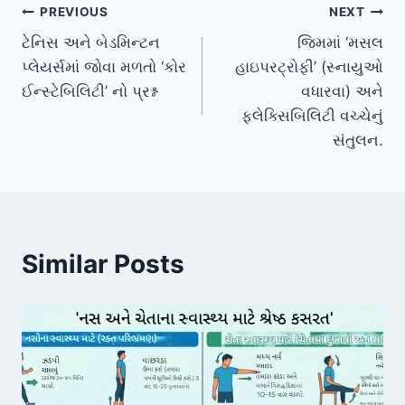
Post
PREVIOUS
NEXT
ટેનિસ અને બેડમિન્ટન
જિમમાં ‘મસલ
navigation
પ્લેયર્સમાં જોવા મળતો ‘કોર
હાઇપરટ્રોફી’ (સ્નાયુઓ
ઈન્સ્ટેબિલિટી’ નો પ્રશ્ન
વધારવા) અને
ફ્લેક્સિબિલિટી વચ્ચેનું
સંતુલન.
Similar Posts