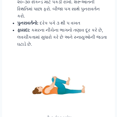
૨૦-૩૦ સેકન્ડ માટે પકડી રાખો. શરૂઆતની
સ્થિતિમાં પાછા ફરો. બીજા પગ સાથે પુનરાવર્તન
કરો.
પુનરાવર્તનો:
દરેક પગે ૩ થી ૫ વખત
ફાયદા:
કમરના નીચેના ભાગનો તણાવ દૂર કરે છે,
લવચીકતામાં સુધારો કરે છે અને સ્નાયુઓની જડતા
ઘટાડે છે.