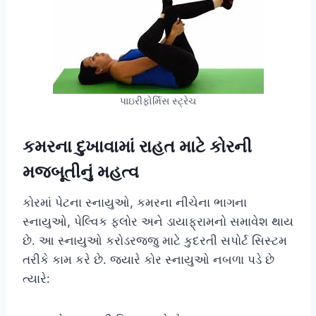
પાઇરીફોર્મિસ સ્ટ્રેચ
કમરના દુખાવામાં રાહત માટે કોરની
મજબૂતીનું મહત્વ
કોરમાં પેટના સ્નાયુઓ, કમરના નીચેના ભાગના
સ્નાયુઓ, પેલ્વિક ફ્લોર અને ડાયાફ્રામનો સમાવેશ થાય
છે. આ સ્નાયુઓ કરોડરજ્જુ માટે કુદરતી સપોર્ટ સિસ્ટમ
તરીકે કામ કરે છે. જ્યારે કોર સ્નાયુઓ નબળા પડે છે
ત્યારે: