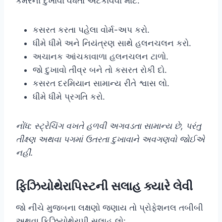
કમરનો દુખાવો વધતો અટકાવવા માટે:
કસરત કરતા પહેલા વોર્મ-અપ કરો.
ધીમે ધીમે અને નિયંત્રણ સાથે હલનચલન કરો.
અચાનક આંચકાવાળા હલનચલન ટાળો.
જો દુખાવો તીવ્ર બને તો કસરત રોકી દો.
કસરત દરમિયાન સામાન્ય રીતે શ્વાસ લો.
ધીમે ધીમે પ્રગતિ કરો.
નોંધ: સ્ટ્રેચિંગ વખતે હળવી અગવડતા સામાન્ય છે, પરંતુ
તીક્ષ્ણ અથવા પગમાં ઉતરતા દુખાવાને અવગણવો જોઈએ
નહીં.
ફિઝિયોથેરાપિસ્ટની સલાહ ક્યારે લેવી
જો નીચે મુજબના લક્ષણો જણાય તો પ્રોફેશનલ તબીબી
અથવા ફિઝિયોથેરાપી સલાહ લો: