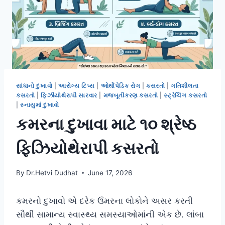
સાંધાનો દુખાવો
|
આરોગ્ય ટિપ્સ
|
ઓર્થોપેડિક રોગ
|
કસરતો
|
ગતિશીલતા
કસરતો
|
ફિઝીયોથેરાપી સારવાર
|
મજબૂતીકરણ કસરતો
|
સ્ટ્રેચિંગ કસરતો
|
સ્નાયુમાં દુખાવો
કમરના દુખાવા માટે ૧૦ શ્રેષ્ઠ
ફિઝિયોથેરાપી કસરતો
By
Dr.Hetvi Dudhat
June 17, 2026
કમરનો દુખાવો એ દરેક ઉંમરના લોકોને અસર કરતી
સૌથી સામાન્ય સ્વાસ્થ્ય સમસ્યાઓમાંની એક છે. લાંબા