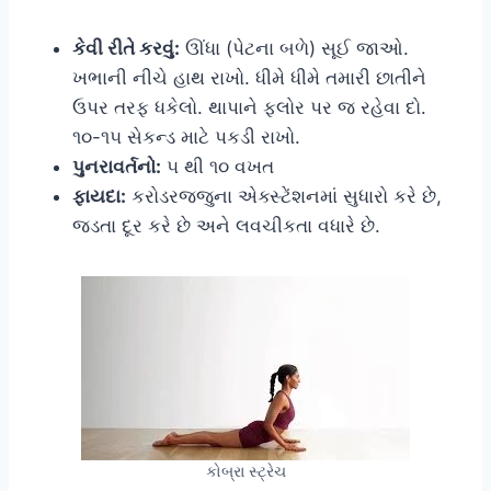
કેવી રીતે કરવું:
ઊંધા (પેટના બળે) સૂઈ જાઓ.
ખભાની નીચે હાથ રાખો. ધીમે ધીમે તમારી છાતીને
ઉપર તરફ ધકેલો. થાપાને ફ્લોર પર જ રહેવા દો.
૧૦-૧૫ સેકન્ડ માટે પકડી રાખો.
પુનરાવર્તનો:
૫ થી ૧૦ વખત
ફાયદા:
કરોડરજ્જુના એક્સ્ટેંશનમાં સુધારો કરે છે,
જડતા દૂર કરે છે અને લવચીકતા વધારે છે.
કોબ્રા સ્ટ્રેચ