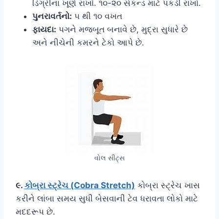
ડિગ્રીના ખૂણે રાખો. ૧૦-૨૦ સેકન્ડ માટે પકડી રાખો.
પુનરાવર્તનો:
૫ થી ૧૦ વખત
ફાયદા:
પગને મજબૂત બનાવે છે, મુદ્રા સુધારે છે
અને નીચેની કમરને ટેકો આપે છે.
વોલ સીટ્સ
૯.
કોબ્રા સ્ટ્રેચ (Cobra Stretch)
કોબ્રા સ્ટ્રેચ ખાસ
કરીને લાંબા સમય સુધી બેસવાની ટેવ ધરાવતા લોકો માટે
મદદરૂપ છે.