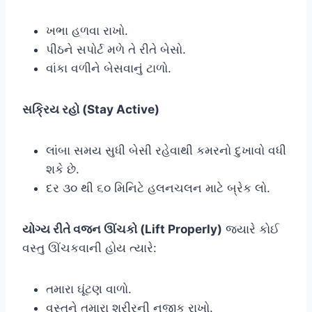
ખભા હળવા રાખો.
પીઠને સપોર્ટ મળે તે રીતે બેસો.
વાંકા વળીને બેસવાનું ટાળો.
સક્રિય રહો (Stay Active)
લાંબા સમય સુધી બેસી રહેવાથી કમરનો દુખાવો વધી
શકે છે.
દર ૩૦ થી ૬૦ મિનિટે હલનચલન માટે બ્રેક લો.
યોગ્ય રીતે વજન ઊંચકો (Lift Properly)
જ્યારે કોઈ
વસ્તુ ઊંચકવાની હોય ત્યારે:
તમારા ઘૂંટણ વાળો.
વસ્તુને તમારા શરીરની નજીક રાખો.