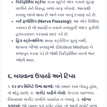
પિરીફોર્મિસ સ્ટ્રેચ:
ચત્તા સૂઈને એક પગનો ઘૂંટણ
વાળીને તેને વિરુદ્ધ ખભા તરફ ખેંચવો. આનાથી
સ્નાયુ લાંબો થાય છે અને નસ પરનું દબાણ ઘટે છે.
નર્વ ફ્લોસિંગ (Nerve Flossing):
આ એક વિશિષ્ટ
કસરત છે જે સાયટિક નસને સ્નાયુની અંદર ફ્રીલી
હલનચલન કરવામાં મદદ કરે છે.
હિપ સ્ટ્રેન્થનિંગ:
માત્ર સ્ટ્રેચિંગ પૂરતું નથી,
થાપાના બીજા સ્નાયુઓ (Gluteus Medius) ને
મજબૂત કરવા પડે છે જેથી પિરીફોર્મિસ પરનો ભાર
ઓછો થાય.
૬. બચવાના ઉપાયો અને ટિપ્સ
૧.
દર ૪૫ મિનિટે ઉભા થાઓ:
જો તમારું કામ બેઠાડુ હોય,
તો થોડું ચાલો. ૨.
પાકીટ કાઢીને બેસો:
પેન્ટના પાછળના
ખિસ્સામાં પાકીટ રાખીને ક્યારેય ન બેસવું. ૩.
યોગ્ય
પગરખાં:
જો તમારા પગ ફ્લેટ હોય, તો આર્ચ સપોર્ટ વાળા