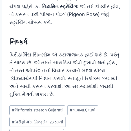
ચંપલ પહેરો. ૪.
નિયમિત સ્ટ્રેચિંગ:
જો તમે દોડવીર હોવ,
તો કસરત પછી ‘પીજન પોઝ’ (Pigeon Pose) જેવું
સ્ટ્રેચિંગ ચોક્કસ કરો.
નિષ્કર્ષ
પિરીફોર્મિસ સિન્ડ્રોમ એ કંટાળાજનક હોઈ શકે છે, પરંતુ
તે સાધ્ય છે. જો તમને સાયટિકા જેવો દુખાવો થતો હોય,
તો તરત ઓપરેશનનો વિચાર કરવાને બદલે યોગ્ય
ફિઝિયોથેરાપી નિદાન કરાવો. સ્નાયુને રિલેક્સ કરવાથી
અને સાચી કસરત કરવાથી આ સમસ્યામાંથી કાયમી
મુક્તિ મેળવી શકાય છે.
Post
#
Piriformis stretch Gujarati
#
થાપામાં દુખાવો
Tags:
#
પિરીફોર્મિસ સિન્ડ્રોમ ગુજરાતી