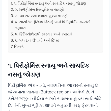
૧. પિરીફોર્મિસ સ્નાયુ અને સાયટિક નસનું જોડાણ
૨. પિરીફોર્મિસ સિન્ડ્રોમના લક્ષણો
૩. આ સમસ્યા થવાના મુખ્ય કારણો
૪. સાયટિકા (સ્લિપ ડિસ્ક) અને પિરીફોર્મિસ વચ્ચેનો
તફાવત
૫. ફિઝિયોથેરાપી સારવાર અને કસરતો
૬. બચવાના ઉપાયો અને ટિપ્સ
નિષ્કર્ષ
૧. પિરીફોર્મિસ સ્નાયુ અને સાયટિક
નસનું જોડાણ
પિરીફોર્મિસ એક નાનો, નાશપતિના આકારનો સ્નાયુ છે
જે થાપાના ભાગમાં (Buttock region) આવેલો છે. તે
કરોડરજ્જુના નીચેના ભાગને સાથળના હાડકા સાથે જોડે
છે. તેની મુખ્ય ભૂમિકા થાપાને બહારની તરફ ફેરવવાની