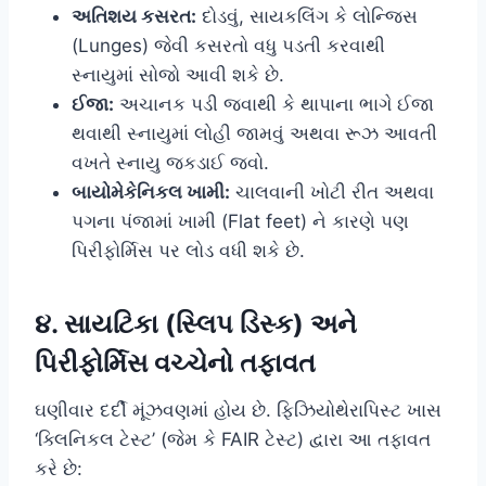
અતિશય કસરત:
દોડવું, સાયકલિંગ કે લોન્જિસ
(Lunges) જેવી કસરતો વધુ પડતી કરવાથી
સ્નાયુમાં સોજો આવી શકે છે.
ઈજા:
અચાનક પડી જવાથી કે થાપાના ભાગે ઈજા
થવાથી સ્નાયુમાં લોહી જામવું અથવા રૂઝ આવતી
વખતે સ્નાયુ જકડાઈ જવો.
બાયોમેકેનિકલ ખામી:
ચાલવાની ખોટી રીત અથવા
પગના પંજામાં ખામી (Flat feet) ને કારણે પણ
પિરીફોર્મિસ પર લોડ વધી શકે છે.
૪. સાયટિકા (સ્લિપ ડિસ્ક) અને
પિરીફોર્મિસ વચ્ચેનો તફાવત
ઘણીવાર દર્દી મૂંઝવણમાં હોય છે. ફિઝિયોથેરાપિસ્ટ ખાસ
‘ક્લિનિકલ ટેસ્ટ’ (જેમ કે FAIR ટેસ્ટ) દ્વારા આ તફાવત
કરે છે: