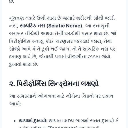
છે.
ગૂંચવણ ત્યારે ઉભી થાય છે જ્યારે શરીરની સૌથી જાડી
નસ,
સાયટિક નસ (Sciatic Nerve)
, આ સ્નાયુની
બરાબર નીચેથી અથવા તેની વચ્ચેથી પસાર થાય છે. જો
પિરીફોર્મિસ સ્નાયુ કોઈ કારણસર જકડાઈ જાય, તેમાં
સોજો આવે કે તે ટૂંકો થઈ જાય, તો તે સાયટિક નસ પર
દબાણ લાવે છે, જેનાથી પગમાં વીજળીના ઝટકા જેવો
દુખાવો થાય છે.
૨. પિરીફોર્મિસ સિન્ડ્રોમના લક્ષણો
આ સમસ્યાને ઓળખવા માટે નીચેના ચિહ્નો પર ધ્યાન
આપો:
થાપામાં દુખાવો:
થાપાના મધ્ય ભાગમાં સતત દુખાવો કે