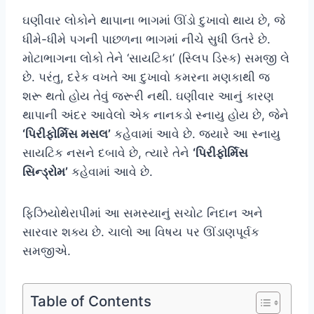
ઘણીવાર લોકોને થાપાના ભાગમાં ઊંડો દુખાવો થાય છે, જે
ધીમે-ધીમે પગની પાછળના ભાગમાં નીચે સુધી ઉતરે છે.
મોટાભાગના લોકો તેને ‘સાયટિકા’ (સ્લિપ ડિસ્ક) સમજી લે
છે. પરંતુ, દરેક વખતે આ દુખાવો કમરના મણકાથી જ
શરૂ થતો હોય તેવું જરૂરી નથી. ઘણીવાર આનું કારણ
થાપાની અંદર આવેલો એક નાનકડો સ્નાયુ હોય છે, જેને
‘પિરીફોર્મિસ મસલ’
કહેવામાં આવે છે. જ્યારે આ સ્નાયુ
સાયટિક નસને દબાવે છે, ત્યારે તેને
‘પિરીફોર્મિસ
સિન્ડ્રોમ’
કહેવામાં આવે છે.
ફિઝિયોથેરાપીમાં આ સમસ્યાનું સચોટ નિદાન અને
સારવાર શક્ય છે. ચાલો આ વિષય પર ઊંડાણપૂર્વક
સમજીએ.
Table of Contents