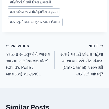
#
ફિઝિયોથેરાપી ટિપ્સ ગુજરાતી
#
સાયટિકા અને પિરીફોર્મિસ તફાવત
#
સ્નાયુની જકડન દૂર કરવાના ઉપાયો
Post
PREVIOUS
NEXT
કમરના સ્નાયુઓને આરામ
સવારે પથારી છોડતા પહેલા
navigation
આપવા માટે ‘ચાઇલ્ડ પોઝ’
આખા શરીરને ‘કેટ-કેમલ’
(Child’s Pose /
(Cat-Camel) કસરતથી
બાલાસન) ના ફાયદા.
કઈ રીતે ખોલવું?
Similar Posts