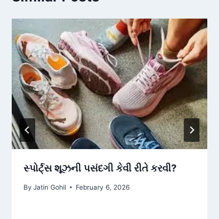
સ્પોર્ટ્સ શૂઝની પસંદગી કેવી રીતે કરવી?
By
Jatin Gohil
February 6, 2026