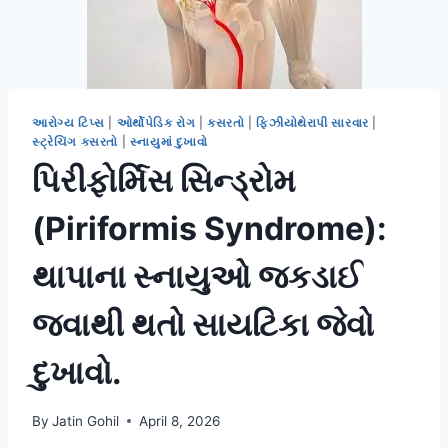
આરોગ્ય ટિપ્સ
|
ઓર્થોપેડિક રોગ
|
કસરતો
|
ફિઝીયોથેરાપી સારવાર
|
સ્ટ્રેચિંગ કસરતો
|
સ્નાયુમાં દુખાવો
પિરીફોર્મિસ સિન્ડ્રોમ
(Piriformis Syndrome):
થાપાના સ્નાયુઓ જકડાઈ
જવાથી થતો સાયટિકા જેવો
દુખાવો.
By
Jatin Gohil
April 8, 2026