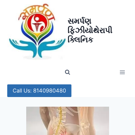
Skip
to
સમર્પણ
content
ફિઝીયોથેરાપી
ક્લિનિક
Call Us: 8140980480