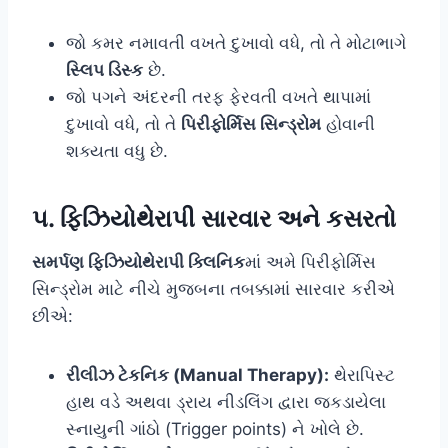
જો કમર નમાવતી વખતે દુખાવો વધે, તો તે મોટાભાગે
સ્લિપ ડિસ્ક
છે.
જો પગને અંદરની તરફ ફેરવતી વખતે થાપામાં
દુખાવો વધે, તો તે
પિરીફોર્મિસ સિન્ડ્રોમ
હોવાની
શક્યતા વધુ છે.
૫. ફિઝિયોથેરાપી સારવાર અને કસરતો
સમર્પણ ફિઝિયોથેરાપી ક્લિનિક
માં અમે પિરીફોર્મિસ
સિન્ડ્રોમ માટે નીચે મુજબના તબક્કામાં સારવાર કરીએ
છીએ:
રીલીઝ ટેકનિક (Manual Therapy):
થેરાપિસ્ટ
હાથ વડે અથવા ડ્રાય નીડલિંગ દ્વારા જકડાયેલા
સ્નાયુની ગાંઠો (Trigger points) ને ખોલે છે.