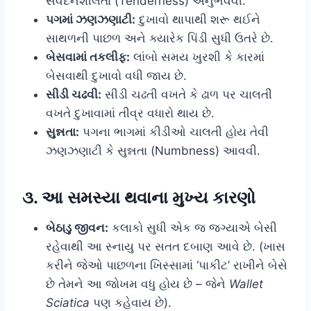
સંવેદનશીલતા (Tenderness) અનુભવવી.
પગમાં ઝણઝણાટી:
દુખાવો થાપાથી શરૂ થઈને
સાથળની પાછળ અને ક્યારેક પિંડી સુધી ઉતરે છે.
બેસવામાં તકલીફ:
લાંબો સમય ખુરશી કે કારમાં
બેસવાથી દુખાવો વધી જાય છે.
સીડી ચઢવી:
સીડી ચઢતી વખતે કે ઢાળ પર ચાલતી
વખતે દુખાવામાં તીવ્ર વધારો થાય છે.
સુન્નતા:
પગના ભાગમાં કીડીઓ ચાલતી હોય તેવી
ઝણઝણાટી કે સુન્નતા (Numbness) આવવી.
૩. આ સમસ્યા થવાના મુખ્ય કારણો
બેઠાડુ જીવન:
કલાકો સુધી એક જ જગ્યાએ બેસી
રહેવાથી આ સ્નાયુ પર સતત દબાણ આવે છે. (ખાસ
કરીને જેઓ પાછળના ખિસ્સામાં ‘પાકીટ’ રાખીને બેસે
છે તેમને આ જોખમ વધુ હોય છે – જેને
Wallet
Sciatica
પણ કહેવાય છે).