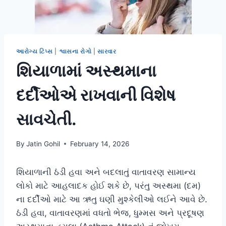
આરોગ્ય ટિપ્સ
|
શ્વાસના રોગો
|
સારવાર
શિયાળામાં અસ્થમાના
દર્દીઓએ રાખવાની વિશેષ
સાવચેતી.
By
Jatin Gohil
February 14, 2026
શિયાળાની ઠંડી હવા અને બદલાતું વાતાવરણ સામાન્ય
લોકો માટે આહલાદક હોઈ શકે છે, પરંતુ અસ્થમા (દમ)
ના દર્દીઓ માટે આ ઋતુ ઘણી મુશ્કેલીઓ લઈને આવે છે.
ઠંડી હવા, વાતાવરણમાં વધતો ભેજ, ધુમ્મસ અને પ્રદૂષણ