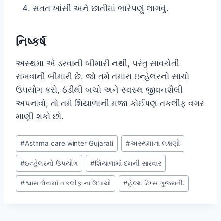
સતત ખાંસી અને છાતીમાં ભારેપણું લાગવું.
નિષ્કર્ષ
અસ્થમા એ ડરવાની બીમારી નથી, પરંતુ સાવચેતી
રાખવાની બીમારી છે. જો તમે તમારા ઇન્હેલરનો સાચો
ઉપયોગ કરો, ઠંડીથી બચો અને સ્વસ્થ જીવનશૈલી
અપનાવો, તો તમે શિયાળાની મજા કોઈપણ તકલીફ વગર
માણી શકો છો.
Post
#
Asthma care winter Gujarati
#
અસ્થમાના લક્ષણો
Tags:
#
ઇન્હેલરનો ઉપયોગ
#
શિયાળામાં દમની સારવાર
#
શ્વાસ લેવામાં તકલીફ ના ઉપાયો
#
હેલ્થ ટિપ્સ ગુજરાતી.