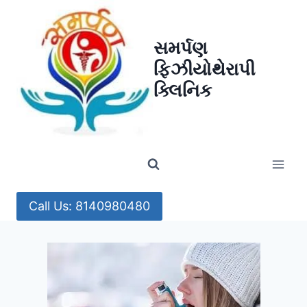
Skip
to
સમર્પણ
content
ફિઝીયોથેરાપી
ક્લિનિક
Call Us: 8140980480