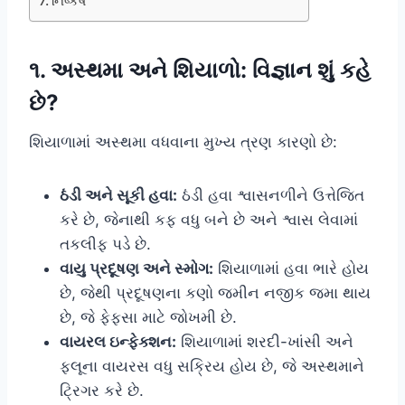
નિષ્કર્ષ
૧. અસ્થમા અને શિયાળો: વિજ્ઞાન શું કહે
છે?
શિયાળામાં અસ્થમા વધવાના મુખ્ય ત્રણ કારણો છે:
ઠંડી અને સૂકી હવા:
ઠંડી હવા શ્વાસનળીને ઉત્તેજિત
કરે છે, જેનાથી કફ વધુ બને છે અને શ્વાસ લેવામાં
તકલીફ પડે છે.
વાયુ પ્રદૂષણ અને સ્મોગ:
શિયાળામાં હવા ભારે હોય
છે, જેથી પ્રદૂષણના કણો જમીન નજીક જમા થાય
છે, જે ફેફસા માટે જોખમી છે.
વાયરલ ઇન્ફેક્શન:
શિયાળામાં શરદી-ખાંસી અને
ફ્લૂના વાયરસ વધુ સક્રિય હોય છે, જે અસ્થમાને
ટ્રિગર કરે છે.