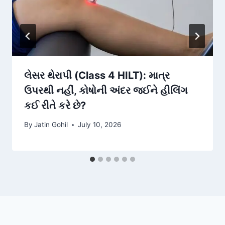
લેસર થેરાપી (Class 4 HILT): માત્ર
ઉપરથી નહીં, કોષોની અંદર જઈને હીલિંગ
કઈ રીતે કરે છે?
By
Jatin Gohil
July 10, 2026