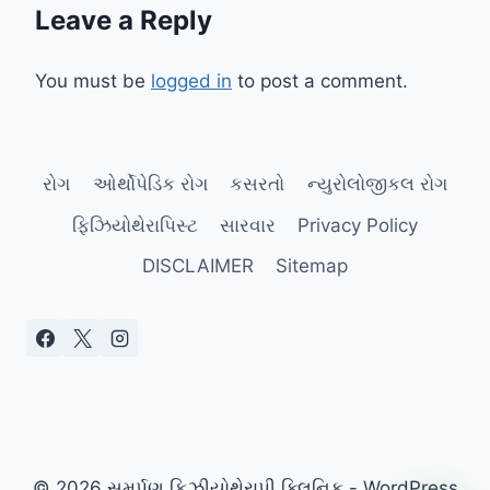
Leave a Reply
You must be
logged in
to post a comment.
રોગ
ઓર્થોપેડિક રોગ
કસરતો
ન્યુરોલોજીકલ રોગ
ફિઝિયોથેરાપિસ્ટ
સારવાર
Privacy Policy
DISCLAIMER
Sitemap
© 2026 સમર્પણ ફિઝીયોથેરાપી ક્લિનિક - WordPress