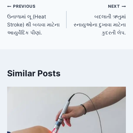
Post
PREVIOUS
NEXT
ઉનાળામાં લૂ (Heat
બદલાતી ઋતુમાં
navigation
Stroke) થી બચવા માટેના
સ્નાયુઓના દુખાવા માટેના
આયુર્વેદિક પીણાં.
કુદરતી લેપ.
Similar Posts