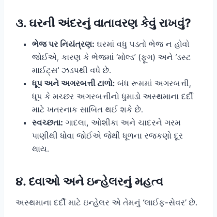
૩. ઘરની અંદરનું વાતાવરણ કેવું રાખવું?
ભેજ પર નિયંત્રણ:
ઘરમાં વધુ પડતો ભેજ ન હોવો
જોઈએ, કારણ કે ભેજમાં ‘મોલ્ડ’ (ફૂગ) અને ‘ડસ્ટ
માઈટ્સ’ ઝડપથી વધે છે.
ધૂપ અને અગરબત્તી ટાળો:
બંધ રૂમમાં અગરબત્તી,
ધૂપ કે મચ્છર અગરબત્તીનો ધુમાડો અસ્થમાના દર્દી
માટે ખતરનાક સાબિત થઈ શકે છે.
સ્વચ્છતા:
ગાદલા, ઓશીકા અને ચાદરને ગરમ
પાણીથી ધોવા જોઈએ જેથી ધૂળના રજકણો દૂર
થાય.
૪. દવાઓ અને ઇન્હેલરનું મહત્વ
અસ્થમાના દર્દી માટે ઇન્હેલર એ તેમનું ‘લાઈફ-સેવર’ છે.