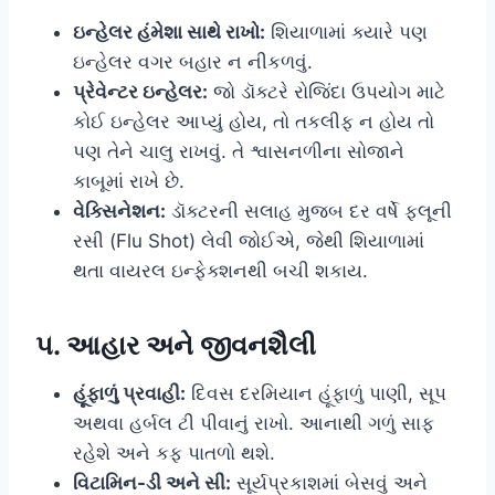
ઇન્હેલર હંમેશા સાથે રાખો:
શિયાળામાં ક્યારે પણ
ઇન્હેલર વગર બહાર ન નીકળવું.
પ્રેવેન્ટર ઇન્હેલર:
જો ડૉક્ટરે રોજિંદા ઉપયોગ માટે
કોઈ ઇન્હેલર આપ્યું હોય, તો તકલીફ ન હોય તો
પણ તેને ચાલુ રાખવું. તે શ્વાસનળીના સોજાને
કાબૂમાં રાખે છે.
વેક્સિનેશન:
ડૉક્ટરની સલાહ મુજબ દર વર્ષે ફ્લૂની
રસી (Flu Shot) લેવી જોઈએ, જેથી શિયાળામાં
થતા વાયરલ ઇન્ફેક્શનથી બચી શકાય.
૫. આહાર અને જીવનશૈલી
હૂંફાળું પ્રવાહી:
દિવસ દરમિયાન હૂંફાળું પાણી, સૂપ
અથવા હર્બલ ટી પીવાનું રાખો. આનાથી ગળું સાફ
રહેશે અને કફ પાતળો થશે.
વિટામિન-ડી અને સી:
સૂર્યપ્રકાશમાં બેસવું અને