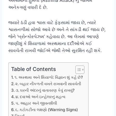
અસ્થમાના હુમલા (Asthma Attack) નું જોખમ
અનેકગણું વધારી દે છે.
જ્યારે ઠંડી હવા શ્વાસ વાટે ફેફસામાં જાય છે, ત્યારે
શ્વાસનળીમાં સોજો આવે છે અને તે સાંકડી થઈ જાય છે,
જેને ‘બ્રોન્કોસ્પેઝમ’ કહેવાય છે. આ લેખમાં આપણે
જાણીશું કે શિયાળામાં અસ્થમાના દર્દીઓએ કઈ
સાવચેતી રાખવી જોઈએ જેથી તેઓ સુરક્ષિત રહી શકે.
Table of Contents
૧. અસ્થમા અને શિયાળો: વિજ્ઞાન શું કહે છે?
૨. બહાર નીકળતી વખતે રાખવાની સાવચેતી
૩. ઘરની અંદરનું વાતાવરણ કેવું રાખવું?
૪. દવાઓ અને ઇન્હેલરનું મહત્વ
૫. આહાર અને જીવનશૈલી
૬. કટોકટીના લક્ષણો (Warning Signs)