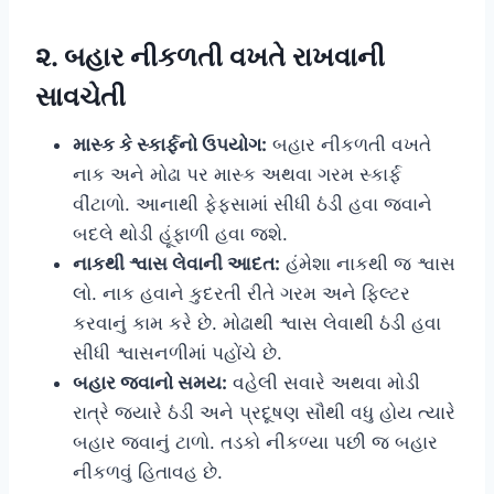
૨. બહાર નીકળતી વખતે રાખવાની
સાવચેતી
માસ્ક કે સ્કાર્ફનો ઉપયોગ:
બહાર નીકળતી વખતે
નાક અને મોઢા પર માસ્ક અથવા ગરમ સ્કાર્ફ
વીંટાળો. આનાથી ફેફસામાં સીધી ઠંડી હવા જવાને
બદલે થોડી હૂંફાળી હવા જશે.
નાકથી શ્વાસ લેવાની આદત:
હંમેશા નાકથી જ શ્વાસ
લો. નાક હવાને કુદરતી રીતે ગરમ અને ફિલ્ટર
કરવાનું કામ કરે છે. મોઢાથી શ્વાસ લેવાથી ઠંડી હવા
સીધી શ્વાસનળીમાં પહોંચે છે.
બહાર જવાનો સમય:
વહેલી સવારે અથવા મોડી
રાત્રે જ્યારે ઠંડી અને પ્રદૂષણ સૌથી વધુ હોય ત્યારે
બહાર જવાનું ટાળો. તડકો નીકળ્યા પછી જ બહાર
નીકળવું હિતાવહ છે.