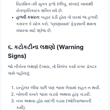
વિટામિન-સી યુક્ત ફળો (લીંબુ, સંતરા) ખાવાથી
રોગપ્રતિકારક શક્તિ વધે છે.
હળવી કસરત:
બહાર ઠંડી હોય તો ઘરમાં જ હળવી
કસરત કે યોગ કરો. ‘પ્રાણાયામ’ ફેફસાની ક્ષમતા
વધારવા માટે શ્રેષ્ઠ છે.
૬. કટોકટીના લક્ષણો (Warning
Signs)
જો નીચેના લક્ષણો દેખાય, તો વિલંબ કર્યા વગર ડૉક્ટર
પાસે પહોંચવું:
ઇન્હેલર લીધા પછી પણ શ્વાસ લેવામાં રાહત ન થવી.
બોલતી વખતે શ્વાસ ચડવો અથવા હાંફ ચડવી.
નખ અથવા હોઠ વાદળી પડવા (ઓક્સિજનની
કમી).