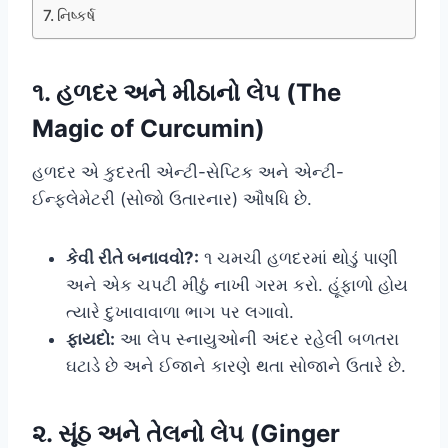
નિષ્કર્ષ
૧. હળદર અને મીઠાનો લેપ (The
Magic of Curcumin)
હળદર એ કુદરતી એન્ટી-સેપ્ટિક અને એન્ટી-
ઈન્ફ્લેમેટરી (સોજો ઉતારનાર) ઔષધિ છે.
કેવી રીતે બનાવવો?:
૧ ચમચી હળદરમાં થોડું પાણી
અને એક ચપટી મીઠું નાખી ગરમ કરો. હૂંફાળો હોય
ત્યારે દુખાવાવાળા ભાગ પર લગાવો.
ફાયદો:
આ લેપ સ્નાયુઓની અંદર રહેલી બળતરા
ઘટાડે છે અને ઈજાને કારણે થતા સોજાને ઉતારે છે.
૨. સૂંઠ અને તેલનો લેપ (Ginger