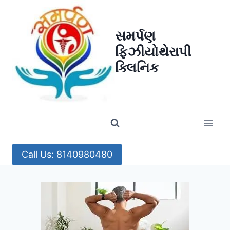
Skip
to
સમર્પણ
content
ફિઝીયોથેરાપી
ક્લિનિક
Call Us: 8140980480