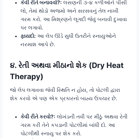
કેવી રીતે બનાવવો?:
લસણની ૩-૪ કળીઓને પીસી
લો, તેમાં થોડો અજમો અને સરસવનું તેલ નાખી
ગરમ કરો. આ મિશ્રણને લૂગદી જેવું બનાવી દુખાવા
પર લગાવો.
ફાયદો:
આ લેપ ઊંડે સુધી ઉતરીને સ્નાયુઓને
નરમાશ આપે છે.
૪. રેતી અથવા મીઠાનો શેક (Dry Heat
Therapy)
જો લેપ લગાવવા જેવી સ્થિતિ ન હોય, તો પોટલી દ્વારા
શેક કરવો એ પણ એક પ્રકારનો બાહ્ય ઉપચાર છે.
કેવી રીતે કરવો?:
લોખંડની તવી પર મીઠું અથવા રેતી
ગરમ કરી તેને કપડાની પોટલીમાં બાંધી દો. આ
પોટલીથી સ્નાયુ પર શેક કરો.