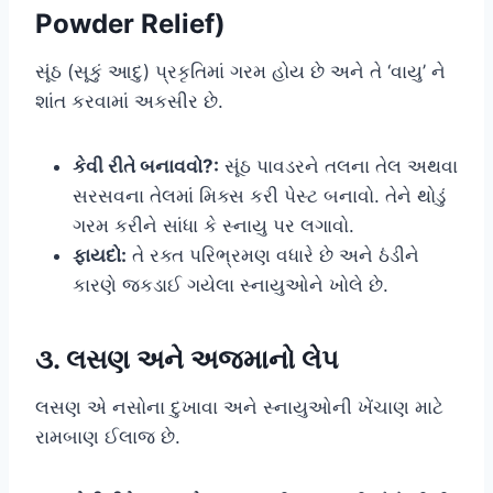
Powder Relief)
સૂંઠ (સૂકું આદુ) પ્રકૃતિમાં ગરમ હોય છે અને તે ‘વાયુ’ ને
શાંત કરવામાં અકસીર છે.
કેવી રીતે બનાવવો?:
સૂંઠ પાવડરને તલના તેલ અથવા
સરસવના તેલમાં મિક્સ કરી પેસ્ટ બનાવો. તેને થોડું
ગરમ કરીને સાંધા કે સ્નાયુ પર લગાવો.
ફાયદો:
તે રક્ત પરિભ્રમણ વધારે છે અને ઠંડીને
કારણે જકડાઈ ગયેલા સ્નાયુઓને ખોલે છે.
૩. લસણ અને અજમાનો લેપ
લસણ એ નસોના દુખાવા અને સ્નાયુઓની ખેંચાણ માટે
રામબાણ ઈલાજ છે.