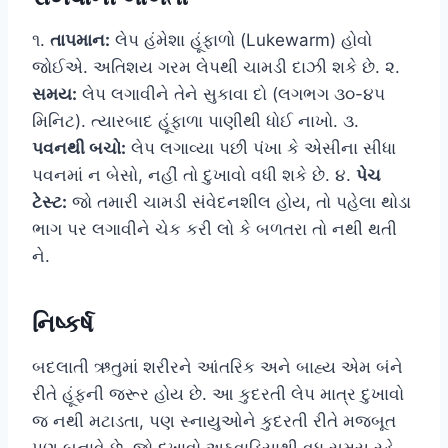
૧.
તાપમાન:
લેપ હંમેશા હૂંફાળો (Lukewarm) હોવો
જોઈએ. અતિશય ગરમ લેપથી ચામડી દાઝી શકે છે. ૨.
સમય:
લેપ લગાવીને તેને સુકાવા દો (લગભગ ૩૦-૪૫
મિનિટ). ત્યારબાદ હૂંફાળા પાણીથી ધોઈ નાખો. ૩.
પવનથી બચો:
લેપ લગાવ્યા પછી પંખા કે એસીના સીધા
પવનમાં ન બેસો, નહીં તો દુખાવો વધી શકે છે. ૪.
પેચ
ટેસ્ટ:
જો તમારી ચામડી સંવેદનશીલ હોય, તો પહેલા થોડા
ભાગ પર લગાવીને ચેક કરી લો કે બળતરા તો નથી થતી
ને.
નિષ્કર્ષ
બદલાતી ઋતુમાં શરીરને આંતરિક અને બાહ્ય એમ બંને
રીતે હૂંફની જરૂર હોય છે. આ કુદરતી લેપ માત્ર દુખાવો
જ નથી મટાડતા, પણ સ્નાયુઓને કુદરતી રીતે મજબૂત
પણ બનાવે છે. જો દુખાવો અઠવાડિયાથી વધુ સમય રહે