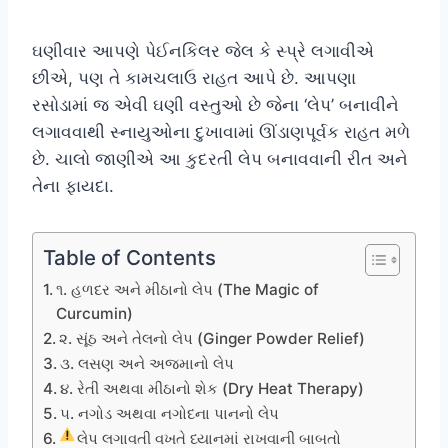
ઘણીવાર આપણે પેઈનકિલર જેલ કે સ્પ્રે લગાવીએ
છીએ, પણ તે કામચલાઉ રાહત આપે છે. આપણા
રસોડામાં જ એવી ઘણી વસ્તુઓ છે જેના ‘લેપ’ બનાવીને
લગાવવાથી સ્નાયુઓના દુખાવામાં ઊંડાણપૂર્વક રાહત મળે
છે. ચાલો જાણીએ આ કુદરતી લેપ બનાવવાની રીત અને
તેના ફાયદા.
Table of Contents
૧. હળદર અને મીઠાનો લેપ (The Magic of
Curcumin)
૨. સૂંઠ અને તેલનો લેપ (Ginger Powder Relief)
૩. લસણ અને અજમાનો લેપ
૪. રેતી અથવા મીઠાનો શેક (Dry Heat Therapy)
૫. નગોડ અથવા નગોદના પાનનો લેપ
લેપ લગાવતી વખતે ધ્યાનમાં રાખવાની બાબતો