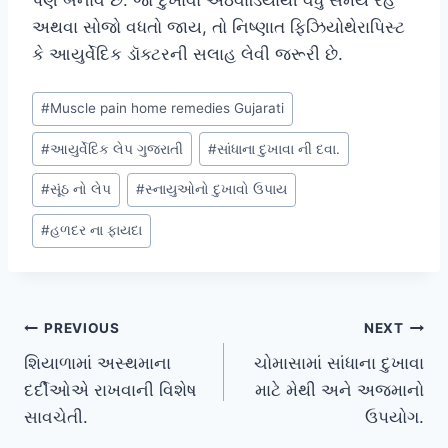
અથવા સોજો વધતો જાય, તો નિષ્ણાત ફિઝિયોથેરાપિસ્ટ
કે આયુર્વેદિક ડૉક્ટરની સલાહ લેવી જરૂરી છે.
Post
#
Muscle pain home remedies Gujarati
Tags:
#
આયુર્વેદિક લેપ ગુજરાતી
#
સાંધાના દુખાવા ની દવા.
#
સૂંઠ નો લેપ
#
સ્નાયુઓનો દુખાવો ઉપાય
#
હળદર ના ફાયદા
Post
PREVIOUS
NEXT
શિયાળામાં અસ્થમાના
ચોમાસામાં સાંધાના દુખાવા
navigation
દર્દીઓએ રાખવાની વિશેષ
માટે મેથી અને અજમાનો
સાવચેતી.
ઉપયોગ.