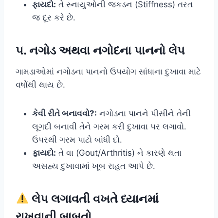
ફાયદો:
તે સ્નાયુઓની જકડન (Stiffness) તરત
જ દૂર કરે છે.
૫. નગોડ અથવા નગોદના પાનનો લેપ
ગામડાઓમાં નગોડના પાનનો ઉપયોગ સાંધાના દુખાવા માટે
વર્ષોથી થાય છે.
કેવી રીતે બનાવવો?:
નગોડના પાનને પીસીને તેની
લૂગદી બનાવી તેને ગરમ કરી દુખાવા પર લગાવો.
ઉપરથી ગરમ પાટો બાંધી દો.
ફાયદો:
તે વા (Gout/Arthritis) ને કારણે થતા
અસહ્ય દુખાવામાં ખૂબ રાહત આપે છે.
લેપ લગાવતી વખતે ધ્યાનમાં
રાખવાની બાબતો