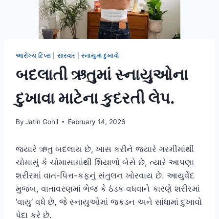
આરોગ્ય ટિપ્સ
|
સારવાર
|
સ્નાયુમાં દુખાવો
બદલાતી ઋતુમાં સ્નાયુઓના
દુખાવા માટેના કુદરતી લેપ.
By
Jatin Gohil
February 14, 2026
જ્યારે ઋતુ બદલાય છે, ખાસ કરીને જ્યારે ગરમીમાંથી
ચોમાસું કે ચોમાસામાંથી શિયાળો બેસે છે, ત્યારે આપણા
શરીરમાં વાત-પિત્ત-કફનું સંતુલન ખોરવાય છે. આયુર્વેદ
મુજબ, વાતાવરણમાં ભેજ કે ઠંડક વધવાને કારણે શરીરમાં
‘વાયુ’ વધે છે, જે સ્નાયુઓમાં જકડન અને સાંધામાં દુખાવો
પેદા કરે છે.