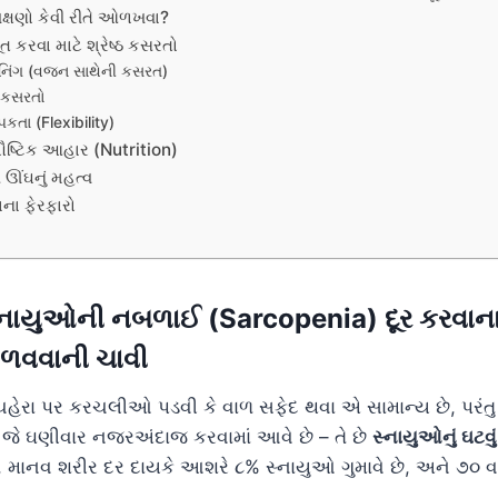
 લક્ષણો કેવી રીતે ઓળખવા?
 કરવા માટે શ્રેષ્ઠ કસરતો
ટ્રેનિંગ (વજન સાથેની કસરત)
ટ કસરતો
પકતા (Flexibility)
પૌષ્ટિક આહાર (Nutrition)
 ઊંઘનું મહત્વ
ાના ફેરફારો
સ્નાયુઓની નબળાઈ (Sarcopenia) દૂર કરવાના
 જાળવવાની ચાવી
ચહેરા પર કરચલીઓ પડવી કે વાળ સફેદ થવા એ સામાન્ય છે, પરં
 જે ઘણીવાર નજરઅંદાજ કરવામાં આવે છે – તે છે
સ્નાયુઓનું ઘટવ
ી, માનવ શરીર દર દાયકે આશરે ૮% સ્નાયુઓ ગુમાવે છે, અને ૭૦ વ