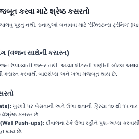
બૂત કરવા માટે શ્રેષ્ઠ કસરતો
ચાલવું પૂરતું નથી. સ્નાયુઓ બનાવવા માટે ‘રેઝિસ્ટન્સ ટ્રેનિંગ’ (
રેનિંગ (વજન સાથેની કસરત)
વજન ઉપાડવાની જરૂર નથી. અડધા લીટરની પાણીની બોટલ અથવા ન
ી કસરત કરવાથી બાઇસેપ્સ અને ખભા મજબૂત થાય છે.
કસરતો
ats):
ખુરશી પર બેસવાની અને ઉભા થવાની ક્રિયા ૧૦ થી ૧૫ વા
્વશ્રેષ્ઠ કસરત છે.
 (Wall Push-ups):
દીવાલના ટેકે ઉભા રહીને પુશ-અપ્સ કરવાથ
ત થાય છે.