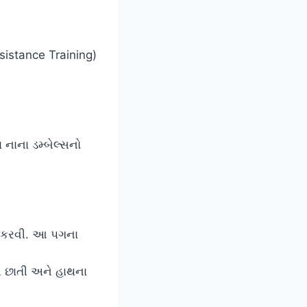
Resistance Training)
ાના ડમ્બેલ્સનો
ર કરવી. આ પગના
ી છાતી અને હાથના