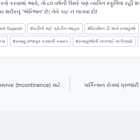
કરવામાં આવે, તો ૮૦ વર્ષની ઉંમરે પણ વ્યક્તિ સ્ફૂર્તિલા રહી શક
 શરીરનું ‘એન્જિન’ છે; તેને કાટ ન લાગવા દો!
nt Gujarati
#
વડીલો માટે પ્રોટીન આહાર
#
વિટામિન ડી અને સ્નાયુઓ
િપ્સ
#
સ્નાયુ મજબૂત કરવાની કસરત
#
સ્નાયુઓની નબળાઈ ના ઉપાયો
મસ્યા (Incontinence) માટે
પાર્કિન્સન રોગમાં ધ્રુજાર