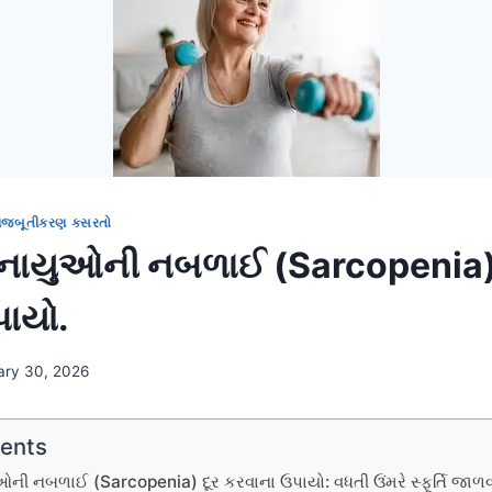
મજબૂતીકરણ કસરતો
સ્નાયુઓની નબળાઈ (Sarcopenia)
પાયો.
ary 30, 2026
tents
ુઓની નબળાઈ (Sarcopenia) દૂર કરવાના ઉપાયો: વધતી ઉંમરે સ્ફૂર્તિ જાળ