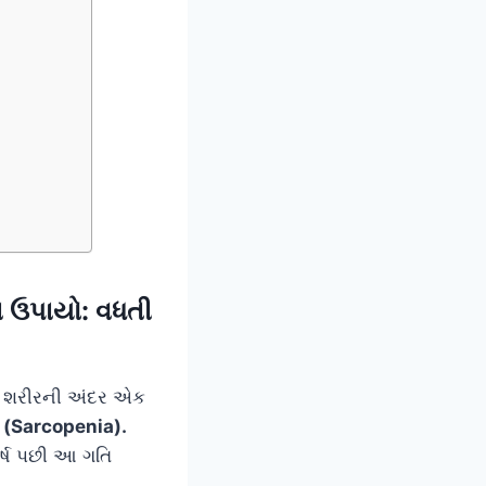
 ઉપાયો: વધતી
તુ શરીરની અંદર એક
ું (Sarcopenia).
ર્ષ પછી આ ગતિ