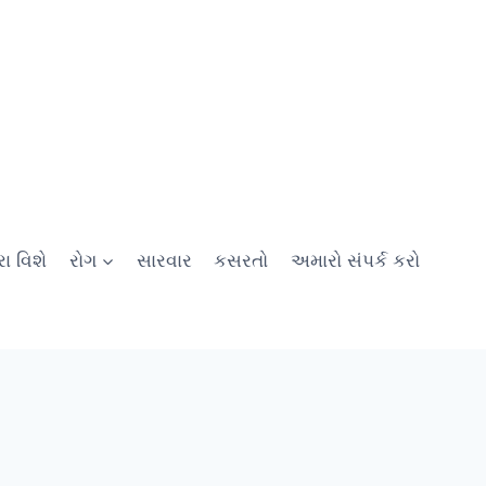
ા વિશે
રોગ
સારવાર
કસરતો
અમારો સંપર્ક કરો