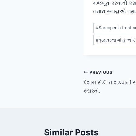
મજબૂત કરવાની કસરતો 
તમારા સ્નાયુઓ તમારા
Post
#
Sarcopenia treatme
Tags:
#
વૃદ્ધાવસ્થા માં હેલ્થ ટ
Post
PREVIOUS
પેશાબ રોકી ન શકવાની સ
navigation
કસરતો.
Similar Posts