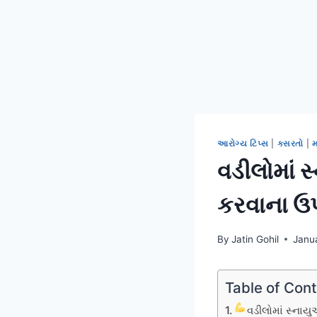
આરોગ્ય ટિપ્સ
|
કસરતો
|
વડીલોમાં 
કરવાના ઉ
By
Jatin Gohil
Janu
Table of Con
વડીલોમાં સ્નાય