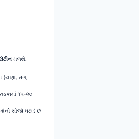
્રોટીન
મળશે.
ોળ (ચણા, મગ,
તડકામાં ૧૫-૨૦
નો સોજો ઘટાડે છે