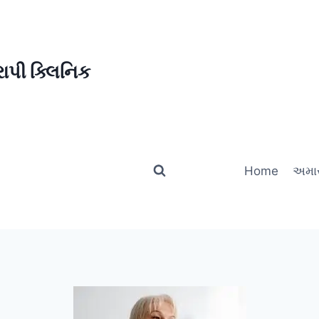
ાપી ક્લિનિક
Home
અમાર