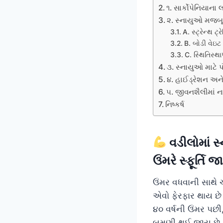
૧. સાર્કોપેનિયાના
૨. સ્નાયુઓ મજબૂત
A. સ્ટ્રેન્થ 
B. બોડી વેઇ
C. સ્થિતિસ્થા
૩. સ્નાયુઓ માટે 
૪. હાઈડ્રેશન અને
૫. જીવનશૈલીમાં ન
નિષ્કર્ષ
વડીલોમાં 
ઉંમરે સ્ફૂર્તિ
ઉંમર વધવાની સાથે 
એવો ફેરફાર થાય છે
૪૦ વર્ષની ઉંમર પછ
બમણી થઈ જાય છે.