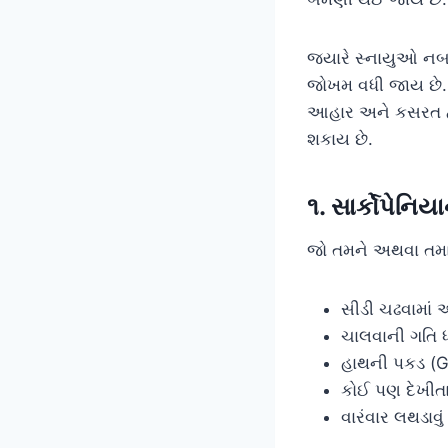
જ્યારે સ્નાયુઓ નબળા
જોખમ વધી જાય છે. આ 
આહાર અને કસરત દ્
શકાય છે.
૧. સાર્કોપેનિ
જો તમને અથવા તમાર
સીડી ચઢવામાં 
ચાલવાની ગતિ ધ
હાથની પકડ (Gr
કોઈ પણ દેખીત
વારંવાર લથડાવુ