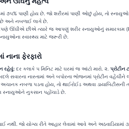
અને ઊંઘનું મહત્વ
ાં ૭૫% પાણી હોય છે. જો શરીરમાં પાણી ઓછું હોય, તો સ્નાયુઓમ
છે અને નબળાઈ લાગે છે.
ણે ઊંઘીએ છીએ ત્યારે જ આપણું શરીર સ્નાયુઓનું સમારકામ (Re
નાયુઓના સ્વાસ્થ્ય માટે જરૂરી છે.
ં નાના ફેરફારો
 રહેવું:
દર કલાકે ૫ મિનિટ માટે ઘરમાં જ આંટો મારો. ૨.
પ્રોટીન 
ે બદલે સવારના નાસ્તામાં અને બપોરના ભોજનમાં પ્રોટીન વહેંચીને 
 અચાનક નબળા પડતા હોય, તો થાઈરોઈડ અથવા ડાયાબિટીસની ત
્નાયુઓને નુકસાન પહોંચાડે છે.
બળાઈ નથી. જો યોગ્ય રીતે આહાર લેવામાં આવે અને અઠવાડિયામાં 