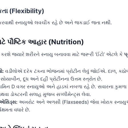
કતા (Flexibility)
ગ કરવાથી સ્નાયુઓ લવચીક રહે છે અને જકડાઈ જતા નથી.
ાટે પૌષ્ટિક આહાર (Nutrition)
કરશે જ્યારે શરીરને સ્નાયુ બનાવવા માટે જરૂરી ‘ઈંટો’ એટલે કે
પ
ો:
વડીલોએ દરેક ટંકના ભોજનમાં પ્રોટીન લેવું જોઈએ. દાળ, કઠ
સોયાબીન, દૂધ અને દહીં પ્રોટીનના ઉત્તમ સ્ત્રોત છે.
ામિન D વગર સ્નાયુઓ અને હાડકાં નબળા રહે છે. સવારના કુમળા 
અથવા ડોક્ટરની સલાહ મુજબ સપ્લીમેન્ટ્સ લેવા.
 એસિડ્સ:
અખરોટ અને અળસી (Flaxseeds) જેવા ખોરાક સ્નાયુઓ
ક્ષમતા વધારે છે.