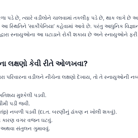
 પડે છે, ત્યારે વડીલોને ચાલવામાં તકલીફ પડે છે, થાક લાગે છે અ
સ્થિતિને ‘સાર્કોપેનિયા’ કહેવામાં આવે છે. પરંતુ આધુનિક વિજ્ઞાન
વારા સ્નાયુઓના આ ઘટાડાને રોકી શકાય છે અને સ્નાયુઓને ફ
યાના લક્ષણો કેવી રીતે ઓળખવા?
ા પરિવારના વડીલને નીચેના લક્ષણો દેખાય, તો તે સ્નાયુઓની ન
અતિશય મુશ્કેલી પડવી.
ીમી પડી જવી.
ip) નબળી પડવી (દા.ત. બરણીનું ઢાંકણ ન ખોલી શકવું).
ા કારણ વગર વજન ઘટવું.
ં અથવા સંતુલન ગુમાવવું.