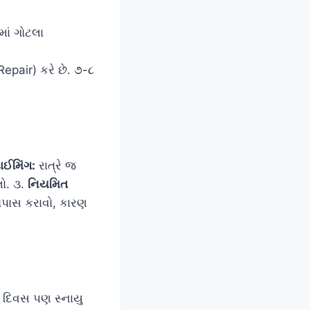
ાં ગોટલા
pair) કરે છે. ૭-૮
ટાઈમિંગ:
રાત્રે જ
લો. ૩.
નિયમિત
પાસ કરાવો, કારણ
૩ દિવસ પણ સ્નાયુ