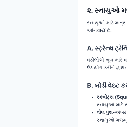
૨. સ્નાયુઓ મજ
સ્નાયુઓ માટે માત્ર 
અનિવાર્ય છે.
A. સ્ટ્રેન્થ ટ્
વડીલોએ ખૂબ ભારે 
ઉપયોગ કરીને હાથન
B. બોડી વેઇટ 
સ્ક્વોટ્સ (Squ
સ્નાયુઓ માટે સર
વોલ પુશ-અપ્સ
સ્નાયુઓ મજબૂ