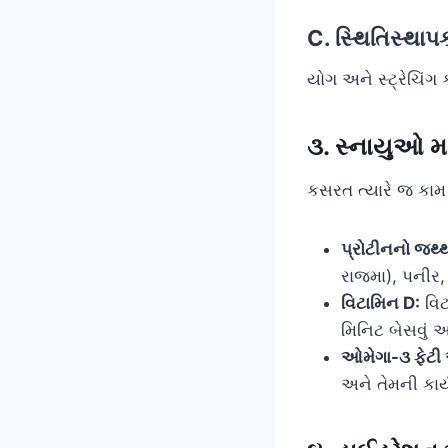
C. સ્થિતિસ્થાપ
યોગ અને સ્ટ્રેચિં
૩. સ્નાયુઓ મ
કસરત ત્યારે જ કામ 
પ્રોટીનનો જથ્થ
રાજમા), પનીર, 
વિટામિન D:
વિટ
મિનિટ બેસવું 
ઓમેગા-૩ ફેટી
અને તેમની કાર્ય