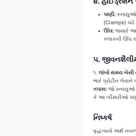
૪. હાઈડ્રેશન 
પાણી:
સ્નાયુઓમ
(Cramps) ચઢે 
ઊંઘ:
જ્યારે આપ
કલાકની ઊંઘ સ્
૫. જીવનશૈલીમા
૧.
લાંબો સમય બેસી ન
ભારે પ્રોટીન લેવાન
તપાસ:
જો સ્નાયુઓ
કે આ બીમારીઓ પણ સ
નિષ્કર્ષ
વૃદ્ધત્વનો અર્થ ન