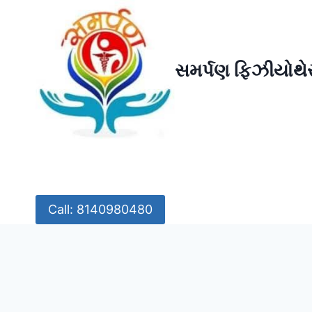
Skip
to
content
સમર્પણ ફિઝીયોથેર
Call: 8140980480