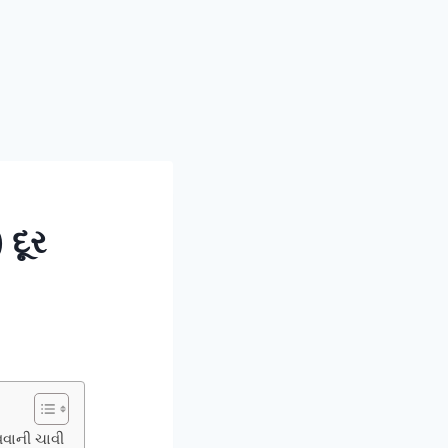
 દૂર
વવાની ચાવી