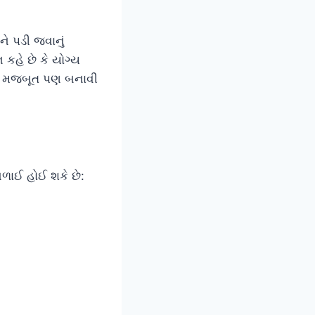
ને પડી જવાનું
 કહે છે કે યોગ્ય
રી મજબૂત પણ બનાવી
બળાઈ હોઈ શકે છે: