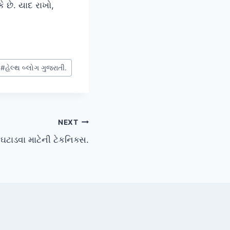
ે છે. યાદ રાખો,
#
હેલ્થ બ્લોગ ગુજરાતી.
NEXT
ી ઘટાડવા માટેની ટેકનિક્સ.