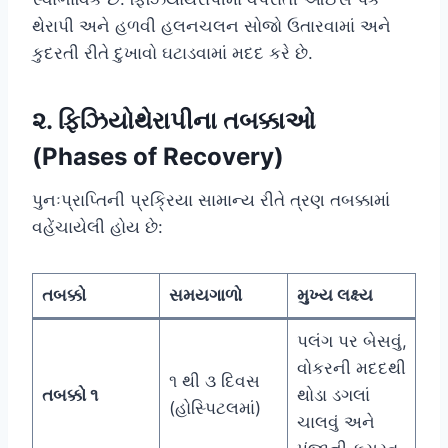
થેરાપી અને હળવી હલનચલન સોજો ઉતારવામાં અને
કુદરતી રીતે દુખાવો ઘટાડવામાં મદદ કરે છે.
૨. ફિઝિયોથેરાપીના તબક્કાઓ
(Phases of Recovery)
પુનઃપ્રાપ્તિની પ્રક્રિયા સામાન્ય રીતે ત્રણ તબક્કામાં
વહેંચાયેલી હોય છે:
તબક્કો
સમયગાળો
મુખ્ય લક્ષ્ય
પલંગ પર બેસવું,
વોકરની મદદથી
૧ થી ૩ દિવસ
તબક્કો ૧
થોડા ડગલાં
(હોસ્પિટલમાં)
ચાલવું અને