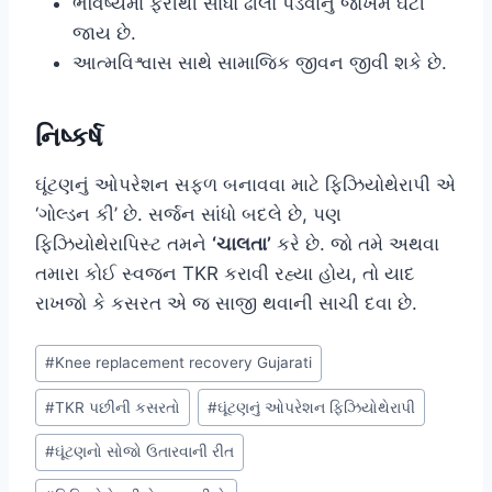
ભવિષ્યમાં ફરીથી સાંધો ઢીલો પડવાનું જોખમ ઘટી
જાય છે.
આત્મવિશ્વાસ સાથે સામાજિક જીવન જીવી શકે છે.
નિષ્કર્ષ
ઘૂંટણનું ઓપરેશન સફળ બનાવવા માટે ફિઝિયોથેરાપી એ
‘ગોલ્ડન કી’ છે. સર્જન સાંધો બદલે છે, પણ
ફિઝિયોથેરાપિસ્ટ તમને
‘ચાલતા’
કરે છે. જો તમે અથવા
તમારા કોઈ સ્વજન TKR કરાવી રહ્યા હોય, તો યાદ
રાખજો કે કસરત એ જ સાજી થવાની સાચી દવા છે.
Post
#
Knee replacement recovery Gujarati
Tags:
#
TKR પછીની કસરતો
#
ઘૂંટણનું ઓપરેશન ફિઝિયોથેરાપી
#
ઘૂંટણનો સોજો ઉતારવાની રીત