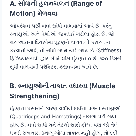
A. સાંધાની હલનચલન (Range of
Motion) મેળવવા
ઓપરેશન પછી નવો સાંધો નાખવામાં આવે છે, પરંતુ
સ્નાયુઓ અને પેશીઓ જકડાઈ ગયેલા હોય છે. જો
શરૂઆતના દિવસોમાં ઘૂંટણને વાળવાની કસરત ન
કરવામાં આવે, તો સાંધો જામ થઈ જાય છે (Stiffness).
ફિઝિયોથેરાપી દ્વારા ધીમે-ધીમે ઘૂંટણને ૦ થી ૧૨૦ ડિગ્રી
સુધી વાળવાની પ્રેક્ટિસ કરાવવામાં આવે છે.
B. સ્નાયુઓની તાકાત વધારવા (Muscle
Strengthening)
ઘૂંટણના ઘસારાને કારણે વર્ષોથી દર્દીના પગના સ્નાયુઓ
(Quadriceps and Hamstrings) નબળા પડી ગયા
હોય છે. નવો સાંધો ગમે તેટલો સારો હોય, પણ જો તેને
પકડી રાખનારા સ્નાયુઓમાં તાકાત નહીં હોય, તો દર્દી