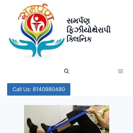
Skip
to
સમર્પણ
content
ફિઝીયોથેરાપી
ક્લિનિક
Call Us: 8140980480