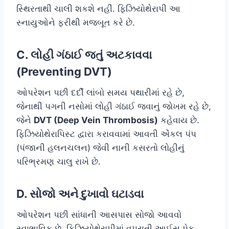
સ્થિરતાથી ચાલી શકશે નહીં. ફિઝિયોથેરાપી આ
સ્નાયુઓને ફરીથી મજબૂત કરે છે.
C. લોહી ગંઠાઈ જતું અટકાવવા
(Preventing DVT)
ઓપરેશન પછી દર્દી લાંબો સમય પથારીમાં રહે છે,
જેનાથી પગની નસોમાં લોહી ગંઠાઈ જવાનું જોખમ રહે છે,
જેને
DVT (Deep Vein Thrombosis)
કહેવાય છે.
ફિઝિયોથેરાપિસ્ટ દ્વારા કરાવવામાં આવતી એંકલ પંપ
(પંજાની હલનચલન) જેવી નાની કસરતો લોહીનું
પરિભ્રમણ ચાલુ રાખે છે.
D. સોજો અને દુખાવો ઘટાડવા
ઓપરેશન પછી સાંધાની આસપાસ સોજો આવવો
સ્વાભાવિક છે. ફિઝિયોથેરાપીમાં વપરાતી આઈસ પેક