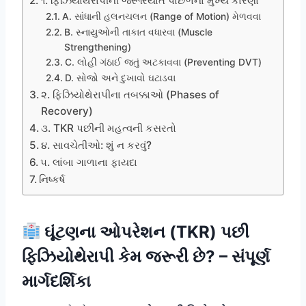
૧. ફિઝિયોથેરાપીની જરૂરિયાત પાછળના મુખ્ય કારણો
A. સાંધાની હલનચલન (Range of Motion) મેળવવા
B. સ્નાયુઓની તાકાત વધારવા (Muscle
Strengthening)
C. લોહી ગંઠાઈ જતું અટકાવવા (Preventing DVT)
D. સોજો અને દુખાવો ઘટાડવા
૨. ફિઝિયોથેરાપીના તબક્કાઓ (Phases of
Recovery)
૩. TKR પછીની મહત્વની કસરતો
૪. સાવચેતીઓ: શું ન કરવું?
૫. લાંબા ગાળાના ફાયદા
નિષ્કર્ષ
ઘૂંટણના ઓપરેશન (TKR) પછી
ફિઝિયોથેરાપી કેમ જરૂરી છે? – સંપૂર્ણ
માર્ગદર્શિકા