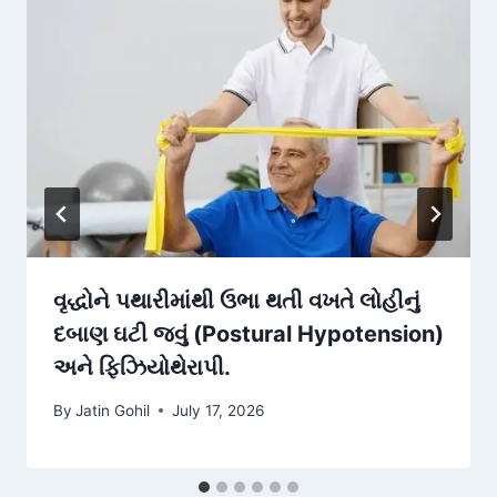
વૃદ્ધોને પથારીમાંથી ઉભા થતી વખતે લોહીનું
દબાણ ઘટી જવું (Postural Hypotension)
અને ફિઝિયોથેરાપી.
By
Jatin Gohil
July 17, 2026