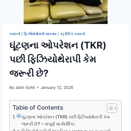
કસરતો
|
ફિઝીયોથેરાપી સારવાર
|
સ્ટ્રેચિંગ કસરતો
ઘૂંટણના ઓપરેશન (TKR)
પછી ફિઝિયોથેરાપી કેમ
જરૂરી છે?
By
Jatin Gohil
January 12, 2026
Table of Contents
ઘૂંટણના ઓપરેશન (TKR) પછી ફિઝિયોથેરાપી કેમ
જરૂરી છે? – સંપૂર્ણ માર્ગદર્શિકા