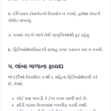
૨. ઈન્ડિયન ટોયલેટનો ઉપયોગ ન કરવો, હંમેશા વેસ્ટર્ન
કોમોડ વાપરવું.
૩. પગમાં ઝટકો લાગે તેવી પ્રવૃત્તિઓથી દૂર રહેવું.
૪. ફિઝિયોથેરાપિસ્ટની સલાહ વગર કસરત બંધ ન કરવી.
૫. લાંબા ગાળાના ફાયદા
જે દર્દીઓ નિયમિત ૩ થી ૬ મહિના ફિઝિયોથેરાપી કરે
છે, તેઓ:
કોઈ પણ લાકડી કે ટેકા વગર ચાલી શકે છે.
સીડી ચઢવા-ઉતરવામાં તકલીફ પડતી નથી.