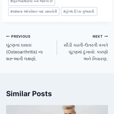
#
ફિઝિયોથેરાપી કેમ જરૂરી છે
#
સાંધાના ઓપરેશન બાદ સાવચેતી
#
હેલ્થ ટિપ્સ ગુજરાતી.
Post
PREVIOUS
NEXT
ઘૂંટણના ઘસારા
સીડી ચઢતી-ઉતરતી વખતે
navigation
(Osteoarthritis) ના
ઘૂંટણમાં દુખાવો: કારણો
શરૂઆતી લક્ષણો.
અને નિવારણ.
Similar Posts