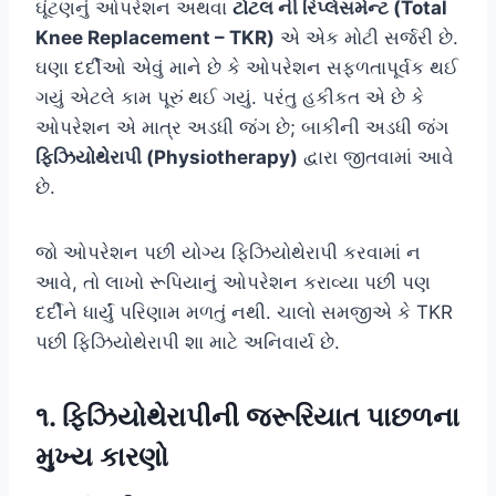
ઘૂંટણનું ઓપરેશન અથવા
ટોટલ ની રિપ્લેસમેન્ટ (Total
Knee Replacement – TKR)
એ એક મોટી સર્જરી છે.
ઘણા દર્દીઓ એવું માને છે કે ઓપરેશન સફળતાપૂર્વક થઈ
ગયું એટલે કામ પૂરું થઈ ગયું. પરંતુ હકીકત એ છે કે
ઓપરેશન એ માત્ર અડધી જંગ છે; બાકીની અડધી જંગ
ફિઝિયોથેરાપી (Physiotherapy)
દ્વારા જીતવામાં આવે
છે.
જો ઓપરેશન પછી યોગ્ય ફિઝિયોથેરાપી કરવામાં ન
આવે, તો લાખો રૂપિયાનું ઓપરેશન કરાવ્યા પછી પણ
દર્દીને ધાર્યું પરિણામ મળતું નથી. ચાલો સમજીએ કે TKR
પછી ફિઝિયોથેરાપી શા માટે અનિવાર્ય છે.
૧. ફિઝિયોથેરાપીની જરૂરિયાત પાછળના
મુખ્ય કારણો