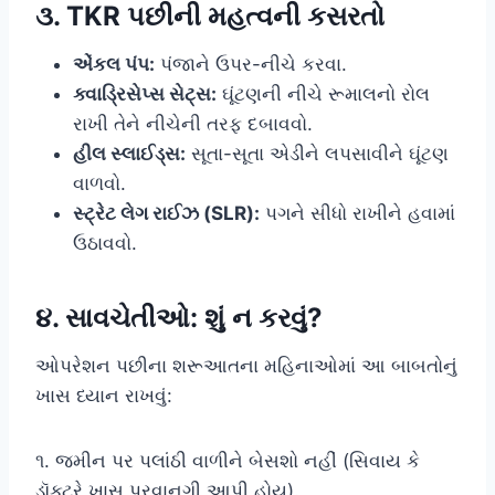
૩. TKR પછીની મહત્વની કસરતો
એંકલ પંપ:
પંજાને ઉપર-નીચે કરવા.
ક્વાડ્રિસેપ્સ સેટ્સ:
ઘૂંટણની નીચે રૂમાલનો રોલ
રાખી તેને નીચેની તરફ દબાવવો.
હીલ સ્લાઈડ્સ:
સૂતા-સૂતા એડીને લપસાવીને ઘૂંટણ
વાળવો.
સ્ટ્રેટ લેગ રાઈઝ (SLR):
પગને સીધો રાખીને હવામાં
ઉઠાવવો.
૪. સાવચેતીઓ: શું ન કરવું?
ઓપરેશન પછીના શરૂઆતના મહિનાઓમાં આ બાબતોનું
ખાસ ધ્યાન રાખવું:
૧. જમીન પર પલાંઠી વાળીને બેસશો નહીં (સિવાય કે
ડૉક્ટરે ખાસ પરવાનગી આપી હોય).