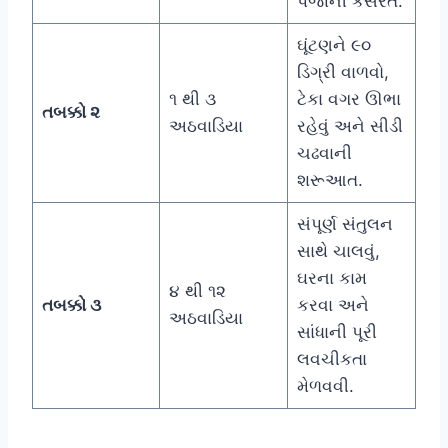
પંજાની કસરત.
ઘૂંટણને ૯૦
ડિગ્રી વાળવો,
૧ થી ૩
ટેકા વગર ઊભા
તબક્કો ૨
અઠવાડિયા
રહેવું અને સીડી
ચઢવાની
શરૂઆત.
સંપૂર્ણ સંતુલન
સાથે ચાલવું,
ઘરના કામ
૪ થી ૧૨
તબક્કો ૩
કરવા અને
અઠવાડિયા
સાંધાની પૂરી
લવચીકતા
મેળવવી.