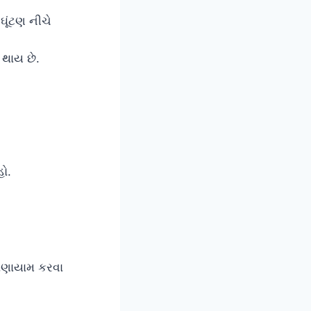
ઘૂંટણ નીચે
 થાય છે.
હો.
રાણાયામ કરવા