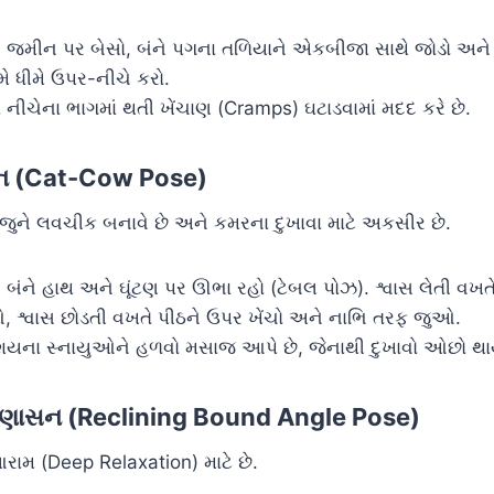
:
જમીન પર બેસો, બંને પગના તળિયાને એકબીજા સાથે જોડો અને ઘ
મે ધીમે ઉપર-નીચે કરો.
ા નીચેના ભાગમાં થતી ખેંચાણ (Cramps) ઘટાડવામાં મદદ કરે છે.
ન (Cat-Cow Pose)
ે લવચીક બનાવે છે અને કમરના દુખાવા માટે અકસીર છે.
:
બંને હાથ અને ઘૂંટણ પર ઊભા રહો (ટેબલ પોઝ). શ્વાસ લેતી વખતે
 શ્વાસ છોડતી વખતે પીઠને ઉપર ખેંચો અને નાભિ તરફ જુઓ.
ાશયના સ્નાયુઓને હળવો મસાજ આપે છે, જેનાથી દુખાવો ઓછો થા
 કોણાસન (Reclining Bound Angle Pose)
ામ (Deep Relaxation) માટે છે.