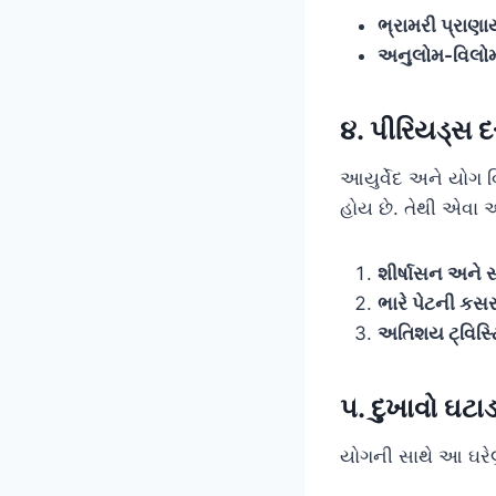
ભ્રામરી પ્રાણા
અનુલોમ-વિલો
૪. પીરિયડ્સ
આયુર્વેદ અને યોગ 
હોય છે. તેથી એવા
શીર્ષાસન અને સ
ભારે પેટની કસર
અતિશય ટ્વિસ્ટ
૫. દુખાવો ઘટા
યોગની સાથે આ ઘરે