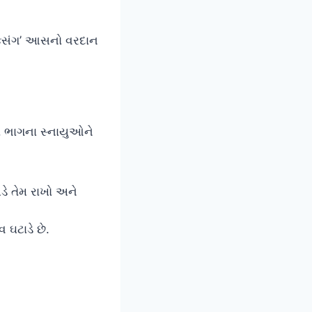
ક્સિંગ’ આસનો વરદાન
 ભાગના સ્નાયુઓને
ે તેમ રાખો અને
ઘટાડે છે.