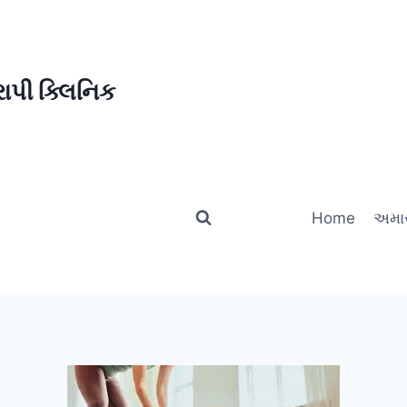
ાપી ક્લિનિક
Home
અમાર