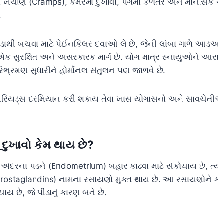
ાં ખેંચાણ (Cramps), કમરમાં દુખાવો, પગમાં કળતર અને માનસિક ચ
.
ડાથી બચવા માટે પેઈનકિલર દવાઓ લે છે, જેની લાંબા ગાળે આડ
 એક સુરક્ષિત અને અસરકારક માર્ગ છે. યોગ માત્ર સ્નાયુઓને આ
િભ્રમણ સુધારીને હોર્મોનલ સંતુલન પણ જાળવે છે.
રિયડ્સ દરમિયાન કરી શકાય તેવા ખાસ યોગાસનો અને સાવચેતી
ં દુખાવો કેમ થાય છે?
ા અંદરના પડને (Endometrium) બહાર કાઢવા માટે સંકોચાય છે, ત્યા
્સ’ (Prostaglandins) નામના રસાયણો મુક્ત થાય છે. આ રસાયણોને 
ાય છે, જે પીડાનું કારણ બને છે.