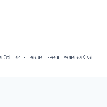
ા વિશે
રોગ
સારવાર
કસરતો
અમારો સંપર્ક કરો