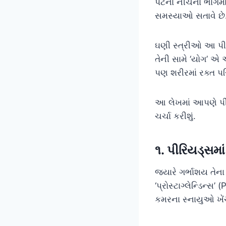
પેટના નીચેના ભાગમ
સમસ્યાઓ સતાવે છે
ઘણી સ્ત્રીઓ આ પી
તેની સામે ‘યોગ’ એ
પણ શરીરમાં રક્ત પર
આ લેખમાં આપણે પી
ચર્ચા કરીશું.
૧. પીરિયડ્સમા
જ્યારે ગર્ભાશય તેન
‘પ્રોસ્ટાગ્લેન્ડિન
કમરના સ્નાયુઓ ખેંચ