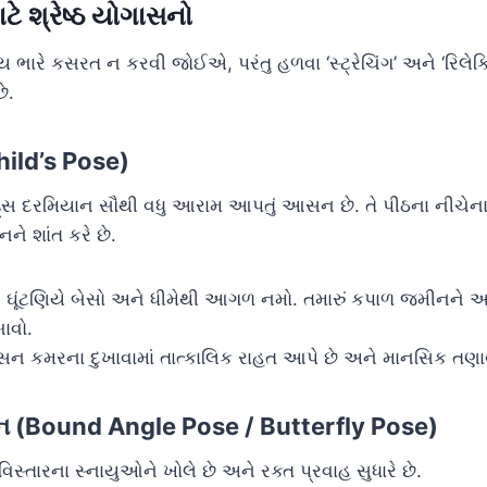
ટે શ્રેષ્ઠ યોગાસનો
ભારે કસરત ન કરવી જોઈએ, પરંતુ હળવા ‘સ્ટ્રેચિંગ’ અને ‘રિલે
ે.
ild’s Pose)
સ દરમિયાન સૌથી વધુ આરામ આપતું આસન છે. તે પીઠના નીચેના
નને શાંત કરે છે.
:
ઘૂંટણિયે બેસો અને ધીમેથી આગળ નમો. તમારું કપાળ જમીનને અડ
ાવો.
કમરના દુખાવામાં તાત્કાલિક રાહત આપે છે અને માનસિક તણાવ 
સન (Bound Angle Pose / Butterfly Pose)
સ્તારના સ્નાયુઓને ખોલે છે અને રક્ત પ્રવાહ સુધારે છે.