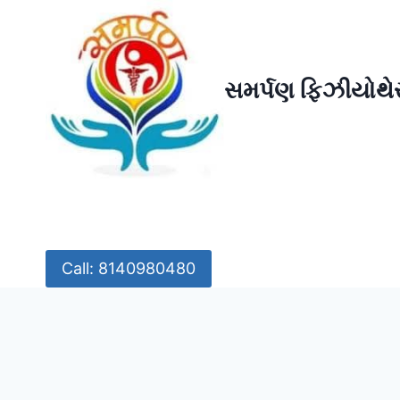
Skip
to
content
સમર્પણ ફિઝીયોથેર
Call: 8140980480