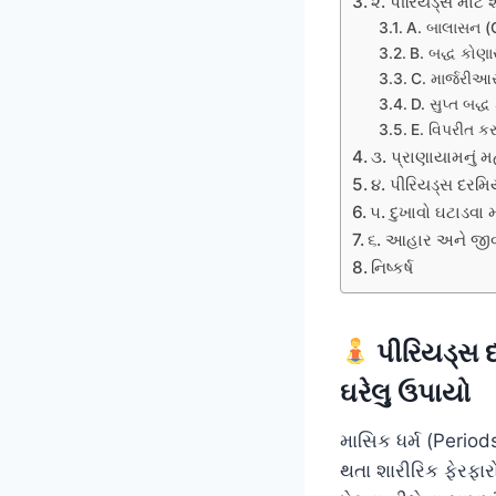
૨. પીરિયડ્સ માટે 
A. બાલાસન (C
B. બદ્ધ કોણ
C. માર્જરી
D. સુપ્ત બદ
E. વિપરીત ક
૩. પ્રાણાયામનું મ
૪. પીરિયડ્સ દર
૫. દુખાવો ઘટાડવા 
૬. આહાર અને જી
નિષ્કર્ષ
પીરિયડ્સ દ
ઘરેલુ ઉપાયો
માસિક ધર્મ (Period
થતા શારીરિક ફેરફા