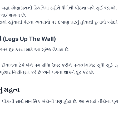
:
બદ્ધ કોણાસનની સ્થિતિમાં રહીને ધીમેથી પીઠના બળે સુઈ જાઓ. 
 લઈ શકાય છે.
ામાં રહેવાથી પેટના અવયવો પર દબાણ ઘટતું હોવાથી દુખાવો ઓછો
ી (Legs Up The Wall)
ર દૂર કરવા માટે આ શ્રેષ્ઠ ઉપાય છે.
:
દીવાલના ટેકે બંને પગ સીધા ઉપર કરીને ૫-૧૦ મિનિટ સુધી સૂઈ ર
પ્રેશર નિયંત્રિત કરે છે અને પગના થાકને દૂર કરે છે.
ું મહત્વ
િક પીડાની સાથે માનસિક બેચેની પણ હોય છે. આ સમયે નીચેના પ્