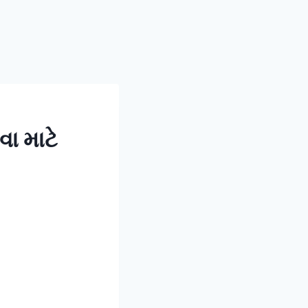
ા માટે