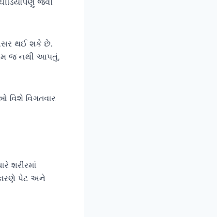
ીડિયાપણું જેવી
અસર થઈ શકે છે.
રામ જ નથી આપતું,
ઓ વિશે વિગતવાર
રે શરીરમાં
કારણે પેટ અને