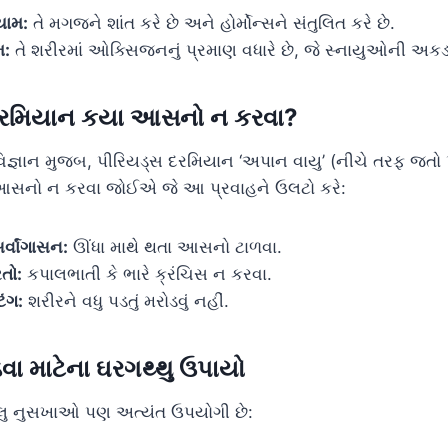
યામ:
તે મગજને શાંત કરે છે અને હોર્મોન્સને સંતુલિત કરે છે.
મ:
તે શરીરમાં ઓક્સિજનનું પ્રમાણ વધારે છે, જે સ્નાયુઓની અકડન
 દરમિયાન કયા આસનો ન કરવા?
વિજ્ઞાન મુજબ, પીરિયડ્સ દરમિયાન ‘અપાન વાયુ’ (નીચે તરફ જતો 
 આસનો ન કરવા જોઈએ જે આ પ્રવાહને ઉલટો કરે:
ર્વાંગાસન:
ઊંધા માથે થતા આસનો ટાળવા.
તો:
કપાલભાતી કે ભારે ક્રંચિસ ન કરવા.
િંગ:
શરીરને વધુ પડતું મરોડવું નહીં.
ડવા માટેના ઘરગથ્થુ ઉપાયો
લુ નુસખાઓ પણ અત્યંત ઉપયોગી છે: