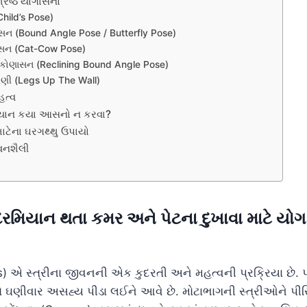
શ્રેષ્ઠ યોગાસનો
hild’s Pose)
ાસન (Bound Angle Pose / Butterfly Pose)
આસન (Cat-Cow Pose)
્ધ કોણાસન (Reclining Bound Angle Pose)
રણી (Legs Up The Wall)
હત્વ
મિયાન કયા આસનો ન કરવા?
માટેના ઘરગથ્થુ ઉપાયો
વનશૈલી
રમિયાન થતા કમર અને પેટના દુખાવા માટે યો
s) એ સ્ત્રીના જીવનની એક કુદરતી અને મહત્વની પ્રક્રિયા છે. પ
રો ઘણીવાર અસહ્ય પીડા લઈને આવે છે. મોટાભાગની સ્ત્રીઓને પ