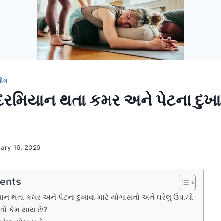
યોગ
દરમિયાન થતા કમર અને પેટના દુખાવ
uary 16, 2026
tents
ાન થતા કમર અને પેટના દુખાવા માટે યોગાસનો અને ઘરેલુ ઉપાયો
ખાવો કેમ થાય છે?