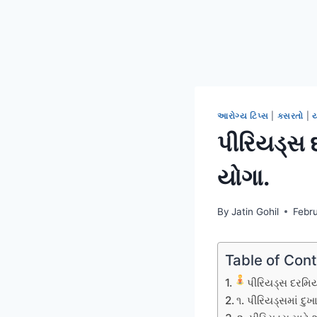
આરોગ્ય ટિપ્સ
|
કસરતો
|
પીરિયડ્સ 
યોગા.
By
Jatin Gohil
Febr
Table of Con
પીરિયડ્સ દરમિય
૧. પીરિયડ્સમાં દુ