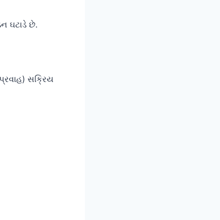
 ઘટાડે છે.
પ્રવાહ) સક્રિય