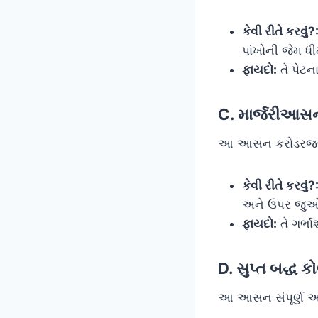
કેવી રીતે કરવું?
પાંખોની જેમ ધી
ફાયદો:
તે પેટન
C. માર્જરીઆસ
આ આસન કરોડરજ્જુન
કેવી રીતે કરવું?
અને ઉપર જુઓ,
ફાયદો:
તે ગર્ભ
D. સુપ્ત બદ્ધ
આ આસન સંપૂર્ણ આર