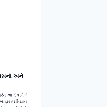
ગાસનો અને
રંતુ આ દિવસોમાં
ીરિયડ્સ દરમિયાન