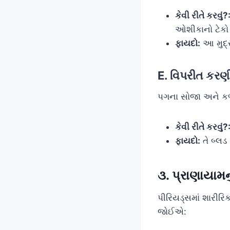
કેવી રીતે કરવું?
ઓશીકાનો ટેકો
ફાયદો:
આ મુદ્ર
E. વિપરીત કરણ
પગના સોજા અને કળત
કેવી રીતે કરવું?
ફાયદો:
તે બ્લડ 
૩. પ્રાણાયામન
પીરિયડ્સમાં શારીર
જોઈએ: