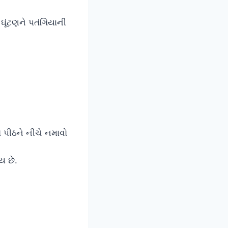
ૂંટણને પતંગિયાની
 પીઠને નીચે નમાવો
ય છે.