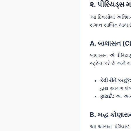
૨. પીરિયડ્સ મા
આ દિવસોમાં અતિશય 
સમાન સાબિત થાય છ
A. બાલાસન (Ch
બાલાસન એ પીરિયડ્
સ્ટ્રેચ કરે છે અને મ
કેવી રીતે કરવું?
હાથ આગળ લંબ
ફાયદો:
આ આસન 
B. બદ્ધ કોણા
આ આસન ‘પેલ્વિક’ વિ