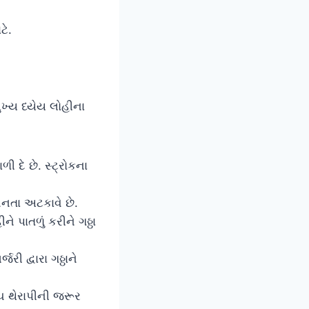
ટે.
ખ્ય ધ્યેય લોહીના
 દે છે. સ્ટ્રોકના
બનતા અટકાવે છે.
ે પાતળું કરીને ગઠ્ઠા
રી દ્વારા ગઠ્ઠાને
ીચ થેરાપીની જરૂર