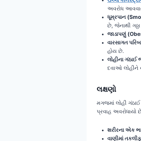
અવરોધ આવવાનુ
ધૂમ્રપાન (Smo
છે, જેનાથી ગઠ્
જાડાપણું (Obe
વારસાગત પરિબ
હોય છે.
લોહીના ગંઠાઈ 
દવાઓ લોહીને વ
લક્ષણો
મગજમાં લોહી ગંઠા
પ્રવાહ અવરોધાયો છે 
શરીરના એક ભ
વાણીમાં તકલીફ