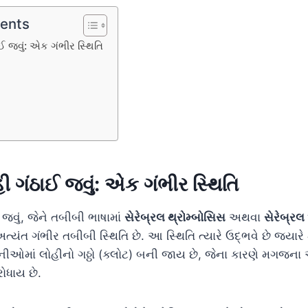
tents
 જવું: એક ગંભીર સ્થિતિ
 ગંઠાઈ જવું: એક ગંભીર સ્થિતિ
જવું, જેને તબીબી ભાષામાં
સેરેબ્રલ થ્રોમ્બોસિસ
અથવા
સેરેબ્ર
ત્યંત ગંભીર તબીબી સ્થિતિ છે. આ સ્થિતિ ત્યારે ઉદ્ભવે છે જ્યા
િનીઓમાં લોહીનો ગઠ્ઠો (ક્લોટ) બની જાય છે, જેના કારણે મગજના
ોધાય છે.