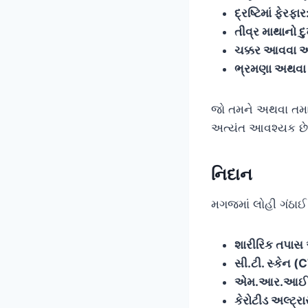
દ્રષ્ટિમાં ફેરફાર
તીવ્ર માથાનો દુ
ચક્કર આવવા અન
ભ્રમણા અથવા 
જો તમને અથવા તમાર
અત્યંત આવશ્યક છ
નિદાન
મગજમાં લોહી ગંઠાઈ 
શારીરિક તપાસ અ
સી.ટી. સ્કેન (
એમ.આર.આઈ. 
કેરોટીડ અલ્ટ્ર