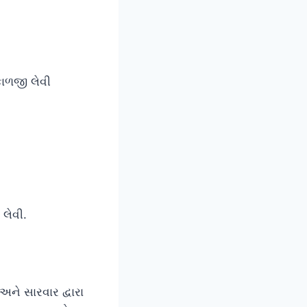
કાળજી લેવી
લેવી.
ને સારવાર દ્વારા