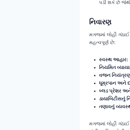
પડી શકે છે જેથી
નિવારણ
મગજમાં લોહી ગંઠાઈ
મહત્વપૂર્ણ છે:
સ્વસ્થ આહાર:
નિયમિત વ્યાયા
વજન નિયંત્રણ
ધૂમ્રપાન અને દા
બ્લડ પ્રેશર અને
ડાયાબિટીસનું ન
તણાવનું વ્યવસ
મગજમાં લોહી ગંઠાઈ