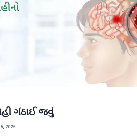
હી ગંઠાઈ જવું
15, 2025