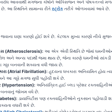
 અવરોધ આવવાથી મગજના કોષોને ઓક્સિજન અને પોષકતત્ત્વો મળત
મે છે. આ સ્થિતિને સામાન્ય રીતે
સ્ટ્રોક
તરીકે ઓળખવામાં આવે છે.
 જવાના ઘણા કારણો હોઈ શકે છે. કેટલાક મુખ્ય કારણો નીચે મુજબ
સિસ (Atherosclerosis):
આ એક એવી સ્થિતિ છે જેમાં ધમનીઓન
્રોલ અને અન્ય પદાર્થો જમા થાય છે, જેના કારણે ધમનીઓ સાંકડ
ગઠ્ઠા બનવાની શક્યતા વધી જાય છે.
ા (Atrial Fibrillation):
હૃદયના ધબકારા અનિયમિત હોય ત્યાર
અને આ ગઠ્ઠો મગજ સુધી પહોંચી શકે છે.
શર (Hypertension):
અનિયંત્રિત હાઈ બ્લડ પ્રેશર રક્તવાહિનીઓ
ઠા બનવાનું જોખમ વધે છે.
iabetes):
ડાયાબિટીસ પણ રક્તવાહિનીઓને નુકસાન પહોંચાડી શક
ક્યતા વધારી શકે છે.
રોલ (High Cholesterol)
:
શરીરમાં કોલેસ્ટ્રોલનું પ્રમાણ વધુ હો