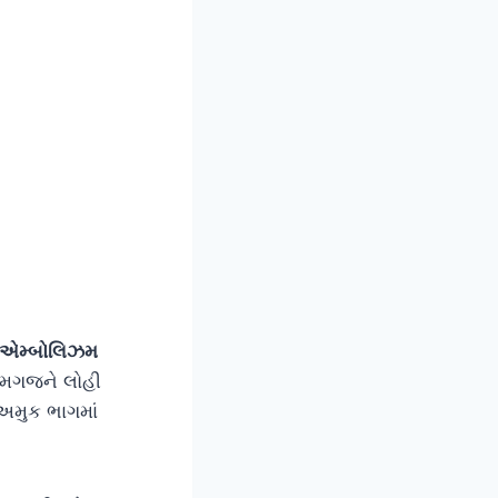
લ એમ્બોલિઝમ
રે મગજને લોહી
 અમુક ભાગમાં