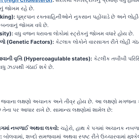
ં જોખમ રહે છે.
king):
ધૂમ્રપાન રક્તવાહિનીઓને નુકસાન પહોંચાડે છે અને લોહીન
ઠા બનવાનું જોખમ વધે છે.
sity):
વધુ વજન ધરાવતા લોકોમાં સ્ટ્રોકનું જોખમ વધારે હોય છે.
ળો (Genetic Factors):
કેટલાક લોકોને વારસાગત રીતે લોહી ગંઠ
જવાની વૃત્તિ (Hypercoagulable states):
કેટલીક તબીબી પરિ
ધુ ઝડપથી ગંઠાઈ શકે છે.
ઈ જવાના લક્ષણો અચાનક અને તીવ્ર હોય છે. આ લક્ષણો મગજના 
તેના પર આધાર રાખે છે. સામાન્ય લક્ષણોમાં શામેલ છે:
ાગમાં નબળાઈ અથવા લકવો:
ચહેરો, હાથ કે પગમાં અચાનક નબળા
:
બોલવામાં, શબ્દો સમજવામાં અથવા સ્પષ્ટ રીતે ઉચ્ચારવામાં મુશ્કે