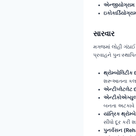
એન્જીયોગ્રામ
ઇકોકાર્ડિયોગ્
સારવાર
મગજમાં લોહી ગંઠાઈ
પ્રવાહને પુનઃસ્થા
થ્રોમ્બોલિટી
શરૂઆતના કલાક
એન્ટીપ્લેટલેટ
એન્ટીકોએગ્યુ
બનતા અટકાવે 
યાંત્રિક થ્રો
સીધો દૂર કરી શ
પુનર્વસન (Reh