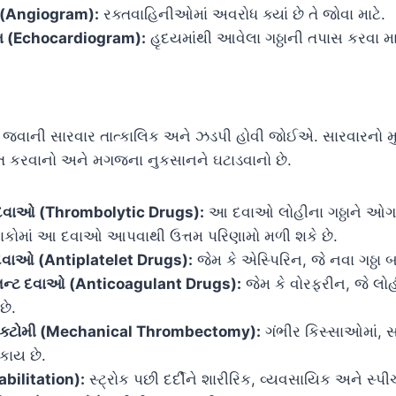
 (Angiogram):
રક્તવાહિનીઓમાં અવરોધ ક્યાં છે તે જોવા માટે.
રામ (Echocardiogram):
હૃદયમાંથી આવેલા ગઠ્ઠાની તપાસ કરવા મા
 જવાની સારવાર તાત્કાલિક અને ઝડપી હોવી જોઈએ. સારવારનો મુ
પિત કરવાનો અને મગજના નુકસાનને ઘટાડવાનો છે.
ક દવાઓ (Thrombolytic Drugs):
આ દવાઓ લોહીના ગઠ્ઠાને ઓગાળી
ોમાં આ દવાઓ આપવાથી ઉત્તમ પરિણામો મળી શકે છે.
 દવાઓ (Antiplatelet Drugs):
જેમ કે એસ્પિરિન, જે નવા ગઠ્ઠા 
લન્ટ દવાઓ (Anticoagulant Drugs):
જેમ કે વોરફરીન, જે લોહીન
છે.
મ્બેક્ટોમી (Mechanical Thrombectomy):
ગંભીર કિસ્સાઓમાં, સર્જ
કાય છે.
abilitation):
સ્ટ્રોક પછી દર્દીને શારીરિક, વ્યવસાયિક અને સ્પ