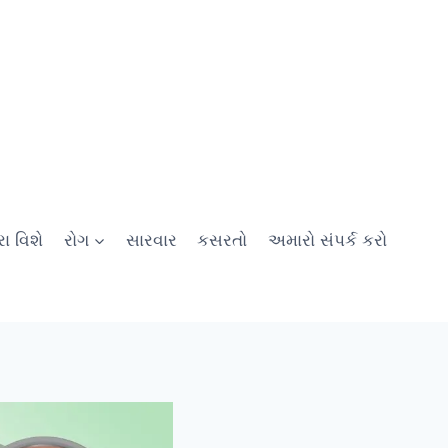
ા વિશે
રોગ
સારવાર
કસરતો
અમારો સંપર્ક કરો