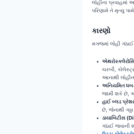
લોહીના પ્રવાહમાં
પરિણામે તે મૃત્યુ પા
કારણો
મગજમાં લોહી ગંઠાઈ
એથરોસ્ક્લેરો
ચરબી, કોલેસ્ટ
આનાથી લોહીના 
અનિયમિત ધબકાર
જામી શકે છે, 
હાઈ બ્લડ પ્રે
છે, જેનાથી ગઠ્
ડાયાબિટીસ (D
ગંઠાઈ જવાની શ
ઉચ્ચ કોલેસ્ટ્