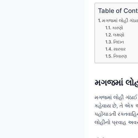
Table of Con
મગજમાં લોહી ગંઠાઈ
કારણો
લક્ષણો
નિદાન
સારવાર
નિવારણ
મગજમાં લોહી
મગજમાં લોહી ગંઠાઈ 
કહેવાય છે, તે એક અ
પહોંચાડતી રક્તવાહ
લોહીનો પ્રવાહ અવર