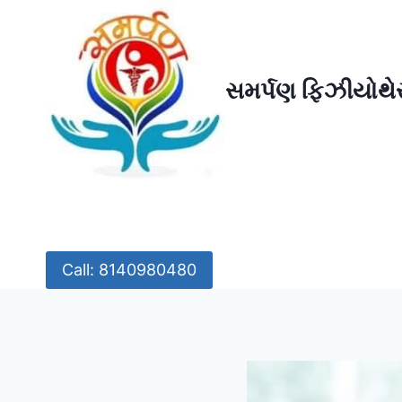
Skip
to
content
સમર્પણ ફિઝીયોથેર
Call: 8140980480