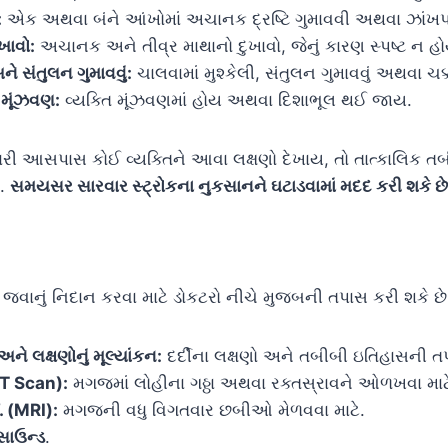
:
એક અથવા બંને આંખોમાં અચાનક દ્રષ્ટિ ગુમાવવી અથવા ઝાંખપ
ખાવો:
અચાનક અને તીવ્ર માથાનો દુખાવો, જેનું કારણ સ્પષ્ટ ન હ
ે સંતુલન ગુમાવવું:
ચાલવામાં મુશ્કેલી, સંતુલન ગુમાવવું અથવા ચ
મૂંઝવણ:
વ્યક્તિ મૂંઝવણમાં હોય અથવા દિશાભૂલ થઈ જાય.
ી આસપાસ કોઈ વ્યક્તિને આવા લક્ષણો દેખાય, તો તાત્કાલિક ત
ે.
સમયસર સારવાર સ્ટ્રોકના નુકસાનને ઘટાડવામાં મદદ કરી શકે છે
જવાનું નિદાન કરવા માટે ડોકટરો નીચે મુજબની તપાસ કરી શકે છે
ને લક્ષણોનું મૂલ્યાંકન:
દર્દીના લક્ષણો અને તબીબી ઇતિહાસની ત
CT Scan):
મગજમાં લોહીના ગઠ્ઠા અથવા રક્તસ્રાવને ઓળખવા માટ
(MRI):
મગજની વધુ વિગતવાર છબીઓ મેળવવા માટે.
ાસાઉન્ડ
.