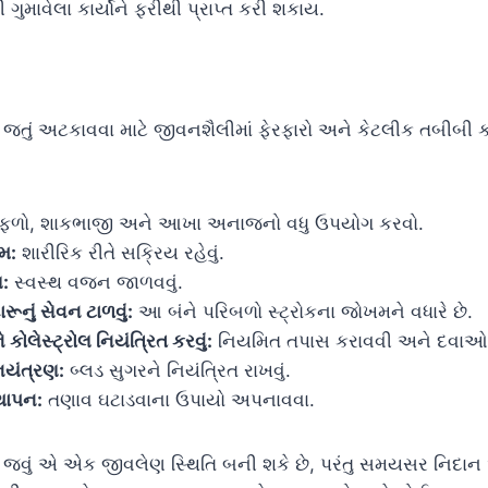
 ગુમાવેલા કાર્યોને ફરીથી પ્રાપ્ત કરી શકાય.
 જતું અટકાવવા માટે જીવનશૈલીમાં ફેરફારો અને કેટલીક તબીબી 
ફળો, શાકભાજી અને આખા અનાજનો વધુ ઉપયોગ કરવો.
મ:
શારીરિક રીતે સક્રિય રહેવું.
:
સ્વસ્થ વજન જાળવવું.
રૂનું સેવન ટાળવું:
આ બંને પરિબળો સ્ટ્રોકના જોખમને વધારે છે.
 કોલેસ્ટ્રોલ નિયંત્રિત કરવું:
નિયમિત તપાસ કરાવવી અને દવાઓ 
િયંત્રણ:
બ્લડ સુગરને નિયંત્રિત રાખવું.
્થાપન:
તણાવ ઘટાડવાના ઉપાયો અપનાવવા.
 જવું એ એક જીવલેણ સ્થિતિ બની શકે છે, પરંતુ સમયસર નિદાન અ