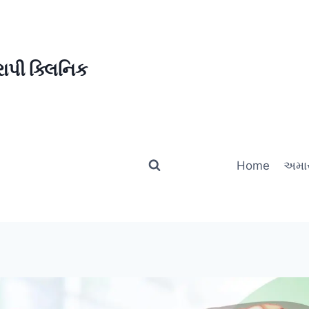
ાપી ક્લિનિક
Home
અમાર