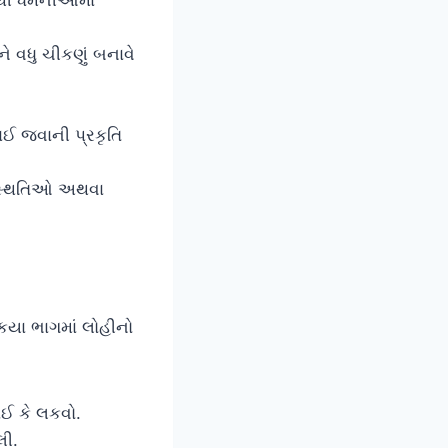
ે વધુ ચીકણું બનાવે
ાઈ જવાની પ્રકૃતિ
સ્થિતિઓ અથવા
કયા ભાગમાં લોહીનો
ઈ કે લકવો.
લી.