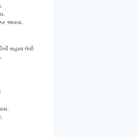
.
ોય.
ક્કર આવવા.
બીબી સહાય લેવી
.
:
પાસ.
ે.