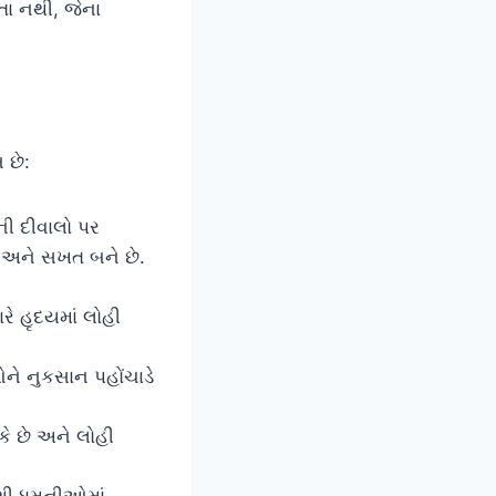
ા નથી, જેના
 છે:
ી દીવાલો પર
ી અને સખત બને છે.
ે હૃદયમાં લોહી
ને નુકસાન પહોંચાડે
ે છે અને લોહી
વાથી ધમનીઓમાં