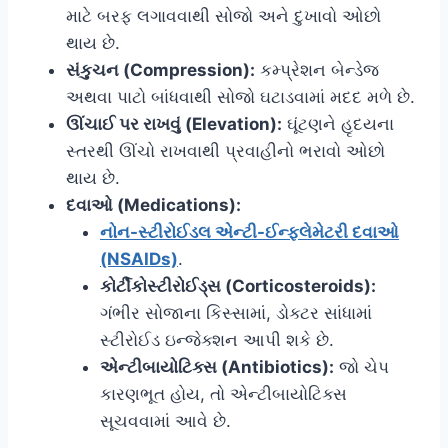
માટે બરફ લગાવવાથી સોજો અને દુખાવો ઓછો
થાય છે.
સંકુચન (Compression):
કમ્પ્રેશન બેન્ડેજ
અથવા પાટો બાંધવાથી સોજો ઘટાડવામાં મદદ મળે છે.
ઊંચાઈ પર રાખવું (Elevation):
ઘૂંટણને હૃદયના
સ્તરથી ઊંચો રાખવાથી પ્રવાહીનો ભરાવો ઓછો
થાય છે.
દવાઓ (Medications):
નોન-સ્ટીરોઈડલ એન્ટી-ઈન્ફ્લેમેટરી દવાઓ
(NSAIDs)
.
કોર્ટીકોસ્ટીરોઈડ્સ (Corticosteroids):
ગંભીર સોજાના કિસ્સામાં, ડોક્ટર સાંધામાં
સ્ટીરોઈડ ઇન્જેક્શન આપી શકે છે.
એન્ટીબાયોટિક્સ (Antibiotics):
જો ચેપ
કારણભૂત હોય, તો એન્ટીબાયોટિક્સ
સૂચવવામાં આવે છે.