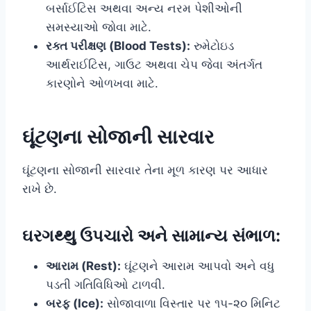
બર્સાઈટિસ અથવા અન્ય નરમ પેશીઓની
સમસ્યાઓ જોવા માટે.
રક્ત પરીક્ષણ (Blood Tests):
રુમેટોઇડ
આર્થરાઈટિસ, ગાઉટ અથવા ચેપ જેવા અંતર્ગત
કારણોને ઓળખવા માટે.
ઘૂંટણના સોજાની સારવાર
ઘૂંટણના સોજાની સારવાર તેના મૂળ કારણ પર આધાર
રાખે છે.
ઘરગથ્થુ ઉપચારો અને સામાન્ય સંભાળ:
આરામ (Rest):
ઘૂંટણને આરામ આપવો અને વધુ
પડતી ગતિવિધિઓ ટાળવી.
બરફ (Ice):
સોજાવાળા વિસ્તાર પર ૧૫-૨૦ મિનિટ