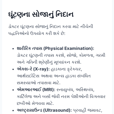
ઘૂંટણના સોજાનું નિદાન
ડોક્ટર ઘૂંટણના સોજાનું નિદાન કરવા માટે નીચેની
પદ્ધતિઓનો ઉપયોગ કરી શકે છે:
શારીરિક તપાસ (Physical Examination):
ડોક્ટર ઘૂંટણની તપાસ કરશે, સોજો, કોમળતા, ગરમી
અને ગતિની શ્રેણીનું મૂલ્યાંકન કરશે.
એક્સ-રે (X-ray):
હાડકાના ફ્રેક્ચર,
આર્થરાઈટિસ અથવા અન્ય હાડકા સંબંધિત
સમસ્યાઓ તપાસવા માટે.
એમઆરઆઈ (MRI):
સ્નાયુબંધ, અસ્થિબંધ,
કાર્ટિલેજ અને બર્સા જેવી નરમ પેશીઓની વિગતવાર
છબીઓ મેળવવા માટે.
અલ્ટ્રાસાઉન્ડ (Ultrasound):
પ્રવાહી જમાવટ,