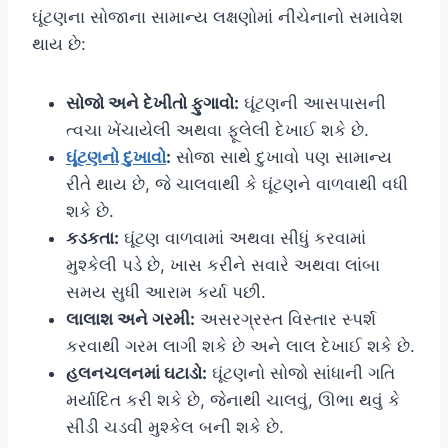
ઘૂંટણના સોજાના સામાન્ય લક્ષણોમાં નીચેનાનો સમાવેશ
થાય છે:
સોજો અને દેખીતો ફુગાવો:
ઘૂંટણની આસપાસની
ત્વચા ખેંચાયેલી અથવા ફૂલેલી દેખાઈ શકે છે.
ઘૂંટણનો દુખાવો
:
સોજા સાથે દુખાવો પણ સામાન્ય
રીતે થાય છે, જે ચાલવાથી કે ઘૂંટણને વાળવાથી વધી
શકે છે.
કડકતા:
ઘૂંટણ વાળવામાં અથવા સીધું કરવામાં
મુશ્કેલી પડે છે, ખાસ કરીને સવારે અથવા લાંબા
સમય સુધી આરામ કર્યા પછી.
લાલાશ અને ગરમી:
અસરગ્રસ્ત વિસ્તાર સ્પર્શ
કરવાથી ગરમ લાગી શકે છે અને લાલ દેખાઈ શકે છે.
હલનચલનમાં ઘટાડો:
ઘૂંટણનો સોજો સાંધાની ગતિ
મર્યાદિત કરી શકે છે, જેનાથી ચાલવું, ઊભા થવું કે
સીડી ચડવી મુશ્કેલ બની શકે છે.