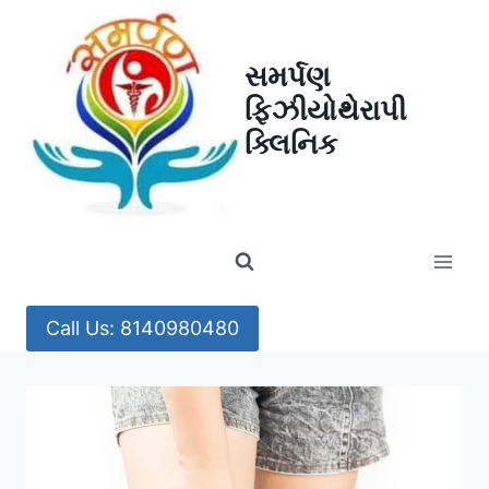
Skip
to
સમર્પણ
content
ફિઝીયોથેરાપી
ક્લિનિક
Call Us: 8140980480