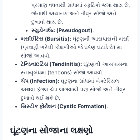
પ્રમાણ વધવાથી સાંધામાં સ્ફટિકો જમા થાય છે,
જેનાથી અચાનક અને તીવ્ર સોજો અને
દુખાવો થાય છે.
સ્યુડોગાઉટ (Pseudogout)
.
બર્સાઈટિસ (Bursitis):
ઘૂંટણની આસપાસની બર્સા
(પ્રવાહી ભરેલી કોથળીઓ જે ઘર્ષણ ઘટાડે છે) માં
સોજો આવવો.
ટેન્ડિનાઇટિસ (Tendinitis):
ઘૂંટણની આસપાસના
સ્નાયુબંધમાં (tendons) સોજો આવવો.
ચેપ (Infection):
ઘૂંટણના સાંધામાં બેક્ટેરિયલ
અથવા ફંગલ ચેપ લાગવાથી પણ સોજો અને તીવ્ર
દુખાવો થઈ શકે છે.
સિસ્ટીક ફોર્મેશન (Cystic Formation)
.
ઘૂંટણના સોજાના લક્ષણો