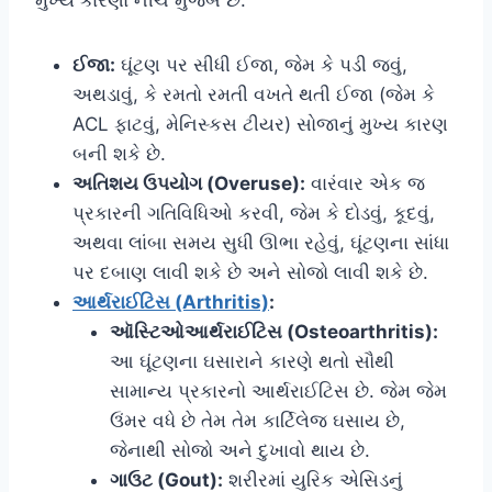
ઈજા:
ઘૂંટણ પર સીધી ઈજા, જેમ કે પડી જવું,
અથડાવું, કે રમતો રમતી વખતે થતી ઈજા (જેમ કે
ACL ફાટવું, મેનિસ્કસ ટીયર) સોજાનું મુખ્ય કારણ
બની શકે છે.
અતિશય ઉપયોગ (Overuse):
વારંવાર એક જ
પ્રકારની ગતિવિધિઓ કરવી, જેમ કે દોડવું, કૂદવું,
અથવા લાંબા સમય સુધી ઊભા રહેવું, ઘૂંટણના સાંધા
પર દબાણ લાવી શકે છે અને સોજો લાવી શકે છે.
આર્થરાઈટિસ (Arthritis)
:
ઑસ્ટિઓઆર્થરાઈટિસ (Osteoarthritis):
આ ઘૂંટણના ઘસારાને કારણે થતો સૌથી
સામાન્ય પ્રકારનો આર્થરાઈટિસ છે. જેમ જેમ
ઉંમર વધે છે તેમ તેમ કાર્ટિલેજ ઘસાય છે,
જેનાથી સોજો અને દુખાવો થાય છે.
ગાઉટ (Gout):
શરીરમાં યુરિક એસિડનું