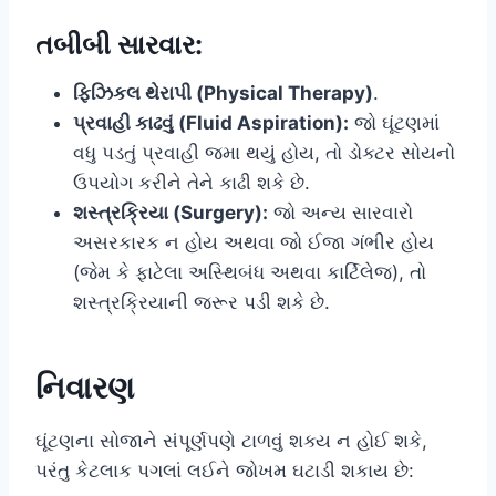
તબીબી સારવાર:
ફિઝિકલ થેરાપી (Physical Therapy)
.
પ્રવાહી કાઢવું (Fluid Aspiration):
જો ઘૂંટણમાં
વધુ પડતું પ્રવાહી જમા થયું હોય, તો ડોક્ટર સોયનો
ઉપયોગ કરીને તેને કાઢી શકે છે.
શસ્ત્રક્રિયા (Surgery):
જો અન્ય સારવારો
અસરકારક ન હોય અથવા જો ઈજા ગંભીર હોય
(જેમ કે ફાટેલા અસ્થિબંધ અથવા કાર્ટિલેજ), તો
શસ્ત્રક્રિયાની જરૂર પડી શકે છે.
નિવારણ
ઘૂંટણના સોજાને સંપૂર્ણપણે ટાળવું શક્ય ન હોઈ શકે,
પરંતુ કેટલાક પગલાં લઈને જોખમ ઘટાડી શકાય છે: