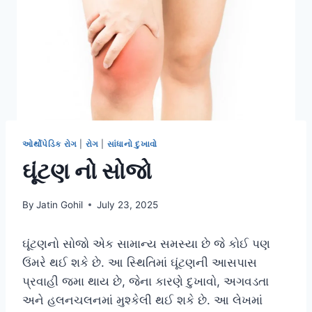
ઓર્થોપેડિક રોગ
|
રોગ
|
સાંધાનો દુખાવો
ઘૂંટણ નો સોજો
By
Jatin Gohil
July 23, 2025
ઘૂંટણનો સોજો એક સામાન્ય સમસ્યા છે જે કોઈ પણ
ઉંમરે થઈ શકે છે. આ સ્થિતિમાં ઘૂંટણની આસપાસ
પ્રવાહી જમા થાય છે, જેના કારણે દુખાવો, અગવડતા
અને હલનચલનમાં મુશ્કેલી થઈ શકે છે. આ લેખમાં