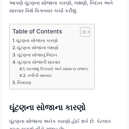
આપણે ઘૂંટણના સોજાના કારણો, લક્ષણો, નિદાન અને
સારવાર વિશે વિગતવાર ચર્ચા કરીશું.
Table of Contents
ઘૂંટણના સોજાના કારણો
ઘૂંટણના સોજાના લક્ષણો
ઘૂંટણના સોજાનું નિદાન
ઘૂંટણના સોજાની સારવાર
ઘરગથ્થુ ઉપચારો અને સામાન્ય સંભાળ:
તબીબી સારવાર:
નિવારણ
ઘૂંટણના સોજાના કારણો
ઘૂંટણના સોજાના અનેક કારણો હોઈ શકે છે. કેટલાક
મુખ્ય કારણો નીચે મુજબ છે: