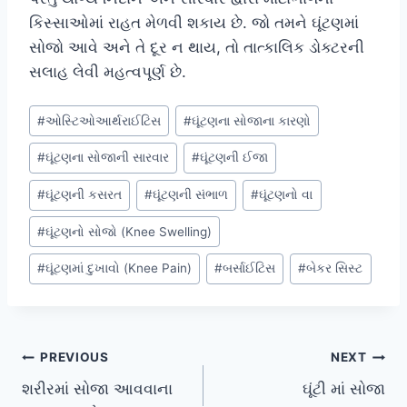
કિસ્સાઓમાં રાહત મેળવી શકાય છે. જો તમને ઘૂંટણમાં
સોજો આવે અને તે દૂર ન થાય, તો તાત્કાલિક ડોક્ટરની
સલાહ લેવી મહત્વપૂર્ણ છે.
Post
#
ઓસ્ટિઓઆર્થરાઈટિસ
#
ઘૂંટણના સોજાના કારણો
Tags:
#
ઘૂંટણના સોજાની સારવાર
#
ઘૂંટણની ઈજા
#
ઘૂંટણની કસરત
#
ઘૂંટણની સંભાળ
#
ઘૂંટણનો વા
#
ઘૂંટણનો સોજો (Knee Swelling)
#
ઘૂંટણમાં દુખાવો (Knee Pain)
#
બર્સાઈટિસ
#
બેકર સિસ્ટ
Post
PREVIOUS
NEXT
શરીરમાં સોજા આવવાના
ઘૂંટી માં સોજા
navigation