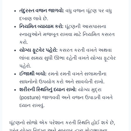
તંદુરસ્ત વજન જાળવો:
વધુ વજન ઘૂંટણ પર વધુ
દબાણ લાવે છે.
નિયમિત વ્યાયામ કરો:
ઘૂંટણની આસપાસના
સ્નાયુઓને મજબૂત રાખવા માટે નિયમિત કસરત
કરો.
યોગ્ય ફૂટવેર પહેરો:
કસરત કરતી વખતે અથવા
લાંબા સમય સુધી ઊભા રહેતી વખતે યોગ્ય ફૂટવેર
પહેરો.
ઈજાથી બચો:
રમતો રમતી વખતે સલામતીના
સાધનોનો ઉપયોગ કરો અને સાવચેતી રાખો.
શરીરની સ્થિતિનું ધ્યાન રાખો:
યોગ્ય મુદ્રા
(posture) જાળવવી અને વજન ઉપાડતી વખતે
ધ્યાન રાખવું.
ઘૂંટણનો સોજો એક પરેશાન કરતી સ્થિતિ હોઈ શકે છે,
પરંતુ યોગ્ય નિદાન અને સારવાર દ્વારા મોટાભાગના