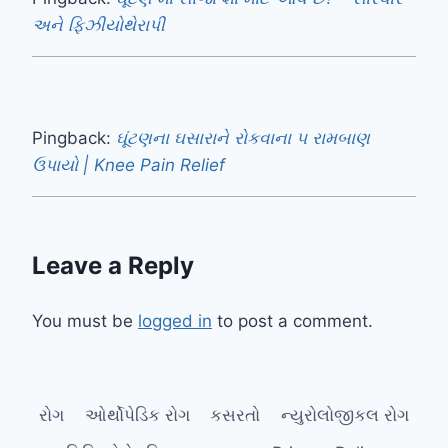
અને ફિઝીયોથેરાપી
Pingback:
ઘૂંટણના ઘસારાને રોકવાના ૫ રામબાણ
ઉપાયો | Knee Pain Relief
Leave a Reply
You must be
logged in
to post a comment.
રોગ
ઓર્થોપેડિક રોગ
કસરતો
ન્યુરોલોજીકલ રોગ