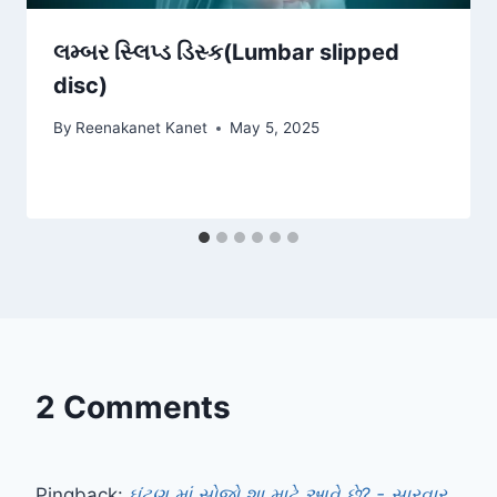
લમ્બર સ્લિપ્ડ ડિસ્ક(Lumbar slipped
disc)
By
Reenakanet Kanet
May 5, 2025
2 Comments
Pingback:
ઘૂંટણ માં સોજો શા માટે આવે છે? - સારવાર