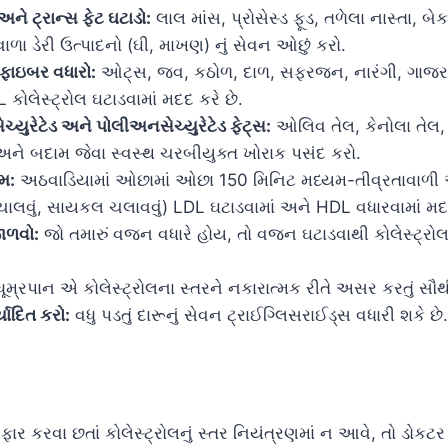
 અને ટ્રાન્સ ફેટ ઘટાડો:
લાલ માંસ, પ્રોસેસ્ડ ફૂડ, તળેલા નાસ્તા, બ
ાળા ડેરી ઉત્પાદનો (ઘી, માખણ) નું સેવન ઓછું કરો.
ફાઇબર વધારો:
ઓટ્સ, જવ, કઠોળ, દાળ, સફરજન, નારંગી, ગાજર 
 કોલેસ્ટ્રોલ ઘટાડવામાં મદદ કરે છે.
્યુરેટેડ અને પોલીઅનસેચ્યુરેટેડ ફેટ્સ:
ઓલિવ તેલ, કેનોલા તેલ, સ
ને બદામ જેવા સ્વસ્થ ચરબીયુક્ત ખોરાક પસંદ કરો.
મ:
અઠવાડિયામાં ઓછામાં ઓછા 150 મિનિટ મધ્યમ-તીવ્રતાવાળ
ચાલવું, સાયકલ ચલાવવું) LDL ઘટાડવામાં અને HDL વધારવામાં મદદ
ાળવો:
જો તમારું વજન વધારે હોય, તો વજન ઘટાડવાથી કોલેસ્ટ્રોલન
ૂમ્રપાન એ કોલેસ્ટ્રોલના સ્તરને નકારાત્મક રીતે અસર કરતું સૌથી
્યાદિત કરો:
વધુ પડતું દારૂનું સેવન ટ્રાઈગ્લિસરાઈડ્સ વધારી શકે છે.
ફાર કરવા છતાં કોલેસ્ટ્રોલનું સ્તર નિયંત્રણમાં ન આવે, તો ડોક