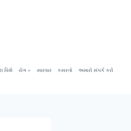
ા વિશે
રોગ
સારવાર
કસરતો
અમારો સંપર્ક કરો