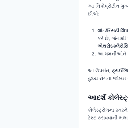
આ લિપોપ્રોટીન મુખ
છીએ:
લો-ડેન્સિટી લિ
કરે છે, જેનાથી
એથરોસ્ક્લેરોસ
આ ધમનીઓને સાફ
આ ઉપરાંત,
ટ્રાઈગ્
હૃદય રોગના જોખમ સા
આદર્શ કોલેસ્
કોલેસ્ટ્રોલના સ્તર
ટેસ્ટ કરાવવાની ભલા