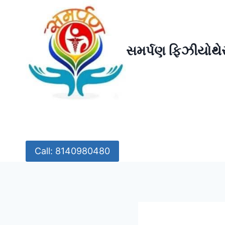
Skip
to
content
સમર્પણ ફિઝીયોથેર
Call: 8140980480