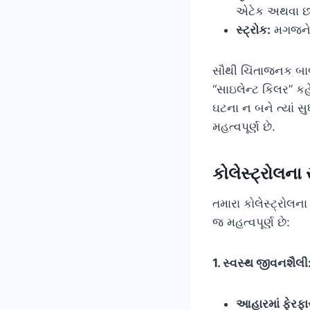
એટેક અથવા છાત
સ્ટ્રોક:
મગજને 
સૌથી ચિંતાજનક બા
“સાઇલેન્ટ કિલર” કહે
ઘટના ન બને ત્યાં સ
મહત્વપૂર્ણ છે.
કોલેસ્ટ્રોલના 
તમારા કોલેસ્ટ્રોલન
જ મહત્વપૂર્ણ છે:
1. સ્વસ્થ જીવનશૈલી
આહારમાં ફેરફા