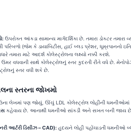
ો:
ઉપરોક્ત આંકડા સામાન્ય માર્ગદર્શિકા છે. તમારા ડોકટર તમારા વ્
 પરિબળો (જેમ કે ડાયાબિટીસ, હાઈ બ્લડ પ્રેશર, ધૂમ્રપાનનો ઇતિ
રે તમારા માટે આદર્શ કોલેસ્ટ્રોલના લક્ષ્યો નક્કી કરશે.
ઉંમર વધવાની સાથે કોલેસ્ટ્રોલનું સ્તર કુદરતી રીતે વધે છે. મેનોપ
્રોલનું સ્તર વધી શકે છે.
રોલના સ્તરના જોખમો
 લેખમાં પણ જોયું, ઊંચું LDL કોલેસ્ટ્રોલ લોહીની ધમનીઓમાં પ
િસ
કહેવાય છે. આનાથી ધમનીઓ સાંકડી અને સખત બની જાય છે, 
ોનરી આર્ટરી ડિસીઝ – CAD):
હૃદયને લોહી પહોંચાડતી ધમનીઓ બ્લ