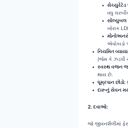
સેચ્યુરેટેડ
વધુ ચરબીવ
સોલ્યુબલ 
ખોરાક LDL
મોનોઅનસેચ
એવોકાડો અ
નિયમિત વ્યાયા
(જેમ કે ઝડપી 
સ્વસ્થ વજન જ
થાય છે.
ધૂમ્રપાન છોડો:
ધ
દારૂનું સેવન મર
2. દવાઓ:
જો જીવનશૈલીમાં ફેર