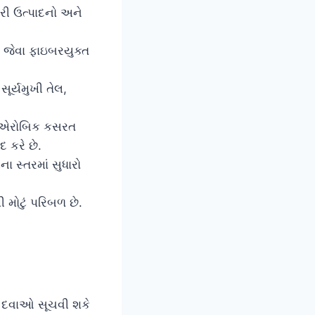
ેકરી ઉત્પાદનો અને
જેવા ફાઇબરયુક્ત
ૂર્યમુખી તેલ,
ી એરોબિક કસરત
 કરે છે.
ા સ્તરમાં સુધારો
 મોટું પરિબળ છે.
ટર દવાઓ સૂચવી શકે