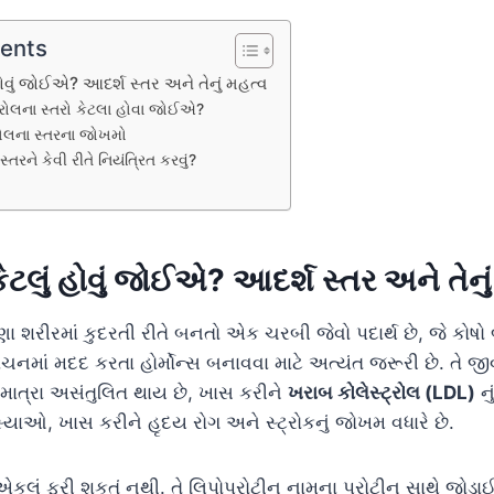
tents
 હોવું જોઈએ? આદર્શ સ્તર અને તેનું મહત્વ
્રોલના સ્તરો કેટલા હોવા જોઈએ?
્રોલના સ્તરના જોખમો
સ્તરને કેવી રીતે નિયંત્રિત કરવું?
કેટલું હોવું જોઈએ? આદર્શ સ્તર અને તેનુ
 શરીરમાં કુદરતી રીતે બનતો એક ચરબી જેવો પદાર્થ છે, જે કોષો
ાચનમાં મદદ કરતા હોર્મોન્સ બનાવવા માટે અત્યંત જરૂરી છે. તે જી
ની માત્રા અસંતુલિત થાય છે, ખાસ કરીને
ખરાબ કોલેસ્ટ્રોલ (LDL)
નુ
સ્યાઓ, ખાસ કરીને હૃદય રોગ અને સ્ટ્રોકનું જોખમ વધારે છે.
 એકલું ફરી શકતું નથી. તે લિપોપ્રોટીન નામના પ્રોટીન સાથે જોડાઈન