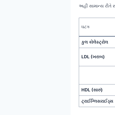
અહીં સામાન્ય રીતે સ
ઘટક
કુલ કોલેસ્ટ્રોલ
LDL (ખરાબ)
HDL (સારું)
ટ્રાઈગ્લિસરાઈડ્સ