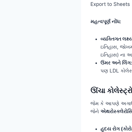
Export to Sheets
મહત્વપૂર્ણ નોંધ:
વ્યક્તિગત લક્ષ્ય
ઇતિહાસ, જોખમી
ઇતિહાસ) ના આધા
ઉંમર અને લિંગ:
પણ LDL કોલેસ્ટ
ઊંચા કોલેસ્ટ્
જેમ કે આપણે અગાઉના
જેને
એથરોસ્ક્લેરોસ
હૃદય રોગ (કોર