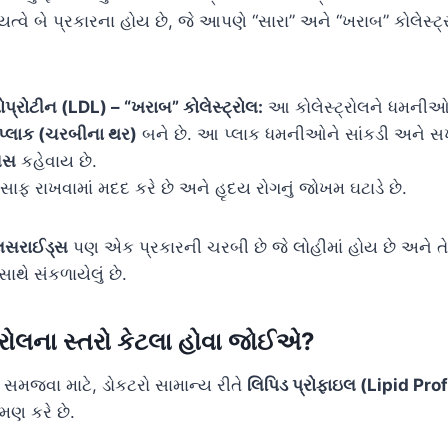
્યત્વે બે પ્રકારના હોય છે, જે આપણે “સારા” અને “ખરાબ” કોલેસ
પોપ્રોટીન (LDL) – “ખરાબ” કોલેસ્ટ્રોલ:
આ કોલેસ્ટ્રોલને ધમનીઓ
પ્લાક (ચરબીના થર)
બને છે. આ પ્લાક ધમનીઓને સાંકડી અને સખ
િસ
કહેવાય છે.
 રાખવામાં મદદ કરે છે અને હૃદય રોગનું જોખમ ઘટાડે છે.
લિસરાઈડ્સ
પણ એક પ્રકારની ચરબી છે જે લોહીમાં હોય છે અને તેનુ
થે સંકળાયેલું છે.
ટ્રોલના સ્તરો કેટલા હોવા જોઈએ?
ને સમજવા માટે, ડોકટરો સામાન્ય રીતે
લિપિડ પ્રોફાઇલ (Lipid Prof
મણ કરે છે.