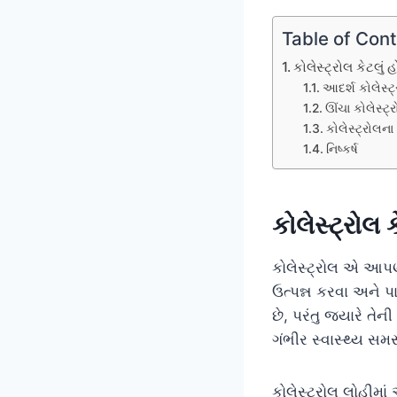
Table of Con
કોલેસ્ટ્રોલ કેટલું
આદર્શ કોલેસ્ટ
ઊંચા કોલેસ્ટ
કોલેસ્ટ્રોલના 
નિષ્કર્ષ
કોલેસ્ટ્રોલ 
કોલેસ્ટ્રોલ એ આપણા
ઉત્પન્ન કરવા અને પ
છે, પરંતુ જ્યારે તે
ગંભીર સ્વાસ્થ્ય સમ
કોલેસ્ટ્રોલ લોહીમાં