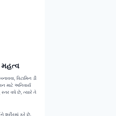
ં મહત્વ
 બનાવવા, વિટામિન ડી
વન માટે અનિવાર્ય
ં સ્તર વધે છે, ત્યારે તે
ે શરીરમાં ફરે છે.