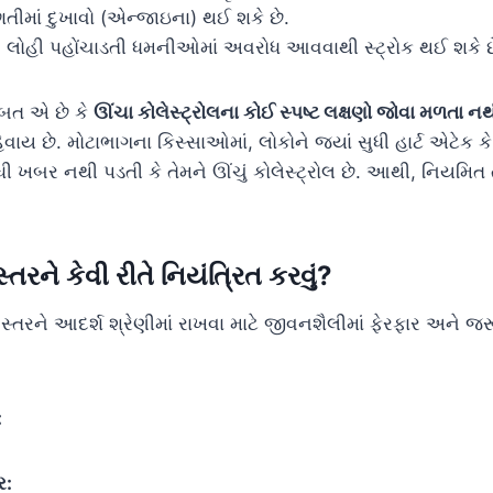
ીમાં દુખાવો (એન્જાઇના) થઈ શકે છે.
લોહી પહોંચાડતી ધમનીઓમાં અવરોધ આવવાથી સ્ટ્રોક થઈ શકે છ
બત એ છે કે
ઊંચા કોલેસ્ટ્રોલના કોઈ સ્પષ્ટ લક્ષણો જોવા મળતા ન
વાય છે. મોટાભાગના કિસ્સાઓમાં, લોકોને જ્યાં સુધી હાર્ટ એટેક કે
ુધી ખબર નથી પડતી કે તેમને ઊંચું કોલેસ્ટ્રોલ છે. આથી, નિયમ
સ્તરને કેવી રીતે નિયંત્રિત કરવું?
ા સ્તરને આદર્શ શ્રેણીમાં રાખવા માટે જીવનશૈલીમાં ફેરફાર અને 
:
ર: