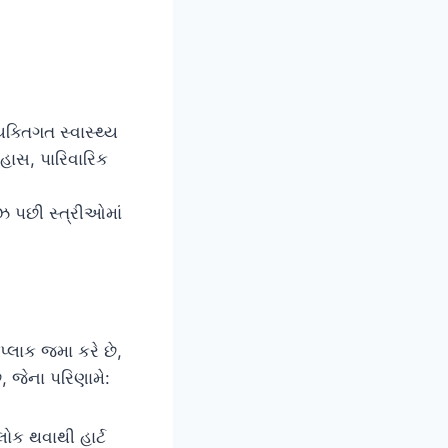
યક્તિગત સ્વાસ્થ્ય
હાસ, પારિવારિક
ોઝ પછી સ્ત્રીઓમાં
્લાક જમા કરે છે,
જેના પરિણામે:
ોક થવાથી હાર્ટ