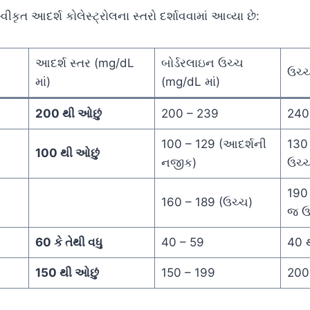
્વીકૃત આદર્શ કોલેસ્ટ્રોલના સ્તરો દર્શાવવામાં આવ્યા છે:
આદર્શ સ્તર (mg/dL
બોર્ડરલાઇન ઉચ્ચ
ઉચ્ચ
માં)
(mg/dL માં)
200 થી ઓછું
200 – 239
240 
100 – 129 (આદર્શની
130 
100 થી ઓછું
નજીક)
ઉચ્
190 
160 – 189 (ઉચ્ચ)
જ ઉ
60 કે તેથી વધુ
40 – 59
40 
150 થી ઓછું
150 – 199
200 