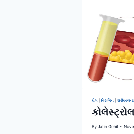
રોગ
|
વિટામિન
|
શરીરરચના
કોલેસ્ટ્રો
By
Jatin Gohil
Nove