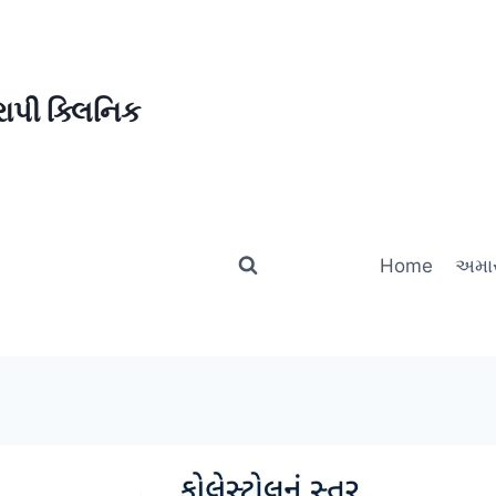
ાપી ક્લિનિક
Home
અમાર