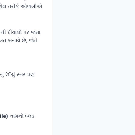
્ટ્રોલ તરીકે ઓળખીએ
ની દીવાલો પર જમા
ત બનાવે છે, જેને
ં ઊંચું સ્તર પણ
ile)
નામનો બ્લડ