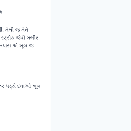
ે.
થી
. તેથી જ તેને
 સ્ટ્રોક જેવી ગંભીર
િત તપાસ એ ખૂબ જ
જરૂર પડ્યે દવાઓ ખૂબ