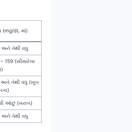
 (mg/dL માં)
અને તેથી વધુ
– 159 (સીમારેખા
ચ)
અને તેથી વધુ (ખૂબ
ચ્ચ)
થી ઓછું (ખરાબ)
અને તેથી વધુ