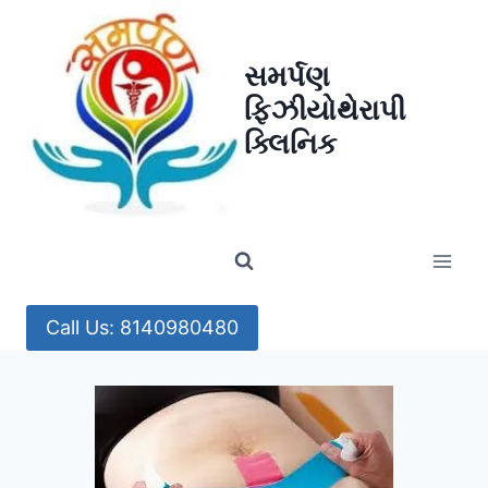
Skip
to
સમર્પણ
content
ફિઝીયોથેરાપી
ક્લિનિક
Call Us: 8140980480