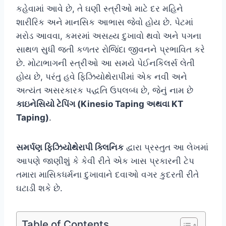
કહેવામાં આવે છે, તે ઘણી સ્ત્રીઓ માટે દર મહિને
શારીરિક અને માનસિક આભાસ જેવો હોય છે. પેટમાં
મરોડ આવવા, કમરમાં અસહ્ય દુખાવો થવો અને પગના
સાથળ સુધી જતી કળતર રોજિંદા જીવનને પ્રભાવિત કરે
છે. મોટાભાગની સ્ત્રીઓ આ સમયે પેઈનકિલર્સ લેતી
હોય છે, પરંતુ હવે ફિઝિયોથેરાપીમાં એક નવી અને
અત્યંત અસરકારક પદ્ધતિ ઉપલબ્ધ છે, જેનું નામ છે
કાઇનેસિયો ટેપિંગ (Kinesio Taping અથવા KT
Taping)
.
સમર્પણ ફિઝિયોથેરાપી ક્લિનિક
દ્વારા પ્રસ્તુત આ લેખમાં
આપણે જાણીશું કે કેવી રીતે એક ખાસ પ્રકારની ટેપ
તમારા માસિકધર્મના દુખાવાને દવાઓ વગર કુદરતી રીતે
ઘટાડી શકે છે.
Table of Contents