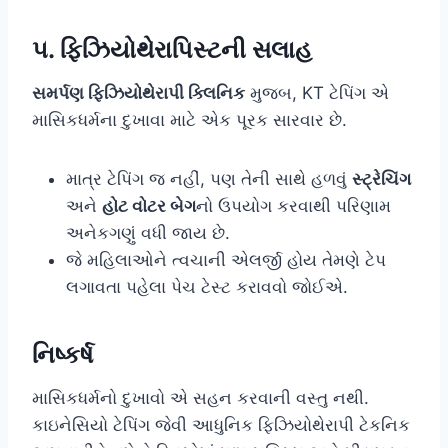
૫. ફિઝિયોથેરાપિસ્ટની સલાહ
સમર્પણ ફિઝિયોથેરાપી ક્લિનિક
મુજબ, KT ટેપિંગ એ
માસિકધર્મના દુખાવા માટે એક પૂરક સારવાર છે.
માત્ર ટેપિંગ જ નહીં, પણ તેની સાથે હળવું
સ્ટ્રેચિંગ
અને
હોટ વોટર બેગ
નો ઉપયોગ કરવાથી પરિણામ
અનેકગણું વધી જાય છે.
જે મહિલાઓને ત્વચાની એલર્જી હોય તેમણે ટેપ
લગાવતા પહેલા પેચ ટેસ્ટ કરાવવો જોઈએ.
નિષ્કર્ષ
માસિકધર્મનો દુખાવો એ સહન કરવાની વસ્તુ નથી.
કાઇનેસિયો ટેપિંગ જેવી આધુનિક ફિઝિયોથેરાપી ટેકનિક