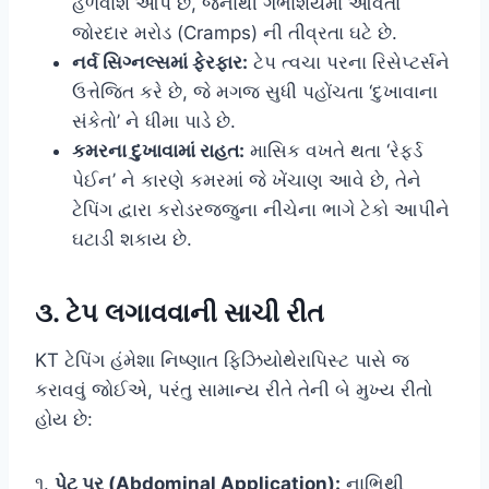
હળવાશ આપે છે, જેનાથી ગર્ભાશયમાં આવતા
જોરદાર મરોડ (Cramps) ની તીવ્રતા ઘટે છે.
નર્વ સિગ્નલ્સમાં ફેરફાર:
ટેપ ત્વચા પરના રિસેપ્ટર્સને
ઉત્તેજિત કરે છે, જે મગજ સુધી પહોંચતા ‘દુખાવાના
સંકેતો’ ને ધીમા પાડે છે.
કમરના દુખાવામાં રાહત:
માસિક વખતે થતા ‘રેફર્ડ
પેઈન’ ને કારણે કમરમાં જે ખેંચાણ આવે છે, તેને
ટેપિંગ દ્વારા કરોડરજ્જુના નીચેના ભાગે ટેકો આપીને
ઘટાડી શકાય છે.
૩. ટેપ લગાવવાની સાચી રીત
KT ટેપિંગ હંમેશા નિષ્ણાત ફિઝિયોથેરાપિસ્ટ પાસે જ
કરાવવું જોઈએ, પરંતુ સામાન્ય રીતે તેની બે મુખ્ય રીતો
હોય છે:
૧.
પેટ પર (Abdominal Application):
નાભિથી