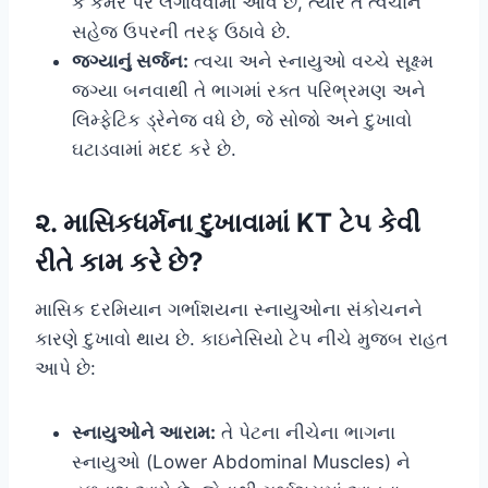
કે કમર પર લગાવવામાં આવે છે, ત્યારે તે ત્વચાને
સહેજ ઉપરની તરફ ઉઠાવે છે.
જગ્યાનું સર્જન:
ત્વચા અને સ્નાયુઓ વચ્ચે સૂક્ષ્મ
જગ્યા બનવાથી તે ભાગમાં રક્ત પરિભ્રમણ અને
લિમ્ફેટિક ડ્રેનેજ વધે છે, જે સોજો અને દુખાવો
ઘટાડવામાં મદદ કરે છે.
૨. માસિકધર્મના દુખાવામાં KT ટેપ કેવી
રીતે કામ કરે છે?
માસિક દરમિયાન ગર્ભાશયના સ્નાયુઓના સંકોચનને
કારણે દુખાવો થાય છે. કાઇનેસિયો ટેપ નીચે મુજબ રાહત
આપે છે:
સ્નાયુઓને આરામ:
તે પેટના નીચેના ભાગના
સ્નાયુઓ (Lower Abdominal Muscles) ને