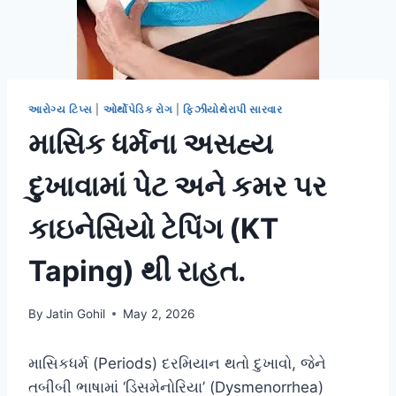
આરોગ્ય ટિપ્સ
|
ઓર્થોપેડિક રોગ
|
ફિઝીયોથેરાપી સારવાર
માસિક ધર્મના અસહ્ય
દુખાવામાં પેટ અને કમર પર
કાઇનેસિયો ટેપિંગ (KT
Taping) થી રાહત.
By
Jatin Gohil
May 2, 2026
માસિકધર્મ (Periods) દરમિયાન થતો દુખાવો, જેને
તબીબી ભાષામાં ‘ડિસમેનોરિયા’ (Dysmenorrhea)