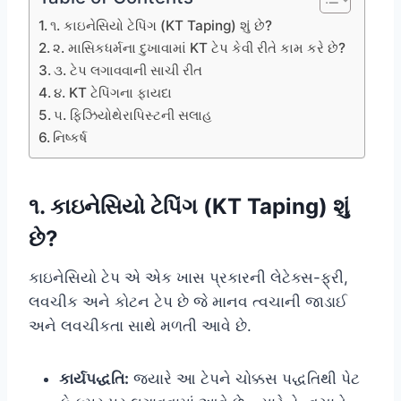
૧. કાઇનેસિયો ટેપિંગ (KT Taping) શું છે?
૨. માસિકધર્મના દુખાવામાં KT ટેપ કેવી રીતે કામ કરે છે?
૩. ટેપ લગાવવાની સાચી રીત
૪. KT ટેપિંગના ફાયદા
૫. ફિઝિયોથેરાપિસ્ટની સલાહ
નિષ્કર્ષ
૧. કાઇનેસિયો ટેપિંગ (KT Taping) શું
છે?
કાઇનેસિયો ટેપ એ એક ખાસ પ્રકારની લેટેક્સ-ફ્રી,
લવચીક અને કોટન ટેપ છે જે માનવ ત્વચાની જાડાઈ
અને લવચીકતા સાથે મળતી આવે છે.
કાર્યપદ્ધતિ:
જ્યારે આ ટેપને ચોક્કસ પદ્ધતિથી પેટ