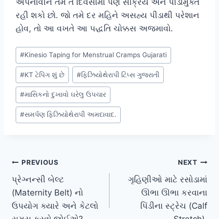
અપનાવીને તમે તે દિવસોમાં પણ સક્રિય અને પીડામુક્ત
રહી શકો છો. જો તમે દર મહિને અસહ્ય પીડાથી પરેશાન
હોવ, તો આ વખતે આ પદ્ધતિ ચોક્કસ અજમાવો.
Post
#
Kinesio Taping for Menstrual Cramps Gujarati
Tags:
#
KT ટેપિંગ શું છે
#
ફિઝિયોથેરાપી ટિપ્સ ગુજરાતી
#
માસિકનો દુખાવો ઘરેલુ ઉપચાર
#
સમર્પણ ફિઝિયોથેરાપી અમદાવાદ.
Post
PREVIOUS
NEXT
પ્રેગ્નન્સી બેલ્ટ
ગૃહિણીઓ માટે રસોડામાં
navigation
(Maternity Belt) નો
ઊભા ઊભા કરવાના
ઉપયોગ ક્યારે અને કેટલો
પિંડીના સ્ટ્રેચ (Calf
સમય કરવો જોઈએ?
Stretch).