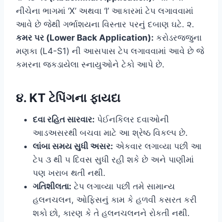
નીચેના ભાગમાં ‘X’ અથવા ‘I’ આકારમાં ટેપ લગાવવામાં
આવે છે જેથી ગર્ભાશયના વિસ્તાર પરનું દબાણ ઘટે. ૨.
કમર પર (Lower Back Application):
કરોડરજ્જુના
મણકા (L4-S1) ની આસપાસ ટેપ લગાવવામાં આવે છે જે
કમરના જકડાયેલા સ્નાયુઓને ટેકો આપે છે.
૪. KT ટેપિંગના ફાયદા
દવા રહિત સારવાર:
પેઈનકિલર દવાઓની
આડઅસરથી બચવા માટે આ શ્રેષ્ઠ વિકલ્પ છે.
લાંબા સમય સુધી અસર:
એકવાર લગાવ્યા પછી આ
ટેપ ૩ થી ૫ દિવસ સુધી રહી શકે છે અને પાણીમાં
પણ ખરાબ થતી નથી.
ગતિશીલતા:
ટેપ લગાવ્યા પછી તમે સામાન્ય
હલનચલન, ઓફિસનું કામ કે હળવી કસરત કરી
શકો છો, કારણ કે તે હલનચલનને રોકતી નથી.