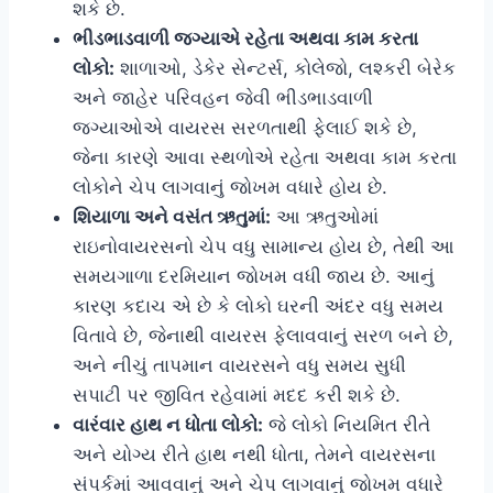
શકે છે.
ભીડભાડવાળી જગ્યાએ રહેતા અથવા કામ કરતા
લોકો:
શાળાઓ, ડેકેર સેન્ટર્સ, કોલેજો, લશ્કરી બેરેક
અને જાહેર પરિવહન જેવી ભીડભાડવાળી
જગ્યાઓએ વાયરસ સરળતાથી ફેલાઈ શકે છે,
જેના કારણે આવા સ્થળોએ રહેતા અથવા કામ કરતા
લોકોને ચેપ લાગવાનું જોખમ વધારે હોય છે.
શિયાળા અને વસંત ઋતુમાં:
આ ઋતુઓમાં
રાઇનોવાયરસનો ચેપ વધુ સામાન્ય હોય છે, તેથી આ
સમયગાળા દરમિયાન જોખમ વધી જાય છે. આનું
કારણ કદાચ એ છે કે લોકો ઘરની અંદર વધુ સમય
વિતાવે છે, જેનાથી વાયરસ ફેલાવવાનું સરળ બને છે,
અને નીચું તાપમાન વાયરસને વધુ સમય સુધી
સપાટી પર જીવિત રહેવામાં મદદ કરી શકે છે.
વારંવાર હાથ ન ધોતા લોકો:
જે લોકો નિયમિત રીતે
અને યોગ્ય રીતે હાથ નથી ધોતા, તેમને વાયરસના
સંપર્કમાં આવવાનું અને ચેપ લાગવાનું જોખમ વધારે