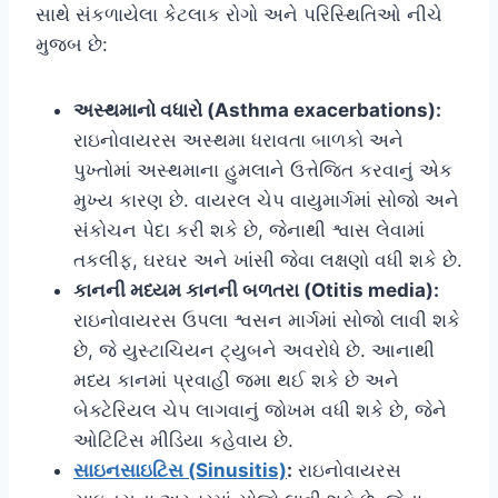
સાથે સંકળાયેલા કેટલાક રોગો અને પરિસ્થિતિઓ નીચે
મુજબ છે:
અસ્થમાનો વધારો (Asthma exacerbations):
રાઇનોવાયરસ અસ્થમા ધરાવતા બાળકો અને
પુખ્તોમાં અસ્થમાના હુમલાને ઉત્તેજિત કરવાનું એક
મુખ્ય કારણ છે. વાયરલ ચેપ વાયુમાર્ગમાં સોજો અને
સંકોચન પેદા કરી શકે છે, જેનાથી શ્વાસ લેવામાં
તકલીફ, ઘરઘર અને ખાંસી જેવા લક્ષણો વધી શકે છે.
કાનની મધ્યમ કાનની બળતરા (Otitis media):
રાઇનોવાયરસ ઉપલા શ્વસન માર્ગમાં સોજો લાવી શકે
છે, જે યુસ્ટાચિયન ટ્યુબને અવરોધે છે. આનાથી
મધ્ય કાનમાં પ્રવાહી જમા થઈ શકે છે અને
બેક્ટેરિયલ ચેપ લાગવાનું જોખમ વધી શકે છે, જેને
ઓટિટિસ મીડિયા કહેવાય છે.
સાઇનસાઇટિસ (Sinusitis)
:
રાઇનોવાયરસ