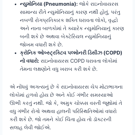
ન્યુમોનિયા (Pneumonia):
જોકે રાઇનોવાયરસ
સામાન્ય રીતે ન્યુમોનિયાનું કારણ નથી હોતું, પરંતુ
નબળી રોગપ્રતિકારક શક્તિ ધરાવતા લોકો, વૃદ્ધો
અને નાના બાળકોમાં તે ક્યારેક ન્યુમોનિયાનું કારણ
બની શકે છે અથવા બેક્ટેરિયલ ન્યુમોનિયાનું
જોખમ વધારી શકે છે.
ક્રોનિક ઓબ્સ્ટ્રક્ટિવ પલ્મોનરી ડિસીઝ (COPD)
નો વધારો:
રાઇનોવાયરસ COPD ધરાવતા લોકોમાં
તેમના લક્ષણોને વધુ ખરાબ કરી શકે છે.
એ નોંધવું અગત્યનું છે કે રાઇનોવાયરસ ચેપ મોટાભાગના
લોકોમાં હળવો હોય છે અને કોઈ ગંભીર સમસ્યાઓ
ઊભી કરતું નથી. જો કે, અમુક ચોક્કસ વસ્તી જૂથોમાં તે
વધુ ગંભીર રોગો અથવા હાલની પરિસ્થિતિઓમાં વધારો
કરી શકે છે. જો તમને કોઈ ચિંતા હોય તો ડૉક્ટરની
સલાહ લેવી જોઈએ.