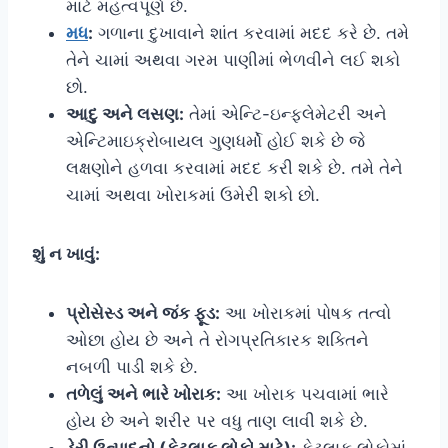
માટે મહત્વપૂર્ણ છે.
મધ
:
ગળાના દુખાવાને શાંત કરવામાં મદદ કરે છે. તમે
તેને ચામાં અથવા ગરમ પાણીમાં ભેળવીને લઈ શકો
છો.
આદુ અને લસણ:
તેમાં એન્ટિ-ઇન્ફ્લેમેટરી અને
એન્ટિમાઇક્રોબાયલ ગુણધર્મો હોઈ શકે છે જે
લક્ષણોને હળવા કરવામાં મદદ કરી શકે છે. તમે તેને
ચામાં અથવા ખોરાકમાં ઉમેરી શકો છો.
શું ન ખાવું:
પ્રોસેસ્ડ અને જંક ફૂડ:
આ ખોરાકમાં પોષક તત્વો
ઓછા હોય છે અને તે રોગપ્રતિકારક શક્તિને
નબળી પાડી શકે છે.
તળેલું અને ભારે ખોરાક:
આ ખોરાક પચવામાં ભારે
હોય છે અને શરીર પર વધુ તાણ લાવી શકે છે.