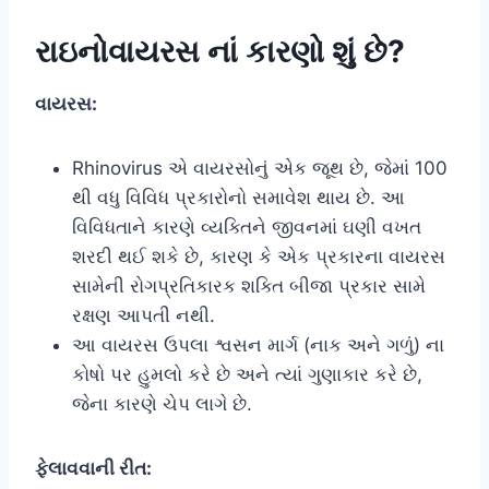
રાઇનોવાયરસ નાં કારણો શું છે?
વાયરસ:
Rhinovirus એ વાયરસોનું એક જૂથ છે, જેમાં 100
થી વધુ વિવિધ પ્રકારોનો સમાવેશ થાય છે. આ
વિવિધતાને કારણે વ્યક્તિને જીવનમાં ઘણી વખત
શરદી થઈ શકે છે, કારણ કે એક પ્રકારના વાયરસ
સામેની રોગપ્રતિકારક શક્તિ બીજા પ્રકાર સામે
રક્ષણ આપતી નથી.
આ વાયરસ ઉપલા શ્વસન માર્ગ (નાક અને ગળું) ના
કોષો પર હુમલો કરે છે અને ત્યાં ગુણાકાર કરે છે,
જેના કારણે ચેપ લાગે છે.
ફેલાવવાની રીત: