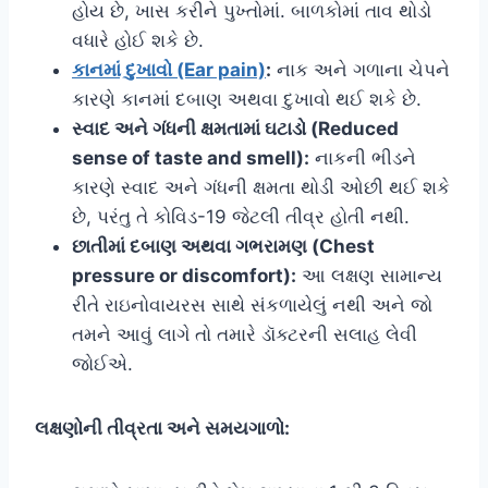
હોય છે, ખાસ કરીને પુખ્તોમાં. બાળકોમાં તાવ થોડો
વધારે હોઈ શકે છે.
કાનમાં દુખાવો (Ear pain)
:
નાક અને ગળાના ચેપને
કારણે કાનમાં દબાણ અથવા દુખાવો થઈ શકે છે.
સ્વાદ અને ગંધની ક્ષમતામાં ઘટાડો (Reduced
sense of taste and smell):
નાકની ભીડને
કારણે સ્વાદ અને ગંધની ક્ષમતા થોડી ઓછી થઈ શકે
છે, પરંતુ તે કોવિડ-19 જેટલી તીવ્ર હોતી નથી.
છાતીમાં દબાણ અથવા ગભરામણ (Chest
pressure or discomfort):
આ લક્ષણ સામાન્ય
રીતે રાઇનોવાયરસ સાથે સંકળાયેલું નથી અને જો
તમને આવું લાગે તો તમારે ડૉક્ટરની સલાહ લેવી
જોઈએ.
લક્ષણોની તીવ્રતા અને સમયગાળો: