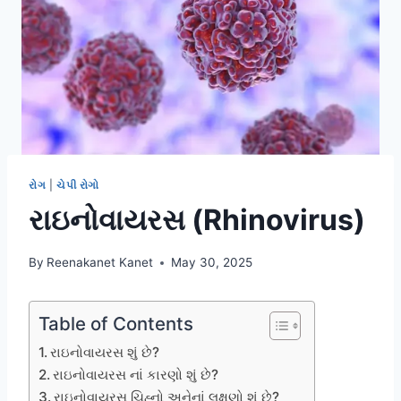
રોગ
|
ચેપી રોગો
રાઇનોવાયરસ (Rhinovirus)
By
Reenakanet Kanet
May 30, 2025
Table of Contents
રાઇનોવાયરસ શું છે?
રાઇનોવાયરસ નાં કારણો શું છે?
રાઇનોવાયરસ ચિહ્નો અનેનાં લક્ષણો શું છે?