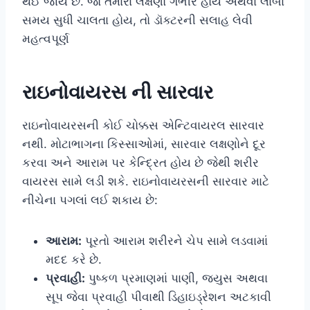
થઈ જાય છે. જો તમારા લક્ષણો ગંભીર હોય અથવા લાંબા
સમય સુધી ચાલતા હોય, તો ડૉક્ટરની સલાહ લેવી
મહત્વપૂર્ણ
રાઇનોવાયરસ ની સારવાર
રાઇનોવાયરસની કોઈ ચોક્કસ એન્ટિવાયરલ સારવાર
નથી. મોટાભાગના કિસ્સાઓમાં, સારવાર લક્ષણોને દૂર
કરવા અને આરામ પર કેન્દ્રિત હોય છે જેથી શરીર
વાયરસ સામે લડી શકે. રાઇનોવાયરસની સારવાર માટે
નીચેના પગલાં લઈ શકાય છે:
આરામ:
પૂરતો આરામ શરીરને ચેપ સામે લડવામાં
મદદ કરે છે.
પ્રવાહી:
પુષ્કળ પ્રમાણમાં પાણી, જ્યુસ અથવા
સૂપ જેવા પ્રવાહી પીવાથી ડિહાઇડ્રેશન અટકાવી