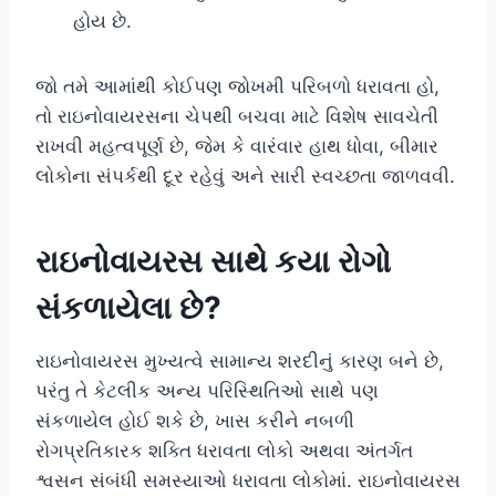
હોય છે.
જો તમે આમાંથી કોઈપણ જોખમી પરિબળો ધરાવતા હો,
તો રાઇનોવાયરસના ચેપથી બચવા માટે વિશેષ સાવચેતી
રાખવી મહત્વપૂર્ણ છે, જેમ કે વારંવાર હાથ ધોવા, બીમાર
લોકોના સંપર્કથી દૂર રહેવું અને સારી સ્વચ્છતા જાળવવી.
રાઇનોવાયરસ સાથે કયા રોગો
સંકળાયેલા છે?
રાઇનોવાયરસ મુખ્યત્વે સામાન્ય શરદીનું કારણ બને છે,
પરંતુ તે કેટલીક અન્ય પરિસ્થિતિઓ સાથે પણ
સંકળાયેલ હોઈ શકે છે, ખાસ કરીને નબળી
રોગપ્રતિકારક શક્તિ ધરાવતા લોકો અથવા અંતર્ગત
શ્વસન સંબંધી સમસ્યાઓ ધરાવતા લોકોમાં. રાઇનોવાયરસ