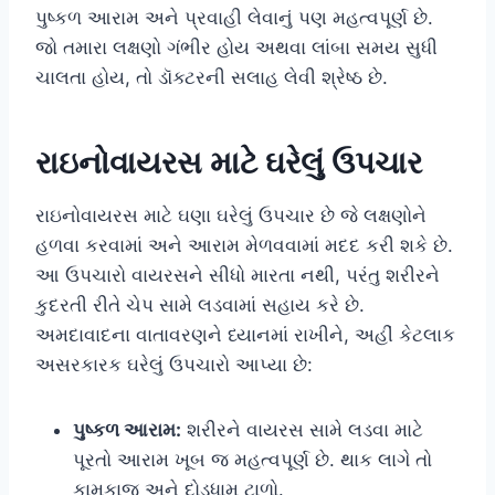
પુષ્કળ આરામ અને પ્રવાહી લેવાનું પણ મહત્વપૂર્ણ છે.
જો તમારા લક્ષણો ગંભીર હોય અથવા લાંબા સમય સુધી
ચાલતા હોય, તો ડૉક્ટરની સલાહ લેવી શ્રેષ્ઠ છે.
રાઇનોવાયરસ માટે ઘરેલું ઉપચાર
રાઇનોવાયરસ માટે ઘણા ઘરેલું ઉપચાર છે જે લક્ષણોને
હળવા કરવામાં અને આરામ મેળવવામાં મદદ કરી શકે છે.
આ ઉપચારો વાયરસને સીધો મારતા નથી, પરંતુ શરીરને
કુદરતી રીતે ચેપ સામે લડવામાં સહાય કરે છે.
અમદાવાદના વાતાવરણને ધ્યાનમાં રાખીને, અહીં કેટલાક
અસરકારક ઘરેલું ઉપચારો આપ્યા છે:
પુષ્કળ આરામ:
શરીરને વાયરસ સામે લડવા માટે
પૂરતો આરામ ખૂબ જ મહત્વપૂર્ણ છે. થાક લાગે તો
કામકાજ અને દોડધામ ટાળો.