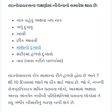
રાઇનોવાયરસના લક્ષણોમાં નીચેનાનો સમાવેશ થાય છે:
નાક વહેવું અથવા બંધ નાક
ગળું દુખવું
ખાંસી
છીંક આવવી
માથાનો દુખાવો
શરીરમાં હળવો દુખાવો
તાવ (ખાસ કરીને બાળકોમાં)
રાઇનોવાયરસ ચેપ સામાન્ય રીતે હળવો હોય છે અને 7
થી 10 દિવસમાં જાતે જ ઠીક થઈ જાય છે. જો કે, નબળી
રોગપ્રતિકારક શક્તિ ધરાવતા લોકો, અસ્થમા અથવા
અન્ય અંતર્ગત તબીબી પરિસ્થિતિઓ ધરાવતા લોકોમાં તે
વધુ ગંભીર બીમારીનું કારણ બની શકે છે.