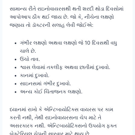
સામાન્ય રીતે રાઇનોવાયરસથી થતી શરદી થોડા દિવસોમાં
આપોઆપ ઠીક થઈ જાય છે. જો કે, નીચેના લક્ષણો
જણાય તો ડૉક્ટરની સલાહ લેવી જોઈએ:
ગંભીર લક્ષણો અથવા લક્ષણો જે 10 દિવસથી વધુ
ચાલે છે.
ઉંચો તાવ.
શ્વાસ લેવામાં તકલીફ અથવા છાતીમાં દુખાવો.
કાનમાં દુખાવો.
સાઇનસમાં ગંભીર દુખાવો.
અન્ય કોઈ ચિંતાજનક લક્ષણો.
ધ્યાનમાં રાખો કે એન્ટિબાયોટિક્સ વાયરસ પર કામ
કરતી નથી, તેથી રાઇનોવાયરસના ચેપ માટે તે
અસરકારક નથી. એન્ટિબાયોટિક્સનો ઉપયોગ ફક્ત
બેક્ટેરિયલ ચેપની સારવાર માટે થાય છે.