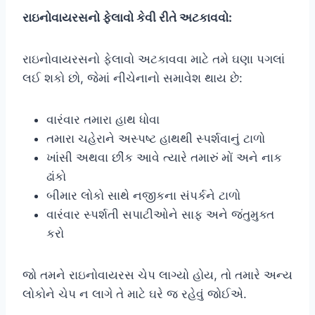
રાઇનોવાયરસનો ફેલાવો કેવી રીતે અટકાવવો:
રાઇનોવાયરસનો ફેલાવો અટકાવવા માટે તમે ઘણા પગલાં
લઈ શકો છો, જેમાં નીચેનાનો સમાવેશ થાય છે:
વારંવાર તમારા હાથ ધોવા
તમારા ચહેરાને અસ્પષ્ટ હાથથી સ્પર્શવાનું ટાળો
ખાંસી અથવા છીંક આવે ત્યારે તમારું મોં અને નાક
ઢાંકો
બીમાર લોકો સાથે નજીકના સંપર્કને ટાળો
વારંવાર સ્પર્શતી સપાટીઓને સાફ અને જંતુમુક્ત
કરો
જો તમને રાઇનોવાયરસ ચેપ લાગ્યો હોય, તો તમારે અન્ય
લોકોને ચેપ ન લાગે તે માટે ઘરે જ રહેવું જોઈએ.