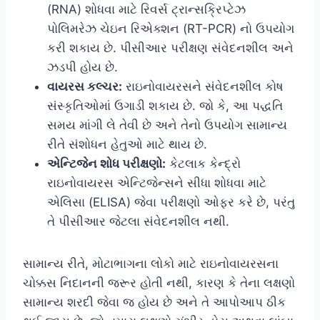
(RNA) શોધવા માટે રિવર્સ ટ્રાન્સક્રિપ્ટેઝ
પોલિમરેઝ ચેઇન રિએક્શન (RT-PCR) નો ઉપયોગ
કરી શકાય છે. પીસીઆર પરીક્ષણ સંવેદનશીલ અને
ઝડપી હોય છે.
વાયરસ કલ્ચર:
રાઇનોવાયરસને સંવેદનશીલ કોષ
સંસ્કૃતિઓમાં ઉગાડી શકાય છે. જો કે, આ પદ્ધતિ
સમય માંગી લે તેવી છે અને તેનો ઉપયોગ સામાન્ય
રીતે સંશોધન હેતુઓ માટે થાય છે.
એન્ટિજેન શોધ પરીક્ષણો:
કેટલાક કેન્દ્રો
રાઇનોવાયરસ એન્ટિજેન્સને સીધા શોધવા માટે
એલિસા (ELISA) જેવા પરીક્ષણો ઓફર કરે છે, પરંતુ
તે પીસીઆર જેટલા સંવેદનશીલ નથી.
સામાન્ય રીતે, મોટાભાગના લોકો માટે રાઇનોવાયરસના
ચોક્કસ નિદાનની જરૂર હોતી નથી, કારણ કે તેના લક્ષણો
સામાન્ય શરદી જેવા જ હોય છે અને તે આપોઆપ ઠીક