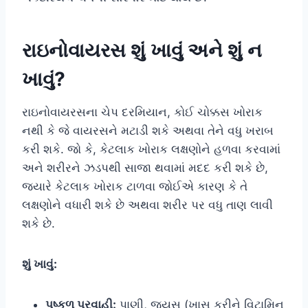
રાઇનોવાયરસ શું ખાવું અને શું ન
ખાવું?
રાઇનોવાયરસના ચેપ દરમિયાન, કોઈ ચોક્કસ ખોરાક
નથી કે જે વાયરસને મટાડી શકે અથવા તેને વધુ ખરાબ
કરી શકે. જો કે, કેટલાક ખોરાક લક્ષણોને હળવા કરવામાં
અને શરીરને ઝડપથી સાજા થવામાં મદદ કરી શકે છે,
જ્યારે કેટલાક ખોરાક ટાળવા જોઈએ કારણ કે તે
લક્ષણોને વધારી શકે છે અથવા શરીર પર વધુ તાણ લાવી
શકે છે.
શું ખાવું:
પુષ્કળ પ્રવાહી:
પાણી, જ્યુસ (ખાસ કરીને વિટામિન