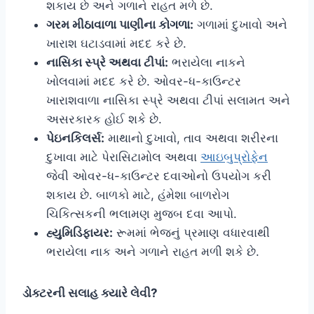
શકાય છે અને ગળાને રાહત મળે છે.
ગરમ મીઠાવાળા પાણીના કોગળા:
ગળામાં દુખાવો અને
ખારાશ ઘટાડવામાં મદદ કરે છે.
નાસિકા સ્પ્રે અથવા ટીપાં:
ભરાયેલા નાકને
ખોલવામાં મદદ કરે છે. ઓવર-ધ-કાઉન્ટર
ખારાશવાળા નાસિકા સ્પ્રે અથવા ટીપાં સલામત અને
અસરકારક હોઈ શકે છે.
પેઇનકિલર્સ:
માથાનો દુખાવો, તાવ અથવા શરીરના
દુખાવા માટે પેરાસિટામોલ અથવા
આઇબુપ્રોફેન
જેવી ઓવર-ધ-કાઉન્ટર દવાઓનો ઉપયોગ કરી
શકાય છે. બાળકો માટે, હંમેશા બાળરોગ
ચિકિત્સકની ભલામણ મુજબ દવા આપો.
હ્યુમિડિફાયર:
રૂમમાં ભેજનું પ્રમાણ વધારવાથી
ભરાયેલા નાક અને ગળાને રાહત મળી શકે છે.
ડોક્ટરની સલાહ ક્યારે લેવી?