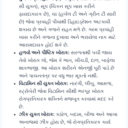
સી યુક્ત), સૂપ (ચિકન સૂપ ખાસ કરીને
ફાયદાકારક છે), ચા (હર્બલ ટી અને ગ્રીન ટી સારી
છે) જેવા પ્રવાહી પીવાથી ડિહાઇડ્રેશન અટકાવી
શકાય છે અને ગળાને રાહત મળે છે. ગરમ પ્રવાહી
ખાસ કરીને ગળાના દુખાવા અને ભરાયેલા નાક માટે
આરામદાયક હોઈ શકે છે.
હળવો અને પૌષ્ટિક ખોરાક:
સરળતાથી પચી જાય
તેવો ખોરાક લો, જેમ કે ભાત, ખીચડી, દાળ, બાફેલા
શાકભાજી. આ ખોરાક શરીરને એનર્જી પૂરી પાડે છે
અને પાચનતંત્ર પર વધુ ભાર મૂકતો નથી.
વિટામિન સી યુક્ત ખોરાક:
નારંગી, લીંબુ, આમળા,
સ્ટ્રોબેરી જેવા વિટામિન સીથી ભરપૂર ખોરાક
રોગપ્રતિકારક શક્તિને મજબૂત કરવામાં મદદ કરે
છે.
ઝીંક યુક્ત ખોરાક:
કઠોળ, બદામ, બીજ અને આખા
અનાજમાં ઝીંક હોય છે, જે રોગપ્રતિકારક કાર્ય