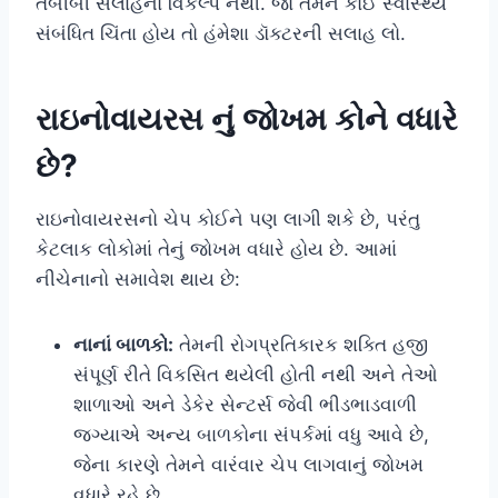
તબીબી સલાહનો વિકલ્પ નથી. જો તમને કોઈ સ્વાસ્થ્ય
સંબંધિત ચિંતા હોય તો હંમેશા ડૉક્ટરની સલાહ લો.
રાઇનોવાયરસ નું જોખમ કોને વધારે
છે?
રાઇનોવાયરસનો ચેપ કોઈને પણ લાગી શકે છે, પરંતુ
કેટલાક લોકોમાં તેનું જોખમ વધારે હોય છે. આમાં
નીચેનાનો સમાવેશ થાય છે:
નાનાં બાળકો:
તેમની રોગપ્રતિકારક શક્તિ હજી
સંપૂર્ણ રીતે વિકસિત થયેલી હોતી નથી અને તેઓ
શાળાઓ અને ડેકેર સેન્ટર્સ જેવી ભીડભાડવાળી
જગ્યાએ અન્ય બાળકોના સંપર્કમાં વધુ આવે છે,
જેના કારણે તેમને વારંવાર ચેપ લાગવાનું જોખમ
વધારે રહે છે.