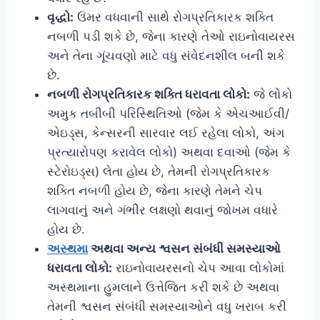
વૃદ્ધો:
ઉંમર વધવાની સાથે રોગપ્રતિકારક શક્તિ
નબળી પડી શકે છે, જેના કારણે તેઓ રાઇનોવાયરસ
અને તેના ગૂંચવણો માટે વધુ સંવેદનશીલ બની શકે
છે.
નબળી રોગપ્રતિકારક શક્તિ ધરાવતા લોકો:
જે લોકો
અમુક તબીબી પરિસ્થિતિઓ (જેમ કે એચઆઈવી/
એઇડ્સ, કેન્સરની સારવાર લઈ રહેલા લોકો, અંગ
પ્રત્યારોપણ કરાવેલ લોકો) અથવા દવાઓ (જેમ કે
સ્ટેરોઇડ્સ) લેતા હોય છે, તેમની રોગપ્રતિકારક
શક્તિ નબળી હોય છે, જેના કારણે તેમને ચેપ
લાગવાનું અને ગંભીર લક્ષણો થવાનું જોખમ વધારે
હોય છે.
અસ્થમા
અથવા અન્ય શ્વસન સંબંધી સમસ્યાઓ
ધરાવતા લોકો:
રાઇનોવાયરસનો ચેપ આવા લોકોમાં
અસ્થમાના હુમલાને ઉત્તેજિત કરી શકે છે અથવા
તેમની શ્વસન સંબંધી સમસ્યાઓને વધુ ખરાબ કરી