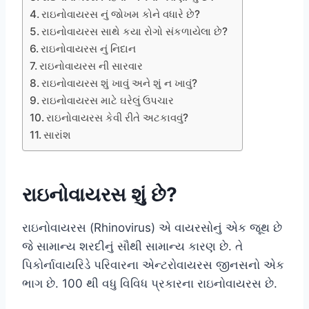
રાઇનોવાયરસ નું જોખમ કોને વધારે છે?
રાઇનોવાયરસ સાથે કયા રોગો સંકળાયેલા છે?
રાઇનોવાયરસ નું નિદાન
રાઇનોવાયરસ ની સારવાર
રાઇનોવાયરસ શું ખાવું અને શું ન ખાવું?
રાઇનોવાયરસ માટે ઘરેલું ઉપચાર
રાઇનોવાયરસ કેવી રીતે અટકાવવું?
સારાંશ
રાઇનોવાયરસ શું છે?
રાઇનોવાયરસ (Rhinovirus) એ વાયરસોનું એક જૂથ છે
જે સામાન્ય શરદીનું સૌથી સામાન્ય કારણ છે. તે
પિકોર્નાવાયરિડે પરિવારના એન્ટરોવાયરસ જીનસનો એક
ભાગ છે. 100 થી વધુ વિવિધ પ્રકારના રાઇનોવાયરસ છે.