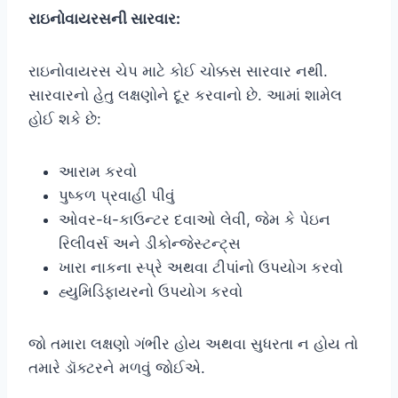
રાઇનોવાયરસની સારવાર:
રાઇનોવાયરસ ચેપ માટે કોઈ ચોક્કસ સારવાર નથી.
સારવારનો હેતુ લક્ષણોને દૂર કરવાનો છે. આમાં શામેલ
હોઈ શકે છે:
આરામ કરવો
પુષ્કળ પ્રવાહી પીવું
ઓવર-ધ-કાઉન્ટર દવાઓ લેવી, જેમ કે પેઇન
રિલીવર્સ અને ડીકોન્જેસ્ટન્ટ્સ
ખારા નાકના સ્પ્રે અથવા ટીપાંનો ઉપયોગ કરવો
હ્યુમિડિફાયરનો ઉપયોગ કરવો
જો તમારા લક્ષણો ગંભીર હોય અથવા સુધરતા ન હોય તો
તમારે ડૉક્ટરને મળવું જોઈએ.