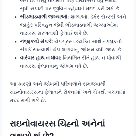
બને છે. નીચું તાપમાન પણ વાયરસને વધુ સમય
સુધી સપાટી પર જીવિત રહેવામાં મદદ કરી શકે છે.
ભીડભાડવાળી જગ્યાઓ:
શાળાઓ, ડેકેર સેન્ટર્સ અને
જાહેર પરિવહન જેવી ભીડભાડવાળી જગ્યાઓમાં
વાયરસ સરળતાથી ફેલાઈ શકે છે.
નજીકનો સંપર્ક:
ચેપગ્રસ્ત વ્યક્તિ સાથે નજીકનો
સંપર્ક રાખવાથી ચેપ લાગવાનું જોખમ વધી જાય છે.
વારંવાર હાથ ન ધોવા:
નિયમિત રીતે હાથ ન ધોવાથી
વાયરસ ફેલાવવાનું જોખમ વધે છે.
આ કારણો અને જોખમી પરિબળોને સમજવાથી
રાઇનોવાયરસના ફેલાવાને રોકવામાં અને ચેપથી બચવામાં
મદદ મળી શકે છે.
રાઇનોવાયરસ ચિહ્નો અનેનાં