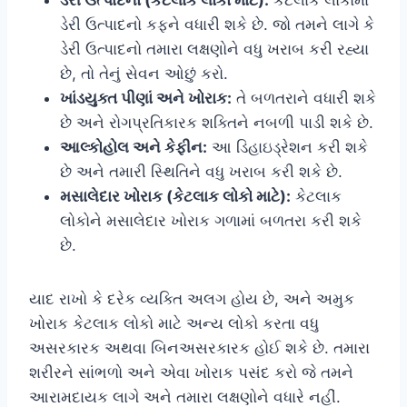
ડેરી ઉત્પાદનો (કેટલાક લોકો માટે):
કેટલાક લોકોમાં
ડેરી ઉત્પાદનો કફને વધારી શકે છે. જો તમને લાગે કે
ડેરી ઉત્પાદનો તમારા લક્ષણોને વધુ ખરાબ કરી રહ્યા
છે, તો તેનું સેવન ઓછું કરો.
ખાંડયુક્ત પીણાં અને ખોરાક:
તે બળતરાને વધારી શકે
છે અને રોગપ્રતિકારક શક્તિને નબળી પાડી શકે છે.
આલ્કોહોલ અને કેફીન:
આ ડિહાઇડ્રેશન કરી શકે
છે અને તમારી સ્થિતિને વધુ ખરાબ કરી શકે છે.
મસાલેદાર ખોરાક (કેટલાક લોકો માટે):
કેટલાક
લોકોને મસાલેદાર ખોરાક ગળામાં બળતરા કરી શકે
છે.
યાદ રાખો કે દરેક વ્યક્તિ અલગ હોય છે, અને અમુક
ખોરાક કેટલાક લોકો માટે અન્ય લોકો કરતા વધુ
અસરકારક અથવા બિનઅસરકારક હોઈ શકે છે. તમારા
શરીરને સાંભળો અને એવા ખોરાક પસંદ કરો જે તમને
આરામદાયક લાગે અને તમારા લક્ષણોને વધારે નહીં.