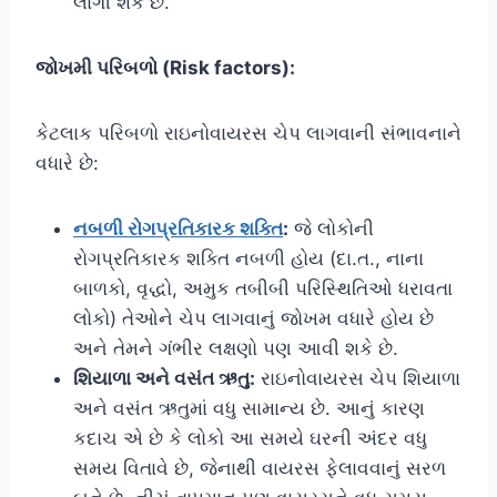
લાગી શકે છે.
જોખમી પરિબળો (Risk factors):
કેટલાક પરિબળો રાઇનોવાયરસ ચેપ લાગવાની સંભાવનાને
વધારે છે:
નબળી રોગપ્રતિકારક શક્તિ
:
જે લોકોની
રોગપ્રતિકારક શક્તિ નબળી હોય (દા.ત., નાના
બાળકો, વૃદ્ધો, અમુક તબીબી પરિસ્થિતિઓ ધરાવતા
લોકો) તેઓને ચેપ લાગવાનું જોખમ વધારે હોય છે
અને તેમને ગંભીર લક્ષણો પણ આવી શકે છે.
શિયાળા અને વસંત ઋતુ:
રાઇનોવાયરસ ચેપ શિયાળા
અને વસંત ઋતુમાં વધુ સામાન્ય છે. આનું કારણ
કદાચ એ છે કે લોકો આ સમયે ઘરની અંદર વધુ
સમય વિતાવે છે, જેનાથી વાયરસ ફેલાવવાનું સરળ