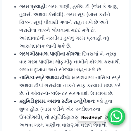
ગરમ પ્રવાહી:
ગરમ પાણી, હર્બલ ટી (જેમ કે આદુ,
તુલસી અથવા કેમોલી), ગરમ સૂપ (ખાસ કરીને
ચિકન સૂપ) પીવાથી ગળાને રાહત મળે છે અને
ભરાયેલા નાકને ખોલવામાં મદદ મળે છે.
અમદાવાદની ગરમીમાં હળવું ગરમ પ્રવાહી વધુ
આરામદાયક લાગી શકે છે.
ગરમ મીઠાવાળા પાણીના કોગળા:
દિવસમાં બે-ત્રણ
વાર ગરમ પાણીમાં થોડું મીઠું નાખીને કોગળા કરવાથી
ગળાના દુખાવા અને સોજામાં રાહત મળે છે.
નાસિકા સ્પ્રે અથવા ટીપાં:
ખારાશવાળા નાસિકા સ્પ્રે
અથવા ટીપાં ભરાયેલા નાકને સાફ કરવામાં મદદ કરે
છે. તે ઓવર-ધ-કાઉન્ટર સરળતાથી ઉપલબ્ધ છે.
હ્યુમિડિફાયર અથવા સ્ટીમ ઇન્હેલેશન:
જો હવા
શુષ્ક હોય (ખાસ કરીને એર કન્ડીશનરના
ઉપયોગથી), તો હ્યુમિડિફાયરનો ઉપયોગ કરવાથી
Need Help?
અથવા ગરમ પાણીના વાસણમાં વરાળ લેવાથી