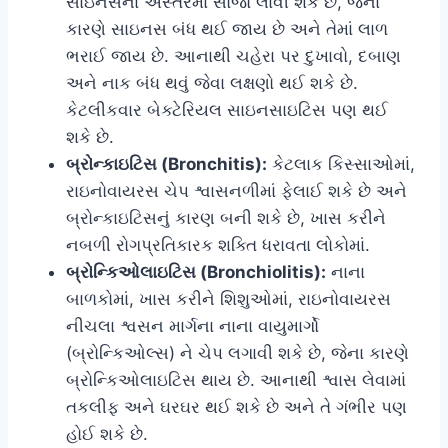
સાઇનસના અસ્તરમાં સોજો લાવી શકે છે, જેના
કારણે સાઇનસ બંધ થઈ જાય છે અને તેમાં લાળ
ભરાઈ જાય છે. આનાથી ચહેરા પર દુખાવો, દબાણ
અને નાક બંધ થવું જેવા લક્ષણો થઈ શકે છે.
કેટલીકવાર બેક્ટેરિયલ સાઇનસાઇટિસ પણ થઈ
શકે છે.
બ્રોન્કાઇટિસ (Bronchitis):
કેટલાક કિસ્સાઓમાં,
રાઇનોવાયરસ ચેપ શ્વાસનળીમાં ફેલાઈ શકે છે અને
બ્રોન્કાઇટિસનું કારણ બની શકે છે, ખાસ કરીને
નબળી રોગપ્રતિકારક શક્તિ ધરાવતા લોકોમાં.
બ્રોન્કિઓલાઇટિસ (Bronchiolitis):
નાના
બાળકોમાં, ખાસ કરીને શિશુઓમાં, રાઇનોવાયરસ
નીચલા શ્વસન માર્ગના નાના વાયુમાર્ગો
(બ્રોન્કિઓલ્સ) ને ચેપ લગાવી શકે છે, જેના કારણે
બ્રોન્કિઓલાઇટિસ થાય છે. આનાથી શ્વાસ લેવામાં
તકલીફ અને ઘરઘર થઈ શકે છે અને તે ગંભીર પણ
હોઈ શકે છે.