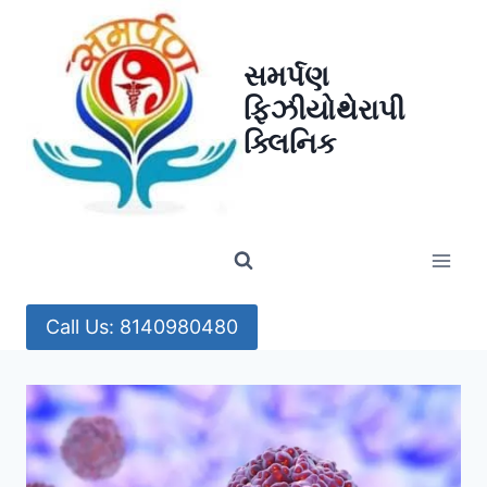
Skip
to
સમર્પણ
content
ફિઝીયોથેરાપી
ક્લિનિક
Call Us: 8140980480