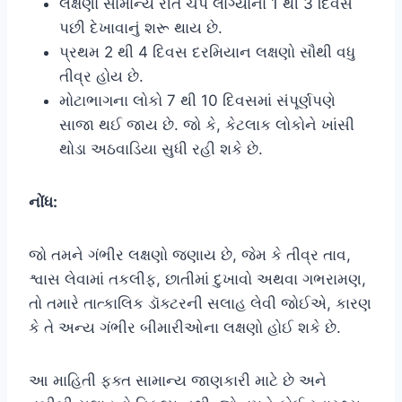
લક્ષણો સામાન્ય રીતે ચેપ લાગ્યાના 1 થી 3 દિવસ
પછી દેખાવાનું શરૂ થાય છે.
પ્રથમ 2 થી 4 દિવસ દરમિયાન લક્ષણો સૌથી વધુ
તીવ્ર હોય છે.
મોટાભાગના લોકો 7 થી 10 દિવસમાં સંપૂર્ણપણે
સાજા થઈ જાય છે. જો કે, કેટલાક લોકોને ખાંસી
થોડા અઠવાડિયા સુધી રહી શકે છે.
નોંધ:
જો તમને ગંભીર લક્ષણો જણાય છે, જેમ કે તીવ્ર તાવ,
શ્વાસ લેવામાં તકલીફ, છાતીમાં દુખાવો અથવા ગભરામણ,
તો તમારે તાત્કાલિક ડૉક્ટરની સલાહ લેવી જોઈએ, કારણ
કે તે અન્ય ગંભીર બીમારીઓના લક્ષણો હોઈ શકે છે.
આ માહિતી ફક્ત સામાન્ય જાણકારી માટે છે અને