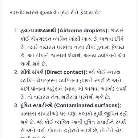
રાઇનોવાયરસ મુખ્યત્વે ત્રણ રીતે ફેલાય છે:
હવાના માધ્યમથી (Airborne droplets):
જ્યારે
કોઈ ચેપગ્રસ્ત વ્યક્તિ ખાંસી ખાય છે અથવા છીંકે
છે, ત્યારે વાયરસ ધરાવતા નાના ટીપાં હવામાં ફેલાય
છે. આ ટીપાંને શ્વાસમાં લેવાથી અન્ય વ્યક્તિને ચેપ
લાગી શકે છે.
સીધો સંપર્ક (Direct contact):
જો કોઈ સ્વસ્થ
વ્યક્તિ ચેપગ્રસ્ત વ્યક્તિના હાથને સ્પર્શે છે અને
પછી પોતાના ચહેરાને (નાક, મોં અથવા આંખો) સ્પર્શે
છે, તો વાયરસ તેના શરીરમાં પ્રવેશી શકે છે.
દૂષિત સપાટીઓ (Contaminated surfaces):
વાયરસ સપાટીઓ પર ઘણા કલાકો સુધી જીવિત રહી
શકે છે. જો કોઈ વ્યક્તિ આવી દૂષિત સપાટીને સ્પર્શે
છે અને પછી પોતાના ચહેરાને સ્પર્શે છે, તો તેને ચેપ