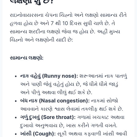
લક્ષણો શું છે?
રાઇનોવાયરસના ચેપના ચિહ્નો અને લક્ષણો સામાન્ય રીતે
હળવા હોય છે અને 7 થી 10 દિવસ સુધી ચાલે છે. તે
સામાન્ય શરદીના લક્ષણો જેવા જ હોય છે. અહીં મુખ્ય
ચિહ્નો અને લક્ષણોની યાદી છે:
સામાન્ય લક્ષણો:
નાક વહેવું (Runny nose):
શરૂઆતમાં નાક પાતળું
અને પાણી જેવું વહેતું હોય છે, જે ધીમે ધીમે જાડું
અને પીળું અથવા લીલું થઈ શકે છે.
બંધ નાક (Nasal congestion):
નાકમાં સોજો
આવવાને કારણે શ્વાસ લેવામાં તકલીફ થઈ શકે છે.
ગળું દુખવું (Sore throat):
ગળામાં ખચકાટ અથવા
દુખાવો અનુભવાય છે, ખાસ કરીને ગળતી વખતે.
ખાંસી (Cough):
સૂકી અથવા કફવાળી ખાંસી આવી