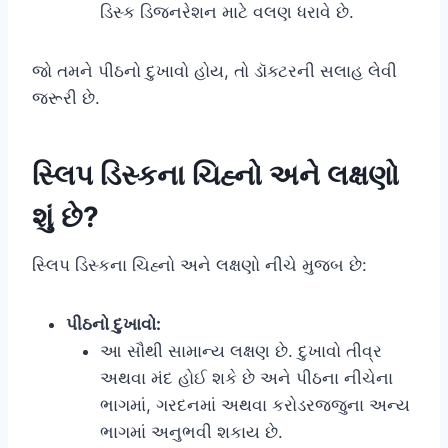
ડિસ્ક ડિજનરેશન માટે વલણ ધરાવે છે.
જો તમને પીઠનો દુખાવો હોય, તો ડૉક્ટરની સલાહ લેવી
જરૂરી છે.
સ્લિપ ડિસ્કના ચિહ્નો અને લક્ષણો
શું છે?
સ્લિપ ડિસ્કના ચિહ્નો અને લક્ષણો નીચે મુજબ છે:
પીઠનો દુખાવો:
આ સૌથી સામાન્ય લક્ષણ છે. દુખાવો તીવ્ર
અથવા મંદ હોઈ શકે છે અને પીઠના નીચેના
ભાગમાં, ગરદનમાં અથવા કરોડરજ્જુના અન્ય
ભાગમાં અનુભવી શકાય છે.