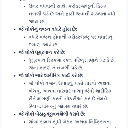
ઉંમર વધવાની સાથે, કરોડરજ્જુની ડિસ્ક
નબળી પડે છે અને ફાટી જવાની શક્યતા વધી
જાય છે.
જે લોકોનું વજન વધારે હોય છે:
વધારે વજન હોવાથી કરોડરજ્જુ પર વધારાનું
દબાણ આવે છે.
જે લોકો ધૂમ્રપાન કરે છે:
ધૂમ્રપાન ડિસ્કમાં રક્ત પરિભ્રમણને ઘટાડે છે,
જેના કારણે તે નબળી પડે છે.
જે લોકો ભારે શારીરિક કાર્ય કરે છે:
જે લોકો વજન ઉપાડવું, ધક્કો મારવો અથવા
ખેંચવું, અથવા વારંવાર વાળવું જેવી શારીરિક
રીતે માંગણી કરતી નોકરીઓ કરે છે તેમને
સ્લિપ્ડ ડિસ્કનું જોખમ વધારે છે.
જે લોકો બેઠાડુ જીવનશૈલી ધરાવે છે:
લાંબા સમય સુધી બેઠક અથવા નિષ્ક્રિયતા