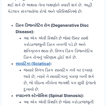
થઈ શકે છે અથવા તેના લક્ષણોને વધારી શકે છે. અહીં
કેટલાક સંકળાયેલા રોગો અને પરિસ્થિતિઓ છે:
ડિસ્ક ડિજનરેટિવ રોગ (Degenerative Disc
Disease):
આ એક એવી સ્થિતિ છે જેમાં ઉંમર સાથે
કરોડરજ્જુની ડિસ્ક નબળી પડે છે અને
ક્ષતિગ્રસ્ત થાય છે. સ્લિપ ડિસ્ક ડિજનરેટિવ
ડિસ્ક રોગનું પરિણામ હોઈ શકે છે.
સાયટિકા (Sciatica)
:
જ્યારે સ્લિપ ડિસ્ક સાયટિક નર્વ પર દબાણ
લાવે છે, ત્યારે તે સાયટિકાનું કારણ બની શકે
છે, જે પીઠના નીચેના ભાગથી પગ સુધી ફેલાતો
દુખાવો છે.
સ્પાઇનલ સ્ટેનોસિસ (Spinal Stenosis):
આ એક એવી સ્થિતિ છે જેમાં કરોડરજ્જુની