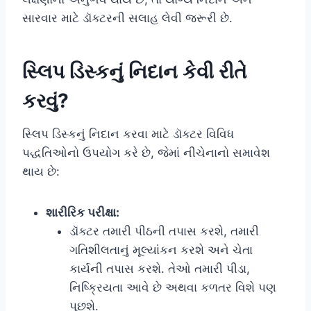
સારવાર માટે ડૉક્ટરની સલાહ લેવી જરૂરી છે.
સ્લિપ ડિસ્કનું નિદાન કેવી રીતે
કરવું?
સ્લિપ ડિસ્કનું નિદાન કરવા માટે ડૉક્ટર વિવિધ
પદ્ધતિઓનો ઉપયોગ કરે છે, જેમાં નીચેનાનો સમાવેશ
થાય છે:
શારીરિક પરીક્ષા:
ડૉક્ટર તમારી પીઠની તપાસ કરશે, તમારી
ગતિશીલતાનું મૂલ્યાંકન કરશે અને ચેતા
કાર્યની તપાસ કરશે. તેઓ તમારી પીડા,
નિષ્ક્રિયતા આવે છે અથવા કળતર વિશે પણ
પૂછશે.