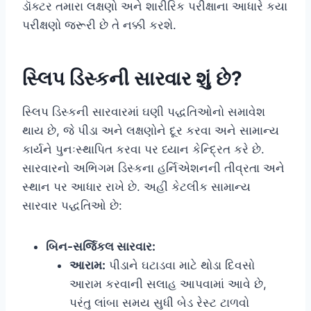
ડૉક્ટર તમારા લક્ષણો અને શારીરિક પરીક્ષાના આધારે કયા
પરીક્ષણો જરૂરી છે તે નક્કી કરશે.
સ્લિપ ડિસ્કની સારવાર શું છે?
સ્લિપ ડિસ્કની સારવારમાં ઘણી પદ્ધતિઓનો સમાવેશ
થાય છે, જે પીડા અને લક્ષણોને દૂર કરવા અને સામાન્ય
કાર્યને પુનઃસ્થાપિત કરવા પર ધ્યાન કેન્દ્રિત કરે છે.
સારવારનો અભિગમ ડિસ્કના હર્નિએશનની તીવ્રતા અને
સ્થાન પર આધાર રાખે છે. અહીં કેટલીક સામાન્ય
સારવાર પદ્ધતિઓ છે:
બિન-સર્જિકલ સારવાર:
આરામ:
પીડાને ઘટાડવા માટે થોડા દિવસો
આરામ કરવાની સલાહ આપવામાં આવે છે,
પરંતુ લાંબા સમય સુધી બેડ રેસ્ટ ટાળવો