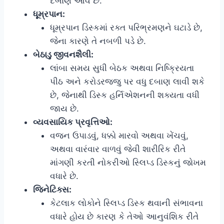
દબાણ આવે છે.
ધૂમ્રપાન:
ધૂમ્રપાન ડિસ્કમાં રક્ત પરિભ્રમણને ઘટાડે છે,
જેના કારણે તે નબળી પડે છે.
બેઠાડુ જીવનશૈલી:
લાંબા સમય સુધી બેઠક અથવા નિષ્ક્રિયતા
પીઠ અને કરોડરજ્જુ પર વધુ દબાણ લાવી શકે
છે, જેનાથી ડિસ્ક હર્નિએશનની શક્યતા વધી
જાય છે.
વ્યવસાયિક પ્રવૃત્તિઓ:
વજન ઉપાડવું, ધક્કો મારવો અથવા ખેંચવું,
અથવા વારંવાર વાળવું જેવી શારીરિક રીતે
માંગણી કરતી નોકરીઓ સ્લિપ્ડ ડિસ્કનું જોખમ
વધારે છે.
જિનેટિક્સ:
કેટલાક લોકોને સ્લિપ્ડ ડિસ્ક થવાની સંભાવના
વધારે હોય છે કારણ કે તેઓ આનુવંશિક રીતે