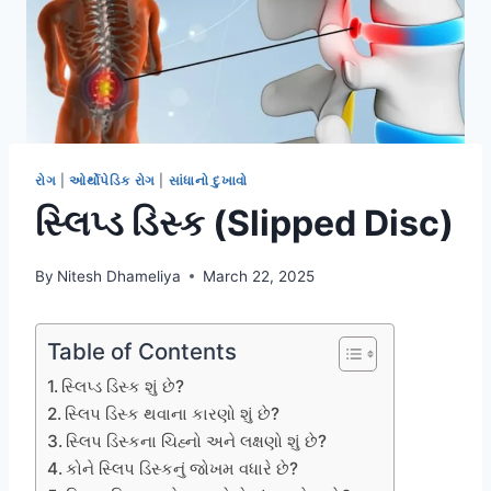
રોગ
|
ઓર્થોપેડિક રોગ
|
સાંધાનો દુખાવો
સ્લિપ્ડ ડિસ્ક (Slipped Disc)
By
Nitesh Dhameliya
March 22, 2025
Table of Contents
સ્લિપ્ડ ડિસ્ક શું છે?
સ્લિપ ડિસ્ક થવાના કારણો શું છે?
સ્લિપ ડિસ્કના ચિહ્નો અને લક્ષણો શું છે?
કોને સ્લિપ ડિસ્કનું જોખમ વધારે છે?