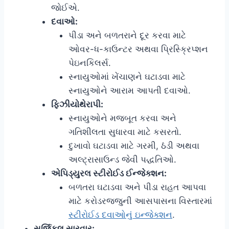
જોઈએ.
દવાઓ:
પીડા અને બળતરાને દૂર કરવા માટે
ઓવર-ધ-કાઉન્ટર અથવા પ્રિસ્ક્રિપ્શન
પેઇનકિલર્સ.
સ્નાયુઓમાં ખેંચાણને ઘટાડવા માટે
સ્નાયુઓને આરામ આપતી દવાઓ.
ફિઝીયોથેરાપી:
સ્નાયુઓને મજબૂત કરવા અને
ગતિશીલતા સુધારવા માટે કસરતો.
દુખાવો ઘટાડવા માટે ગરમી, ઠંડી અથવા
અલ્ટ્રાસાઉન્ડ જેવી પદ્ધતિઓ.
એપિડ્યુરલ સ્ટીરોઈડ ઈન્જેક્શન:
બળતરા ઘટાડવા અને પીડા રાહત આપવા
માટે કરોડરજ્જુની આસપાસના વિસ્તારમાં
સ્ટીરોઈડ દવાઓનું ઇન્જેક્શન
.
સર્જિકલ સારવાર: