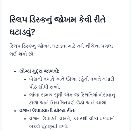
સ્લિપ ડિસ્કનું જોખમ કેવી રીતે
ઘટાડવું?
સ્લિપ ડિસ્કનું જોખમ ઘટાડવા માટે તમે નીચેના પગલાં
લઈ શકો છો:
યોગ્ય મુદ્રા જાળવો:
બેસતી વખતે અને ઊભા રહેતી વખતે તમારી
પીઠ સીધી રાખો.
લાંબા સમય સુધી એક જ સ્થિતિમાં બેસવાનું
ટાળો અને નિયમિતપણે ઉઠો અને ચાલો.
વજન ઉપાડવાની યોગ્ય રીત:
વજન ઉપાડતી વખતે, કમરથી વાંકા વળવાને
બદલે ઘૂંટણથી વળો.