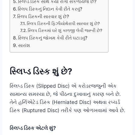
સ્લિપ્ડ ડિસ્ક સાથે કયા રોગો સંકળાયેલા છે?
સ્લિપ ડિસ્કનું નિદાન કેવી રીતે કરવું?
સ્લિપ ડિસ્કની સારવાર શું છે?
સ્લિપ ડિસ્કની ફિઝીયોથેરાપી સારવાર શું છે?
સ્લિપ ડિસ્કમાં ઘરે શું કાળજી લેવી જરૂરી છે?
સ્લિપ ડિસ્કનું જોખમ કેવી રીતે ઘટાડવું?
સારાંશ
સ્લિપ્ડ ડિસ્ક શું છે?
સ્લિપ્ડ ડિસ્ક (Slipped Disc) એ કરોડરજ્જુની એક
સામાન્ય સમસ્યા છે, જે પીઠના દુખાવાનું કારણ બને છે.
તેને હર્નિએટેડ ડિસ્ક (Herniated Disc) અથવા રપ્ચર્ડ
ડિસ્ક (Ruptured Disc) તરીકે પણ ઓળખવામાં આવે છે.
સ્લિપ્ડ ડિસ્ક એટલે શું?