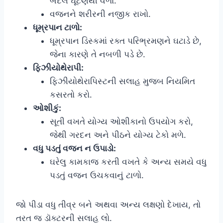
બદલે ઘૂંટણથી વળો.
વજનને શરીરની નજીક રાખો.
ધૂમ્રપાન ટાળો:
ધૂમ્રપાન ડિસ્કમાં રક્ત પરિભ્રમણને ઘટાડે છે,
જેના કારણે તે નબળી પડે છે.
ફિઝીયોથેરાપી:
ફિઝીયોથેરાપિસ્ટની સલાહ મુજબ નિયમિત
કસરતો કરો.
ઓશીકું:
સૂતી વખતે યોગ્ય ઓશીકાનો ઉપયોગ કરો,
જેથી ગરદન અને પીઠને યોગ્ય ટેકો મળે.
વધુ પડતું વજન ન ઉપાડો:
ઘરેલુ કામકાજ કરતી વખતે કે અન્ય સમયે વધુ
પડતું વજન ઉચકવાનું ટાળો.
જો પીડા વધુ તીવ્ર બને અથવા અન્ય લક્ષણો દેખાય, તો
તરત જ ડૉક્ટરની સલાહ લો.