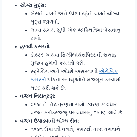
યોગ્ય મુદ્રા:
બેસતી વખતે અને ઊભા રહેતી વખતે યોગ્ય
મુદ્રા જાળવો.
લાંબા સમય સુધી એક જ સ્થિતિમાં બેસવાનું
ટાળો.
હળવી કસરતો:
ડૉક્ટર અથવા ફિઝીયોથેરાપિસ્ટની સલાહ
મુજબ હળવી કસરતો કરો.
સ્ટ્રેચિંગ અને ઓછી અસરવાળી
એરોબિક
કસરતો
પીઠના સ્નાયુઓને મજબૂત કરવામાં
મદદ કરી શકે છે.
વજન નિયંત્રણ:
વજનને નિયંત્રણમાં રાખો, કારણ કે વધારે
વજન કરોડરજ્જુ પર વધારાનું દબાણ લાવે છે.
વજન ઉપાડવાની યોગ્ય રીત:
વજન ઉપાડતી વખતે, કમરથી વાંકા વળવાને