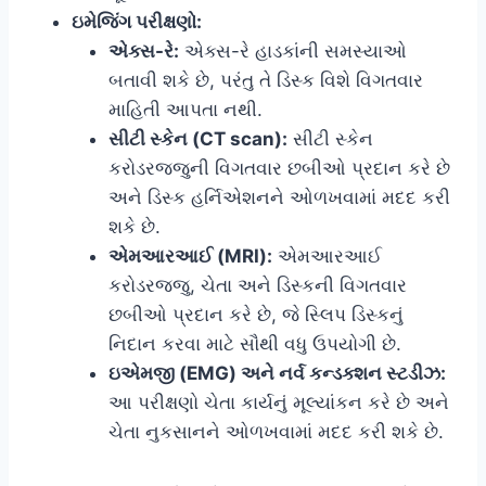
ઇમેજિંગ પરીક્ષણો:
એક્સ-રે:
એક્સ-રે હાડકાંની સમસ્યાઓ
બતાવી શકે છે, પરંતુ તે ડિસ્ક વિશે વિગતવાર
માહિતી આપતા નથી.
સીટી સ્કેન (CT scan):
સીટી સ્કેન
કરોડરજ્જુની વિગતવાર છબીઓ પ્રદાન કરે છે
અને ડિસ્ક હર્નિએશનને ઓળખવામાં મદદ કરી
શકે છે.
એમઆરઆઈ (MRI):
એમઆરઆઈ
કરોડરજ્જુ, ચેતા અને ડિસ્કની વિગતવાર
છબીઓ પ્રદાન કરે છે, જે સ્લિપ ડિસ્કનું
નિદાન કરવા માટે સૌથી વધુ ઉપયોગી છે.
ઇએમજી (EMG) અને નર્વ કન્ડક્શન સ્ટડીઝ:
આ પરીક્ષણો ચેતા કાર્યનું મૂલ્યાંકન કરે છે અને
ચેતા નુકસાનને ઓળખવામાં મદદ કરી શકે છે.