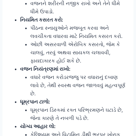
વજનને શરીરની નજીક રાખો અને તેને ધીમે
ધીમે ઉપાડો.
નિયમિત કસરત કરો:
પીઠના સ્નાયુઓને મજબૂત કરવા અને
લવચીકતા વધારવા માટે નિયમિત કસરત કરો.
ઓછી અસરવાળી એરોબિક કસરતો, જેમ કે
ચાલવું, તરવું અથવા સાયકલ ચલાવવી,
ફાયદાકારક હોઈ શકે છે.
વજન નિયંત્રણમાં રાખો:
વધારે વજન કરોડરજ્જુ પર વધારાનું દબાણ
લાવે છે, તેથી સ્વસ્થ વજન જાળવવું મહત્વપૂર્ણ
છે.
ધૂમ્રપાન ટાળો:
ધૂમ્રપાન ડિસ્કમાં રક્ત પરિભ્રમણને ઘટાડે છે,
જેના કારણે તે નબળી પડે છે.
યોગ્ય આહાર લો:
કેલ્શિયમ અને વિટામિન ડીથી ભરપૂર ખોરાક