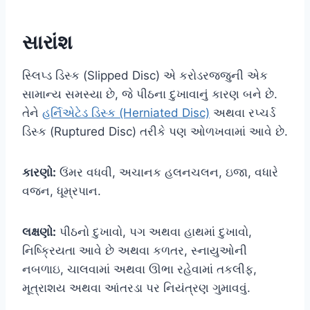
સારાંશ
સ્લિપ્ડ ડિસ્ક (Slipped Disc) એ કરોડરજ્જુની એક
સામાન્ય સમસ્યા છે, જે પીઠના દુખાવાનું કારણ બને છે.
તેને
હર્નિએટેડ ડિસ્ક (Herniated Disc)
અથવા રપ્ચર્ડ
ડિસ્ક (Ruptured Disc) તરીકે પણ ઓળખવામાં આવે છે.
કારણો:
ઉંમર વધવી, અચાનક હલનચલન, ઇજા, વધારે
વજન, ધૂમ્રપાન.
લક્ષણો:
પીઠનો દુખાવો, પગ અથવા હાથમાં દુખાવો,
નિષ્ક્રિયતા આવે છે અથવા કળતર, સ્નાયુઓની
નબળાઇ, ચાલવામાં અથવા ઊભા રહેવામાં તકલીફ,
મૂત્રાશય અથવા આંતરડા પર નિયંત્રણ ગુમાવવું.