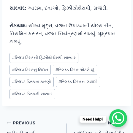
સારવાર:
આરામ, દવાઓ, ફિઝીયોથેરાપી, સર્જરી.
રોકથામ:
યોગ્ય મુદ્રા, વજન ઉપાડવાની યોગ્ય રીત,
નિયમિત કસરત, વજન નિયંત્રણમાં રાખવું, ધૂમ્રપાન
ટાળવું.
Post
#
સ્લિપ ડિસ્કની ફિઝીયોથેરાપી સારવાર
Tags:
#
સ્લિપ ડિસ્કનું નિદાન
#
સ્લિપ્ડ ડિસ્ક એટલે શું
#
સ્લિપ્ડ ડિસ્કના કારણો
#
સ્લિપ્ડ ડિસ્કના લક્ષણો
#
સ્લિપ્ડ ડિસ્કની સારવાર
Need Help?
Post
PREVIOUS
NEXT