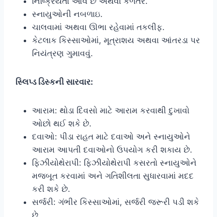
નિષ્ક્રિયતા આવે છે અથવા કળતર.
સ્નાયુઓની નબળાઇ.
ચાલવામાં અથવા ઊભા રહેવામાં તકલીફ.
કેટલાક કિસ્સાઓમાં, મૂત્રાશય અથવા આંતરડા પર
નિયંત્રણ ગુમાવવું.
સ્લિપ્ડ ડિસ્કની સારવાર:
આરામ: થોડા દિવસો માટે આરામ કરવાથી દુખાવો
ઓછો થઈ શકે છે.
દવાઓ: પીડા રાહત માટે દવાઓ અને સ્નાયુઓને
આરામ આપતી દવાઓનો ઉપયોગ કરી શકાય છે.
ફિઝીયોથેરાપી: ફિઝીયોથેરાપી કસરતો સ્નાયુઓને
મજબૂત કરવામાં અને ગતિશીલતા સુધારવામાં મદદ
કરી શકે છે.
સર્જરી: ગંભીર કિસ્સાઓમાં, સર્જરી જરૂરી પડી શકે
છે.