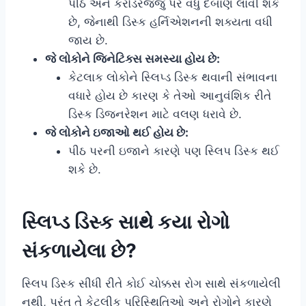
પીઠ અને કરોડરજ્જુ પર વધુ દબાણ લાવી શકે
છે, જેનાથી ડિસ્ક હર્નિએશનની શક્યતા વધી
જાય છે.
જે લોકોને જિનેટિક્સ સમસ્યા હોય છે:
કેટલાક લોકોને સ્લિપ્ડ ડિસ્ક થવાની સંભાવના
વધારે હોય છે કારણ કે તેઓ આનુવંશિક રીતે
ડિસ્ક ડિજનરેશન માટે વલણ ધરાવે છે.
જે લોકોને ઇજાઓ થઈ હોય છે:
પીઠ પરની ઇજાને કારણે પણ સ્લિપ ડિસ્ક થઈ
શકે છે.
સ્લિપ્ડ ડિસ્ક સાથે કયા રોગો
સંકળાયેલા છે?
સ્લિપ ડિસ્ક સીધી રીતે કોઈ ચોક્કસ રોગ સાથે સંકળાયેલી
નથી, પરંતુ તે કેટલીક પરિસ્થિતિઓ અને રોગોને કારણે