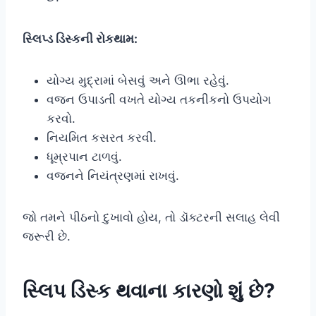
સ્લિપ્ડ ડિસ્કની રોકથામ:
યોગ્ય મુદ્રામાં બેસવું અને ઊભા રહેવું.
વજન ઉપાડતી વખતે યોગ્ય તકનીકનો ઉપયોગ
કરવો.
નિયમિત કસરત કરવી.
ધૂમ્રપાન ટાળવું.
વજનને નિયંત્રણમાં રાખવું.
જો તમને પીઠનો દુખાવો હોય, તો ડૉક્ટરની સલાહ લેવી
જરૂરી છે.
સ્લિપ ડિસ્ક થવાના કારણો શું છે?