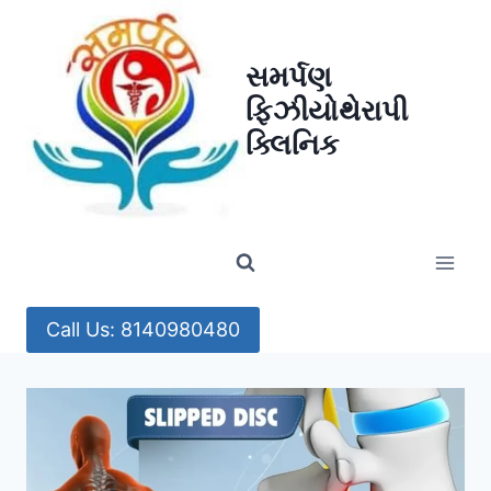
Skip
to
સમર્પણ
content
ફિઝીયોથેરાપી
ક્લિનિક
Call Us: 8140980480