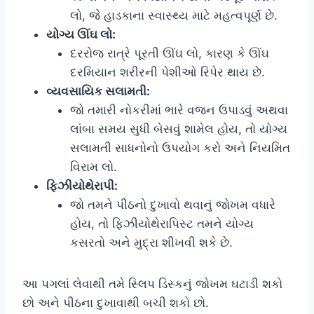
લો, જે હાડકાના સ્વાસ્થ્ય માટે મહત્વપૂર્ણ છે.
યોગ્ય ઊંઘ લો:
દરરોજ રાત્રે પૂરતી ઊંઘ લો, કારણ કે ઊંઘ
દરમિયાન શરીરની પેશીઓ રિપેર થાય છે.
વ્યવસાયિક સલામતી:
જો તમારી નોકરીમાં ભારે વજન ઉપાડવું અથવા
લાંબા સમય સુધી બેસવું શામેલ હોય, તો યોગ્ય
સલામતી સાધનોનો ઉપયોગ કરો અને નિયમિત
વિરામ લો.
ફિઝીયોથેરાપી:
જો તમને પીઠનો દુખાવો થવાનું જોખમ વધારે
હોય, તો ફિઝીયોથેરાપિસ્ટ તમને યોગ્ય
કસરતો અને મુદ્રા શીખવી શકે છે.
આ પગલાં લેવાથી તમે સ્લિપ ડિસ્કનું જોખમ ઘટાડી શકો
છો અને પીઠના દુખાવાથી બચી શકો છો.