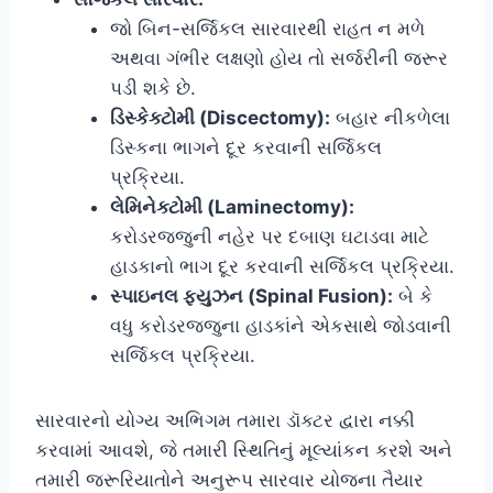
જો બિન-સર્જિકલ સારવારથી રાહત ન મળે
અથવા ગંભીર લક્ષણો હોય તો સર્જરીની જરૂર
પડી શકે છે.
ડિસ્કેક્ટોમી (Discectomy):
બહાર નીકળેલા
ડિસ્કના ભાગને દૂર કરવાની સર્જિકલ
પ્રક્રિયા.
લેમિનેક્ટોમી (Laminectomy):
કરોડરજ્જુની નહેર પર દબાણ ઘટાડવા માટે
હાડકાનો ભાગ દૂર કરવાની સર્જિકલ પ્રક્રિયા.
સ્પાઇનલ ફ્યુઝન (Spinal Fusion):
બે કે
વધુ કરોડરજ્જુના હાડકાંને એકસાથે જોડવાની
સર્જિકલ પ્રક્રિયા.
સારવારનો યોગ્ય અભિગમ તમારા ડૉક્ટર દ્વારા નક્કી
કરવામાં આવશે, જે તમારી સ્થિતિનું મૂલ્યાંકન કરશે અને
તમારી જરૂરિયાતોને અનુરૂપ સારવાર યોજના તૈયાર