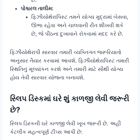
પોશ્ચરલ તાલીમ:
ફિઝીયોથેરાપિસ્ટ તમને યોગ્ય મુદ્રામાં બેસવા,
ઊભા રહેવા અને ચાલવાની રીત શીખવી શકે
છે, જે પીઠના દુખાવાને રોકવામાં મદદ કરે છે.
ફિઝીયોથેરાપી સારવાર તમારી વ્યક્તિગત જરૂરિયાતો
અનુસાર તૈયાર કરવામાં આવશે. ફિઝીયોથેરાપિસ્ટ તમારી
સ્થિતિનું મૂલ્યાંકન કરશે અને તમારી માટે સૌથી યોગ્ય
હોય તેવી સારવાર યોજના બનાવશે.
સ્લિપ ડિસ્કમાં ઘરે શું કાળજી લેવી જરૂરી
છે?
સ્લિપ ડિસ્કની ઘરે કાળજી લેવી ખૂબ જરૂરી છે. અહીં
કેટલીક મહત્વપૂર્ણ ટીપ્સ આપી છે: