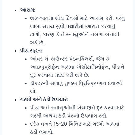
આરામ:
શરૂઆતમાં થોડા દિવસો માટે આરામ કરો. પરંતુ
લાંબા સમય સુધી પથારીમાં આરામ કરવાનું
ટાળો, કારણ કે તે સ્નાયુઓને નબળા બનાવી
શકે છે.
પીડા રાહત:
ઓવર-ધ-કાઉન્ટર પેઇનકિલર્સ, જેમ કે
આઇબુપ્રોફેન અથવા એસીટામિનોફેન, પીડાને
દૂર કરવામાં મદદ કરી શકે છે.
ડૉક્ટરની સલાહ મુજબ પ્રિસ્ક્રિપ્શન દવાઓ
લો.
ગરમી અને ઠંડી ઉપચાર:
પીડા અને સ્નાયુઓની ખેંચાણને દૂર કરવા માટે
ગરમી અથવા ઠંડી પેકનો ઉપયોગ કરો.
દરેક વખતે 15-20 મિનિટ માટે ગરમી અથવા
ઠંડી લગાવો.