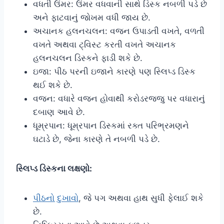
વધતી ઉંમર: ઉંમર વધવાની સાથે ડિસ્ક નબળી પડે છે
અને ફાટવાનું જોખમ વધી જાય છે.
અચાનક હલનચલન: વજન ઉપાડતી વખતે, વળતી
વખતે અથવા ટ્વિસ્ટ કરતી વખતે અચાનક
હલનચલન ડિસ્કને ફાડી શકે છે.
ઇજા: પીઠ પરની ઇજાને કારણે પણ સ્લિપ્ડ ડિસ્ક
થઈ શકે છે.
વજન: વધારે વજન હોવાથી કરોડરજ્જુ પર વધારાનું
દબાણ આવે છે.
ધૂમ્રપાન: ધૂમ્રપાન ડિસ્કમાં રક્ત પરિભ્રમણને
ઘટાડે છે, જેના કારણે તે નબળી પડે છે.
સ્લિપ્ડ ડિસ્કના લક્ષણો:
પીઠનો દુખાવો
, જે પગ અથવા હાથ સુધી ફેલાઈ શકે
છે.