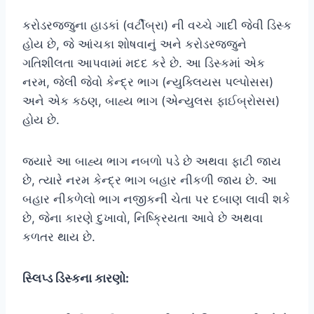
કરોડરજ્જુના હાડકાં (વર્ટીબ્રા) ની વચ્ચે ગાદી જેવી ડિસ્ક
હોય છે, જે આંચકા શોષવાનું અને કરોડરજ્જુને
ગતિશીલતા આપવામાં મદદ કરે છે. આ ડિસ્કમાં એક
નરમ, જેલી જેવો કેન્દ્ર ભાગ (ન્યુક્લિયસ પલ્પોસસ)
અને એક કઠણ, બાહ્ય ભાગ (એન્યુલસ ફાઈબ્રોસસ)
હોય છે.
જ્યારે આ બાહ્ય ભાગ નબળો પડે છે અથવા ફાટી જાય
છે, ત્યારે નરમ કેન્દ્ર ભાગ બહાર નીકળી જાય છે. આ
બહાર નીકળેલો ભાગ નજીકની ચેતા પર દબાણ લાવી શકે
છે, જેના કારણે દુખાવો, નિષ્ક્રિયતા આવે છે અથવા
કળતર થાય છે.
સ્લિપ્ડ ડિસ્કના કારણો: