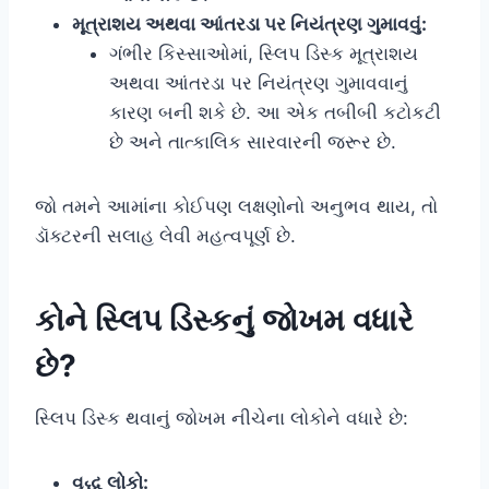
મૂત્રાશય અથવા આંતરડા પર નિયંત્રણ ગુમાવવું:
ગંભીર કિસ્સાઓમાં, સ્લિપ ડિસ્ક મૂત્રાશય
અથવા આંતરડા પર નિયંત્રણ ગુમાવવાનું
કારણ બની શકે છે. આ એક તબીબી કટોકટી
છે અને તાત્કાલિક સારવારની જરૂર છે.
જો તમને આમાંના કોઈપણ લક્ષણોનો અનુભવ થાય, તો
ડૉક્ટરની સલાહ લેવી મહત્વપૂર્ણ છે.
કોને સ્લિપ ડિસ્કનું જોખમ વધારે
છે?
સ્લિપ ડિસ્ક થવાનું જોખમ નીચેના લોકોને વધારે છે:
વૃદ્ધ લોકો: