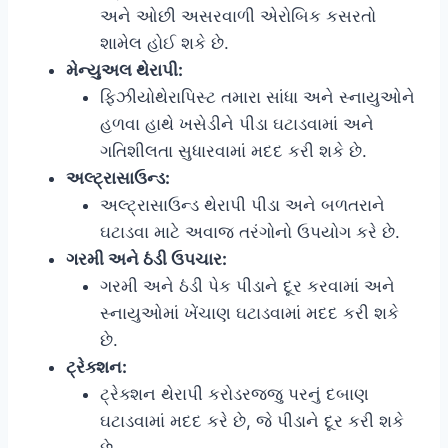
અને ઓછી અસરવાળી એરોબિક કસરતો
શામેલ હોઈ શકે છે.
મેન્યુઅલ થેરાપી:
ફિઝીયોથેરાપિસ્ટ તમારા સાંધા અને સ્નાયુઓને
હળવા હાથે ખસેડીને પીડા ઘટાડવામાં અને
ગતિશીલતા સુધારવામાં મદદ કરી શકે છે.
અલ્ટ્રાસાઉન્ડ:
અલ્ટ્રાસાઉન્ડ થેરાપી પીડા અને બળતરાને
ઘટાડવા માટે અવાજ તરંગોનો ઉપયોગ કરે છે.
ગરમી અને ઠંડી ઉપચાર:
ગરમી અને ઠંડી પેક પીડાને દૂર કરવામાં અને
સ્નાયુઓમાં ખેંચાણ ઘટાડવામાં મદદ કરી શકે
છે.
ટ્રેક્શન:
ટ્રેક્શન થેરાપી કરોડરજ્જુ પરનું દબાણ
ઘટાડવામાં મદદ કરે છે, જે પીડાને દૂર કરી શકે
છે.