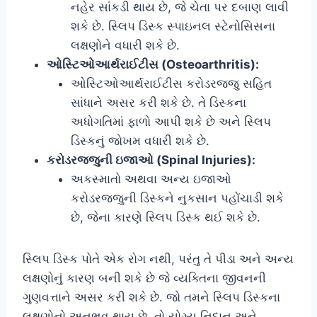
નહેર સાંકડી થાય છે, જે ચેતા પર દબાણ લાવી
શકે છે. સ્લિપ ડિસ્ક સ્પાઇનલ સ્ટેનોસિસના
લક્ષણોને વધારી શકે છે.
ઓસ્ટિઓઆર્થરાઈટીસ (Osteoarthritis):
ઓસ્ટિઓઆર્થરાઈટીસ કરોડરજ્જુ સહિત
સાંધાને અસર કરી શકે છે. તે ડિસ્કના
અધોગતિમાં ફાળો આપી શકે છે અને સ્લિપ
ડિસ્કનું જોખમ વધારી શકે છે.
કરોડરજ્જુની ઇજાઓ (Spinal Injuries):
અકસ્માતો અથવા અન્ય ઇજાઓ
કરોડરજ્જુની ડિસ્કને નુકસાન પહોંચાડી શકે
છે, જેના કારણે સ્લિપ ડિસ્ક થઈ શકે છે.
સ્લિપ ડિસ્ક પોતે એક રોગ નથી, પરંતુ તે પીડા અને અન્ય
લક્ષણોનું કારણ બની શકે છે જે વ્યક્તિના જીવનની
ગુણવત્તાને અસર કરી શકે છે. જો તમને સ્લિપ ડિસ્કના
લક્ષણોનો અનુભવ થાય છે, તો યોગ્ય નિદાન અને