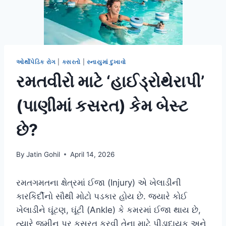
ઓર્થોપેડિક રોગ
|
કસરતો
|
સ્નાયુમાં દુખાવો
રમતવીરો માટે ‘હાઈડ્રોથેરાપી’
(પાણીમાં કસરત) કેમ બેસ્ટ
છે?
By
Jatin Gohil
April 14, 2026
રમતગમતના ક્ષેત્રમાં ઈજા (Injury) એ ખેલાડીની
કારકિર્દીનો સૌથી મોટો પડકાર હોય છે. જ્યારે કોઈ
ખેલાડીને ઘૂંટણ, ઘૂંટી (Ankle) કે કમરમાં ઈજા થાય છે,
ત્યારે જમીન પર કસરત કરવી તેના માટે પીડાદાયક અને