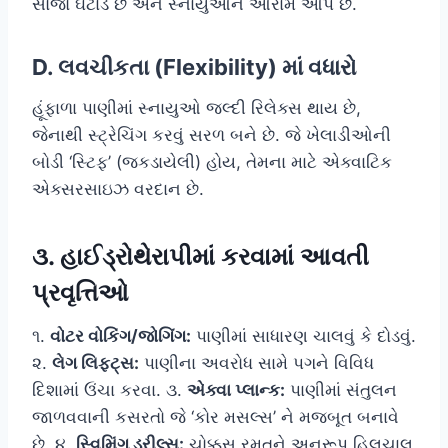
સોજો ઘટાડે છે અને સ્નાયુઓને આરામ આપે છે.
D. લવચીકતા (Flexibility) માં વધારો
હૂંફાળા પાણીમાં સ્નાયુઓ જલ્દી રિલેક્સ થાય છે,
જેનાથી સ્ટ્રેચિંગ કરવું સરળ બને છે. જે ખેલાડીઓની
બોડી ‘સ્ટિફ’ (જકડાયેલી) હોય, તેમના માટે એક્વાટિક
એક્સરસાઇઝ વરદાન છે.
૩. હાઈડ્રોથેરાપીમાં કરવામાં આવતી
પ્રવૃત્તિઓ
૧.
વોટર વોકિંગ/જોગિંગ:
પાણીમાં સાધારણ ચાલવું કે દોડવું.
૨.
લેગ લિફ્ટ્સ:
પાણીના અવરોધ સામે પગને વિવિધ
દિશામાં ઉંચા કરવા. ૩.
એક્વા પ્લાન્ક:
પાણીમાં સંતુલન
જાળવવાની કસરતો જે ‘કોર મસલ્સ’ ને મજબૂત બનાવે
છે. ૪.
સ્વિમિંગ ડ્રીલ્સ:
ચોક્કસ રમતને અનુરૂપ હિલચાલ