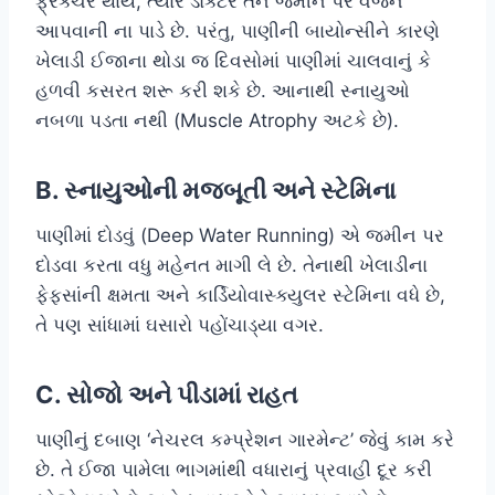
ફ્રેક્ચર થાય, ત્યારે ડોક્ટર તેને જમીન પર વજન
આપવાની ના પાડે છે. પરંતુ, પાણીની બાયોન્સીને કારણે
ખેલાડી ઈજાના થોડા જ દિવસોમાં પાણીમાં ચાલવાનું કે
હળવી કસરત શરૂ કરી શકે છે. આનાથી સ્નાયુઓ
નબળા પડતા નથી (Muscle Atrophy અટકે છે).
B. સ્નાયુઓની મજબૂતી અને સ્ટેમિના
પાણીમાં દોડવું (Deep Water Running) એ જમીન પર
દોડવા કરતા વધુ મહેનત માગી લે છે. તેનાથી ખેલાડીના
ફેફસાંની ક્ષમતા અને કાર્ડિયોવાસ્ક્યુલર સ્ટેમિના વધે છે,
તે પણ સાંધામાં ઘસારો પહોંચાડ્યા વગર.
C. સોજો અને પીડામાં રાહત
પાણીનું દબાણ ‘નેચરલ કમ્પ્રેશન ગારમેન્ટ’ જેવું કામ કરે
છે. તે ઈજા પામેલા ભાગમાંથી વધારાનું પ્રવાહી દૂર કરી