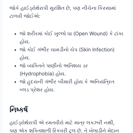
જોકે હાઈડ્રોથેરાપી સુરક્ષિત છે, પણ નીચેના કિસ્સામાં
ટાળવી જોઈએ:
જો શરીરમાં કોઈ ખુલ્લો ઘા (Open Wound) કે ટાંકા
હોય.
જો કોઈ ગંભીર ચામડીનો ચેપ (Skin Infection)
હોય.
જો વ્યક્તિને પાણીનો અતિશય ડર
(Hydrophobia) હોય.
જો હૃદયની ગંભીર બીમારી હોય કે અનિયંત્રિત
બ્લડ પ્રેશર હોય.
નિષ્કર્ષ
હાઈડ્રોથેરાપી એ રમતવીરો માટે માત્ર લક્ઝરી નથી,
પણ એક શક્તિશાળી રિકવરી ટૂલ છે. તે ખેલાડીને મેદાન