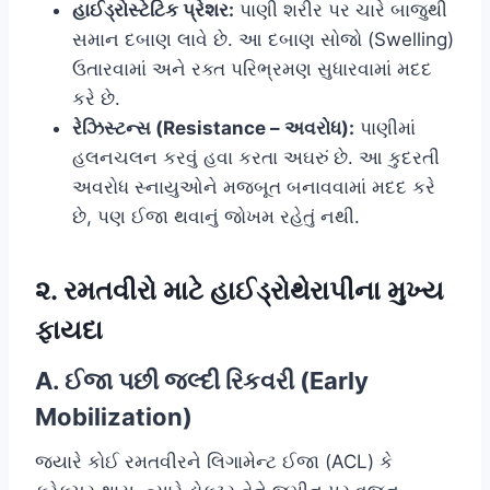
હાઈડ્રોસ્ટેટિક પ્રેશર:
પાણી શરીર પર ચારે બાજુથી
સમાન દબાણ લાવે છે. આ દબાણ સોજો (Swelling)
ઉતારવામાં અને રક્ત પરિભ્રમણ સુધારવામાં મદદ
કરે છે.
રેઝિસ્ટન્સ (Resistance – અવરોધ):
પાણીમાં
હલનચલન કરવું હવા કરતા અઘરું છે. આ કુદરતી
અવરોધ સ્નાયુઓને મજબૂત બનાવવામાં મદદ કરે
છે, પણ ઈજા થવાનું જોખમ રહેતું નથી.
૨. રમતવીરો માટે હાઈડ્રોથેરાપીના મુખ્ય
ફાયદા
A. ઈજા પછી જલ્દી રિકવરી (Early
Mobilization)
જ્યારે કોઈ રમતવીરને લિગામેન્ટ ઈજા (ACL) કે