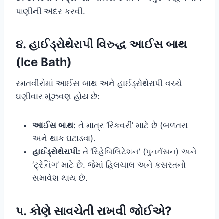
પાણીની અંદર કરવી.
૪. હાઈડ્રોથેરાપી વિરુદ્ધ આઈસ બાથ
(Ice Bath)
રમતવીરોમાં આઈસ બાથ અને હાઈડ્રોથેરાપી વચ્ચે
ઘણીવાર મૂંઝવણ હોય છે:
આઈસ બાથ:
તે માત્ર ‘રિકવરી’ માટે છે (બળતરા
અને થાક ઘટાડવા).
હાઈડ્રોથેરાપી:
તે ‘રિહેબિલિટેશન’ (પુનર્વસન) અને
‘ટ્રેનિંગ’ માટે છે. જેમાં હિલચાલ અને કસરતનો
સમાવેશ થાય છે.
૫. કોણે સાવચેતી રાખવી જોઈએ?