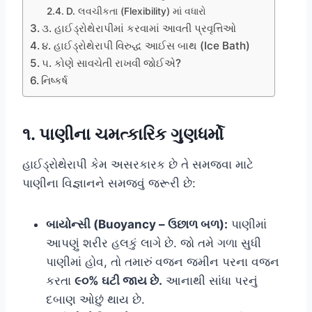
D. લવચીકતા (Flexibility) માં વધારો
૩. હાઈડ્રોથેરાપીમાં કરવામાં આવતી પ્રવૃત્તિઓ
૪. હાઈડ્રોથેરાપી વિરુદ્ધ આઈસ બાથ (Ice Bath)
૫. કોણે સાવચેતી રાખવી જોઈએ?
નિષ્કર્ષ
૧. પાણીના ચમત્કારિક ગુણધર્મો
હાઈડ્રોથેરાપી કેમ અસરકારક છે તે સમજવા માટે
પાણીના વિજ્ઞાનને સમજવું જરૂરી છે:
બાયોન્સી (Buoyancy – ઉછાળ બળ):
પાણીમાં
આપણું શરીર હલકું લાગે છે. જો તમે ગળા સુધી
પાણીમાં હોવ, તો તમારું વજન જમીન પરના વજન
કરતા
૯૦% ઘટી જાય છે.
આનાથી સાંધા પરનું
દબાણ ઓછું થાય છે.