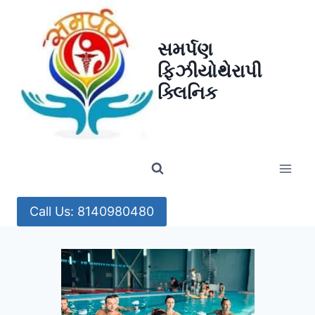
Skip
to
સમર્પણ
content
ફિઝીયોથેરાપી
ક્લિનિક
Call Us: 8140980480