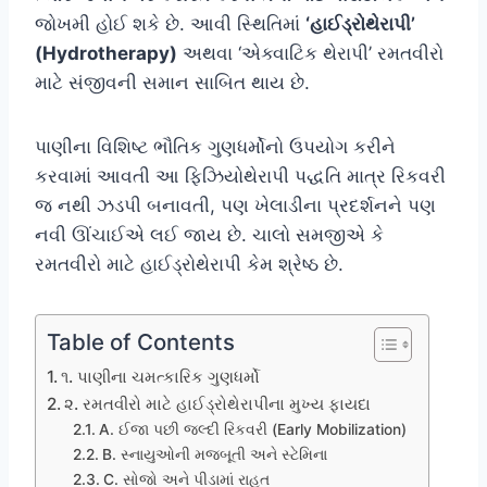
જોખમી હોઈ શકે છે. આવી સ્થિતિમાં
‘હાઈડ્રોથેરાપી’
(Hydrotherapy)
અથવા ‘એક્વાટિક થેરાપી’ રમતવીરો
માટે સંજીવની સમાન સાબિત થાય છે.
પાણીના વિશિષ્ટ ભૌતિક ગુણધર્મોનો ઉપયોગ કરીને
કરવામાં આવતી આ ફિઝિયોથેરાપી પદ્ધતિ માત્ર રિકવરી
જ નથી ઝડપી બનાવતી, પણ ખેલાડીના પ્રદર્શનને પણ
નવી ઊંચાઈએ લઈ જાય છે. ચાલો સમજીએ કે
રમતવીરો માટે હાઈડ્રોથેરાપી કેમ શ્રેષ્ઠ છે.
Table of Contents
૧. પાણીના ચમત્કારિક ગુણધર્મો
૨. રમતવીરો માટે હાઈડ્રોથેરાપીના મુખ્ય ફાયદા
A. ઈજા પછી જલ્દી રિકવરી (Early Mobilization)
B. સ્નાયુઓની મજબૂતી અને સ્ટેમિના
C. સોજો અને પીડામાં રાહત