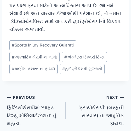
પર પાછા ફરવા માટેનો આત્મવિશ્વાસ આપે છે. જો તમે
ખેલાડી છો અને વારંવાર ઈજાઓથી પરેશાન છો, તો તમારા
ફિઝિયોથેરાપિસ્ટ સાથે વાત કરી હાઈડ્રોથેરાપીનો વિકલ્પ
ચોક્કસ અજમાવો.
Post
#
Sports Injury Recovery Gujarati
Tags:
#
એક્વાટિક થેરાપી ના લાભો
#
એથ્લેટ્સ રિકવરી ટિપ્સ
#
પાણીમાં કસરત ના ફાયદા
#
હાઈડ્રોથેરાપી ગુજરાતી
Post
PREVIOUS
NEXT
ફિઝિયોથેરાપીમાં ‘સોફ્ટ
‘ક્રાયોથેરાપી’ (બરફની
navigation
ટિશ્યુ મોબિલાઈઝેશન’ નું
સારવાર) ના આધુનિક
મહત્વ.
ફાયદા.