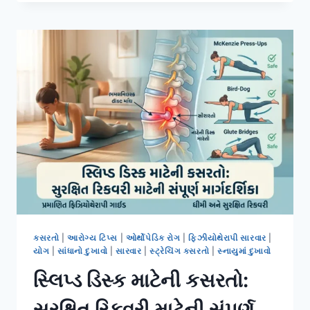
સુધી
બેસી
રહેવાને
કારણે
થતા
કમરના
દુખાવાના
ઉપાયો
કસરતો
|
આરોગ્ય ટિપ્સ
|
ઓર્થોપેડિક રોગ
|
ફિઝીયોથેરાપી સારવાર
|
યોગ
|
સાંધાનો દુખાવો
|
સારવાર
|
સ્ટ્રેચિંગ કસરતો
|
સ્નાયુમાં દુખાવો
સ્લિપ્ડ ડિસ્ક માટેની કસરતો:
સુરક્ષિત રિકવરી માટેની સંપૂર્ણ