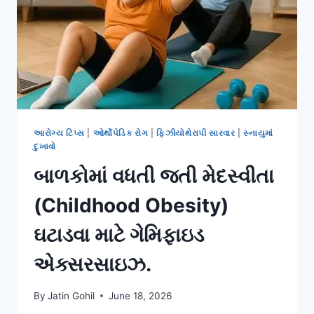
આરોગ્ય ટિપ્સ
|
ઓર્થોપેડિક રોગ
|
ફિઝીયોથેરાપી સારવાર
|
સ્નાયુમાં
દુખાવો
બાળકોમાં વધતી જતી મેદસ્વીતા
(Childhood Obesity)
ઘટાડવા માટે ગેમિફાઇડ
એક્સરસાઇઝ.
By
Jatin Gohil
June 18, 2026