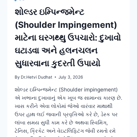
શોલ્ડર ઇમ્પિન્જમેન્ટ
(Shoulder Impingement)
માટેના ઘરગથ્થુ ઉપચારો: દુખાવો
ઘટાડવા અને હલનચલન
સુધારવાના કુદરતી ઉપાયો
By
Dr.Hetvi Dudhat
July 3, 2026
શોલ્ડર ઇમ્પિન્જમેન્ટ (Shoulder impingement)
એ ખભાના દુખાવાનું એક ખૂબ જ સામાન્ય કારણ છે.
ખાસ કરીને એવા લોકોમાં જેઓ વારંવાર માથાથી
ઉપર હાથ લઈ જવાની પ્રવૃત્તિઓ કરે છે, ડેસ્ક પર
લાંબા સમય સુધી કામ કરે છે અથવા સ્વિમિંગ,
ટેનિસ, ક્રિકેટ અને વેઇટલિફ્ટિંગ જેવી રમતો રમે