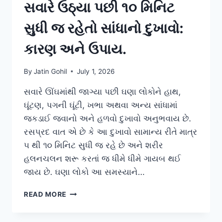
સવારે ઉઠ્યા પછી ૧૦ મિનિટ
સુધી જ રહેતો સાંધાનો દુખાવો:
કારણ અને ઉપાય.
By
Jatin Gohil
July 1, 2026
સવારે ઊંઘમાંથી જાગ્યા પછી ઘણા લોકોને હાથ,
ઘૂંટણ, પગની ઘૂંટી, ખભા અથવા અન્ય સાંધામાં
જકડાઈ જવાનો અને હળવો દુખાવો અનુભવાય છે.
રસપ્રદ વાત એ છે કે આ દુખાવો સામાન્ય રીતે માત્ર
૫ થી ૧૦ મિનિટ સુધી જ રહે છે અને શરીર
હલનચલન શરૂ કરતાં જ ધીમે ધીમે ગાયબ થઈ
જાય છે. ઘણા લોકો આ સમસ્યાને…
સવારે
READ MORE
ઉઠ્યા
પછી