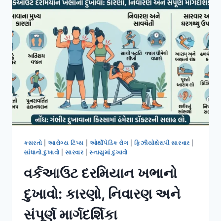
રિકવરી
માટેની
સંપૂર્ણ
માર્ગદર્શિકા
કસરતો
|
આરોગ્ય ટિપ્સ
|
ઓર્થોપેડિક રોગ
|
ફિઝીયોથેરાપી સારવાર
|
સાંધાનો દુખાવો
|
સારવાર
|
સ્નાયુમાં દુખાવો
વર્કઆઉટ દરમિયાન ખભાનો
દુખાવો: કારણો, નિવારણ અને
સંપૂર્ણ માર્ગદર્શિકા