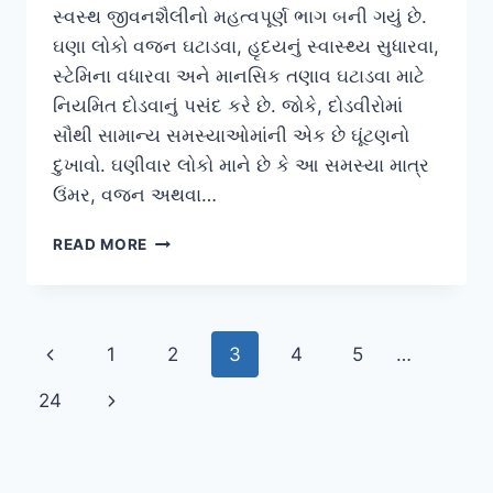
સ્વસ્થ જીવનશૈલીનો મહત્વપૂર્ણ ભાગ બની ગયું છે.
ઘણા લોકો વજન ઘટાડવા, હૃદયનું સ્વાસ્થ્ય સુધારવા,
સ્ટેમિના વધારવા અને માનસિક તણાવ ઘટાડવા માટે
નિયમિત દોડવાનું પસંદ કરે છે. જોકે, દોડવીરોમાં
સૌથી સામાન્ય સમસ્યાઓમાંની એક છે ઘૂંટણનો
દુખાવો. ઘણીવાર લોકો માને છે કે આ સમસ્યા માત્ર
ઉંમર, વજન અથવા…
રનિંગ
READ MORE
કરતા
લોકો
માટે
‘કેડેન્સ’
Page
Previous
1
2
3
4
5
…
(ચાલવાની
ગતિ)
navigation
Page
Next
24
સુધારીને
ઘૂંટણનો
Page
દુખાવો
ઘટાડવો.