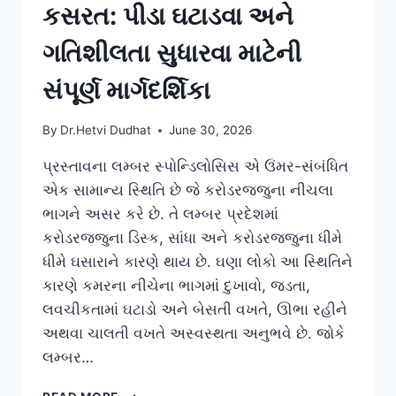
કસરત: પીડા ઘટાડવા અને
ગતિશીલતા સુધારવા માટેની
સંપૂર્ણ માર્ગદર્શિકા
By
Dr.Hetvi Dudhat
June 30, 2026
પ્રસ્તાવના લમ્બર સ્પોન્ડિલોસિસ એ ઉંમર-સંબંધિત
એક સામાન્ય સ્થિતિ છે જે કરોડરજ્જુના નીચલા
ભાગને અસર કરે છે. તે લમ્બર પ્રદેશમાં
કરોડરજ્જુના ડિસ્ક, સાંધા અને કરોડરજ્જુના ધીમે
ધીમે ઘસારાને કારણે થાય છે. ઘણા લોકો આ સ્થિતિને
કારણે કમરના નીચેના ભાગમાં દુખાવો, જડતા,
લવચીકતામાં ઘટાડો અને બેસતી વખતે, ઊભા રહીને
અથવા ચાલતી વખતે અસ્વસ્થતા અનુભવે છે. જોકે
લમ્બર…
લમ્બર