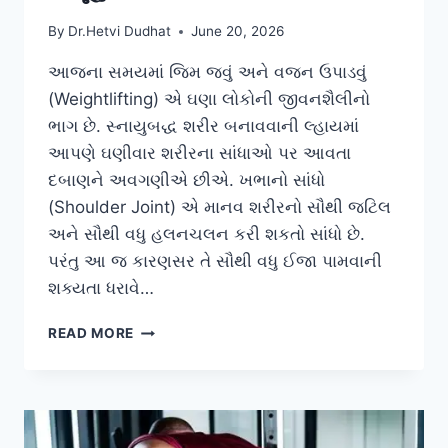
By
Dr.Hetvi Dudhat
June 20, 2026
આજના સમયમાં જિમ જવું અને વજન ઉપાડવું
(Weightlifting) એ ઘણા લોકોની જીવનશૈલીનો
ભાગ છે. સ્નાયુબદ્ધ શરીર બનાવવાની લ્હાયમાં
આપણે ઘણીવાર શરીરના સાંધાઓ પર આવતા
દબાણને અવગણીએ છીએ. ખભાનો સાંધો
(Shoulder Joint) એ માનવ શરીરનો સૌથી જટિલ
અને સૌથી વધુ હલનચલન કરી શકતો સાંધો છે.
પરંતુ આ જ કારણસર તે સૌથી વધુ ઈજા પામવાની
શક્યતા ધરાવે…
વર્કઆઉટ
READ MORE
દરમિયાન
ખભાનો
દુખાવો:
કારણો,
નિવારણ