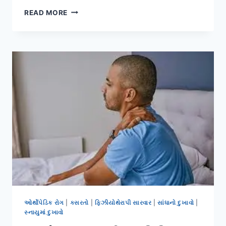
ડાયાબિટીક
READ MORE
ન્યુરોપથીમાં
માત્ર
દુખાવો
નહીં,
પરંતુ
સંવેદના
શૂન્ય
થવાની
સમસ્યાની
કાળજી.
ઓર્થોપેડિક રોગ
|
કસરતો
|
ફિઝીયોથેરાપી સારવાર
|
સાંધાનો દુખાવો
|
સ્નાયુમાં દુખાવો