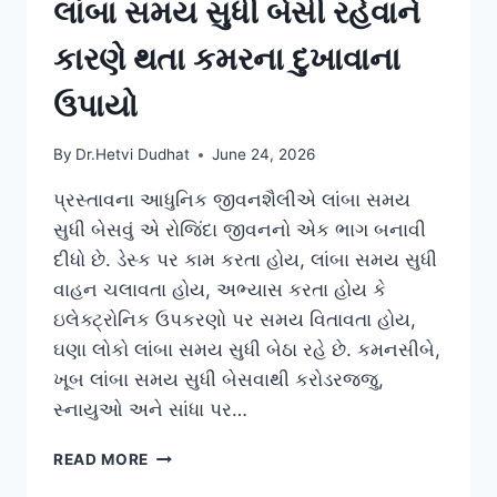
લાંબા સમય સુધી બેસી રહેવાને
કારણે થતા કમરના દુખાવાના
ઉપાયો
By
Dr.Hetvi Dudhat
June 24, 2026
પ્રસ્તાવના આધુનિક જીવનશૈલીએ લાંબા સમય
સુધી બેસવું એ રોજિંદા જીવનનો એક ભાગ બનાવી
દીધો છે. ડેસ્ક પર કામ કરતા હોય, લાંબા સમય સુધી
વાહન ચલાવતા હોય, અભ્યાસ કરતા હોય કે
ઇલેક્ટ્રોનિક ઉપકરણો પર સમય વિતાવતા હોય,
ઘણા લોકો લાંબા સમય સુધી બેઠા રહે છે. કમનસીબે,
ખૂબ લાંબા સમય સુધી બેસવાથી કરોડરજ્જુ,
સ્નાયુઓ અને સાંધા પર…
લાંબા
READ MORE
સમય