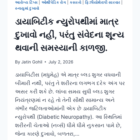
આરોગ્ય ટિપ્સ
|
ઓર્થોપેડિક રોગ
|
કસરતો
|
ફિઝીયોથેરાપી સારવાર
|
સ્નાયુમાં દુખાવો
ડાયાબિટીક ન્યુરોપથીમાં માત્ર
દુખાવો નહીં, પરંતુ સંવેદના શૂન્ય
થવાની સમસ્યાની કાળજી.
By
Jatin Gohil
July 2, 2026
ડાયાબિટીસ (મધુમેહ) એ માત્ર બ્લડ શુગર વધવાની
બીમારી નથી, પરંતુ તે શરીરના લગભગ દરેક અંગ પર
અસર કરી શકે છે. લાંબા સમય સુધી બ્લડ શુગર
નિયંત્રણમાં ન રહે તો તેની સૌથી સામાન્ય અને
ગંભીર જટિલતાઓમાંની એક છે ડાયાબિટીક
ન્યુરોપથી (Diabetic Neuropathy). આ સ્થિતિમાં
શરીરની ચેતાઓ (નર્વ્સ) ધીમે ધીમે નુકસાન પામે છે,
જેના કારણે દુખાવો, બળતરા,…