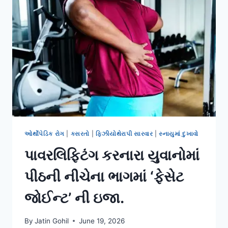
અને
સંપૂર્ણ
માર્ગદર્શિકા
ઓર્થોપેડિક રોગ
|
કસરતો
|
ફિઝીયોથેરાપી સારવાર
|
સ્નાયુમાં દુખાવો
પાવરલિફ્ટિંગ કરનારા યુવાનોમાં
પીઠની નીચેના ભાગમાં ‘ફેસેટ
જોઈન્ટ’ ની ઇજા.
By
Jatin Gohil
June 19, 2026