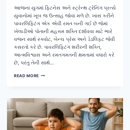
આજના યુગમાં ફિટનેસ અને સ્ટ્રેન્થ ટ્રેનિંગ પ્રત્યે
યુવાનોમાં ખૂબ જ ઉત્સાહ જોવા મળે છે. ખાસ કરીને
પાવરલિફ્ટિંગ એક એવી રમત બની ગઈ છે જેમાં
ખેલાડીઓ પોતાની મહત્તમ શક્તિ દર્શાવવા માટે ભારે
વજન સાથે સ્ક્વોટ, બેન્ચ પ્રેસ અને ડેડલિફ્ટ જેવી
કસરતો કરે છે. પાવરલિફ્ટિંગ શરીરની શક્તિ,
આત્મવિશ્વાસ અને રમતગમતની ક્ષમતામાં વધારો કરે
છે, પરંતુ તેની સાથે…
પાવરલિફ્ટિંગ
READ MORE
કરનારા
યુવાનોમાં
પીઠની
નીચેના
ભાગમાં
‘ફેસેટ
જોઈન્ટ’
ની
ઇજા.