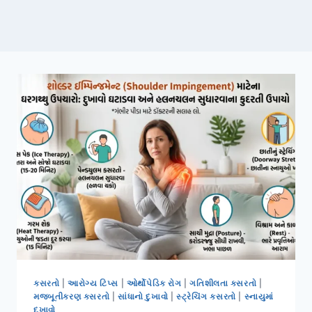
કસરતો
|
આરોગ્ય ટિપ્સ
|
ઓર્થોપેડિક રોગ
|
ગતિશીલતા કસરતો
|
મજબૂતીકરણ કસરતો
|
સાંધાનો દુખાવો
|
સ્ટ્રેચિંગ કસરતો
|
સ્નાયુમાં
દુખાવો