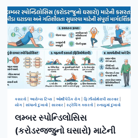
૧૦
મિનિટ
સુધી
જ
રહેતો
સાંધાનો
દુખાવો:
કારણ
અને
ઉપાય.
કસરતો
|
આરોગ્ય ટિપ્સ
|
ઓર્થોપેડિક રોગ
|
ફિઝીયોથેરાપી સારવાર
|
યોગ
|
સાંધાનો દુખાવો
|
સારવાર
|
સ્ટ્રેચિંગ કસરતો
|
સ્નાયુમાં દુખાવો
લમ્બર સ્પોન્ડિલોસિસ
(કરોડરજ્જુનો ઘસારો) માટેની