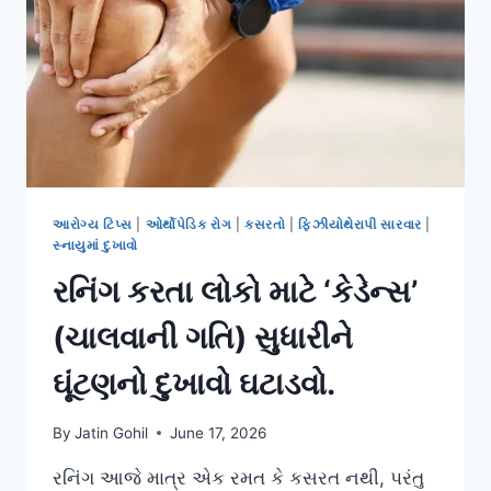
એક્સરસાઇઝ.
આરોગ્ય ટિપ્સ
|
ઓર્થોપેડિક રોગ
|
કસરતો
|
ફિઝીયોથેરાપી સારવાર
|
સ્નાયુમાં દુખાવો
રનિંગ કરતા લોકો માટે ‘કેડેન્સ’
(ચાલવાની ગતિ) સુધારીને
ઘૂંટણનો દુખાવો ઘટાડવો.
By
Jatin Gohil
June 17, 2026
રનિંગ આજે માત્ર એક રમત કે કસરત નથી, પરંતુ