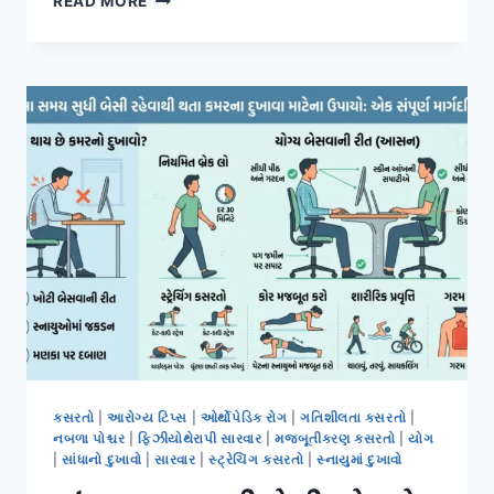
READ MORE
સ્પોન્ડિલોસિસ
(કરોડરજ્જુનો
ઘસારો)
માટેની
કસરત:
પીડા
ઘટાડવા
અને
ગતિશીલતા
સુધારવા
માટેની
સંપૂર્ણ
માર્ગદર્શિકા
કસરતો
|
આરોગ્ય ટિપ્સ
|
ઓર્થોપેડિક રોગ
|
ગતિશીલતા કસરતો
|
નબળા પોશ્ચર
|
ફિઝીયોથેરાપી સારવાર
|
મજબૂતીકરણ કસરતો
|
યોગ
|
સાંધાનો દુખાવો
|
સારવાર
|
સ્ટ્રેચિંગ કસરતો
|
સ્નાયુમાં દુખાવો