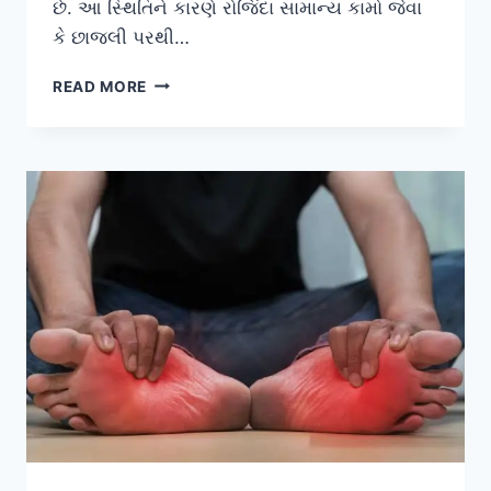
છે. આ સ્થિતિને કારણે રોજિંદા સામાન્ય કામો જેવા
કે છાજલી પરથી…
શોલ્ડર
READ MORE
ઇમ્પિન્જમેન્ટ
(SHOULDER
IMPINGEMENT)
માટેના
ઘરગથ્થુ
ઉપચારો:
દુખાવો
ઘટાડવા
અને
હલનચલન
સુધારવાના
કુદરતી
ઉપાયો