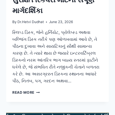
માર્ગદર્શિકા
By
Dr.Hetvi Dudhat
June 23, 2026
સ્લિપ્ડ ડિસ્ક, જેને હર્નિયેટ, પ્રોલેપ્સ્ડ અથવા
બલ્જિંગ ડિસ્ક તરીકે પણ ઓળખવામાં આવે છે, તે
પીઠના દુખાવા અને સાયટિકાનું સૌથી સામાન્ય
કારણ છે. તે ત્યારે થાય છે જ્યારે ઇન્ટરવર્ટિબ્રલ
ડિસ્કનો નરમ આંતરિક ભાગ બાહ્ય સ્તરમાં ફાટીને
ધકેલે છે, જે સંભવિત રીતે નજીકની ચેતાને બળતરા
કરે છે. આ અસરગ્રસ્ત ડિસ્કના સ્થાનના આધારે
પીઠ, નિતંબ, પગ, ગરદન અથવા…
સ્લિપ્ડ
READ MORE
ડિસ્ક
માટેની
કસરતો:
સુરક્ષિત