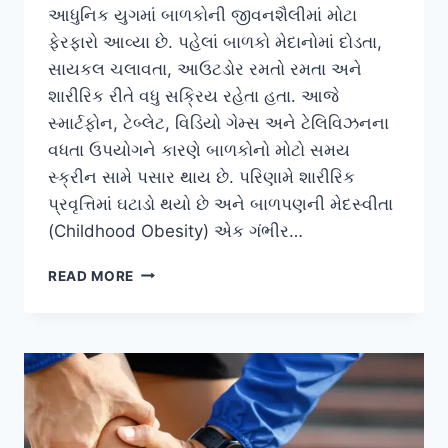
આધુનિક યુગમાં બાળકોની જીવનશૈલીમાં મોટા
ફેરફારો આવ્યા છે. પહેલાં બાળકો મેદાનોમાં દોડતા,
સાયકલ ચલાવતા, આઉટડોર રમતો રમતા અને
શારીરિક રીતે વધુ સક્રિય રહેતા હતા. આજે
સ્માર્ટફોન, ટેબ્લેટ, વિડિયો ગેમ્સ અને ટેલિવિઝનના
વધતા ઉપયોગને કારણે બાળકોનો મોટો સમય
સ્ક્રીન સામે પસાર થાય છે. પરિણામે શારીરિક
પ્રવૃત્તિમાં ઘટાડો થયો છે અને બાળપણની મેદસ્વીતા
(Childhood Obesity) એક ગંભીર…
બાળકોમાં
READ MORE
વધતી
જતી
મેદસ્વીતા
(CHILDHOOD
OBESITY)
ઘટાડવા
માટે
ગેમિફાઇડ