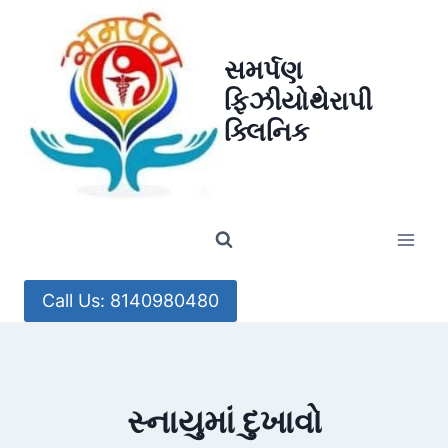
Skip
to
સમર્પણ
content
ફિઝીયોથેરાપી
ક્લિનિક
Call Us: 8140980480
સ્નાયુમાં દુખાવો