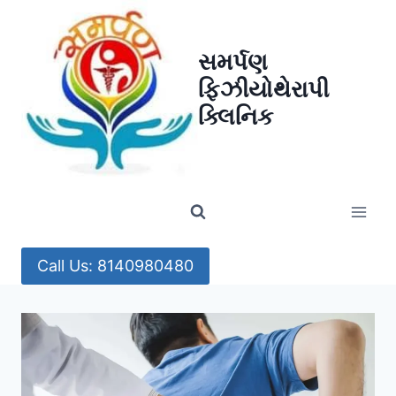
Skip
to
સમર્પણ
content
ફિઝીયોથેરાપી
ક્લિનિક
Call Us: 8140980480