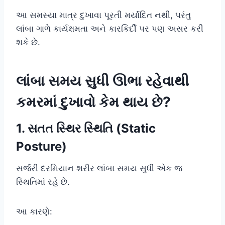
આ સમસ્યા માત્ર દુખાવા પૂરતી મર્યાદિત નથી, પરંતુ
લાંબા ગાળે કાર્યક્ષમતા અને કારકિર્દી પર પણ અસર કરી
શકે છે.
લાંબા સમય સુધી ઊભા રહેવાથી
કમરમાં દુખાવો કેમ થાય છે?
1. સતત સ્થિર સ્થિતિ (Static
Posture)
સર્જરી દરમિયાન શરીર લાંબા સમય સુધી એક જ
સ્થિતિમાં રહે છે.
આ કારણે: