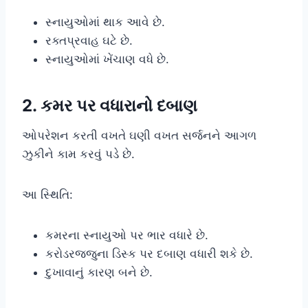
સ્નાયુઓમાં થાક આવે છે.
રક્તપ્રવાહ ઘટે છે.
સ્નાયુઓમાં ખેંચાણ વધે છે.
2. કમર પર વધારાનો દબાણ
ઓપરેશન કરતી વખતે ઘણી વખત સર્જનને આગળ
ઝુકીને કામ કરવું પડે છે.
આ સ્થિતિ:
કમરના સ્નાયુઓ પર ભાર વધારે છે.
કરોડરજ્જુના ડિસ્ક પર દબાણ વધારી શકે છે.
દુખાવાનું કારણ બને છે.