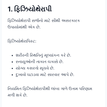
1. ફિઝિયોથેરાપી
ફિઝિયોથેરાપી સર્જનો માટે સૌથી અસરકારક
ઉપાયોમાંથી એક છે.
ફિઝિયોથેરાપિસ્ટ:
શરીરની સ્થિતિનું મૂલ્યાંકન કરે છે.
સ્નાયુઓની તાકાત ચકાસે છે.
યોગ્ય કસરતો સૂચવે છે.
દુખાવો ઘટાડવા માટે સારવાર આપે છે.
નિયમિત ફિઝિયોથેરાપીથી લાંબા ગાળે ઉત્તમ પરિણામ
મળી શકે છે.