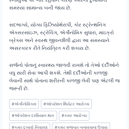
સમસ્યા સામાન્ય બની જાય છે.
સદભાગ્યે, યોગ્ય ફિઝિયોથેરાપી, કોર સ્ટ્રેન્થનિંગ
એક્સરસાઇઝ, સ્ટ્રેચિંગ, એર્ગોનોમિક સુધારા, માઇક્રો
બ્રેક્સ અને સ્વસ્થ જીવનશૈલી દ્વારા આ સમસ્યાને
અસરકારક રીતે નિયંત્રિત કરી શકાય છે.
સર્જનો પોતાનું સ્વાસ્થ્ય જાળવી રાખશે તો તેઓ દર્દીઓને
વધુ સારી સેવા આપી શકશે. તેથી દર્દીઓની કાળજી
લેવાની સાથે પોતાના શરીરની કાળજી લેવી પણ એટલી જ
જરૂરી છે.
Post
#
એર્ગોનોમિક્સ
#
ઓપરેશન થિયેટર આરોગ્ય
Tags:
#
ઓપરેશન દરમિયાન થાક
#
કમર આરોગ્ય
#
કમર દુખાવો નિવારણ
#
કમર મજબૂત બનાવવાના ઉપાય