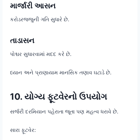
માર્જારી આસન
કરોડરજ્જુની ગતિ સુધારે છે.
તાડાસન
પોશ્ચર સુધારવામાં મદદ કરે છે.
ધ્યાન અને પ્રાણાયામ માનસિક તણાવ ઘટાડે છે.
10. યોગ્ય ફૂટવેરનો ઉપયોગ
સર્જરી દરમિયાન પહેરાતા જૂતા પણ મહત્વ ધરાવે છે.
સારા ફૂટવેર: