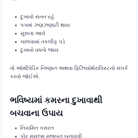
દુખાવો સતત રહે
પગમાં ઝણઝણાટી થાય
સુન્નતા આવે
ચાલવામાં તકલીફ પડે
દુખાવો વધતો જાય
તો ઓર્થોપેડિક નિષ્ણાત અથવા ફિઝિયોથેરાપિસ્ટનો સંપર્ક
કરવો જોઈએ.
ભવિષ્યમાં કમરના દુખાવાથી
બચવાના ઉપાય
નિયમિત કસરત
કોર મસલ્સ મજબૂત બનાવવી