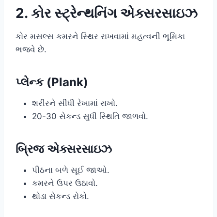
2. કોર સ્ટ્રેન્થનિંગ એક્સરસાઇઝ
કોર મસલ્સ કમરને સ્થિર રાખવામાં મહત્વની ભૂમિકા
ભજવે છે.
પ્લેન્ક (Plank)
શરીરને સીધી રેખામાં રાખો.
20-30 સેકન્ડ સુધી સ્થિતિ જાળવો.
બ્રિજ એક્સરસાઇઝ
પીઠના બળે સૂઈ જાઓ.
કમરને ઉપર ઉઠાવો.
થોડા સેકન્ડ રોકો.