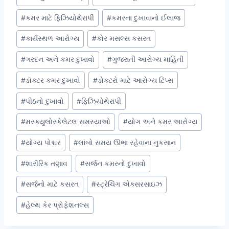
#
કમર માટે ફિઝિયોથેરાપી
#
કમરના દુખાવાનો ઈલાજ
#
કાર્યસ્થળ આરોગ્ય
#
કોર મસલ્સ કસરત
#
ગરદન અને કમર દુખાવો
#
ગુજરાતી આરોગ્ય માહિતી
#
ડૉક્ટર કમર દુખાવો
#
ડોક્ટરો માટે આરોગ્ય ટિપ્સ
#
પીઠનો દુખાવો
#
ફિઝિયોથેરાપી
#
મસ્ક્યુલોસ્કેલેટલ સમસ્યાઓ
#
યોગ અને કમર આરોગ્ય
#
યોગ્ય પોશ્ચર
#
લાંબો સમય ઊભા રહેવાના નુકસાન
#
શારીરિક તણાવ
#
સર્જન કમરનો દુખાવો
#
સર્જનો માટે કસરત
#
સ્ટ્રેચિંગ એક્સરસાઇઝ
#
હેલ્થ કેર પ્રોફેશનલ્સ