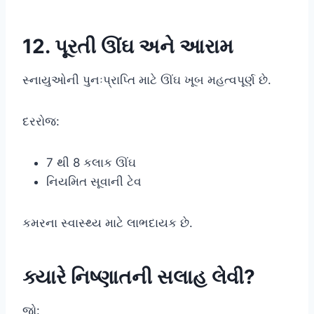
12. પૂરતી ઊંઘ અને આરામ
સ્નાયુઓની પુનઃપ્રાપ્તિ માટે ઊંઘ ખૂબ મહત્વપૂર્ણ છે.
દરરોજ:
7 થી 8 કલાક ઊંઘ
નિયમિત સૂવાની ટેવ
કમરના સ્વાસ્થ્ય માટે લાભદાયક છે.
ક્યારે નિષ્ણાતની સલાહ લેવી?
જો: