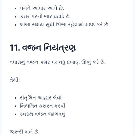
પગને આધાર આપે છે.
કમર પરનો ભાર ઘટાડે છે.
લાંબા સમય સુધી ઊભા રહેવામાં મદદ કરે છે.
11. વજન નિયંત્રણ
વધારાનું વજન કમર પર વધુ દબાણ ઊભું કરે છે.
તેથી:
સંતુલિત આહાર લેવો
નિયમિત કસરત કરવી
સ્વસ્થ વજન જાળવવું
જરૂરી બને છે.