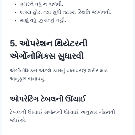
કમરને વધુ ન વાળવી.
શક્ય હોય ત્યાં સુધી તટસ્થ સ્થિતિ જાળવવી.
માથું વધુ ઝુકાવવું નહીં.
5. ઓપરેશન થિયેટરની
એર્ગોનોમિક્સ સુધારવી
એર્ગોનોમિક્સ એટલે કામનું વાતાવરણ શરીર માટે
અનુકૂળ બનાવવું.
ઓપરેટિંગ ટેબલની ઊંચાઈ
ટેબલની ઊંચાઈ સર્જનની ઊંચાઈ અનુસાર ગોઠવવી
જોઈએ.