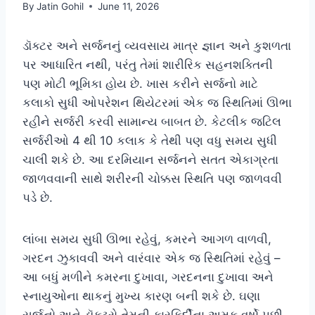
By
Jatin Gohil
June 11, 2026
ડૉક્ટર અને સર્જનનું વ્યવસાય માત્ર જ્ઞાન અને કુશળતા
પર આધારિત નથી, પરંતુ તેમાં શારીરિક સહનશક્તિની
પણ મોટી ભૂમિકા હોય છે. ખાસ કરીને સર્જનો માટે
કલાકો સુધી ઓપરેશન થિયેટરમાં એક જ સ્થિતિમાં ઊભા
રહીને સર્જરી કરવી સામાન્ય બાબત છે. કેટલીક જટિલ
સર્જરીઓ 4 થી 10 કલાક કે તેથી પણ વધુ સમય સુધી
ચાલી શકે છે. આ દરમિયાન સર્જનને સતત એકાગ્રતા
જાળવવાની સાથે શરીરની ચોક્કસ સ્થિતિ પણ જાળવવી
પડે છે.
લાંબા સમય સુધી ઊભા રહેવું, કમરને આગળ વાળવી,
ગરદન ઝુકાવવી અને વારંવાર એક જ સ્થિતિમાં રહેવું –
આ બધું મળીને કમરના દુખાવા, ગરદનના દુખાવા અને
સ્નાયુઓના થાકનું મુખ્ય કારણ બની શકે છે. ઘણા
સર્જનો અને ડૉક્ટરો તેમની કારકિર્દીના અમુક વર્ષો પછી