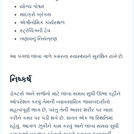
યોગ્ય પોશ્ચર
માઇક્રો બ્રેક્સ
એર્ગોનોમિક કાર્યસ્થળ
સ્ટ્રેચિંગની ટેવ
તણાવનું નિયંત્રણ
આ પગલાં લાંબા ગાળે કમરના સ્વાસ્થ્યને સુરક્ષિત રાખે છે.
નિષ્કર્ષ
ડૉક્ટર્સ અને સર્જનો માટે લાંબા સમય સુધી ઊભા રહીને
ઓપરેશન કરવું તેમની વ્યાવસાયિક જવાબદારીનો
મહત્વપૂર્ણ ભાગ છે, પરંતુ તેની અસર શરીર પર ખાસ
કરીને કમર પર પડી શકે છે. સતત એક જ સ્થિતિમાં
રહેવું, આગળ ઝૂકીને કામ કરવું અને લાંબા સમય સુધી
સ્નાયુઓ પર ભાર રહેવાને કારણે કમરના દુખાવાની