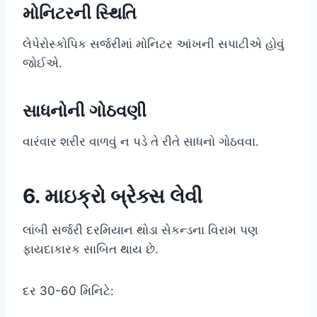
મોનિટરની સ્થિતિ
લેપેરોસ્કોપિક સર્જરીમાં મોનિટર આંખની સપાટીએ હોવું
જોઈએ.
સાધનોની ગોઠવણી
વારંવાર શરીર વાળવું ન પડે તે રીતે સાધનો ગોઠવવા.
6. માઇક્રો બ્રેક્સ લેવી
લાંબી સર્જરી દરમિયાન થોડા સેકન્ડના વિરામ પણ
ફાયદાકારક સાબિત થાય છે.
દર 30-60 મિનિટે: