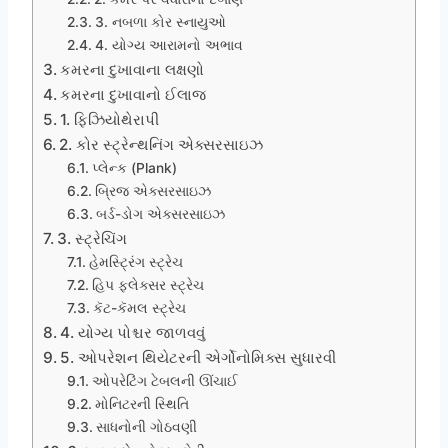
3. નબળા કોર સ્નાયુઓ
4. યોગ્ય આરામનો અભાવ
કમરના દુખાવાના લક્ષણો
કમરના દુખાવાનો ઈલાજ
1. ફિઝિયોથેરાપી
2. કોર સ્ટ્રેન્થનિંગ એક્સરસાઇઝ
પ્લેન્ક (Plank)
બ્રિજ એક્સરસાઇઝ
બર્ડ-ડોગ એક્સરસાઇઝ
3. સ્ટ્રેચિંગ
હેમસ્ટ્રિંગ સ્ટ્રેચ
હિપ ફ્લેક્સર સ્ટ્રેચ
કૅટ-કૅમલ સ્ટ્રેચ
4. યોગ્ય પોશ્ચર જાળવવું
5. ઓપરેશન થિયેટરની એર્ગોનોમિક્સ સુધારવી
ઓપરેટિંગ ટેબલની ઊંચાઈ
મોનિટરની સ્થિતિ
સાધનોની ગોઠવણી