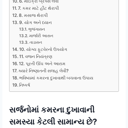
6. માઇક્રો બ્રેક્સ લેવી
7. કમર માટે હીટ થેરાપી
8. મસાજ થેરાપી
9. યોગ અને ધ્યાન
ભુજંગાસન
માર્જારી આસન
તાડાસન
10. યોગ્ય ફૂટવેરનો ઉપયોગ
11. વજન નિયંત્રણ
12. પૂરતી ઊંઘ અને આરામ
ક્યારે નિષ્ણાતની સલાહ લેવી?
ભવિષ્યમાં કમરના દુખાવાથી બચવાના ઉપાય
નિષ્કર્ષ
સર્જનોમાં કમરના દુખાવાની
સમસ્યા કેટલી સામાન્ય છે?