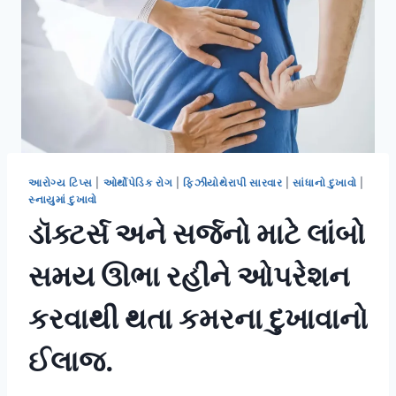
આરોગ્ય ટિપ્સ
|
ઓર્થોપેડિક રોગ
|
ફિઝીયોથેરાપી સારવાર
|
સાંધાનો દુખાવો
|
સ્નાયુમાં દુખાવો
ડૉક્ટર્સ અને સર્જનો માટે લાંબો
સમય ઊભા રહીને ઓપરેશન
કરવાથી થતા કમરના દુખાવાનો
ઈલાજ.