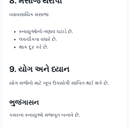
8. મસાજ થેરાપી
વ્યાવસાયિક મસાજ:
સ્નાયુઓનો તણાવ ઘટાડે છે.
લવચીકતા વધારે છે.
થાક દૂર કરે છે.
9. યોગ અને ધ્યાન
યોગ સર્જનો માટે ખૂબ ઉપયોગી સાબિત થઈ શકે છે.
ભુજંગાસન
કમરના સ્નાયુઓ મજબૂત બનાવે છે.