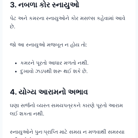
3. નબળા કોર સ્નાયુઓ
પેટ અને કમરના સ્નાયુઓને કોર મસલ્સ કહેવામાં આવે
છે.
જો આ સ્નાયુઓ મજબૂત ન હોય તો:
કમરને પૂરતો આધાર મળતો નથી.
દુખાવો ઝડપથી શરૂ થઈ શકે છે.
4. યોગ્ય આરામનો અભાવ
ઘણા સર્જનો વ્યસ્ત સમયપત્રકને કારણે પૂરતો આરામ
લઈ શકતા નથી.
સ્નાયુઓને પુનઃપ્રાપ્તિ માટે સમય ન મળવાથી સમસ્યા