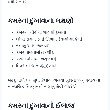
વધી શકે છે.
કમરના દુખાવાના લક્ષણો
કમરના નીચેના ભાગમાં દુખાવો
લાંબા સમય સુધી ઊભા રહેવામાં મુશ્કેલી
સ્નાયુઓમાં જકડાણ
કમર વાળવામાં તકલીફ
પગમાં ખેંચાણ અનુભવવું
દિવસના અંતે વધુ દુખાવો
જો દુખાવો પગ સુધી ફેલાય અથવા સુન્નતા અનુભવાય તો
તાત્કાલિક નિષ્ણાતની સલાહ લેવી જોઈએ.
કમરના દુખાવાનો ઈલાજ