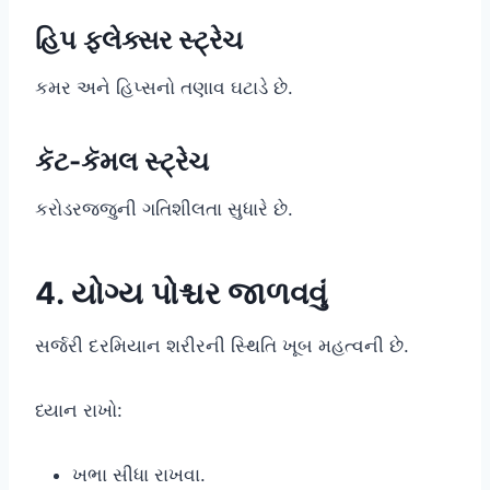
હિપ ફ્લેક્સર સ્ટ્રેચ
કમર અને હિપ્સનો તણાવ ઘટાડે છે.
કૅટ-કૅમલ સ્ટ્રેચ
કરોડરજ્જુની ગતિશીલતા સુધારે છે.
4. યોગ્ય પોશ્ચર જાળવવું
સર્જરી દરમિયાન શરીરની સ્થિતિ ખૂબ મહત્વની છે.
ધ્યાન રાખો:
ખભા સીધા રાખવા.