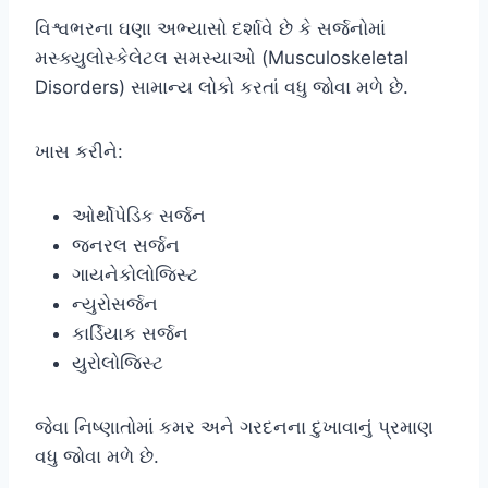
વિશ્વભરના ઘણા અભ્યાસો દર્શાવે છે કે સર્જનોમાં
મસ્ક્યુલોસ્કેલેટલ સમસ્યાઓ (Musculoskeletal
Disorders) સામાન્ય લોકો કરતાં વધુ જોવા મળે છે.
ખાસ કરીને:
ઓર્થોપેડિક સર્જન
જનરલ સર્જન
ગાયનેકોલોજિસ્ટ
ન્યુરોસર્જન
કાર્ડિયાક સર્જન
યુરોલોજિસ્ટ
જેવા નિષ્ણાતોમાં કમર અને ગરદનના દુખાવાનું પ્રમાણ
વધુ જોવા મળે છે.