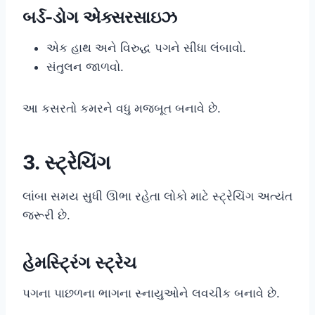
બર્ડ-ડોગ એક્સરસાઇઝ
એક હાથ અને વિરુદ્ધ પગને સીધા લંબાવો.
સંતુલન જાળવો.
આ કસરતો કમરને વધુ મજબૂત બનાવે છે.
3. સ્ટ્રેચિંગ
લાંબા સમય સુધી ઊભા રહેતા લોકો માટે સ્ટ્રેચિંગ અત્યંત
જરૂરી છે.
હેમસ્ટ્રિંગ સ્ટ્રેચ
પગના પાછળના ભાગના સ્નાયુઓને લવચીક બનાવે છે.