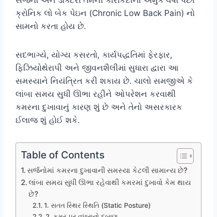
ક્રોનિક લો બેક પેઇન (Chronic Low Back Pain) નો
સામનો કરતા હોય છે.
સદભાગ્યે, યોગ્ય કસરતો, કાર્યપદ્ધતિમાં ફેરફાર,
ફિઝિયોથેરાપી અને જીવનશૈલીમાં સુધારા દ્વારા આ
સમસ્યાને નિયંત્રિત કરી શકાય છે. ચાલો સમજીએ કે
લાંબા સમય સુધી ઊભા રહીને ઓપરેશન કરવાથી
કમરના દુખાવાનું કારણ શું છે અને તેનો અસરકારક
ઈલાજ શું હોઈ શકે.
Table of Contents
સર્જનોમાં કમરના દુખાવાની સમસ્યા કેટલી સામાન્ય છે?
લાંબા સમય સુધી ઊભા રહેવાથી કમરમાં દુખાવો કેમ થાય
છે?
1. સતત સ્થિર સ્થિતિ (Static Posture)
2. કમર પર વધારાનો દબાણ