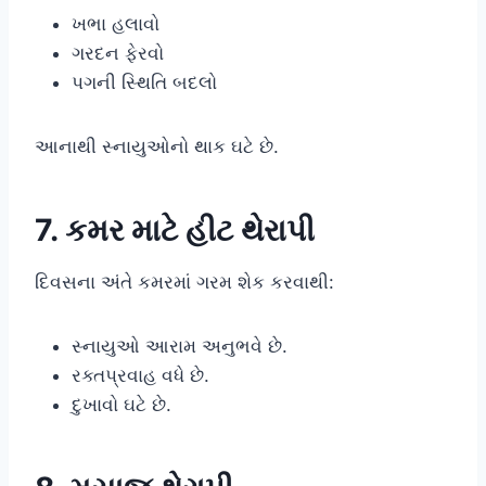
ખભા હલાવો
ગરદન ફેરવો
પગની સ્થિતિ બદલો
આનાથી સ્નાયુઓનો થાક ઘટે છે.
7. કમર માટે હીટ થેરાપી
દિવસના અંતે કમરમાં ગરમ શેક કરવાથી:
સ્નાયુઓ આરામ અનુભવે છે.
રક્તપ્રવાહ વધે છે.
દુખાવો ઘટે છે.