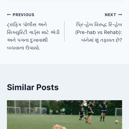
Post
PREVIOUS
NEXT
ટ્રાફિક પોલીસ અને
પ્રિ-હેબ વિરુદ્ધ રિ-હેબ
navigation
સિક્યુરિટી ગાર્ડ્સ માટે એડી
(Pre-hab vs Rehab):
અને પગના દુખાવાથી
બંનેમાં શું તફાવત છે?
બચવાના ઉપાયો.
Similar Posts